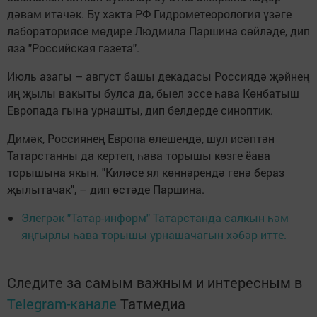
дәвам итәчәк. Бу хакта РФ Гидрометеорология үзәге
лабораториясе мөдире Людмила Паршина сөйләде, дип
яза "Российская газета".
Июль азагы – август башы декадасы Россиядә җәйнең
иң җылы вакыты булса да, быел эссе һава Көнбатыш
Европада гына урнашты, дип белдерде синоптик.
Димәк, Россиянең Европа өлешендә, шул исәптән
Татарстанны да кертеп, һава торышы көзге ёава
торышына якын. "Киләсе ял көннәрендә генә бераз
җылытачак", – дип өстәде Паршина.
Элегрәк "Татар-информ" Татарстанда салкын һәм
яңгырлы һава торышы урнашачагын хәбәр итте.
Следите за самым важным и интересным в
Telegram-канале
Татмедиа