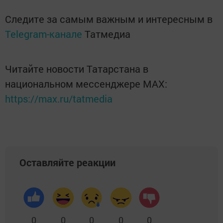
Следите за самым важным и интересным в
Telegram-канале
Татмедиа
Читайте новости Татарстана в
национальном мессенджере MАХ:
https://max.ru/tatmedia
Оставляйте реакции
0
0
0
0
0