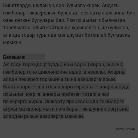
Кибетләрдә, шулай ук, сак булырга кирәк. Андагы
гөмбәләр тикшерелгән булса да, сез сатып алганны бик
озак көткән булулары бар. Яки яхшылап ябылмаган,
төрелмәгән, алып кайтканда җәмшәйгән, йә булмаса,
аларда товар турында мәгъ­лүмат бөтенләй булмаска
мөмкин.
Белешмә:
Ак, гади гөреҗдә (груздь) һәм сары (җирән, рыжик)
гөмбәләр генә шикләнмичә ашарга яраклы. Аларны
алдан пешереп тормыйча гына әзерләргә ярый.
Калганнары – шартлы ашарга яраклы – аларны суда
яхшылап юарга, аннары җебетеп тотарга яки
пешерергә кирәк. Эшкәртү процессында гөмбәдәге
агулы матдәләр чыга һәм бары тик шуннан соң гына
алардан ризык әзерләргә мөмкин.
Фото: архив