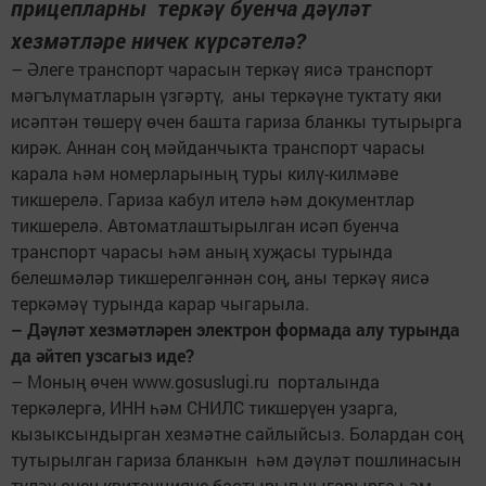
прицеп­ларны теркәү буенча дәүләт
хезмәтләре ничек күрсәтелә?
– Әлеге транспорт чарасын теркәү яисә транспорт
мәгълүматларын үзгәртү, аны теркәүне туктату яки
исәптән төшерү өчен башта гариза бланкы тутырырга
кирәк. Аннан соң мәйданчык­та транспорт чарасы
карала һәм номерларының туры килү-килмәве
тикшерелә. Гариза кабул ителә һәм документлар
тикшерелә. Автоматлаштырылган исәп буенча
транспорт чарасы һәм аның хуҗасы турында
белешмәләр тикшерелгәннән соң, аны теркәү яисә
теркәмәү турында карар чыгарыла.
– Дәүләт хезмәтләрен электрон формада алу турында
да әйтеп узсагыз иде?
– Моның өчен www.gosuslugi.ru порталында
теркәлергә, ИНН һәм СНИЛС тикшерүен узарга,
кызыксындырган хезмәтне сайлыйсыз. Болардан соң
тутырылган гариза бланкын һәм дәүләт пошлинасын
түләү өчен квитанцияне бастырып чыгарырга һәм