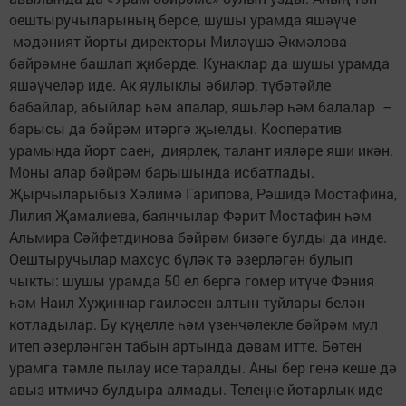
оештыручыларының берсе, шушы урамда яшәүче
мәдәният йорты директоры Миләүшә Әкмәлова
бәйрәмне башлап җибәрде. Кунаклар да шушы урамда
яшәүчеләр иде. Ак яулыклы әбиләр, түбәтәйле
бабайлар, абыйлар һәм апалар, яшьләр һәм балалар –
барысы да бәйрәм итәргә җыелды. Кооператив
урамында йорт саен, диярлек, талант ияләре яши икән.
Моны алар бәйрәм барышында исбатлады.
Җырчыларыбыз Хәлимә Гарипова, Рәшидә Мостафина,
Лилия Җамалиева, баянчылар Фәрит Мостафин һәм
Альмира Сәйфетдинова бәйрәм бизәге булды да инде.
Оештыручылар махсус бүләк тә әзерләгән булып
чыкты: шушы урамда 50 ел бергә гомер итүче Фәния
һәм Наил Хуҗиннар гаиләсен алтын туйлары белән
котладылар. Бу күңелле һәм үзенчәлекле бәйрәм мул
итеп әзерләнгән табын артында дәвам итте. Бөтен
урамга тәмле пылау исе таралды. Аны бер генә кеше дә
авыз итмичә булдыра алмады. Телеңне йотарлык иде