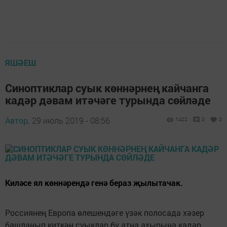
ЯШӘЕШ
Синоптиклар суык көннәрнең кайчанга
кадәр дәвам итәчәге турында сөйләде
Автор,
29 июль 2019 - 08:56
1422
0
0
Киләсе ял көннәрендә генә бераз җылытачак.
Россиянең Европа өлешендәге үзәк полосада хәзер
башланып киткән суыклар бу атна ахырына кадәр