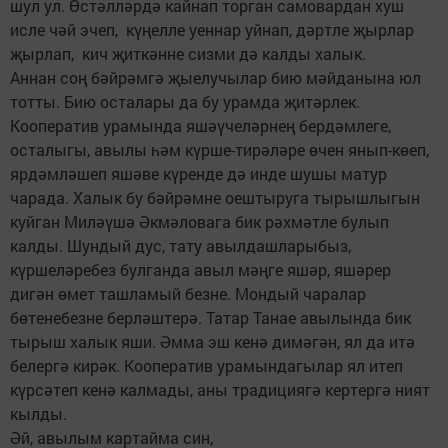
шул ул. Өстәлләрдә кайнап торган самовардан хуш
исле чәй эчеп, күңелле уеннар уйнап, дәртле җырлар
җырлап, кич җиткәнне сизми дә калды халык.
Аннан соң бәйрәмгә җыелучылар бию мәйданына юл
тотты. Бию осталары да бу урамда җитәрлек.
Кооператив урамында яшәүчеләрнең бердәмлеге,
осталыгы, авылы һәм күрше-тирәләре өчен янып-көеп,
ярдәмләшеп яшәве күренде дә инде шушы матур
чарада. Халык бу бәйрәмне оештыруга тырышлыгын
куйган Миләүшә Әкмәловага бик рәхмәтле булып
калды. Шундый дус, тату авылдашларыбыз,
күршеләребез булганда авыл мәңге яшәр, яшәрер
дигән өмет ташламый безне. Мондый чаралар
бөтенебезне берләштерә. Татар Танае авылында бик
тырыш халык яши. Әмма эш кенә димәгән, ял да итә
белергә кирәк. Кооператив урамындагылар ял итеп
күрсәтеп кенә калмады, аны традициягә кертергә ният
кылды.
Әй, авылым картайма син,