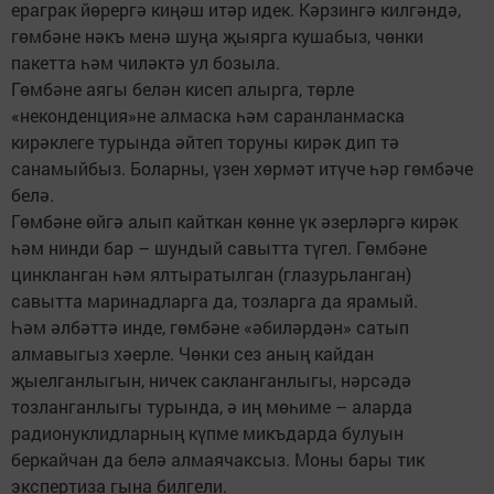
ераграк йөрергә киңәш итәр идек. Кәрзингә килгәндә,
гөмбәне нәкъ менә шуңа җыярга кушабыз, чөнки
пакетта һәм чиләктә ул бозыла.
Гөмбәне аягы белән кисеп алырга, төрле
«неконденция»не алмаска һәм саранланмаска
кирәклеге турында әйтеп торуны кирәк дип тә
санамыйбыз. Боларны, үзен хөрмәт итүче һәр гөмбәче
белә.
Гөмбәне өйгә алып кайт­кан көнне үк әзерләргә кирәк
һәм нинди бар – шундый савытта түгел. Гөмбәне
цинкланган һәм ялтыратылган (глазурьланган)
савытта маринадларга да, тозларга да ярамый.
Һәм әл­бәттә инде, гөмбәне «әбиләрдән» сатып
алмавыгыз хәерле. Чөнки сез аның кайдан
җыелганлыгын, ничек сакланганлыгы, нәрсәдә
тозланганлыгы турында, ә иң мөһиме – аларда
радионуклидларның күпме микъдарда булуын
беркайчан да белә алмаячаксыз. Моны бары тик
экспертиза гына билгели.