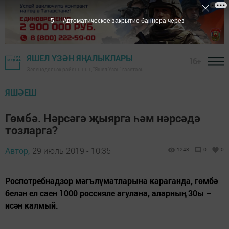
5
Автоматическое закрытие баннера через
ЯШЕЛ ҮЗӘН ЯҢАЛЫКЛАРЫ
16+
Зеленодольск районының "Яшел Үзән" газетасы
ЯШӘЕШ
Гөмбә. Нәрсәгә җыярга һәм нәрсәдә
тозларга?
Автор,
29 июль 2019 - 10:35
1243
0
0
Роспотребнадзор мәгълүматларына караганда, гөмбә
белән ел саен 1000 россияле агулана, аларның 30ы –
исән калмый.