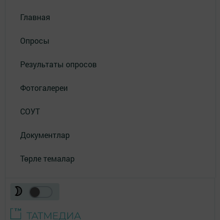
Главная
Опросы
Результаты опросов
Фотогалереи
СОУТ
Документлар
Төрле темалар