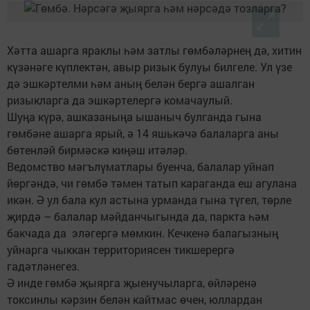
Хәтта ашарга яраклы һәм затлы гөмбәләрнең дә, хитин
күзәнәге күплектән, авыр ризык булуы билгеле. Ул үзе
дә эшкәртелми һәм аның белән бергә ашалган
ризыкларга да эшкәртелергә комачаулый.
Шуңа күрә, ашказаныңа ышаныч булганда гына
гөмбәне ашарга ярый, ә 14 яшькәчә балаларга аны
бөтенләй бирмәскә киңәш итәләр.
Ведомство мәгълүматлары буенча, балалар уйнап
йөргәндә, чи гөмбә тәмен татып караганда еш агулана
икән. Ә ул бала кул астына урманда гына түгел, төрле
җирдә – балалар мәйданчыгында да, паркта һәм
бакчада да эләгергә мөмкин. Кечкенә балагызның
уйнарга чыккан территориясен тикшерергә
гадәтләнегез.
Ә инде гөмбә җыярга җые­нучыларга, өйләренә
токсинлы кәрзин белән кайтмас өчен, юллардан