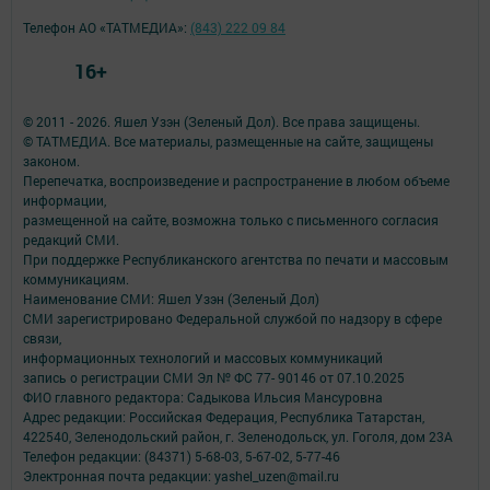
Телефон АО «ТАТМЕДИА»:
(843) 222 09 84
16+
© 2011 - 2026. Яшел Узэн (Зеленый Дол). Все права защищены.
© ТАТМЕДИА. Все материалы, размещенные на сайте, защищены
законом.
Перепечатка, воспроизведение и распространение в любом объеме
информации,
размещенной на сайте, возможна только с письменного согласия
редакций СМИ.
При поддержке Республиканского агентства по печати и массовым
коммуникациям.
Наименование СМИ: Яшел Узэн (Зеленый Дол)
СМИ зарегистрировано Федеральной службой по надзору в сфере
связи,
информационных технологий и массовых коммуникаций
запись о регистрации СМИ Эл № ФС 77- 90146 от 07.10.2025
ФИО главного редактора: Садыкова Ильсия Мансуровна
Адрес редакции: Российская Федерация, Республика Татарстан,
422540, Зеленодольский район, г. Зеленодольск, ул. Гоголя, дом 23А
Телефон редакции: (84371) 5-68-03, 5-67-02, 5-77-46
Электронная почта редакции: yashel_uzen@mail.ru