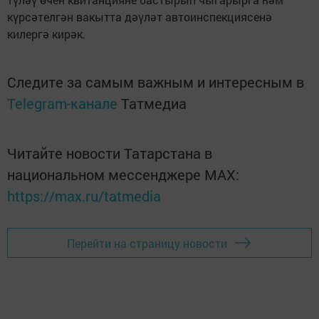
күрсәтелгән вакытта дәүләт автоинспекциясенә
килергә кирәк.
Следите за самым важным и интересным в
Telegram-канале
Татмедиа
Читайте новости Татарстана в
национальном мессенджере MАХ:
https://max.ru/tatmedia
Перейти на страницу новости