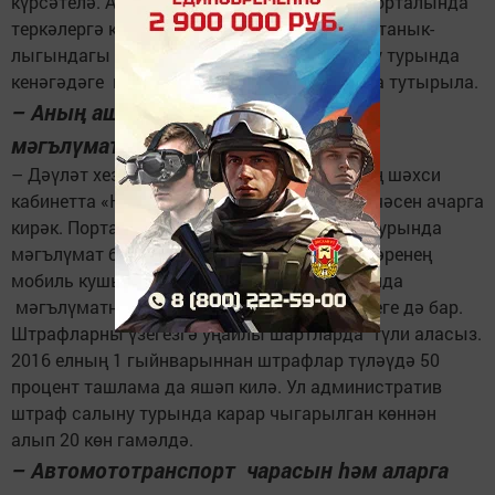
күрсәтелә. Аның өчен башта gosuslugi.ru порталында
теркәлергә кирәк. Аннан соң машина йөртү танык­
лыгындагы һәм транспорт чарасын теркәү турында
кенәгәдәге мәгълүматларны кертеп, заявка тутырыла.
– Аның аша штрафлар турындагы
мәгълүматны да алып буламы?
– Дәүләт хезмәтләре порталында үзегезнең шәхси
кабинетта «Настройка уведомлений» бүлекчәсен ачарга
кирәк. Порталның баш битендә штрафлар турында
мәгълүмат була. Шулай ук, Дәүләт хезмәтләренең
мобиль кушымтасын куеп, штрафлар турында
мәгълүматны реаль вакытта алу мөмкинлеге дә бар.
Штрафларны үзегезгә уңайлы шартларда түли аласыз.
2016 елның 1 гыйнварыннан штрафлар түләүдә 50
процент ташлама да яшәп килә. Ул административ
штраф салыну турында карар чыгарылган көннән
алып 20 көн гамәлдә.
– Автомототранспорт чарасын һәм аларга