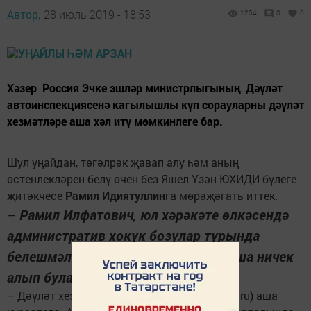
Автор,
28 июль 2019 - 18:53
1254
0
0
Хәзер Россия Эчке эшләр министрлыгының Дәүләт
автоинспекция­сенә кагылышлы күп сорауларны дәүләт
хезмәтләре аша хәл итү мөмкинлеге бар.
Шул уңайдан, төгәлрәк җавап алу һәм аның
өстенлекләрен белү өчен без Яшел Үзән ЮХИДИ бүлеге
җитәкчесе
Рамил Идиятуллин
га мөрәҗәгать иттек.
– Рамил Илфатович, юл хәрәкәте өлкәсендә
админис­тратив хокук бозулар турында
белешмәләрне дәүләт хезмәтләре аша ничек
алып була?
– Дәүләт хезмәте Бердәм портал (gosuslugi.ru) аша