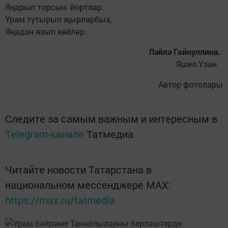
Яңарып торсын йортлар.
Урам тутырып җырларбыз,
Яңадан язып көйләр.
Ләйлә Гайнуллина.
Яшел Үзән
Автор фотолары
Следите за самым важным и интересным в
Telegram-канале
Татмедиа
Читайте новости Татарстана в
национальном мессенджере MАХ:
https://max.ru/tatmedia