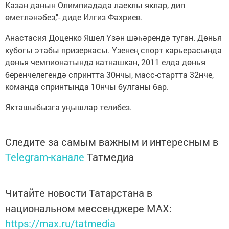
Казан данын Олимпиадада лаеклы яклар, дип
өметләнәбез,"- диде Илгиз Фәхриев.
Анастасия Доценко Яшел Үзән шәһәрендә туган. Дөнья
кубогы этабы призеркасы. Үзенең спорт карьерасында
дөнья чемпионатында катнашкан, 2011 елда дөнья
беренчелегендә спринтта 30нчы, масс-стартта 32нче,
команда спринтында 10нчы булганы бар.
Якташыбызга уңышлар телибез.
Следите за самым важным и интересным в
Telegram-канале
Татмедиа
Читайте новости Татарстана в
национальном мессенджере MАХ:
https://max.ru/tatmedia