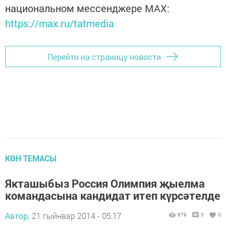
национальном мессенджере MАХ:
https://max.ru/tatmedia
Перейти на страницу новости
КӨН ТЕМАСЫ
Якташыбыз Россия Олимпия җыелма
командасына кандидат итеп күрсәтелде
Автор,
21 гыйнвар 2014 - 05:17
879
0
0