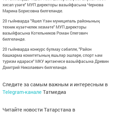
хисап үзәге" МУП директоры вазыйфасына Чернова
Марина Борисовна билгеләнде.
20 гыйнварда "Яшел Үзән муниципаль районының
техник күзәтчелек хезмәте" МУП директоры
вазыйфасына Котельников Роман Олегович
билгеләнде.
20 гыйнварда конкурс булмау сәбәпле, "Район
башкарма комитетының яшьләр эшләре, спорт һәм
туризм идарәсе" МКУ җитәкчесе вазыйфасына Древин
Дмитрий Николаевич билгеләнде.
Следите за самым важным и интересным в
Telegram-канале
Татмедиа
Читайте новости Татарстана в