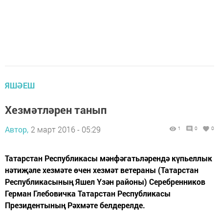
ЯШӘЕШ
Хезмәтләрен танып
Автор,
2 март 2016 - 05:29
1
0
0
Татарстан Республикасы мәнфәгатьләрендә күпьеллык
нәтиҗәле хезмәте өчен хезмәт ветераны (Татарстан
Республикасының Яшел Үзән районы) Серебренников
Герман Глебовичка Татарстан Республикасы
Президентының Рәхмәте белдерелде.