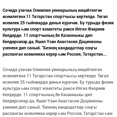
Сочида узачак Олимпия уеннарының киңәйтелгән
исемлегенә 11 Татарстан спортчысы кертелде. Төгәл
исемлек 25 гыйнварда дөнья күрәчәк. Бу турыда физик
культура һәм спорт комитеты рәисе Илгиз Фәхриев
белдерде. 11 спортчының 8е Казанныкы дип
белдерсәләр дә, Яшел Үзән Анастасия Доценконы
үзенеке дип саный. "Безнең кандидатлар соңгы
расланган исемлеккә керер һәм Россия, Татарстан...
Сочида узачак Олимпия уеннарының киңәйтелгән
исемлегенә 11 Татарстан спортчысы кертелде. Төгәл
исемлек 25 гыйнварда дөнья күрәчәк. Бу турыда физик
культура һәм спорт комитеты рәисе Илгиз Фәхриев
белдерде. 11 спортчының 8е Казанныкы дип
белдерсәләр дә, Яшел Үзән Анастасия Доценконы
үзенеке дип саный. "Безнең кандидатлар соңгы
расланган исемлеккә керер һәм Россия, Татарстан һәм