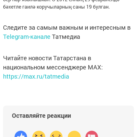
бәхетле гаилә коручыларның саны 19 булган.
Следите за самым важным и интересным в
Telegram-канале
Татмедиа
Читайте новости Татарстана в
национальном мессенджере MАХ:
https://max.ru/tatmedia
Оставляйте реакции