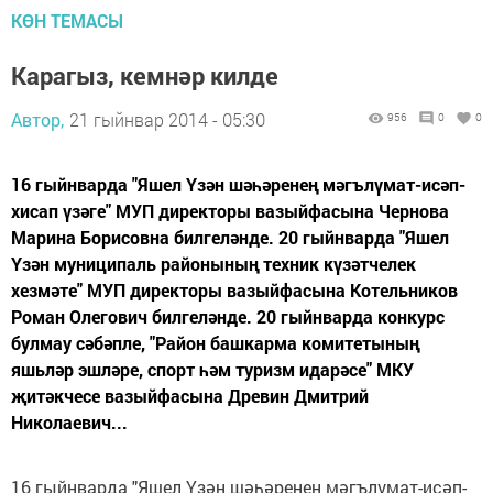
КӨН ТЕМАСЫ
Карагыз, кемнәр килде
Автор,
21 гыйнвар 2014 - 05:30
956
0
0
16 гыйнварда "Яшел Үзән шәһәренең мәгълүмат-исәп-
хисап үзәге" МУП директоры вазыйфасына Чернова
Марина Борисовна билгеләнде. 20 гыйнварда "Яшел
Үзән муниципаль районының техник күзәтчелек
хезмәте" МУП директоры вазыйфасына Котельников
Роман Олегович билгеләнде. 20 гыйнварда конкурс
булмау сәбәпле, "Район башкарма комитетының
яшьләр эшләре, спорт һәм туризм идарәсе" МКУ
җитәкчесе вазыйфасына Древин Дмитрий
Николаевич...
16 гыйнварда "Яшел Үзән шәһәренең мәгълүмат-исәп-