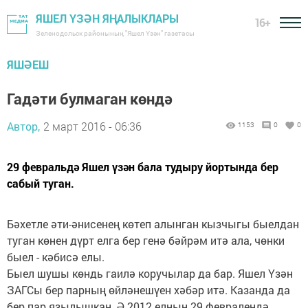
ЯШЕЛ ҮЗӘН ЯҢАЛЫКЛАРЫ
16+
Зеленодольск районының "Яшел Үзән" газетасы
ЯШӘЕШ
Гадәти булмаган көндә
Автор,
2 март 2016 - 06:36
1153
0
0
29 февральдә Яшел үзән бала тудыру йортында бер
сабый туган.
Бәхетле әти-әнисенең көтеп алынган кызчыгы быелдан
туган көнен дүрт елга бер генә бәйрәм итә ала, чөнки
быел - кәбисә елы.
Быел шушы көндь гаилә коручылар да бар. Яшел Үзән
ЗАГСы бер парның өйләнешүен хәбәр итә. Казанда да
бер пар язылышкан. Ә 2012 елның 29 февралендә