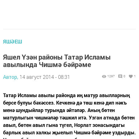
ЯШӘЕШ
Яшел Үзән районы Татар Исламы
авылында Чишмә бәйрәме
Автор,
14 август 2014 - 08:31
1297
0
1
Татар Исламы авылы районда иң матур авылларның
берсе булуы бәхәссез. Кечкенә дә төш кенә дип нәкъ
менә шундыйлар турында әйтәләр. Аның бөтен
матурлыгын чишмәләр тәшкил итә. Узган атнада бөтен
авыл, бөтен авыл гына түгел, Норлат зонасындагы
барлык авыл халкы җыелып Чишмә бәйрәме уздырды.