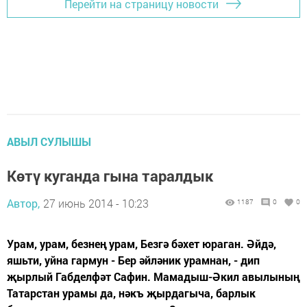
Перейти на страницу новости
АВЫЛ СУЛЫШЫ
Көтү куганда гына таралдык
Автор,
27 июнь 2014 - 10:23
1187
0
0
Урам, урам, безнең урам, Безгә бәхет юраган. Әйдә,
яшьти, уйна гармун - Бер әйләник урамнан, - дип
җырлый Габделфәт Сафин. Мамадыш-Әкил авылының
Татарстан урамы да, нәкъ җыр­дагыча, барлык