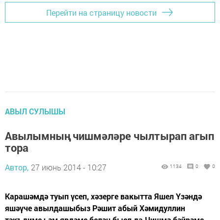
Перейти на страницу новости
АВЫЛ СУЛЫШЫ
Авылымның чишмәләре чылтырап агып
тора
Автор,
27 июнь 2014 - 10:27
1134
0
0
Карашәмдә туып үсеп, хәзерге вакытта Яшел Үзәндә
яшәүче авылдашыбыз Рәшит абый Хәмидуллин
тәкъдиме һәм ярдәме белән быел да Чишмә бәйрәме