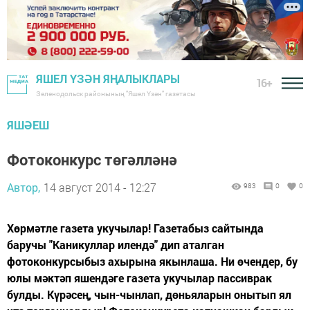
ЯШЕЛ ҮЗӘН ЯҢАЛЫКЛАРЫ
16+
Зеленодольск районының "Яшел Үзән" газетасы
ЯШӘЕШ
Фотоконкурс төгәлләнә
Автор,
14 август 2014 - 12:27
983
0
0
Хөрмәтле газета укучылар! Газетабыз сайтында
баручы "Каникуллар илендә" дип аталган
фотоконкурсыбыз ахырына якынлаша. Ни өчендер, бу
юлы мәктәп яшендәге газета укучылар пассиврак
булды. Күрәсең, чын-чынлап, дөньяларын онытып ял