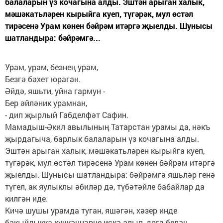
балаларын үз кочагына алды. Эштән арыган халык,
мәшәкатьләрен кырыйга куеп, түгәрәк, мул өстәл
тирәсенә Урам көнен бәйрәм итәргә җыелды. Шунысы
шатландыра: бәйрәмгә...
Урам, урам, безнең урам,
Безгә бәхет юраган.
Әйдә, яшьти, уйна гармун -
Бер әйләник урамнан,
- дип җырлый Габделфәт Сафин.
Мамадыш-Әкил авылының Татарстан урамы да, нәкъ
җыр­дагыча, барлык балаларын үз кочагына алды.
Эштән арыган халык, мәшәкатьләрен кырыйга куеп,
түгәрәк, мул өстәл тирәсенә Урам көнен бәйрәм итәргә
җыелды. Шунысы шатландыра: бәйрәмгә яшьләр генә
түгел, ак яулыклы әбиләр дә, түбәтәйле бабайлар да
килгән иде.
Кичә шушы урамда туган, яшәгән, хәзер инде
бакыйлыкка күчкәннәрне искә алып, дога белән