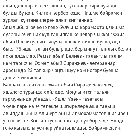
авылдашлар, классташлар, туганнар очрашуы да
булды бу көн. Килгән һәрбер кеше, Чишмә бәйрәмен
зурлап, күчтәнәчләрен алып килгәннәр.
Авылыбыз кечкенә генә булуына карамастан, чишмә
сулары эчеп бик күп танылган кешеләр чыккан: Фаил
абый Шафигуллин - язучы, прозаик, исән булса, аңа
быел 75 яшь тулган булыр иде, бер минут тынлык белән
искә алдылар, Рәмзи абый Вәлиев - талантлы галим
һәм тарихчы, Әхмәт абый Сираҗиев - ветераннар
арасында 23 тапкыр чаңгы шуу һәм йөгерү буенча
дөнья чемпионы.
Бәйрәмгә кайткан Әхмәт абый Сираҗиев үзенең
яшьлеге турында сөйләде. Моңлы итеп тальян
гармунында уйнады. «Яшел Үзән» газетасы
укучыларына эчтәлекле шигырьләре аша таныш
авылдашыбыз Альберт абый Илмөхәммәтов шигырен
укып китте. Килгән кунакларга да сүз бирелде. Нинди
генә кызыклы уеннар уйнатылмады. Бәйрәмнең иң