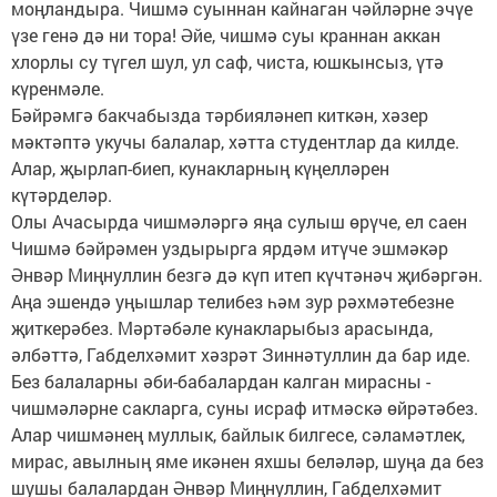
моңландыра. Чишмә суыннан кайнаган чәйләрне эчүе
үзе генә дә ни тора! Әйе, чишмә суы краннан аккан
хлорлы су түгел шул, ул саф, чиста, юшкынсыз, үтә
күренмәле.
Бәйрәмгә бакчабызда тәрбия­ләнеп киткән, хәзер
мәктәптә укучы балалар, хәтта студентлар да килде.
Алар, җырлап-биеп, кунакларның күңелләрен
күтәрделәр.
Олы Ачасырда чишмәләргә яңа сулыш өрүче, ел саен
Чишмә бәйрәмен уздырырга ярдәм итүче эшмәкәр
Әнвәр Миңнуллин безгә дә күп итеп күчтәнәч җибәргән.
Аңа эшендә уңышлар телибез һәм зур рәхмәтебезне
җиткерәбез. Мәртәбәле кунакларыбыз арасында,
әлбәттә, Габделхәмит хәзрәт Зиннәтуллин да бар иде.
Без балаларны әби-бабалардан калган мирасны -
чишмәләрне сакларга, суны исраф итмәскә өйрәтәбез.
Алар чишмәнең муллык, байлык билгесе, сәламәтлек,
мирас, авылның яме икәнен яхшы беләләр, шуңа да без
шушы балалардан Әнвәр Миңнуллин, Габделхәмит