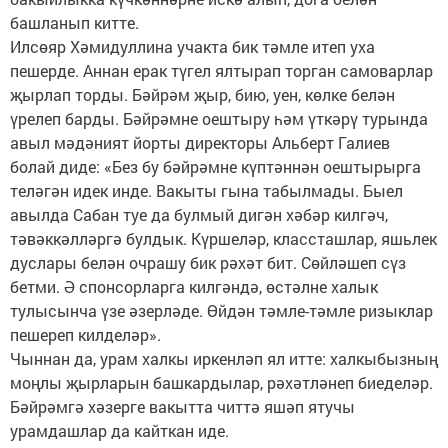
башланып китте.
Илсөяр Хәмидуллина учакта бик тәмле итеп уха
пешерде. Аннан ерак түгел ялтырап торган самоварлар
җырлап торды. Бәйрәм җыр, бию, уен, көлке белән
үрелеп барды. Бәйрәмне оештыру һәм үткәрү турында
авыл мәдәният йорты директоры Альберт Галиев
болай диде: «Без бу бәйрәмне күптәннән оештырырга
теләгән идек инде. Вакыты гына табылмады. Быел
авылда Сабан туе да булмый дигән хәбәр килгәч,
тәвәккәлләргә булдык. Күршеләр, класс­ташлар, яшьлек
дуслары белән очрашу бик рәхәт бит. Сөйләшеп сүз
бетми. Ә спонсорларга килгәндә, өстәлне халык
тулысынча үзе әзерләде. Өйдән тәмле-тәмле ризыклар
пешереп килделәр».
Чыннан да, урам халкы иркенләп ял итте: халкыбызның
моңлы җырларын башкардылар, рәхәтләнеп биеделәр.
Бәйрәмгә хәзерге вакытта читтә яшәп ятучы
урамдашлар да кайткан иде.