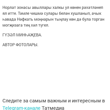
Норлат зонасы авыллары халкы ул көнен рәхәтләнеп
ял итте. Тәмле чишмә сулары белән хушланып, ачык
һавада Нәфкать моңнарын тыңлау көн дә була торган
могҗизага тиң хәл түгел.
ГҮЗӘЛ МИНҺАҖЕВА.
АВТОР ФОТОЛАРЫ.
Следите за самым важным и интересным в
Telegram-канале
Татмедиа