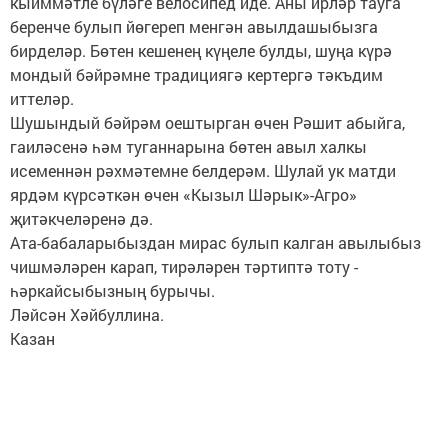
кыйммәтле бүләге велосипед иде. Аны ирләр тауга
беренче булып йөгереп менгән авылдашыбызга
бирделәр. Бөтен кешенең күңеле булды, шуңа күрә
мондый бәйрәмне традициягә кертергә тәкъдим
иттеләр.
Шушындый бәйрәм оештырган өчен Рәшит абыйга,
гаиләсенә һәм туганнарына бөтен авыл халкы
исеменнән рәхмәтемне белдерәм. Шулай ук матди
ярдәм күрсәткән өчен «Кызыл Шәрык»-Агро»
җитәкчеләренә дә.
Ата-бабаларыбыздан мирас булып калган авылыбыз
чишмәләрен карап, тирәләрен тәртиптә тоту -
һәркайсыбызның бурычы.
Ләйсән Хәйбуллина.
Казан