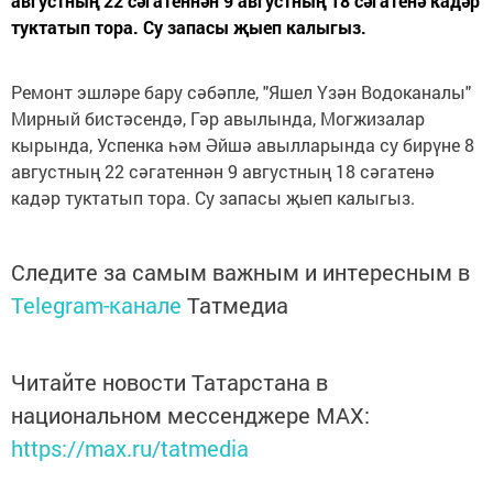
августның 22 сәгатеннән 9 августның 18 сәгатенә кадәр
туктатып тора. Су запасы җыеп калыгыз.
Ремонт эшләре бару сәбәпле, "Яшел Үзән Водоканалы"
Мирный бистәсендә, Гәр авылында, Могжизалар
кырында, Успенка һәм Әйшә авылларында су бирүне 8
августның 22 сәгатеннән 9 августның 18 сәгатенә
кадәр туктатып тора. Су запасы җыеп калыгыз.
Следите за самым важным и интересным в
Telegram-канале
Татмедиа
Читайте новости Татарстана в
национальном мессенджере MАХ:
https://max.ru/tatmedia