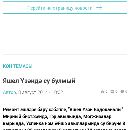
Перейти на страницу новости
КӨН ТЕМАСЫ
Яшел Үзәндә су булмый
Автор,
8 август 2014 - 10:02
0
0
0
Ремонт эшләре бару сәбәпле, "Яшел Үзән Водоканалы"
Мирный бистәсендә, Гәр авылында, Могжизалар
кырында, Успенка һәм Әйшә авылларында су бирүне 8