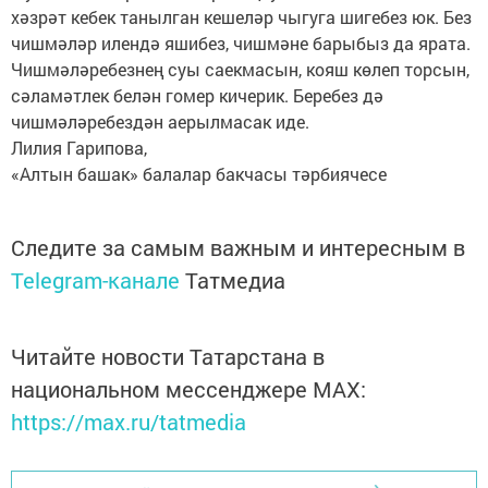
хәзрәт кебек танылган кешеләр чыгуга шигебез юк. Без
чишмәләр илендә яшибез, чишмәне барыбыз да ярата.
Чишмәләребезнең суы саекмасын, кояш көлеп торсын,
сәламәтлек белән гомер кичерик. Беребез дә
чишмәләребездән аерылмасак иде.
Лилия Гарипова,
«Алтын башак» балалар бакчасы тәрбиячесе
Следите за самым важным и интересным в
Telegram-канале
Татмедиа
Читайте новости Татарстана в
национальном мессенджере MАХ:
https://max.ru/tatmedia