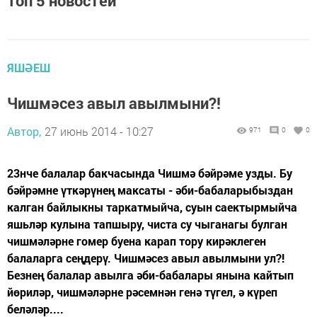
Топ 5 новостей
ЯШӘЕШ
Чишмәсез авыл авылмыни?!
Автор,
27 июнь 2014 - 10:27
971
0
0
23нче балалар бакчасында Чишмә бәйрәме узды. Бу
бәйрәмне үткәрүнең максаты - әби-бабаларыбыздан
калган байлыкны таркатмыйча, суын саектырмыйча
яшьләр кулына тапшыру, чиста су чыганагы булган
чишмәләрне гомер буена карап тору кирәклеген
балаларга сеңдерү. Чишмәсез авыл авылмыни ул?!
Безнең балалар авылга әби-бабалары янына кайтып
йөриләр, чишмәләрне рәсемнән генә түгел, ә күреп
беләләр....