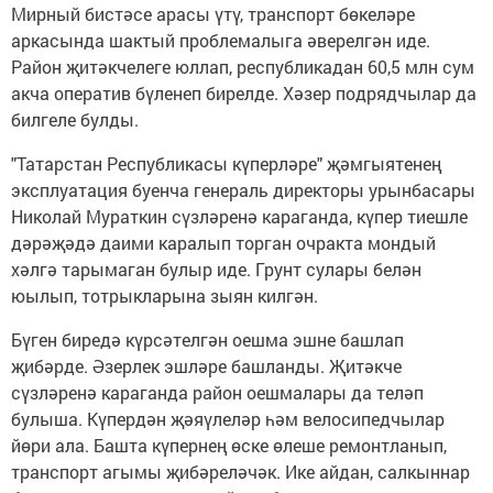
Мирный бистәсе арасы үтү, транспорт бөкеләре
аркасында шактый проблемалыга әверелгән иде.
Район җитәкчелеге юллап, республикадан 60,5 млн сум
акча оператив бүленеп бирелде. Хәзер подрядчылар да
билгеле булды.
"Татарстан Республикасы күперләре" җәмгыятенең
эксплуатация буенча генераль директоры урынбасары
Николай Мураткин сүзләренә караганда, күпер тиешле
дәрәҗәдә даими каралып торган очракта мондый
хәлгә тарымаган булыр иде. Грунт сулары белән
юылып, тотрыкларына зыян килгән.
Бүген биредә күрсәтелгән оешма эшне башлап
җибәрде. Әзерлек эшләре башланды. Җитәкче
сүзләренә караганда район оешмалары да теләп
булыша. Күпердән җәяүлеләр һәм велосипедчылар
йөри ала. Башта күпернең өске өлеше ремонтланып,
транспорт агымы җибәреләчәк. Ике айдан, салкыннар