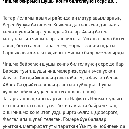
Чишмә бәйрәмен шушы көнгә билгеләүнең сере дә...
Татар Исламы авылы районда иң матур авылларның
берсе булуы бәхәссез. Кечкенә дә төш кенә дип нәкъ
менә шундыйлар турында әйтәләр. Аның бөтен
матурлыгын чишмәләр тәшкил итә. Узган атнада бөтен
авыл, бөтен авыл гына түгел, Норлат зонасындагы
барлык авыл халкы җыелып Чишмә бәйрәме уздырды.
Чишмә бәйрәмен шушы көнгә билгеләүнең сере дә бар.
Биредә туып, шушы чишмәләрнең суын эчеп үскән
Фаягөл Ситдыйкованың олы юбилее, ә Фаягөл белән
Абрек Ситдыйковларның - алтын туйлары. Шушы
күркәм юбилей уңаеннан туганнары (кияү)
Татарстанның халык артисты Нәфкать Нигъмәтуллин
якыннарына гына түгел, бөтен авылга бәйрәм ясап,
аны Чишмә көне итеп уздырырга булган. Дөресрәге,
Фаягөл апа шулай теләгән. Гомере буе балалар
укыткан, мәгърифәт уты тараткан Укытучы юбилеен да