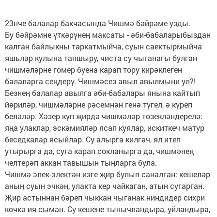
23нче балалар бакчасында Чишмә бәйрәме узды.
Бу бәйрәмне үткәрүнең максаты - әби-бабаларыбыздан
калган байлыкны таркатмыйча, суын саектырмыйча
яшьләр кулына тапшыру, чиста су чыганагы булган
чишмәләрне гомер буена карап тору кирәклеген
балаларга сеңдерү. Чишмәсез авыл авылмыни ул?!
Безнең балалар авылга әби-бабалары янына кайтып
йөриләр, чишмәләрне рәсемнән генә түгел, ә күреп
беләләр. Хәзер күп җирдә чишмәләр төзекләндерелә:
яңа улаклар, эскәмияләр ясап куялар, искиткеч матур
беседкалар ясыйлар. Су алырга килгәч, ял итеп
утырырга да, суга карап сокланыр­га да, чишмәнең
челтерәп аккан тавышын тыңларга була.
Чишмә элек-электән изге җир булып саналган: кешеләр
аның суын эчкән, улакта кер чайкаган, атын сугарган.
Җир астыннан бәреп чыккан чыганак ниндидер сихри
көчкә ия сыман. Су кешене тынычландыра, уйландыра,