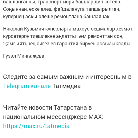
башланганчы, транспорт йөри башлар дип көтелә.
Соңыннан, өске өлеш файдалануга тапшырылгач,
күпернең аскы өлеше ремонтлана башлаячак.
Николай Кузьмич күперләргә махсус оешмалар хезмәт
күрсәтергә тиешлекне аңлатты һәм ремонттан соң,
җәмгыятьнең сигез ел гарантия бирүен ассызыклады.
Гүзәл Минһаҗева
Следите за самым важным и интересным в
Telegram-канале
Татмедиа
Читайте новости Татарстана в
национальном мессенджере MАХ:
https://max.ru/tatmedia