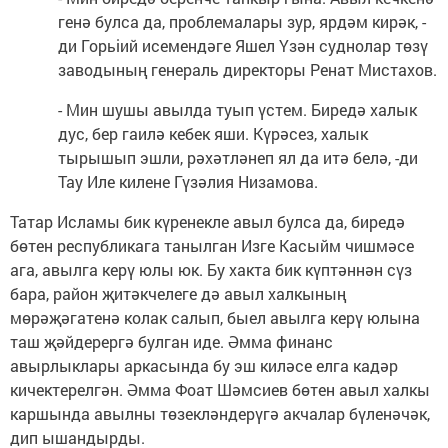
генә булса да, проблемалары зур, ярдәм кирәк, -
ди Горьіий исемендәге Яшел Үзән суднолар төзү
заводының генераль директоры Ренат Мистахов.
- Мин шушы авылда туып үстем. Биредә халык
дус, бер гаилә кебек яши. Күрәсез, халык
тырышып эшли, рәхәтләнеп ял да итә белә, -ди
Тау Иле килене Гүзәлия Низамова.
Татар Исламы бик күренекле авыл булса да, биредә
бөтен республикага танылган Изге Касыйм чишмәсе
ага, авылга керү юлы юк. Бу хакта бик күптәннән сүз
бара, район җитәкчелеге дә авыл халкының
мөрәҗәгатенә колак салып, быел авылга керү юлына
таш җәйдерергә булган иде. Әмма финанс
авырлыклары аркасында бу эш киләсе елга кадәр
кичектерелгән. Әмма Фоат Шәмсиев бөтен авыл халкы
каршында авылны төзекләндерүгә акчалар бүленәчәк,
дип ышандырды.