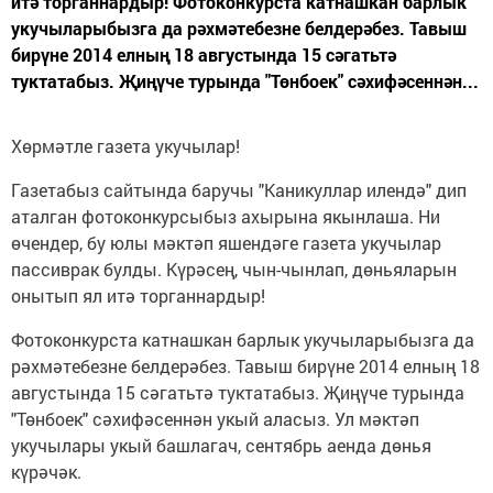
итә торганнардыр! Фотоконкурста катнашкан барлык
укучыларыбызга да рәхмәтебезне белдерәбез. Тавыш
бирүне 2014 елның 18 августында 15 сәгатьтә
туктатабыз. Җиңүче турында "Төнбоек" сәхифәсеннән...
Хөрмәтле газета укучылар!
Газетабыз сайтында баручы "Каникуллар илендә" дип
аталган фотоконкурсыбыз ахырына якынлаша. Ни
өчендер, бу юлы мәктәп яшендәге газета укучылар
пассиврак булды. Күрәсең, чын-чынлап, дөньяларын
онытып ял итә торганнардыр!
Фотоконкурста катнашкан барлык укучыларыбызга да
рәхмәтебезне белдерәбез. Тавыш бирүне 2014 елның 18
августында 15 сәгатьтә туктатабыз. Җиңүче турында
"Төнбоек" сәхифәсеннән укый аласыз. Ул мәктәп
укучылары укый башлагач, сентябрь аенда дөнья
күрәчәк.