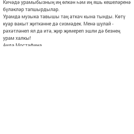
Кичәдә урамыбызның иң өлкән һәм иң яшь кешеләренә
бүләкләр тапшырдылар.
Урамда музыка тавышы таң аткач кына тынды. Көтү
куар вакыт җиткәнне дә сизмәдек. Менә шулай -
рәхәтләнеп ял да итә, җир җимереп эшли дә безнең
урам халкы!
Аида Мостафина.
Яшел Үзән
Следите за самым важным и интересным в
Telegram-канале
Татмедиа