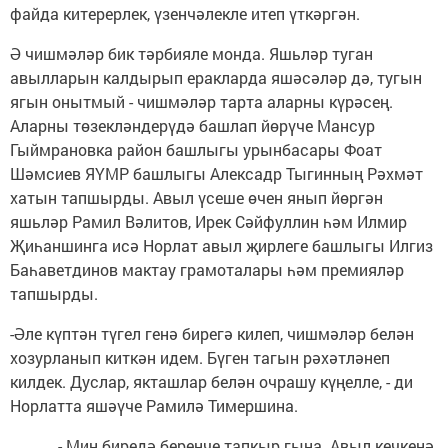
файда китерерлек, үзенчәлекле итеп үткәргән.
Ә чишмәләр бик тәрбияле монда. Яшьләр туган
авылларын калдырып еракларда яшәсәләр дә, тугын
ягын онытмый - чишмәләр тарта аларны күрәсең.
Аларны төзекләндерүдә башлап йөрүче Мансур
Гыймрановка район башлыгы урынбасары Фоат
Шәмсиев ЯҮМР башлыгы Алексадр Тыгинның Рәхмәт
хатын тапшырды. Авыл үсеше өчен янып йөргән
яшьләр Рамил Вәлитов, Ирек Сәйфуллин һәм Илмир
Җиһаншинга исә Норлат авыл җирлеге башлыгы Илгиз
Баһаветдинов мактау грамоталары һәм премияләр
тапшырды.
-Әле күптән түгел генә бирегә килеп, чишмәләр белән
хозурланып киткән идем. Бүген тагын рәхәтләнеп
килдек. Дуслар, якташлар белән очрашу күңелле, - ди
Норлатта яшәүче Рамилә Тимершина.
- Мин биредә беренче тапкыр гына. Авыл кечкенә