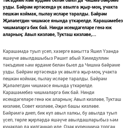
узды. Бәйрәм иртәсендә үк авылга җыр-моң, учакта
пешкән коймак, пылау исләре таралды. Бәйрәм
Җәләлетдин чишмәсе янында үткәрелде. Карашәмебез
чишмәләргә бик бай. Нинди исемдәгеләре генә юк
аларның: Авыл кизләве, Тукташ кизләве,...
Карашәмдә туып үсеп, хәзерге вакытта Яшел Үзәндә
яшәүче авылдашыбыз Рәшит абый Хәмидуллин
тәкъдиме һәм ярдәме белән быел да Чишмә бәйрәме
узды. Бәйрәм иртәсендә үк авылга җыр-моң, учакта
пешкән коймак, пылау исләре таралды. Бәйрәм
Җәләлетдин чишмәсе янында үткәрелде.
Карашәмебез чишмәләргә бик бай. Нинди
исемдәгеләре генә юк аларның: Авыл кизләве, Тукташ
кизләве, Совет кизләве, Әҗәл башы кизләве.
Бәйрәмгә диеп, бик күп авыл халкы, бу авылда туып
үсеп, төрле җирләрдә яшәүче авылдашларыбыз һәм
кунаклар да килгәннәр иде. Озак күрешмичә торган