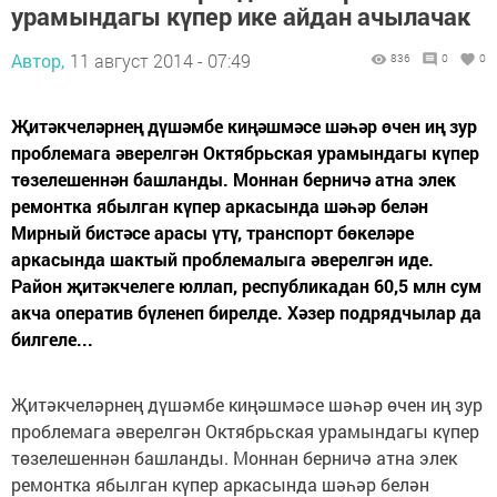
урамындагы күпер ике айдан ачылачак
Автор,
11 август 2014 - 07:49
836
0
0
Җитәкчеләрнең дүшәмбе киңәшмәсе шәһәр өчен иң зур
проблемага әверелгән Октябрьская урамындагы күпер
төзелешеннән башланды. Моннан берничә атна элек
ремонтка ябылган күпер аркасында шәһәр белән
Мирный бистәсе арасы үтү, транспорт бөкеләре
аркасында шактый проблемалыга әверелгән иде.
Район җитәкчелеге юллап, республикадан 60,5 млн сум
акча оператив бүленеп бирелде. Хәзер подрядчылар да
билгеле...
Җитәкчеләрнең дүшәмбе киңәшмәсе шәһәр өчен иң зур
проблемага әверелгән Октябрьская урамындагы күпер
төзелешеннән башланды. Моннан берничә атна элек
ремонтка ябылган күпер аркасында шәһәр белән