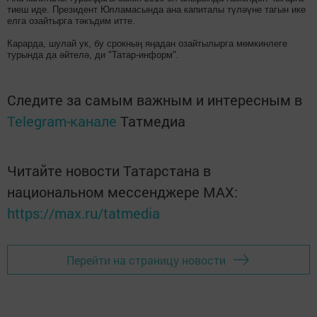
тиеш иде. Президент Юлламасында ана капиталы түләүне тагын ике
елга озайтырга тәкъдим итте.
Карарда, шулай ук, бу срокның яңадан озайтылырга мөмкинлеге
турында да әйтелә, ди "Татар-информ".
Следите за самым важным и интересным в
Telegram-канале
Татмедиа
Читайте новости Татарстана в
национальном мессенджере MАХ:
https://max.ru/tatmedia
Перейти на страницу новости