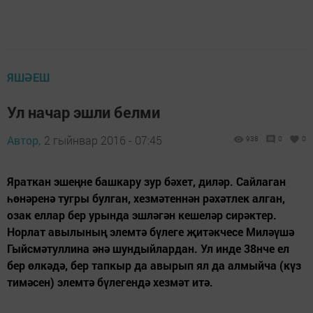
ЯШӘЕШ
Ул начар эшли белми
Автор,
2 гыйнвар 2016 - 07:45
938
0
0
Яраткан эшеңне башкару зур бәхет, диләр. Сайлаган
һөнәренә тугры булган, хезмәтеннән рәхәтлек алган,
озак еллар бер урында эшләгән кешеләр сирәктер.
Норлат авылының элемтә бүлеге җитәкчесе Миләүшә
Гыйсмәтуллина әнә шундыйлардан. Ул инде 38нче ел
бер өлкәдә, бер тапкыр да авырып ял да алмыйча (күз
тимәсен) элемтә бүлегендә хезмәт итә.