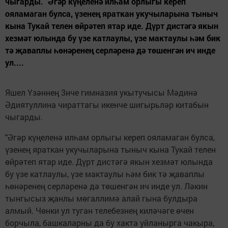
чыгарды. "Әгәр күңеленә илһам орлыгы кереп
ояламаган булса, үзенең яраткан укучыларына тыныч
кына Тукай телен өйрәтеп ятар иде. Дүрт дистәгә якын
хезмәт юлында бу үзе катлаулы, үзе мактаулы һәм бик
тә җаваплы һөнәренең серләренә дә төшенгән ич инде
ул....
Яшел Үзәннең 3нче гимназия укытучысы Мәдинә
Әдиятуллина чираттагы икенче шигырьләр китабын
чыгарды.
"Әгәр күңеленә илһам орлыгы кереп ояламаган булса,
үзенең яраткан укучыларына тыныч кына Тукай телен
өйрәтеп ятар иде. Дүрт дистәгә якын хезмәт юлында
бу үзе катлаулы, үзе мактаулы һәм бик тә җаваплы
һөнәренең серләренә дә төшенгән ич инде ул. Ләкин
тынгысыз җанлы мөгаллимә алай гына булдыра
алмый. Чөнки ул туган телебезнең киләчәге өчен
борчыла, башкаларны да бу хакта уйланырга чакыра,