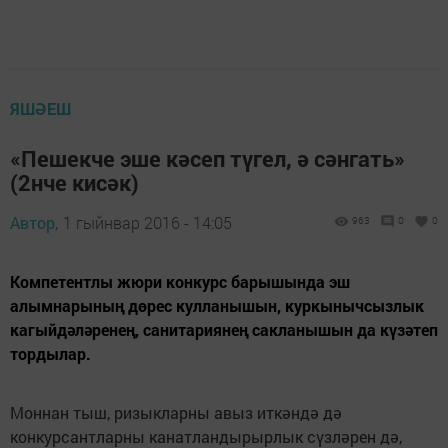
ЯШӘЕШ
«Пешекче эше кәсеп түгел, ә сәнгать»
(2нче кисәк)
Автор,
1 гыйнвар 2016 - 14:05
963
0
0
Компетентлы жюри конкурс барышында эш
алымнарының дөрес кулланышын, куркынычсызлык
кагыйдәләренең, санитариянең сакланышын да күзәтеп
тордылар.
Моннан тыш, ризыкларны авыз иткәндә дә
конкурсантларны канатландырырлык сүзләрен дә,