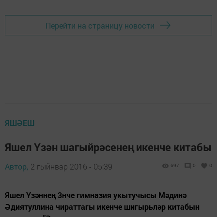
Перейти на страницу новости
ЯШӘЕШ
Яшел Үзән шагыйрәсенең икенче китабы
Автор,
2 гыйнвар 2016 - 05:39
697
0
0
Яшел Үзәннең 3нче гимназия укытучысы Мәдинә
Әдиятуллина чираттагы икенче шигырьләр китабын