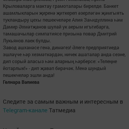
Крыловаларга мактау грамоталары бирелде. Банкет
ашамлыкларын җиренә җиткереп әзерләгән җәмгыять
тукландыру цехы пешекчеләре Алия Заһидуллина һәм
Дамир Әхмәтҗанов шулай ук аерым игътибарга,
тамашачылар симпатиясе призына повар Дмитрий
Лукьянов лаек булды.
Завод ашханәсе генә, димәгез! Әлеге предприятиедә
эшләүче һәр хезмәткәрдән, ничек ашаталар анда сезне,
дип сорый аласыз һәм аларның һәрберсе: «Телеңне
йотарлык!» - дип җавап бирәчәк. Менә шундый
пешекчеләр эшли анда!
Гөлнара Вәлиева
Следите за самым важным и интересным в
Telegram-канале
Татмедиа