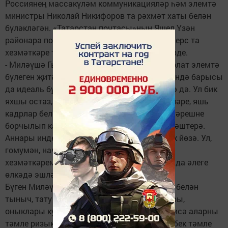
Россиянең массакүләм коммуникацияләр һәм элемтә
министры Николай Никифоров та рәхмәт хаты белән
бүләкләгән. «Татарстан почтасы»ның Яшел Үзән
районара почтампты җитәкчесе Галина Сиверс та
хезмәткәре турында мактау сүзләре җиткерде.
- Миләүшә Гыйсмәтуллина инде дүрт ел Норлат элемтә
бүлеген җитәкли. Ул бик җаваплы кеше, эшендә барысы
да идеаль булуын тели. Һәм теләгенә ирешә дә. Ул бик
яхшы остаз, үз эшенең остасы. Хезмәттәшләре, яшь
кадрлар белән уртак телне тиз таба. Һәр үзгәрешне
борчылып кабул итсә дә, яңалыкны тиз үзләштерә.
Аннары инде үз эшендә судагы балык кебек йөзә. Ул,
гомумән, начар эшли белми. Уңган, тырыш
хезмәткәремне нык хөрмәт итәм, алга таба да әлеге
өлкәдә эшләвен телим, - ди Галина Сиверс.
Бүген Миләүшә Гыйсмәтуллина ире Фирдус белән
тыныч, тату гомер кичерә. Еш кына балалары,
оныклары кунак була аларда. Дәү әниләре исә аларны
тәмле ризыклары белән көтеп ала. Аның кебек тәмле