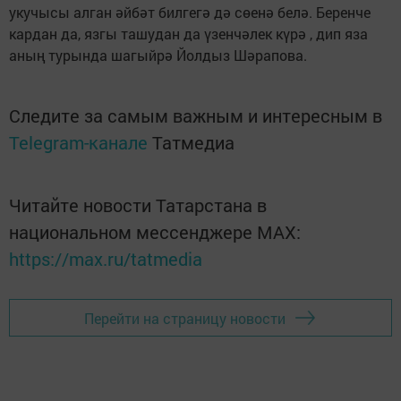
укучысы алган әйбәт билгегә дә сөенә белә. Беренче
кардан да, язгы ташудан да үзенчәлек күрә , дип яза
аның турында шагыйрә Йолдыз Шәрапова.
Следите за самым важным и интересным в
Telegram-канале
Татмедиа
Читайте новости Татарстана в
национальном мессенджере MАХ:
https://max.ru/tatmedia
Перейти на страницу новости