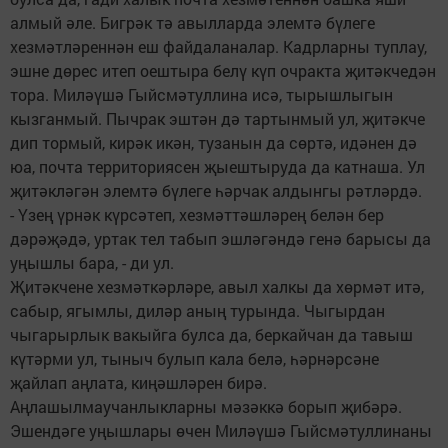
алмый әле. Бигрәк тә авылларда элемтә бүлеге
хезмәтләреннән еш файдаланалар. Кадрларны туплау,
эшне дөрес итеп оештыра белү күп очракта җитәкчедән
тора. Миләүшә Гыйсмәтуллина исә, тырышлыгын
кызганмый. Пычрак эштән дә тартынмый ул, җитәкче
дип тормый, кирәк икән, тузанын да сөртә, идәнен дә
юа, почта территориясен җыештыруда да катнаша. Ул
җитәкләгән элемтә бүлеге һәрчак алдынгы рәтләрдә.
- Үзең үрнәк күрсәтеп, хезмәттәшләрең белән бер
дәрәҗәдә, уртак тел табып эшләгәндә генә барысы да
уңышлы бара, - ди ул.
Җитәкчене хезмәткәрләре, авыл халкы да хөрмәт итә,
сабыр, ягымлы, диләр аның турында. Чыгырдан
чыгарырлык вакыйга булса да, беркайчан да тавыш
күтәрми ул, тыныч булып кала белә, һәрнәрсәне
җайлап аңлата, киңәшләрен бирә.
Аңлашылмаучанлыкларны мәзәккә борып җибәрә.
Эшендәге уңышлары өчен Миләүшә Гыйсмәтуллинаны