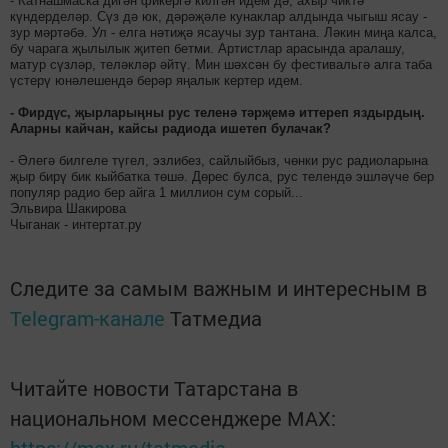
- Катнашмаска дигән фикергә килгән идем дә, ахыр чиктә
күндерделәр. Сүз дә юк, дәрәҗәле кунаклар алдында чыгыш ясау -
зур мәртәбә. Ул - елга нәтиҗә ясаучы зур тантана. Ләкин миңа калса,
бу чарага җылылык җитеп бетми. Артистлар арасында аралашу,
матур сүзләр, теләкләр әйтү. Мин шәхсән бу фестивальгә алга таба
үстерү юнәлешендә берәр яңалык кертер идем.
- Фирдүс, җырларыңны рус теленә тәрҗемә иттереп яздырдың.
Аларны кайчан, кайсы радиода ишетеп булачак?
- Әлегә билгеле түгел, эзлибез, сайлыйбыз, чөнки рус радиоларына
җыр бирү бик кыйбатка төшә. Дөрес булса, рус телендә эшләүче бер
популяр радио бер айга 1 миллион сум сорый...
Эльвира Шакирова
Чыганак - интертат.ру
Следите за самым важным и интересным в
Telegram-канале
Татмедиа
Читайте новости Татарстана в
национальном мессенджере MАХ: