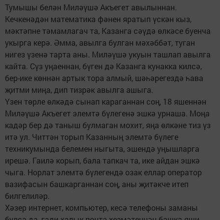
Тумышы белән Миләүшә Акъегет авылыннан.
Кечкенәдән математика фәнен яратып үскән кыз,
мәктәпне тәмамлагач та, Казанга сәүдә өлкәсе буенча
укырга керә. Әмма, авылга булган мәхәббәт, туган
нигез үзенә тарта аны. Миләүшә укуын ташлап авылга
кайта. Сүз уңаеннан, бүген дә Казанга кунакка килсә,
бер-ике көннән артык тора алмый, шәһәрегездә һава
җитми миңа, дип тизрәк авылга ашыга.
Үзен төрле өлкәдә сынап караганнан соң, 18 яшеннән
Миләүшә Акъегет элемтә бүлегенә эшкә урнаша. Моңа
кадәр бер дә таныш булмаган мохит, яңа өлкәне тиз үз
итә ул. Читтән торып Казанның элемтә бүлеге
техникумында белемен ныгыта, эшендә уңышларга
ирешә. Гаилә корып, бала тапкач та, ике айдан эшкә
чыга. Норлат элемтә бүлегендә озак еллар оператор
вазифасын башкарганнан соң, аны җитәкче итеп
билгелиләр.
Хәзер интернет, компьютер, кесә телефоны заманы
булса да, гади халык почта хезмәтеннән башка яши