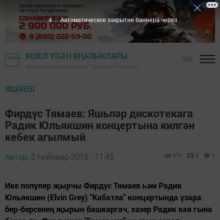
3
Автоматическое закрытие баннера через
ЯШЕЛ ҮЗӘН ЯҢАЛЫКЛАРЫ
16+
Зеленодольск районының "Яшел Үзән" газетасы
ЯШӘЕШ
Фирдүс Тямаев: Яшьләр дискотекага
Радик Юльякшин концертына килгән
кебек агылмый
Автор,
2 гыйнвар 2016 - 11:45
976
0
0
Ике популяр җырчы Фирдүс Тямаев һәм Радик
Юльякшин (Elvin Grey) "Кабатла" концертында үзара
бер-берсенең җырын башкаргач, хәзер Радик кая гына