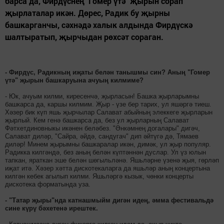
барса да, Фирдүснең "Гомер үтә" җырын сорап
җырлаталар икән. Дөрес, Радик бу җырны
башкарганчы, сәхнәдә халык алдында Фирдүскә
шалтыратып, җырчыдан рөхсәт сораган.
- Фирдүс, Радикның иҗаты белән танышмы син? Аның "Гомер
үтә" җырын башкаруына ачуың килмиме?
- Юк, ачуым килми, киресенчә, җырласын! Башка җырларымны
башкарса да, каршы килмим. Җыр - үзе бер тарих, ул яшәргә тиеш.
Хәзер бик күп яшь җырчылар Салават абыйның элеккеге җырларын
җырлый. Кем генә башкарса да, без ул җырларның Салават
Фәтхетдиновныкы икәнен беләбез. "Әнкәмнең догалары" дигәч,
Салават диләр, "Сайра, әйдә, сандугач" дип әйтүгә дә, Тямаев
диләр! Минем җырымны башкаралар икән, димәк, ул җыр популяр.
Радикка килгәндә, без аның белән күптәннән дуслар. Ул үз юлын
тапкан, яраткан эше белән шөгыльләнә. Яшьләрне үзенә җыя, гөрләп
иҗат итә. Хәзер хәтта дискотекаларга да яшьләр аның концертына
килгән кебек агылып килми. Яшьләргә кызык, чөнки концерты
дискотека форматында уза.
- "Татар җыры"нда катнашмыйм дигән идең, әмма фестивальдә
cине күрү бәхетенә ирештек.