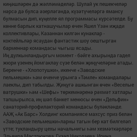
киңәшләрен дә жәлләмәделәр. Шулай ук пешекчеләр
нәрсә дә булса әзерләгәндә, күзәтүчеләргә ямансу
булмасын дип, күңелле ял программасы күрсәтелде. Бу
көнне барлык катнашучылар өчен Яшел Үзән иҗади
коллективлары, Казаннан килгән кунак­лар -
коктейльләр ясаудан фантастик шоу оештырган
барменнар командасы чыгыш ясады.
Иң дулкынландыргыч момент - бәйге ахырында гадел
жюри үзенең йомгаклау сүзе белән җиңүчеләрне атады.
Беренче - «Хлопотушки», икенче «Заводские
пельмешки» һәм өченче урынга «Тәмле» командалары
лаеклы, дип табылды. Җиңүгә ашкынган өчен «Веселые
ватрушки» һәм «Шефы» төркемнәренә рәхмәт хатлары
тапшырылса, иң шәп банкет менюсы өчен «Дельфин»
санаторий-профилакторий командасы бүләкләнде.
ААҖ «Ак Барс» Холдинг компаниясе махсус приз белән
«Заводские пельмешки»ларны тагын бер кат билгеләп
үтте; тукландыру цехы начальнигы һәм хезмәткәрләре
Эльвира Мастрюкова, Гүзәл Николаева, Ирина