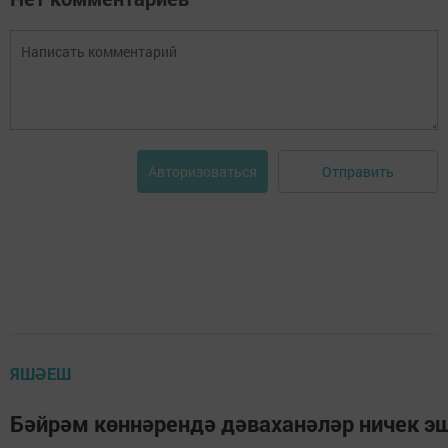
Отправить
Авторизоваться
ЯШӘЕШ
Бәйрәм көннәрендә дәваханәләр ничек э