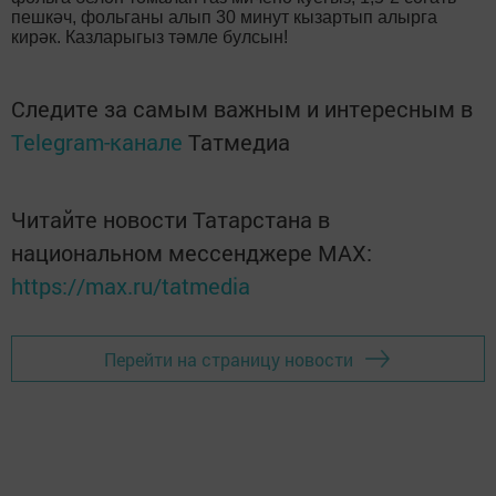
пешкәч, фольганы алып 30 минут кызартып алырга
кирәк. Казларыгыз тәмле булсын!
Следите за самым важным и интересным в
Telegram-канале
Татмедиа
Читайте новости Татарстана в
национальном мессенджере MАХ:
https://max.ru/tatmedia
Перейти на страницу новости