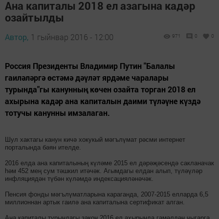
Ана капиталы 2018 ел азагына кадәр
озайтылды
Автор,
1 гыйнвар 2016 - 12:00
971
0
0
Россия Президенты Владимир Путин "Балалы
гаиләләргә өстәмә дәүләт ярдәме чаралары
турында"гы канунның көчен озайта торган 2018 ел
ахырына кадәр ана капиталын даими түләүне күздә
тотучы канунны имзалаган.
Шул хактагы канун кичә хокукый мәгълүмат рәсми интернет
порталында бәян ителде.
2016 елда ана капиталының күләме 2015 ел дәрәҗәсендә сакланачак
һәм 452 мең сум тәшкил итәчәк. Агымдагы елдан алып, түләүләр
инфляциядән түбән күләмдә индексацияләнәчәк.
Пенсия фонды мәгълүматларына караганда, 2007-2015 елларда 6,5
миллионнан артык гаилә ана капиталына сертификат алган.
Ана капиталы турындагы закон 2016 ел ахырында гамәлдән чыгарга