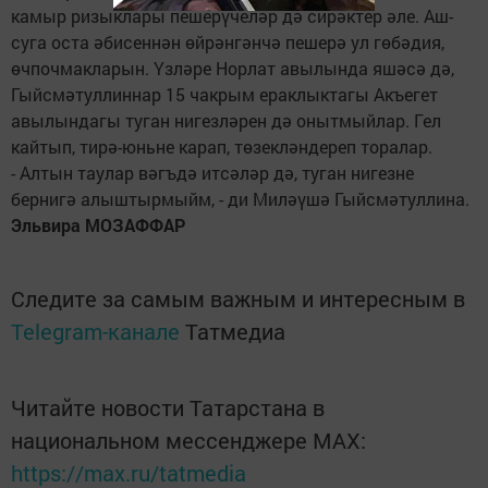
камыр ризыклары пешерүчеләр дә сирәктер әле. Аш-
суга оста әбисеннән өйрәнгәнчә пешерә ул гөбәдия,
өчпочмакларын. Үзләре Норлат авылында яшәсә дә,
Гыйсмәтуллиннар 15 чакрым ераклыктагы Акъегет
авылындагы туган нигезләрен дә онытмыйлар. Гел
кайтып, тирә-юньне карап, төзекләндереп торалар.
- Алтын таулар вәгъдә итсәләр дә, туган нигезне
бернигә алыштырмыйм, - ди Миләүшә Гыйсмәтуллина.
Эльвира МОЗАФФАР
Следите за самым важным и интересным в
Telegram-канале
Татмедиа
Читайте новости Татарстана в
национальном мессенджере MАХ:
https://max.ru/tatmedia