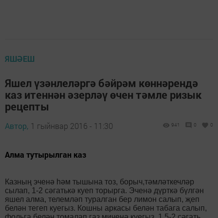
ЯШӘЕШ
Яшел үзәнлеләргә бәйрәм көннәрендә
каз итеннән әзерләү өчен тәмле ризык
рецепты
Автор,
1 гыйнвар 2016 - 11:30
941
0
0
Алма тутырылган каз
Казның эченә һәм тышына тоз, борыч,тәмләткечләр
сылап, 1-2 сәгатькә куеп торырга. Эченә дүрткә бүлгән
яшел алма, телемләп туралган бер лимон салып, җеп
белән тегеп куегыз. Кошны аркасы белән табага салып,
фольга белән томалап газ миченә куегыз, 1,5-2 сәгать