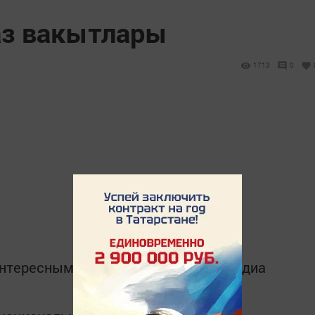
аз вакытлары
1713
0
интересным в
Telegram-канале
Татмедиа