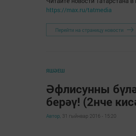
Читайте новости Татарстана 
https://max.ru/tatmedia
Перейти на страницу новости
ЯШӘЕШ
Әфлисунны бүләб
берәү! (2нче кис
Автор,
31 гыйнвар 2016 - 15:20