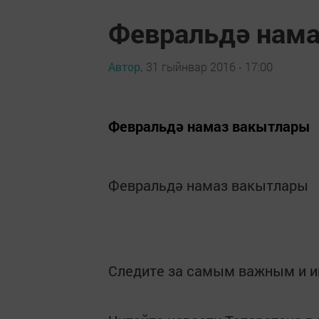
Февральдә нам
Автор,
31 гыйнвар 2016 - 17:00
Февральдә намаз вакытлары
Февральдә намаз вакытлары
Следите за самым важным и 