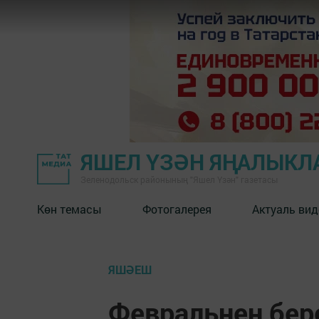
ЯШЕЛ ҮЗӘН ЯҢАЛЫКЛ
Зеленодольск районының "Яшел Үзән" газетасы
Көн темасы
Фотогалерея
Актуаль вид
ЯШӘЕШ
Февральнең бер