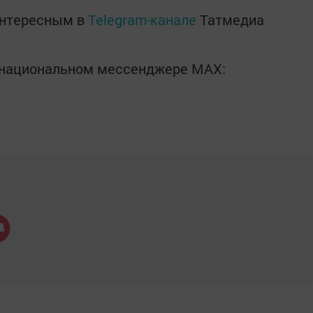
интересным в
Telegram-канале
Татмедиа
в национальном мессенджере MАХ: