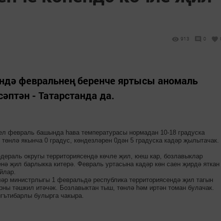
913
0
ндә февральнең беренче яртысы аномаль
әптән - Татарстанда да.
ыел февраль башында һава температурасы нормадан 10-18 градуска
төнлә якынча 0 градус, көндезләрен 0дән 5 градуска кадәр җылытачак.
ераль округы территориясендә көчле җил, юеш кар, бозлавыклар
нә җил барлыкка китерә. Февраль уртасына кадәр көн саен җирдә яткан
йлар.
ләр министрлыгы 1 февральдә республика территориясендә җил тагын
трны тәшкил итәчәк. Бозлавыктан тыш, төнлә һәм иртән томан булачак.
гътибарлы булырга чакыра.