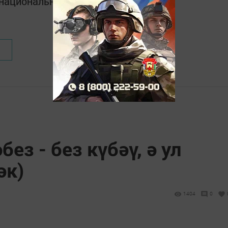
в национальном мессенджере MАХ:
ез - без күбәү, ә ул
әк)
1404
0