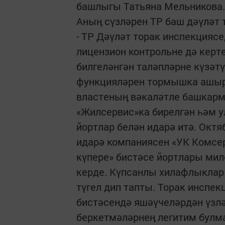
башлыгы Татьяна Мельникова.
Аның сүзләрен ТР баш дәүләт 
- ТР Дәүләт торак инспекцияс
лицензион контрольне дә керт
билгеләнгән таләпләрне күзәтү
функцияләрен тормышка ашыр
властеның вәкаләтле башкарма
«Жилсервис»ка бирелгән һәм у
йортлар белән идарә итә. Октя
идарә компаниясен «УК Комсе
күпере» бистәсе йортлары м
керде. Күпсанлы хилафлыклар
түгел дип тапты. Торак инспе
бистәсендә яшәүчеләрдән үз
беркетмәләрнең легитим булма