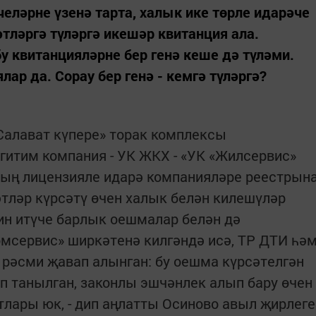
еләрне үзенә тарта, халык ике төрле идарәче
ләргә түләргә икешәр квитанция ала.
у квитанцияләрне бер генә кеше дә түләми.
лар да. Сорау бер генә - кемгә түләргә?
«Салават күпере» торак комплексы
гитим компания - УК ЖКХ - «УК «Жилсервис»
аның лицензияле идарә компанияләре реестрын
әтләр күрсәтү өчен халык белән килешүләр
мин итүче барлык оешмалар белән дә
омсервис» ширкәтенә килгәндә исә, ТР ДТИ һә
әсми җавап алынган: бу оешма күрсәтелгән
ип танылган, законлы эшчәнлек алып бару өчен
лары юк, - дип аңлатты Осиново авыл җирлеге