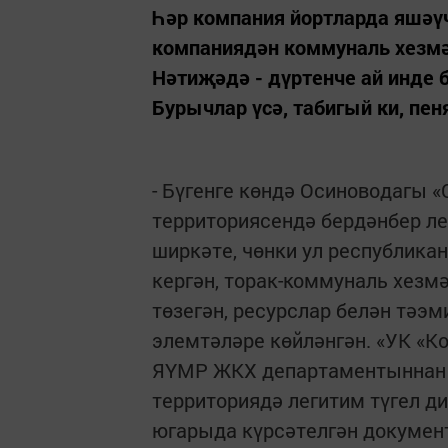
Һәр компания йортларда яшәүч
компаниядән коммуналь хезмәт
Нәтиҗәдә - дүртенче ай инде б
Бурычлар үсә, табигый ки, пеня
- Бүгенге көндә Осиноводагы 
территориясендә бердәнбер ле
ширкәте, чөнки ул респуб­лик
кергән, торак-коммуналь хезм
төзегән, ресурслар белән тәэ
элемтәләре көйләнгән. «УК «К
ЯҮМР ЖКХ департаментыннан р
территориядә легитим түгел д
югарыда күрсәтелгән документ