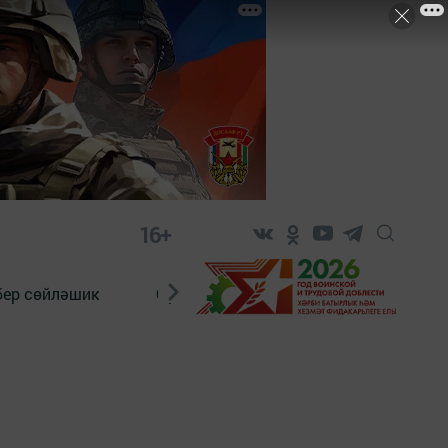
16+
бер сөйләшик
Сүз тарихы
Яшь хәбәрче