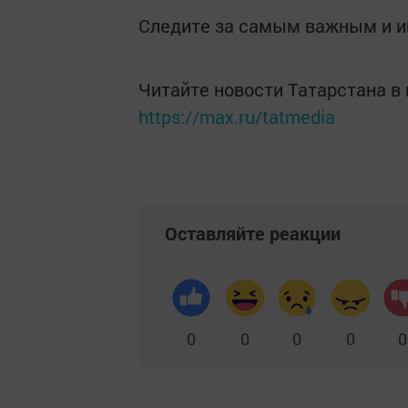
Следите за самым важным и 
Читайте новости Татарстана 
https://max.ru/tatmedia
Оставляйте реакции
0
0
0
0
0