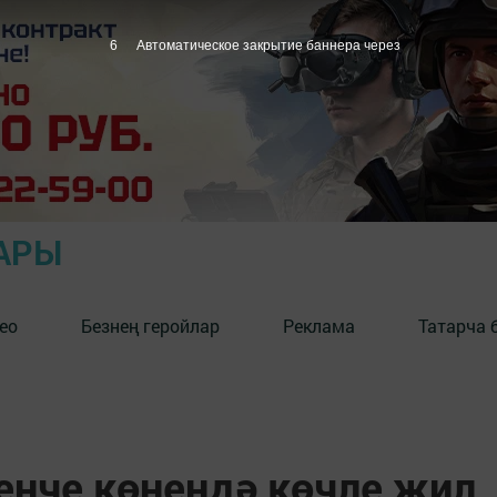
5
Автоматическое закрытие баннера через
АРЫ
ео
Безнең геройлар
Реклама
Татарча 
енче көнендә көчле җил