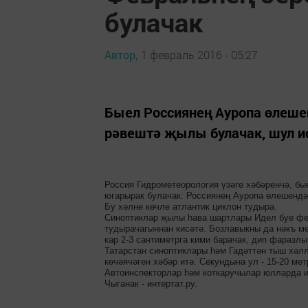
булачак
Автор,
1 февраль 2016 - 05:27
Быел Россиянең Ауропа өлеше
рәвештә җылы булачак, шул ис
Россия Гидрометеорология үзәге хәбәренчә, б
югарырак булачак. Россиянең Ауропа өлешендә 
Бу хәлне көчле атлантик циклон тудыра.
Синоптиклар җылы һава шартлары Идел буе фед
тудырачагыннан кисәтә. Бозлавыкны да нәкъ ме
кар 2-3 сантиметрга кими барачак, дип фаразлы
Татарстан синоптиклары һәм Гадәттән тыш хәл
көчәячәген хәбәр итә. Секундына ул - 15-20 ме
Автоинспекторлар һәм коткаручылар юлларда и
Чыганак - интертат.ру.