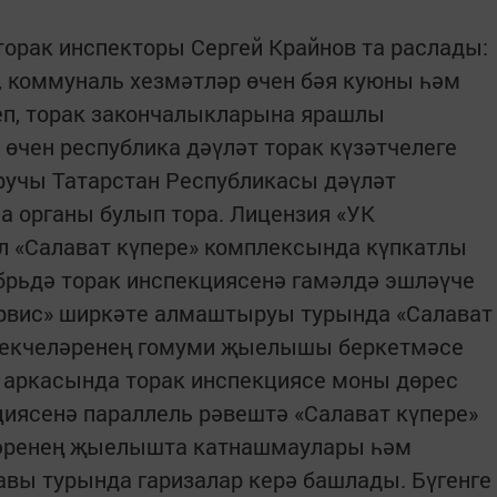
торак инспекторы Сергей Крайнов та раслады:
е, коммуналь хезмәтләр өчен бәя куюны һәм
еп, торак закончалыкларына ярашлы
 өчен республика дәүләт торак күзәтчелеге
учы Татарстан Республикасы дәүләт
 органы булып тора. Лицензия «УК
л «Салават күпере» комплексында күпкатлы
брьдә торак инспекция­сенә гамәлдә эшләүче
рвис» ширкәте алмаштыруы турында «Салават
илекчеләренең гомуми җыелышы беркетмәсе
 аркасында торак инспекциясе моны дөрес
кциясенә параллель рәвештә «Салават күпере»
ләренең җыелышта катнашмаулары һәм
вы турында гаризалар керә башлады. Бүгенге