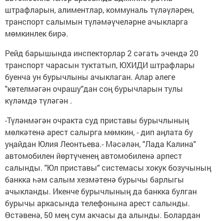
штрафларын, алиментлар, коммуналь түләүләрен,
транспорт салымын түләмәүчеләрне ачыкларга
мөмкинлек бирә.
Рейд барышында инспекторлар 2 сәгать эчендә 20
транспорт чарасын туктатып, ЮХИДИ штрафлары
буенча ун бурычлыны ачыклаган. Алар әлеге
"көтелмәгән очрашу"дан соң бурычларын тулы
күләмдә түләгән .
-Түләнмәгән очракта суд приставы бурычлының
мөлкәтенә арест салырга мөмкин, - дип аңлата бу
уңайдан Юлия Леонтьева.- Мәсәлән, "Лада Калина"
автомобилен йөртүченең автомобиленә арпест
салынды. "Юл приставы" системасы хокук бозучының
банкка һәм салым хезмәтенә бурычы барлыгы
ачыкланды. Икенче бурычлының да банкка булган
бурычы аркасында телефонына арест салынды.
Өстәвенә, 50 мең сум акчасы да алынды. Болардан