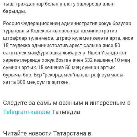
тыш, гражданнар белән аңлату эшләре дә алып
барылды.
Россия Федерациясенең административ хокук бозулар
турындагы Кодексы кысасында административ
штрафлар түләнмәсә, штраф күләме икеләтә арта, яисә
15 тәүлеккә административ арест салына яисә 50
сәгатьлек мәҗбүри эшкә җибәрелә. Яшел Үзәндә юл
хәрәкәтләрендә хокук бозган өчен 532 кешенең 10 мең
сумнан артык, 15 кешенеә 50 мең сумнан артык
бурычы бар. Бер "рекордсмен"ның штраф суммасы
хәтта 300 мең сумга җиткән.
Следите за самым важным и интересным в
Telegram-канале
Татмедиа
Читайте новости Татарстана в