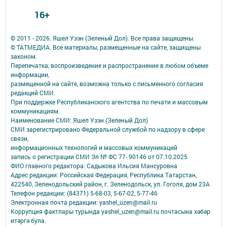
16+
© 2011 - 2026. Яшел Узэн (Зеленый Дол). Все права защищены.
© ТАТМЕДИА. Все материалы, размещенные на сайте, защищены
законом.
Перепечатка, воспроизведение и распространение в любом объеме
информации,
размещенной на сайте, возможна только с письменного согласия
редакций СМИ.
При поддержке Республиканского агентства по печати и массовым
коммуникациям.
Наименование СМИ: Яшел Узэн (Зеленый Дол)
СМИ зарегистрировано Федеральной службой по надзору в сфере
связи,
информационных технологий и массовых коммуникаций
запись о регистрации СМИ Эл № ФС 77- 90146 от 07.10.2025
ФИО главного редактора: Садыкова Ильсия Мансуровна
Адрес редакции: Российская Федерация, Республика Татарстан,
422540, Зеленодольский район, г. Зеленодольск, ул. Гоголя, дом 23А
Телефон редакции: (84371) 5-68-03, 5-67-02, 5-77-46
Электронная почта редакции: yashel_uzen@mail.ru
Коррупция фактлары турында yashel_uzen@mail.ru почтасына хәбәр
итәргә була.