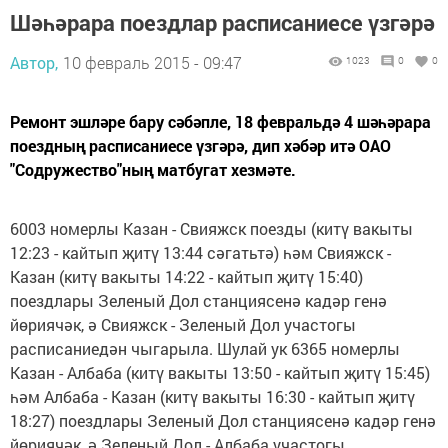
Шәһәрара поездлар расписаниесе үзгәрә
Автор,
10 февраль 2015 - 09:47
1023
0
0
Ремонт эшләре бару сәбәпле, 18 февральдә 4 шәһәрара
поездның расписаниесе үзгәрә, дип хәбәр итә ОАО
"Содружество"ның матбугат хезмәте.
6003 номерлы Казан - Свияжск поезды (китү вакыты
12:23 - кайтып җитү 13:44 сәгатьтә) һәм Свияжск -
Казан (китү вакыты 14:22 - кайтып җитү 15:40)
поездлары Зеленый Дол станциясенә кадәр генә
йөриячәк, ә Свияжск - Зеленый Дол участогы
расписаниедән чыгарыла. Шулай ук 6365 номерлы
Казан - Албаба (китү вакыты 13:50 - кайтып җитү 15:45)
һәм Албаба - Казан (китү вакыты 16:30 - кайтып җитү
18:27) поездлары Зеленый Дол станциясенә кадәр генә
йөриячәк, ә Зеленый Дол - Албаба участогы