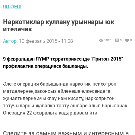
ЯШӘЕШ
Наркотиклар куллану урыннары юк
ителәчәк
Автор,
10 февраль 2015 - 11:08
1025
0
0
9 февральдән ЯҮМР территориясендә "Притон-2015"
профилактик операциясе башланды.
Әлеге операция барышында наркотик, психотроп
матдәләрнең законсыз әйләнеше өлкәсендәге
җинаятьләрне ачыклау һәм кисәтү, наркопритон
тотучыларны җавапка тарту эшләре алып барылачак.
Операция 22 февральгә кадәр дәвам итә.
Следите за самым важным и интересным в