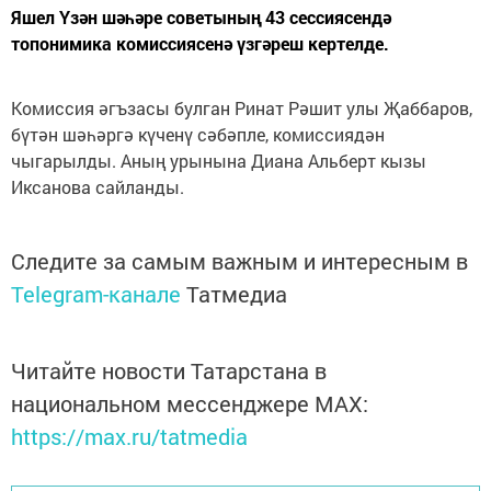
Яшел Үзән шәһәре советының 43 сессиясендә
топонимика комиссиясенә үзгәреш кертелде.
Комиссия әгъзасы булган Ринат Рәшит улы Җаббаров,
бүтән шәһәргә күченү сәбәпле, комиссиядән
чыгарылды. Аның урынына Диана Альберт кызы
Иксанова сайланды.
Следите за самым важным и интересным в
Telegram-канале
Татмедиа
Читайте новости Татарстана в
национальном мессенджере MАХ:
https://max.ru/tatmedia