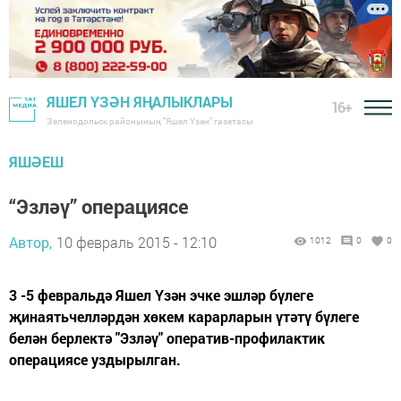
ЯШЕЛ ҮЗӘН ЯҢАЛЫКЛАРЫ
16+
Зеленодольск районының "Яшел Үзән" газетасы
ЯШӘЕШ
“Эзләү” операциясе
Автор,
10 февраль 2015 - 12:10
1012
0
0
3 -5 февральдә Яшел Үзән эчке эшләр бүлеге
җинаятьчелләрдән хөкем карарларын үтәтү бүлеге
белән берлектә "Эзләү" оператив-профилактик
операциясе уздырылган.