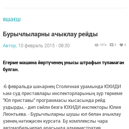
ЯШӘЕШ
Бурычлыларны ачыклау рейды
Автор,
10 февраль 2015 - 08:30
1074
0
0
Егерме машина йөртүченең унысы штрафын түләмәгән
булган.
-6 февральдә шәһәрнең Столичная урамында ЮХИДИ
һәм суд приставлары инспекторларының зур төркеме
"Юл приставы" программасы кысасында рейд
уздырды, - дип сөйли безгә ЮХИДИ инспекторы Юлия
Леонтьева. - Бурычлыларны шушы юл белән ачыклау
үзенең нәтиҗәсен күрсәтә. Бу комплекслы чара
автомобильчеләр арасында административ