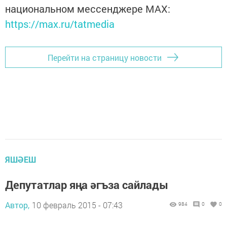
национальном мессенджере MАХ:
https://max.ru/tatmedia
Перейти на страницу новости
ЯШӘЕШ
Депутатлар яңа әгъза сайлады
Автор,
10 февраль 2015 - 07:43
984
0
0