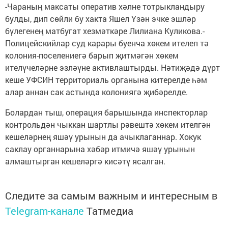
-Чараның максаты оператив хәлне тотрыкландыру
булды, дип сөйли бу хакта Яшел Үзән эчке эшләр
бүлегенең матбугат хезмәткәре Лилиана Куликова.-
Полицейскийлар суд карары буенча хөкем ителеп тә
колония-поселениегә барып җитмәгән хөкем
ителүчеләрне эзләүне активлаштырды. Нәтиҗәдә дүрт
кеше УФСИН территориаль органына китерелде һәм
алар аннан сак астында колониягә җибәрелде.
Болардан тыш, операция барышында инспекторлар
контрольдән чыккан шартлы рәвештә хөкем ителгән
кешеләрнең яшәү урынын да ачыклаганнар. Хокук
саклау органнарына хәбәр итмичә яшәү урынын
алмаштырган кешеләргә кисәтү ясалган.
Следите за самым важным и интересным в
Telegram-канале
Татмедиа