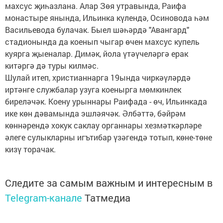
махсус җиһазлана. Алар Зөя утравында, Раифа
монастыре янында, Ильинка күлендә, Осиновода һәм
Васильевода булачак. Быел шәһәрдә "Авангард"
стадионында да коенып чыгар өчен махсус купель
куярга җыеналар. Димәк, йола үтәүчеләргә ерак
китәргә дә туры килмәс.
Шулай итеп, христианнарга 19ында чиркәүләрдә
иртәнге службалар узуга коенырга мөмкинлек
биреләчәк. Коену урыннары Раифада - өч, Ильинкада
ике көн дәвамында эшләячәк. Әлбәттә, бәйрәм
көннәрендә хокук саклау органнары хезмәткәрләре
әлеге сулыкларны игътибар үзәгендә тотып, көне-төне
кизү торачак.
Следите за самым важным и интересным в
Telegram-канале
Татмедиа