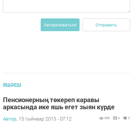
Отправить
Авторизоваться
ЯШӘЕШ
Пенсионерның төкереп каравы
аркасында ике яшь егет зыян күрде
Автор,
15 гыйнвар 2015 - 07:12
955
0
0