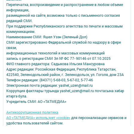
Перепечатка, воспроизведение и распространение в любом объеме
информации,
размещенной на сайте, возможна только с письменного согласия
редакций СМИ.
При поддержке Республиканского агентства по печати и массовым
коммуникациям.
Наименование СМИ: Яшел Узэн (Зеленый Дол)
СМИ зарегистрировано Федеральной службой по надзору в сфере
связи,
информационных технологий и массовых коммуникаций
запись о регистрации СМИ Эл № ФС 77- 90146 от 07.10.2025
ФИО главного редактора: Садыкова Ильсия Мансуровна
Адрес редакции: Российская Федерация, Республика Татарстан,
422540, Зеленодольский район, г. Зеленодольск, ул. Гоголя, дом 23А
Телефон редакции: (84371) 5-68-03, 5-67-02, 5-77-46
Электронная почта редакции: yashel_uzen@mail.ru
Коррупция фактлары турында yashel_uzen@mail.ru почтасына хәбәр
итәргә була.
Учредитель СМИ: АО «ТАТМЕДИА»
Антикоррупционная политика
АО «ТАТМЕДИА» использует «cookie»
для персонализации сервисов и
удобства пользователей сайтом.
Использование «cookie» можно отменить в настройках браузера.
Политика конфиденциальности