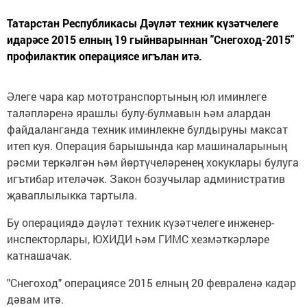
Татарстан Республикасы Дәүләт техник күзәтчелеге
идарәсе 2015 елның 19 гыйнварыннан "Снегоход-2015"
профилактик операциясе игълан итә.
Әлеге чара кар мототранспортының юл иминлеге
таләпләренә ярашлы булу-булмавын һәм алардан
файдаланганда техник иминлекне булдыруны максат
итеп куя. Операция барышында кар машиналарының
рәсми теркәлгән һәм йөртүчеләренең хокуклары булуга
игътибар ителәчәк. Закон бозучылар административ
җаваплылыкка тартыла.
Бу операциядә дәүләт техник күзәтчелеге инженер-
инспекторлары, ЮХИДИ һәм ГИМС хезмәткәрләре
катнашачак.
"Снегоход" операциясе 2015 елның 20 февраленә кадәр
дәвам итә.