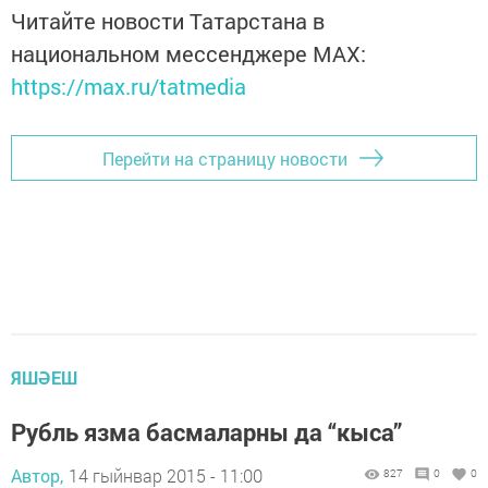
Читайте новости Татарстана в
национальном мессенджере MАХ:
https://max.ru/tatmedia
Перейти на страницу новости
ЯШӘЕШ
Рубль язма басмаларны да “кыса”
Автор,
14 гыйнвар 2015 - 11:00
827
0
0