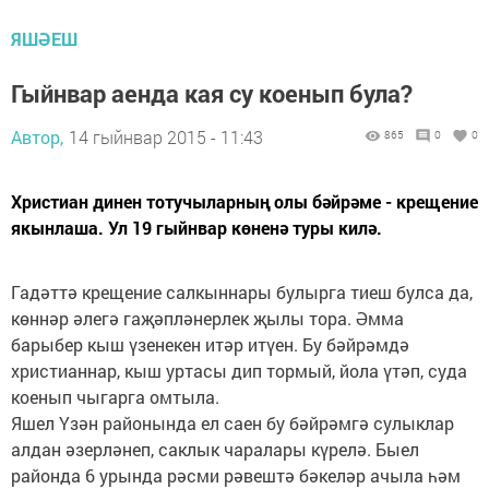
ЯШӘЕШ
Гыйнвар аенда кая су коенып була?
Автор,
14 гыйнвар 2015 - 11:43
865
0
0
Христиан динен тотучыларның олы бәйрәме - крещение
якынлаша. Ул 19 гыйнвар көненә туры килә.
Гадәттә крещение салкыннары булырга тиеш булса да,
көннәр әлегә гаҗәпләнерлек җылы тора. Әмма
барыбер кыш үзенекен итәр итүен. Бу бәйрәмдә
христианнар, кыш уртасы дип тормый, йола үтәп, суда
коенып чыгарга омтыла.
Яшел Үзән районында ел саен бу бәйрәмгә сулыклар
алдан әзерләнеп, саклык чаралары күрелә. Быел
районда 6 урында рәсми рәвештә бәкеләр ачыла һәм