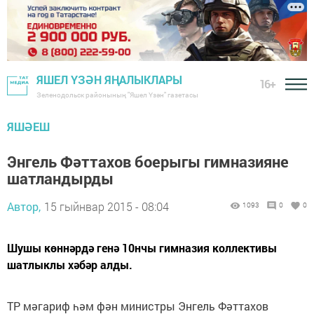
ЯШЕЛ ҮЗӘН ЯҢАЛЫКЛАРЫ
16+
Зеленодольск районының "Яшел Үзән" газетасы
ЯШӘЕШ
Энгель Фәттахов боерыгы гимназияне
шатландырды
Автор,
15 гыйнвар 2015 - 08:04
1093
0
0
Шушы көннәрдә генә 10нчы гимназия коллективы
шатлыклы хәбәр алды.
ТР мәгариф һәм фән министры Энгель Фәттахов