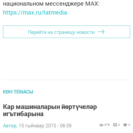
национальном мессенджере MАХ:
https://max.ru/tatmedia
Перейти на страницу новости
КӨН ТЕМАСЫ
Кар машиналарын йөртүчеләр
игътибарына
Автор,
15 гыйнвар 2015 - 06:39
979
0
0