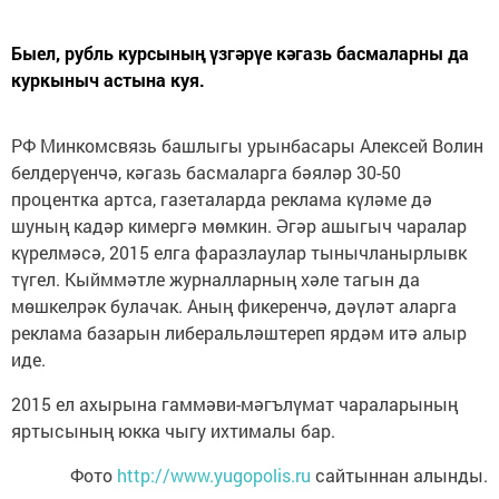
Быел, рубль курсының үзгәрүе кәгазь басмаларны да
куркыныч астына куя.
РФ Минкомсвязь башлыгы урынбасары Алексей Волин
белдерүенчә, кәгазь басмаларга бәяләр 30-50
процентка артса, газеталарда реклама күләме дә
шуның кадәр кимергә мөмкин. Әгәр ашыгыч чаралар
күрелмәсә, 2015 елга фаразлаулар тынычланырлывк
түгел. Кыйммәтле журналларның хәле тагын да
мөшкелрәк булачак. Аның фикеренчә, дәүләт аларга
реклама базарын либеральләштереп ярдәм итә алыр
иде.
2015 ел ахырына гаммәви-мәгълүмат чараларының
яртысының юкка чыгу ихтималы бар.
Фото
http://www.yugopolis.ru
сайтыннан алынды.