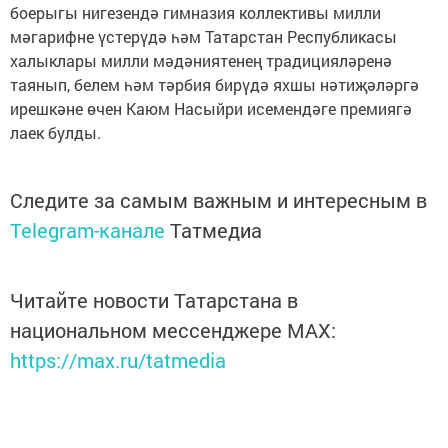
боерыгы нигезендә гимназия коллективы милли
мәгарифне үстерүдә һәм Татарстан Республикасы
халыклары милли мәдәниятенең традицияләренә
таянып, белем һәм тәрбия бирүдә яхшы нәтиҗәләргә
ирешкәне өчен Каюм Насыйри исемендәге премиягә
лаек булды.
Следите за самым важным и интересным в
Telegram-канале
Татмедиа
Читайте новости Татарстана в
национальном мессенджере MАХ:
https://max.ru/tatmedia