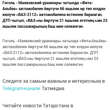
Гоголь - Маяковский урамнары чатында «Фита-
Альбеа» автомобилен йөртүче 66 яшьлек ир төп юлдан
килүче «ВАЗ-2112» автомобиленә өстенлек бирмәгән.
ДТП чыгып, «ВАЗ»ны йөртүче 21 яшьлек егетнең һәм 23
яшьлек пассажирының баш мие селкенгән.
Гоголь - Маяковский урамнары чатында «Фита-Альбеа»
автомобилен йөртүче 66 яшьлек ир төп юлдан килүче
«ВАЗ-2112» автомобиленә өстенлек бирмәгән. ДТП
чыгып, «ВАЗ»ны йөртүче 21 яшьлек егетнең һәм 23
яшьлек пассажирының баш мие селкенгән.
Следите за самым важным и интересным в
Telegram-канале
Татмедиа
Читайте новости Татарстана в