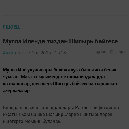
ЯШӘЕШ
Мулла Илендә тиздән Шигырь бәйгесе
Автор,
7 октябрь 2015 - 15:18
806
0
0
Мулла Иле укучылары белем алуга баш-аягы белән
чумган. Мәктәп күләмендәге олимпиадаларда
катнашалар, шулай ук Шигырь бәйгесенә тырышып
әзерләнәләр.
Биредә шагыйрь, авылдашлары Равил Сәйфетдинов
иҗатын һәм башка шагыйрьләрнең шигырьләрен
ишетергә мөмкин булачак.