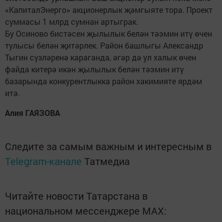
«КапиталЭнерго» акционерлык җәмгыяте тора. Проект
суммасы 1 млрд сумнан артыграк.
Бу Осиново бистәсен җылылык белән тәэмин итү өчен
тулысы белән җитәрлек. Район башлыгы Александр
Тыгин сүзләренә караганда, әгәр дә ул халык өчен
файда китерә икән җылылык белән тәэмин итү
базарында конкурентлыкка район хакимияте ярдәм
итә.
Алия ГАЯЗОВА
Следите за самым важным и интересным в
Telegram-канале
Татмедиа
Читайте новости Татарстана в
национальном мессенджере MАХ: