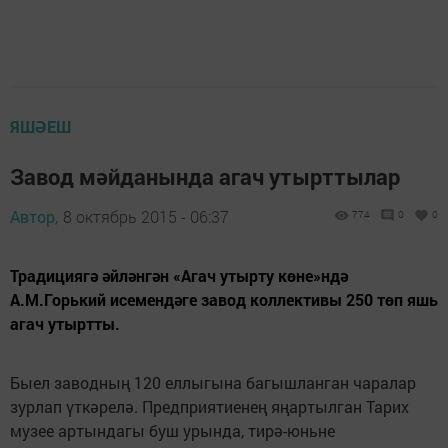
ЯШӘЕШ
Завод мәйданында агач утырттылар
Автор,
8 октябрь 2015 - 06:37
774
0
0
Традициягә әйләнгән «Агач утырту көне»ндә
А.М.Горький исемендәге завод коллективы 250 төп яшь
агач утыртты.
Быел заводның 120 еллыгына багышланган чаралар
зурлап үткәрелә. Предприятиенең яңартылган Тарих
музее артындагы буш урында, тирә-юньне