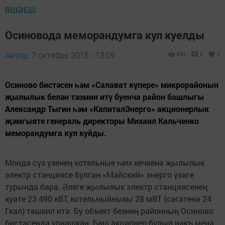
ЯШӘЕШ
Осиновода меморандумга кул куелды
Автор,
7 октябрь 2015 - 13:09
854
0
0
Осиново бистәсен һәм «Салават күпере» микрорайонын
җылылык белән тәэмин итү буенча район башлыгы
Александр Тыгин һәм «КапиталЭнерго» акционерлык
җәмгыяте генераль директоры Михаил Кальченко
меморандумга кул куйды.
Монда сүз үзенең котельные һәм кечкенә җылылык
электр станциясе булган «Майский» энерго үзәге
турында бара. Әлеге җылылык электр станциясенең
куәте 23 490 кВТ, котельныйныкы 28 мВТ (сәгатенә 24
Гкал) тәшкил итә. Бу объект безнең районның Осиново
бистәсендә урнашкан. Баш акционер булып нәкъ менә