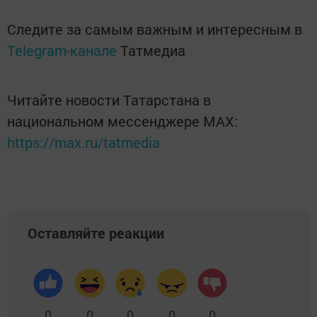
Следите за самым важным и интересным в
Telegram-канале
Татмедиа
Читайте новости Татарстана в
национальном мессенджере MАХ:
https://max.ru/tatmedia
Оставляйте реакции
0
0
0
0
0