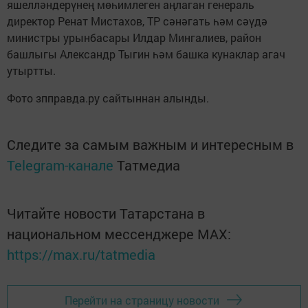
яшелләндерүнең мөһимлеген аңлаган генераль
директор Ренат Мис­тахов, ТР сәнәгать һәм сәүдә
министры урынбасары Илдар Мингалиев, район
башлыгы Александр Тыгин һәм башка кунаклар агач
утыртты.
Фото зпправда.ру сайтыннан алынды.
Следите за самым важным и интересным в
Telegram-канале
Татмедиа
Читайте новости Татарстана в
национальном мессенджере MАХ:
https://max.ru/tatmedia
Перейти на страницу новости