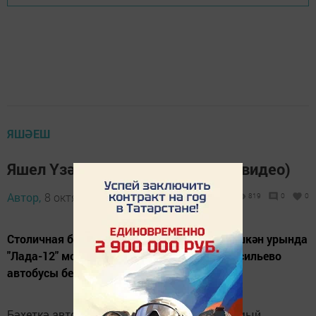
ЯШӘЕШ
Яшел Үзәндә коточкыч авария (видео)
Автор,
8 октябрь 2015 - 05:45
819
0
0
Столичная белән Молодежная урамы кисешкән урында
"Лада-12" модель машинасы Яшел Үзән-Васильево
автобусы белән бәрелешә.
Бәхеткә автобус салонында беркем дә булмый.