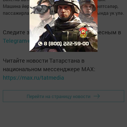
Машина йөртүчене авыр хәлдә дәваханәгә илтсәләр,
пассажирлары егет белән кыз авария урынында ук үлә.
Следите за самым важным и интересным в
Telegram-канале
Татмедиа
Читайте новости Татарстана в
национальном мессенджере MАХ:
https://max.ru/tatmedia
Перейти на страницу новости