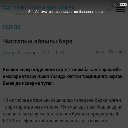
ЯШЕЛ ҮЗӘН ЯҢАЛЫКЛАРЫ
16+
5
Автоматическое закрытие баннера через
Зеленодольск районының "Яшел Үзән" газетасы
ЯШӘЕШ
Чисталык айлыгы бара
Автор,
8 октябрь 2015 - 07:30
857
0
0
Кышка керер алдыннан гадәттә шимбә һәм чәршәмбе
өмәләре үткәрү Яшел Үзәндә күптән традициягә кергән.
Быел да искәрмә түгел.
10 октябрьдә барлык оешмалар үзләренә беркетелгән
территориядә өмә үткәрә. Чүп чыгару һәм башка шуңа
охшаш оештыру мәсьәләләрен буенча сорауларны 4-
62-33 телефоны хәбәрләшеп хәл итәргә мөмкин.