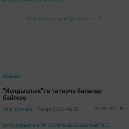
Перейти на страницу новости
ЯШӘЕШ
“Йолдызлык”та татарча балалар
бәйгесе
Алия Гаязова,
15 март 2019 - 09:59
2308
1
2