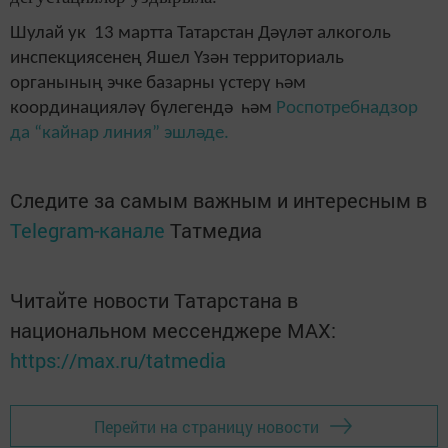
Шулай ук 13 мартта Татарстан Дәүләт алкоголь
инспекциясенең Яшел Үзән территориаль
органының эчке базарны үстерү һәм
координацияләү бүлегендә һәм
Роспотребнадзор
да “кайнар линия” эшләде.
Следите за самым важным и интересным в
Telegram-канале
Татмедиа
Читайте новости Татарстана в
национальном мессенджере MАХ:
https://max.ru/tatmedia
Перейти на страницу новости