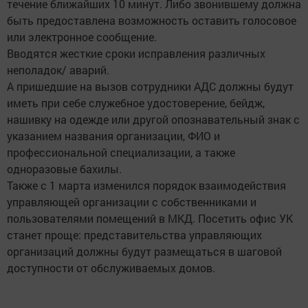
течение ближайших 10 минут. Либо звонившему должна
быть предоставлена возможность оставить голосовое
или электронное сообщение.
Вводятся жесткие сроки исправления различных
неполадок/ аварий.
А пришедшие на вызов сотрудники АДС должны будут
иметь при себе служебное удостоверение, бейдж,
нашивку на одежде или другой опознавательный знак с
указанием названия организации, ФИО и
профессиональной специализации, а также
одноразовые бахилы.
Также с 1 марта изменился порядок взаимодействия
управляющей организации с собственниками и
пользователями помещений в МКД. Посетить офис УК
станет проще: представительства управляющих
организаций должны будут размещаться в шаговой
доступности от обслуживаемых домов.