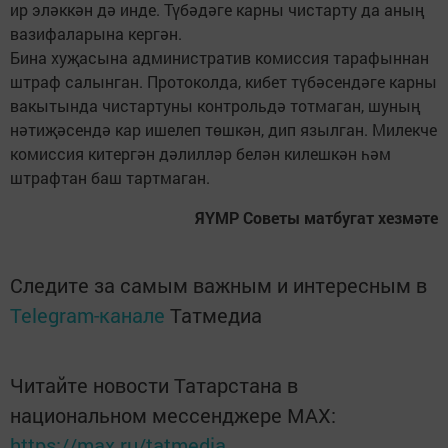
ир эләккән дә инде. Түбәдәге карны чистарту да аның
вазифаларына кергән.
Бина хуҗасына административ комиссия тарафыннан
штраф салынган. Протоколда, кибет түбәсендәге карны
вакытында чистартуны контрольдә тотмаган, шуның
нәтиҗәсендә кар ишелеп төшкән, дип язылган. Милекче
комиссия китергән дәлилләр белән килешкән һәм
штрафтан баш тартмаган.
ЯҮМР Советы матбугат хезмәте
Следите за самым важным и интересным в
Telegram-канале
Татмедиа
Читайте новости Татарстана в
национальном мессенджере MАХ:
https://max.ru/tatmedia