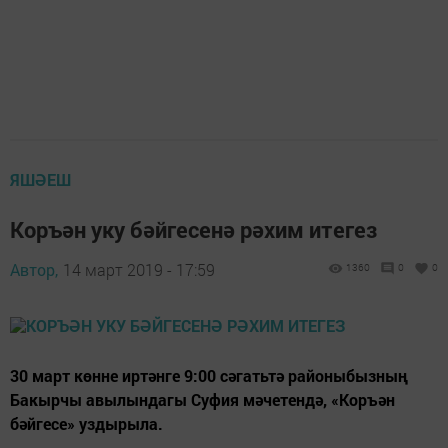
ЯШӘЕШ
Коръән уку бәйгесенә рәхим итегез
Автор,
14 март 2019 - 17:59
1360
0
0
30 март көнне иртәнге 9:00 сәгатьтә районыбызның
Бакырчы авылындагы Суфия мәчетендә, «Коръән
бәйгесе» уздырыла.