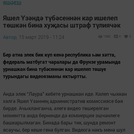
ЯШӘЕШ
Яшел Үзәндә түбәсеннән кар ишелеп
төшкән бина хуҗасы штраф түлиячәк
Автор,
15 март 2019 - 11:24
1382
0
0
Бер атна элек бик күп кенә республика һәм хәтта,
федераль матбугат чаралары да Фрунзе урамында
урнашкан бина түбәсеннән кар ишелеп төшүе
турындагы видеоязманы яктыртты.
Анда элек “Лаура” кибете урнашкан иде. Килеп чыккан
хәлгә Яшел Үзәннең административ комиссиясе бәя
бирде. Ачыкланганча, әлеге видео төшерелгән
моментта анда бернинди дә коммерция эшчәнлеге
башкарылмаган. Бинада бары тик, шунда ремонт
ясаучы, бер кеше генә булган. Видеога нәкъ менә шул