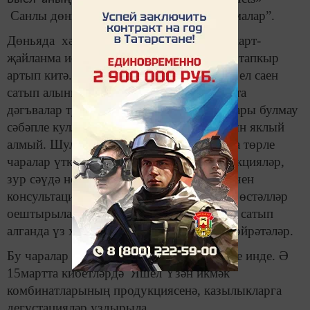
Санлы дөнья: ышанычлы смарт-җайланмалар”.
Дөньяда хәзер 23 миллиардтан артык смарт-
җайланма исәпләнеп, ул халык санын өч тапкыр
артып китә. Татарстан Республикасында ел саен
сатып алынган әлеге җайланмаларга карата
дәгъвалар туып тора. Хокукый грамоталары булмау
сәбәпле кулланучылар үзләренең хокукын яклый
алмый. Шул сәбәпле әлеге көн кысасында төрле
чаралар үткәрелә. Әйтик, мәктәпләрдә лекцияләр,
зур сәүдә нокталарында кулланучылар өчен
консультацияләр, дегустацияләр, түгәрәк өстәлләр
оештырыла. Аларда сыйфатсыз товарлар сатып
алганда үз хокукыңны ничек якларга да өйрәтәләр.
Бу чаралар 12 марттан башланып та китте инде. Ә
15мартта кибетләрдә Яшел Үзән икмәк
комбинатларының продукциясенә, казылыкларга
дегустацияләр уздырыла.