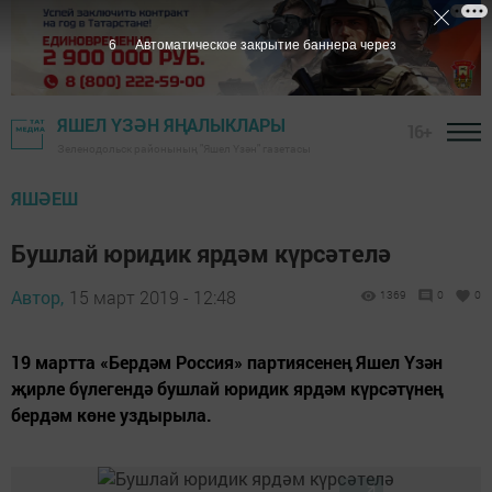
5
Автоматическое закрытие баннера через
ЯШЕЛ ҮЗӘН ЯҢАЛЫКЛАРЫ
16+
Зеленодольск районының "Яшел Үзән" газетасы
ЯШӘЕШ
Бушлай юридик ярдәм күрсәтелә
Автор,
15 март 2019 - 12:48
1369
0
0
19 мартта «Бердәм Россия» партиясенең Яшел Үзән
җирле бүлегендә бушлай юридик ярдәм күрсәтүнең
бердәм көне уздырыла.