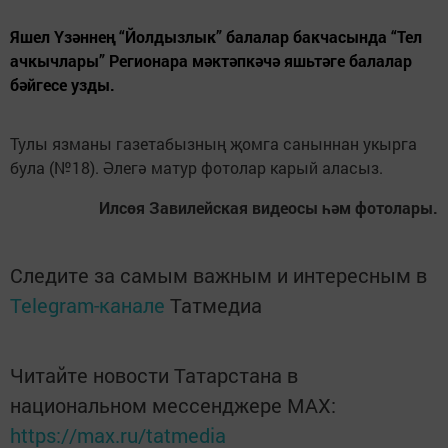
Яшел Үзәннең “Йолдызлык” балалар бакчасында “Тел
ачкычлары” Регионара мәктәпкәчә яшьтәге балалар
бәйгесе узды.
Тулы язманы газетабызның җомга саныннан укырга
була (№18). Әлегә матур фотолар карый аласыз.
Илсөя Завилейская видеосы һәм фотолары.
Следите за самым важным и интересным в
Telegram-канале
Татмедиа
Читайте новости Татарстана в
национальном мессенджере MАХ:
https://max.ru/tatmedia