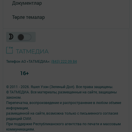
Документлар
Төрле темалар
Телефон АО «ТАТМЕДИА»:
(843) 222 09 84
16+
© 2011 - 2026. Яшел Узэн (Зеленый Дол). Все права защищены.
© ТАТМЕДИА. Все материалы, размещенные на сайте, защищены
законом.
Перепечатка, воспроизведение и распространение в любом объеме
информации,
размещенной на сайте, возможна только с письменного согласия
редакций СМИ.
При поддержке Республиканского агентства по печати и массовым
коммуникациям.