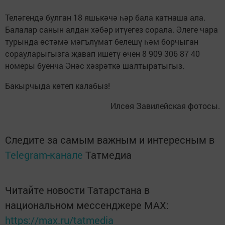
Теләгендә булган 18 яшькәчә һәр бала катнаша ала.
Балалар санын алдан хәбәр итүегез сорала. Әлеге чара
турында өстәмә мәгълүмат белешү һәм борчыган
сорауларыгызга җавап ишетү өчен 8 909 306 87 40
номеры буенча Әнәс хәзрәткә шалтыратыгыз.
Бакырчыда көтеп калабыз!
Илсөя Завилейская фотосы.
Следите за самым важным и интересным в
Telegram-канале
Татмедиа
Читайте новости Татарстана в
национальном мессенджере MАХ:
https://max.ru/tatmedia