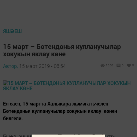
ЯШӘЕШ
15 март – Бөтендөнья кулланучылар
хокукын яклау көне
Автор,
15 март 2019 - 08:54
1650
0
0
​​​​​​​Ел саен, 15 мартта Халыкара җәмәгатьчелек
Бөтендөнья кулланучылар хокукын яклау көнен
билгели.
«Trusted Smart Products» –
Быел аның девизы: