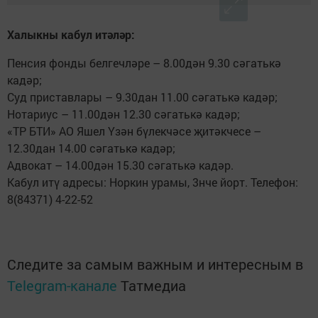
Халыкны кабул итәләр:
Пенсия фонды белгечләре – 8.00дән 9.30 сәгатькә
кадәр;
Суд приставлары – 9.30дан 11.00 сәгатькә кадәр;
Нотариус – 11.00дән 12.30 сәгатькә кадәр;
«ТР БТИ» АО Яшел Үзән бүлекчәсе җитәкчесе –
12.30дан 14.00 сәгатькә кадәр;
Адвокат – 14.00дән 15.30 сәгатькә кадәр.
Кабул итү адресы: Норкин урамы, 3нче йорт. Телефон:
8(84371) 4-22-52
Следите за самым важным и интересным в
Telegram-канале
Татмедиа