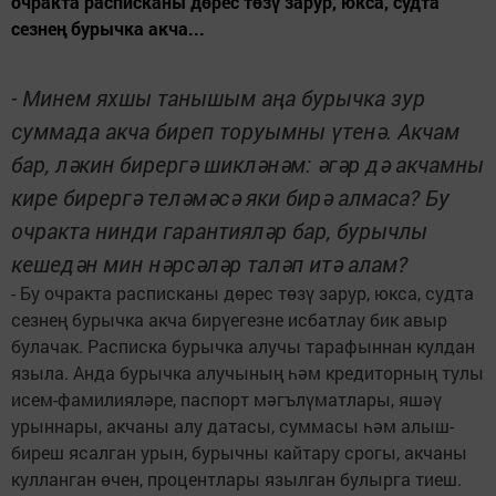
очракта расписканы дөрес төзү зарур, юкса, судта
сезнең бурычка акча...
- Минем яхшы танышым аңа бурычка зур
суммада акча биреп торуымны үтенә. Акчам
бар, ләкин бирергә шикләнәм: әгәр дә акчамны
кире бирергә теләмәсә яки бирә алмаса? Бу
очракта нинди гарантияләр бар, бурычлы
кешедән мин нәрсәләр таләп итә алам?
- Бу очракта расписканы дөрес төзү зарур, юкса, судта
сезнең бурычка акча бирүегезне исбатлау бик авыр
булачак. Расписка бурычка алучы тарафыннан кулдан
языла. Анда бурычка алучының һәм кредиторның тулы
исем-фамилияләре, паспорт мәгълүматлары, яшәү
урыннары, акчаны алу датасы, суммасы һәм алыш-
биреш ясалган урын, бурычны кайтару срогы, акчаны
кулланган өчен, процентлары язылган булырга тиеш.