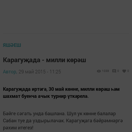
ЯШӘЕШ
Карагуҗада - милли көрәш
Автор,
29 май 2015 - 11:25
1038
0
0
Карагуҗада иртәгә, 30 май көнне, милли көрәш һәм
шахмат буенча ачык турнир үткәрелә.
Бәйге сәгать унда башлана. Шул ук көнне балалар
Сабан туе да уздырылачак. Карагуҗага бәйрәмнәргә
рәхим итегез!