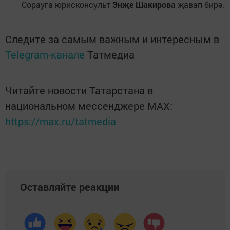
Сорауга юрисконсульт
Энҗе Шакирова
җавап бирә.
Следите за самым важным и интересным в
Telegram-канале
Татмедиа
Читайте новости Татарстана в
национальном мессенджере MАХ:
https://max.ru/tatmedia
Оставляйте реакции