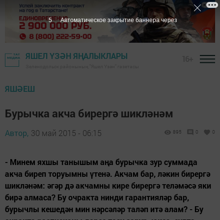
5
Автоматическое закрытие баннера через
ЯШЕЛ ҮЗӘН ЯҢАЛЫКЛАРЫ
16+
Зеленодольск районының "Яшел Үзән" газетасы
ЯШӘЕШ
Бурычка акча бирергә шикләнәм
Автор,
30 май 2015 - 06:15
895
0
0
- Минем яхшы танышым аңа бурычка зур суммада
акча биреп торуымны үтенә. Акчам бар, ләкин бирергә
шикләнәм: әгәр дә акчамны кире бирергә теләмәсә яки
бирә алмаса? Бу очракта нинди гарантияләр бар,
бурычлы кешедән мин нәрсәләр таләп итә алам? - Бу