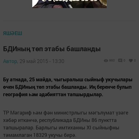
ЯШӘЕШ
БДИның төп этабы башланды
Автор,
29 май 2015 - 13:30
960
0
0
Бу атнада, 25 майда, чыгыралыш сыйныф укучылары
өчен БДИның төп этабы башланды. Иң беренче булып
география һәм әдәбияттан тапшырдылар.
ТР Мәгариф һәм фән министрлыгы мәгълүмат үзәге
хәбәр иткәнчә, республикада БДИны 86 пунктта
тапшыралар. Барлыгы имтиханны XI сыйныфны
тәмамлаган 18329 укучы бирә.