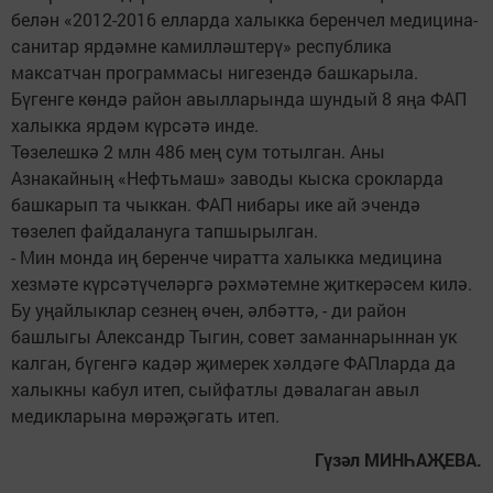
белән «2012-2016 елларда халыкка беренчел медицина-
санитар ярдәмне камилләштерү» республика
максатчан программасы нигезендә башкарыла.
Бүгенге көндә район авылларында шундый 8 яңа ФАП
халыкка ярдәм күрсәтә инде.
Төзелешкә 2 млн 486 мең сум тотылган. Аны
Азнакайның «Нефтьмаш» заводы кыска срокларда
башкарып та чыккан. ФАП нибары ике ай эчендә
төзелеп файдалануга тапшырылган.
- Мин монда иң беренче чиратта халыкка медицина
хезмәте күрсәтүчеләргә рәхмәтемне җиткерәсем килә.
Бу уңайлыклар сезнең өчен, әлбәттә, - ди район
башлыгы Александр Тыгин, совет заманнарыннан ук
калган, бүгенгә кадәр җимерек хәлдәге ФАПларда да
халыкны кабул итеп, сыйфатлы дәвалаган авыл
медикларына мөрәҗәгать итеп.
Гүзәл МИНҺАҖЕВА.