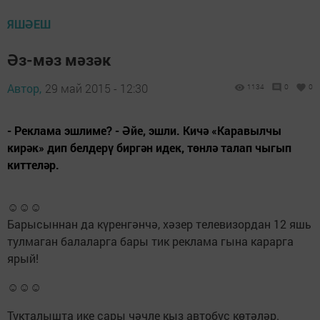
ЯШӘЕШ
Әз-мәз мәзәк
Автор,
29 май 2015 - 12:30
1134
0
0
- Реклама эшлиме? - Әйе, эшли. Кичә «Каравылчы
кирәк» дип белдерү биргән идек, төнлә талап чыгып
киттеләр.
☺☺☺
Барысыннан да күренгәнчә, хәзер телевизордан 12 яшь
тулмаган балаларга бары тик реклама гына карарга
ярый!
☺☺☺
Тукталышта ике сары чәчле кыз автобус көтәләр.