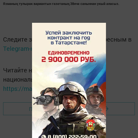
Язманың тулырак вариантын газетаның 38нче саныннан укый аласыз.
Следите за самым важным и интересным в
Telegram-канале
Татмедиа
Читайте новости Татарстана в
национальном мессенджере MАХ:
https://max.ru/tatmedia
Перейти на страницу новости