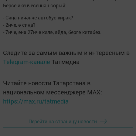
Берсе икенчесеннән сорый:
- Сиңа ничәнче автобус кирәк?
- 2нче, ә сиңа?
- 7нче, әнә 27нче килә, әйдә, бергә китәбез.
Следите за самым важным и интересным в
Telegram-канале
Татмедиа
Читайте новости Татарстана в
национальном мессенджере MАХ:
https://max.ru/tatmedia
Перейти на страницу новости