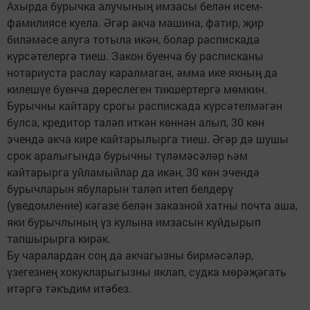
Ахырда бурычка алучының имзасы белән исем-
фамилиясе куела. Әгәр акча машина, фатир, җир
биләмәсе алуга тотыла икән, болар распискада
күрсәтелергә тиеш. Закон буенча бу расписканы
нотариуста раслау каралмаган, әмма ике якның да
килешүе буенча дөреслеген тикшертергә мөмкин.
Бурычны кайтару срогы распискада күрсәтелмәгән
булса, кредитор таләп иткән көннән алып, 30 көн
эчендә акча кире кайтарылырга тиеш. Әгәр дә шушы
срок аралыгында бурычны түләмәсәләр һәм
кайтарырга уйламыйлар да икән, 30 көн эчендә
бурычларын ябуларын таләп итеп белдерү
(уведомление) кәгазе белән заказной хатны почта аша,
яки бурычлының үз кулына имзасын куйдырып
тапшырырга кирәк.
Бу чаралардан соң да акчагызны бирмәсәләр,
үзегезнең хокукларыгызны яклап, судка мөрәҗәгать
итәргә тәкъдим итәбез.