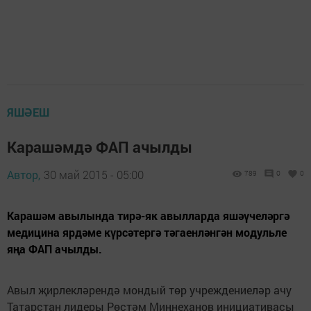
ЯШӘЕШ
Карашәмдә ФАП ачылды
Автор,
30 май 2015 - 05:00
789
0
0
Карашәм авылында тирә-як авылларда яшәүчеләргә
медицина ярдәме күрсәтергә тәгаенләнгән модульле
яңа ФАП ачылды.
Авыл җирлекләрендә мондый төр учреждениеләр ачу
Татарстан лидеры Рөстәм Миңнеханов инициативасы