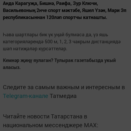
Анда Карагуҗа, Бишнә, Раифа, Зур Ключи,
Васильевоның 2нче спорт мәктәбе, Яшел Үзән, Мари Эл
республикасыннан 120ләп спортчы катнашты.
Һава шартлары бик үк уңай булмаса да, үз яшь
категорияләрендә 500 м, 1, 2, 3 чакрым дистанциядә
шәп нәтиҗәләр күрсәттеләр.
Кемнәр җиңү яулаган? Тулырак газетабызда укый
аласыз.
Следите за самым важным и интересным в
Telegram-канале
Татмедиа
Читайте новости Татарстана в
национальном мессенджере MАХ: