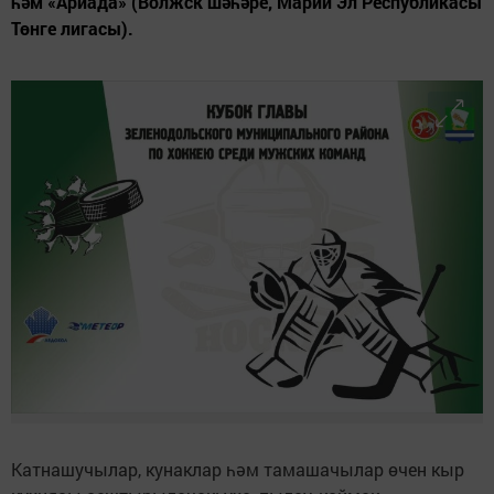
һәм «Ариада» (Волжск шәһәре, Марий Эл Республикасы
Төнге лигасы).
Катнашучылар, кунаклар һәм тамашачылар өчен кыр