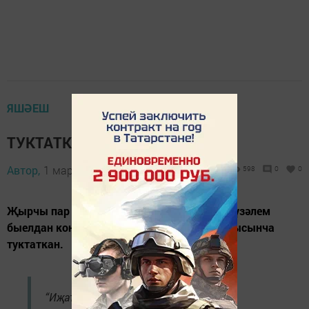
ЯШӘЕШ
ТУКТАТКАННАР
Автор,
1 март 2024 - 20:50
598
0
0
️Җырчы пар – Салават Миңнеханов белән Гүзәлем
быелдан концертларда чыгыш ясауны тулысынча
туктаткан.
“Иҗат икенче юнәлештә дәвам итәчәк.