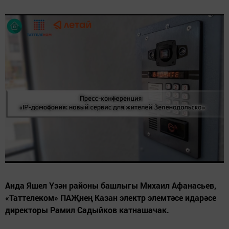
Анда Яшел Үзән районы башлыгы Михаил Афанасьев,
«Таттелеком» ПАҖнең Казан электр элемтәсе идарәсе
директоры Рамил Садыйков катнашачак.