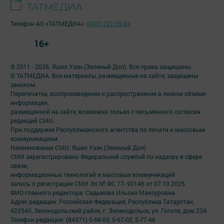
Телефон АО «ТАТМЕДИА»:
(843) 222 09 84
16+
© 2011 - 2026. Яшел Узэн (Зеленый Дол). Все права защищены.
© ТАТМЕДИА. Все материалы, размещенные на сайте, защищены
законом.
Перепечатка, воспроизведение и распространение в любом объеме
информации,
размещенной на сайте, возможна только с письменного согласия
редакций СМИ.
При поддержке Республиканского агентства по печати и массовым
коммуникациям.
Наименование СМИ: Яшел Узэн (Зеленый Дол)
СМИ зарегистрировано Федеральной службой по надзору в сфере
связи,
информационных технологий и массовых коммуникаций
запись о регистрации СМИ Эл № ФС 77- 90146 от 07.10.2025
ФИО главного редактора: Садыкова Ильсия Мансуровна
Адрес редакции: Российская Федерация, Республика Татарстан,
422540, Зеленодольский район, г. Зеленодольск, ул. Гоголя, дом 23А
Телефон редакции: (84371) 5-68-03, 5-67-02, 5-77-46