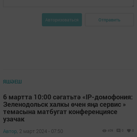
Отправить
Авторизоваться
ЯШӘЕШ
6 мартта 10:00 сәгатьтә «IP-домофония:
Зеленодольск халкы өчен яңа сервис »
темасына матбугат конференциясе
узачак
Автор,
2 март 2024 - 07:50
409
0
0