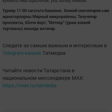
кухнясы оештырылачак: уха, пылау, коймак.
Турнир 11:00 сәгатьтә башлана. Хоккей сөючеләрне һәм
җанатарларны Мирный микрорайоны, Төзүчеләр
проспекты, 62нче йорт, "Метеор" (урам хоккей
тартмасы) янында көтәләр.
Следите за самым важным и интересным в
Telegram-канале
Татмедиа
Читайте новости Татарстана в
национальном мессенджере MАХ:
https://max.ru/tatmedia