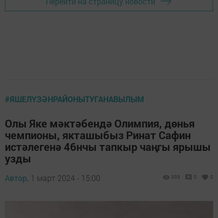
Перейти на страницу новости
#ЯШЕЛҮЗӘНРАЙОНЫТУГАНАВЫЛЫМ
Олы Яке мәктәбендә Олимпия, дөнья
чемпионы, якташыбыз Ринат Сафин
истәлегенә 46нчы тапкыр чаңгы ярышы
узды
Автор,
1 март 2024 - 15:00
333
0
0