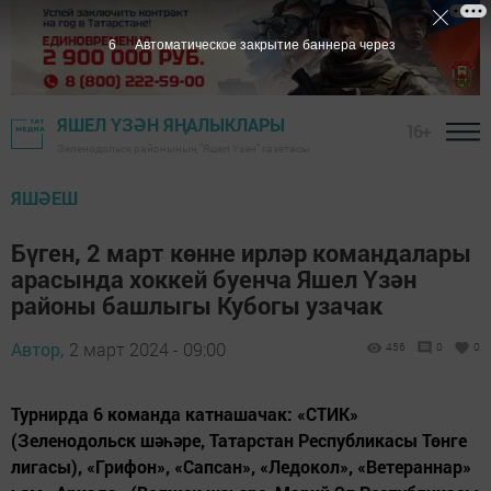
6
Автоматическое закрытие баннера через
ЯШЕЛ ҮЗӘН ЯҢАЛЫКЛАРЫ
16+
Зеленодольск районының "Яшел Үзән" газетасы
ЯШӘЕШ
Бүген, 2 март көнне ирләр командалары
арасында хоккей буенча Яшел Үзән
районы башлыгы Кубогы узачак
Автор,
2 март 2024 - 09:00
456
0
0
Турнирда 6 команда катнашачак: «СТИК»
(Зеленодольск шәһәре, Татарстан Республикасы Төнге
лигасы), «Грифон», «Сапсан», «Ледокол», «Ветераннар»