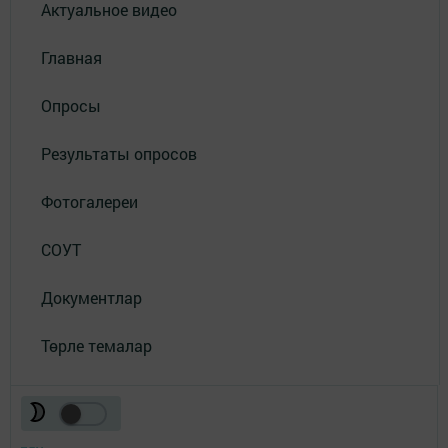
Актуальное видео
Главная
Опросы
Результаты опросов
Фотогалереи
СОУТ
Документлар
Төрле темалар