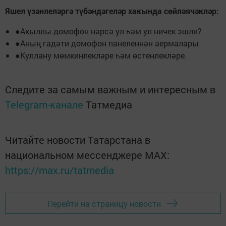
Яшел үзәнлеләргә түбәндәгеләр хакында сөйләячәкләр:
●Акыллы домофон нәрсә ул һәм ул ничек эшли?
●Аның гадәти домофон панеленнән аермалары
●Куллану мөмкинлекләре һәм өстенлекләре.
Следите за самым важным и интересным в
Telegram-канале
Татмедиа
Читайте новости Татарстана в
национальном мессенджере MАХ:
https://max.ru/tatmedia
Перейти на страницу новости