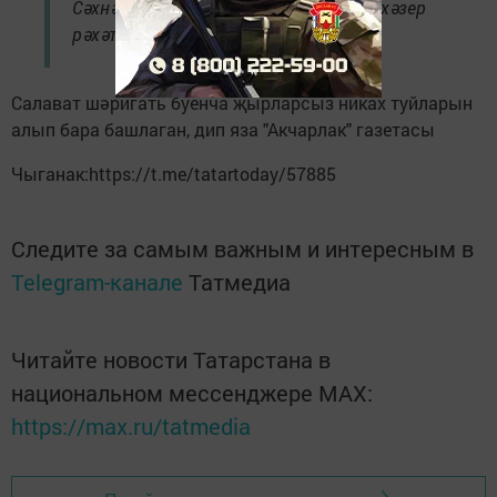
Сәхнәгә чыгып җырлау, селкенү безгә хәзер
рәхәтлек бирми”, – ди алар.
Салават шәригать буенча җырларсыз никах туйларын
алып бара башлаган, дип яза "Акчарлак" газетасы
Чыганак:https://t.me/tatartoday/57885
Следите за самым важным и интересным в
Telegram-канале
Татмедиа
Читайте новости Татарстана в
национальном мессенджере MАХ:
https://max.ru/tatmedia