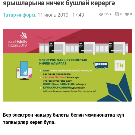
ярышларына ничек бушлай керергә
Татар-информ,
11 июнь 2019 - 17:49
1274
0
0
Бер электрон чакыру билеты белән чемпионатка күп
тапкырлар кереп була.