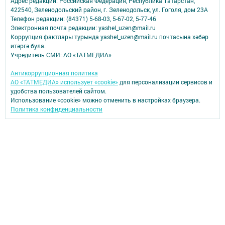
Адрес редакции: Российская Федерация, Республика Татарстан,
422540, Зеленодольский район, г. Зеленодольск, ул. Гоголя, дом 23А
Телефон редакции: (84371) 5-68-03, 5-67-02, 5-77-46
Электронная почта редакции: yashel_uzen@mail.ru
Коррупция фактлары турында yashel_uzen@mail.ru почтасына хәбәр
итәргә була.
Учредитель СМИ: АО «ТАТМЕДИА»
Антикоррупционная политика
АО «ТАТМЕДИА» использует «cookie»
для персонализации сервисов и
удобства пользователей сайтом.
Использование «cookie» можно отменить в настройках браузера.
Политика конфиденциальности