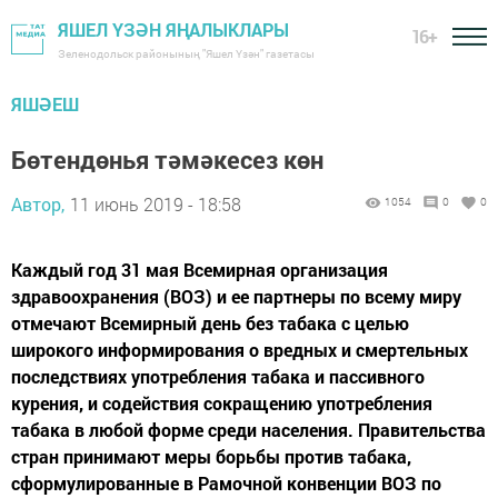
ЯШЕЛ ҮЗӘН ЯҢАЛЫКЛАРЫ
16+
Зеленодольск районының "Яшел Үзән" газетасы
ЯШӘЕШ
Бөтендөнья тәмәкесез көн
Автор,
11 июнь 2019 - 18:58
1054
0
0
Каждый год 31 мая Всемирная организация
здравоохранения (ВОЗ) и ее партнеры по всему миру
отмечают Всемирный день без табака с целью
широкого информирования о вредных и смертельных
последствиях употребления табака и пассивного
курения, и содействия сокращению употребления
табака в любой форме среди населения. Правительства
стран принимают меры борьбы против табака,
сформулированные в Рамочной конвенции ВОЗ по