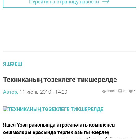
Перейти на страницу новости
ЯШӘЕШ
Техниканың төзеклеге тикшерелде
Автор,
11 июнь 2019 - 14:29
1380
0
1
Яшел Үзән районында агросәнәгать комплексы
оешмалары арасында терлек азыгы әзерләү