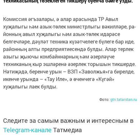
техникасының төзеклеген тикшерү буенча бәйге узды.
Комиссия әгъзалары, ә алар арасында ТР Авыл
хуҗалыгы һәм азык-төлек министрлыгы вәкилләре, ра­
йонның авыл хуҗалыгы һәм азык-төлек идарәсе
белгечләре, дәүләт техника күзәтчелеге бүлеге бар иде,
районның алты предприятиесендә булды. Алар терлек
азыгы җыючы комбайннарның һәм әзерләүче
техниканың кыр эшләренә әзерлек торышын тикшерде.
Нәтиҗәдә, беренче урын – ВЗП «Заволжья»га бирелде,
икенче урында – «Тау Иле», ә өченчегә «Күгәй»
хуҗалыгы лаек булды.
Фото:
gtn.tatarstan.ru
Следите за самым важным и интересным в
Telegram-канале
Татмедиа