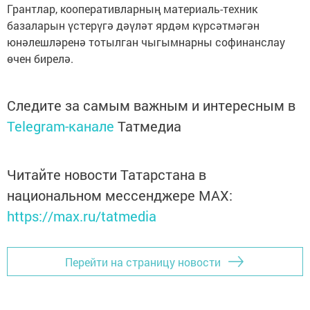
Грантлар, кооперативларның материаль-техник
базаларын үстерүгә дәүләт ярдәм күрсәтмәгән
юнәлеш­ләренә тотылган чыгымнарны софинанслау
өчен бирелә.
Следите за самым важным и интересным в
Telegram-канале
Татмедиа
Читайте новости Татарстана в
национальном мессенджере MАХ:
https://max.ru/tatmedia
Перейти на страницу новости