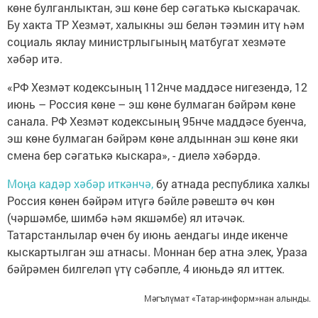
көне булганлыктан, эш көне бер сәгатькә кыскарачак.
Бу хакта ТР Хезмәт, халыкны эш белән тәэмин итү һәм
социаль яклау министрлыгының матбугат хезмәте
хәбәр итә.
«РФ Хезмәт кодексының 112нче маддәсе нигезендә, 12
июнь – Россия көне – эш көне булмаган бәйрәм көне
санала. РФ Хезмәт кодексының 95нче маддәсе буенча,
эш көне булмаган бәйрәм көне алдыннан эш көне яки
смена бер сәгатькә кыскара», - диелә хәбәрдә.
Моңа кадәр хәбәр иткәнчә,
бу атнада республика халкы
Россия көнен бәйрәм итүгә бәйле рәвештә өч көн
(чәршәмбе, шимбә һәм якшәмбе) ял итәчәк.
Татарстанлылар өчен бу июнь аендагы инде икенче
кыскартылган эш атнасы. Моннан бер атна элек, Ураза
бәйрәмен билгеләп үтү сәбәпле, 4 июньдә ял иттек.
Мәгълүмат «Татар-информ»нан алынды.