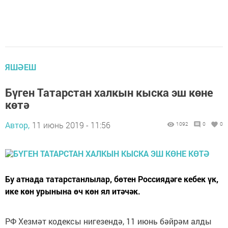
ЯШӘЕШ
Бүген Татарстан халкын кыска эш көне
көтә
Автор,
11 июнь 2019 - 11:56
1092
0
0
Бу атнада татарстанлылар, бөтен Россиядәге кебек үк,
ике көн урынына өч көн ял итәчәк.
РФ Хезмәт кодексы нигезендә, 11 июнь бәйрәм алды