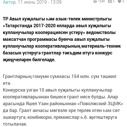
Автор,
11 июнь 2019 - 13:09
1266
0
0
ТР Авыл хуҗалыгы һәм азык-төлек министрлыгы
«Татарстанда 2017-2020 елларда авыл хуҗалыгы
кулланучылар кооперациясен үстерү» ведомстволы
максатчан программасы буенча авыл хуҗалыгы
кулланучылар кооперативларының материаль-техник
базасын үстерүгә грантлар тәкъдим итүгә конкурс
җиңүчеләрен билгеләде.
Грантларның гомуми суммасы 154 млн. сум тәшкил
итә.
Конкурска узган 10 авыл хуҗалыгы кулланучылар
кооперативларыннан бишесе грант иясе булды. Алар
арасында Яшел Үзән районыннан «Поволжский ЗЦМК»
да бар. Грант акчасы мөгезле эре терлек итен һәм сөт
эшкәртүгә, комбикорм, премикслар һ.б. җитештерүгә
тотылачак.