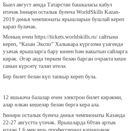
Быел август аенда Татарстан башкаласы кабул
итәчәк һөнәри осталык буенча WorldSkills Kazan-
2019 дөнья чемпионаты ярышларын бушлай кереп
карап булачак.
Моның өчен https://tickets.worldskills.ru/ сайтына
кереп, “Казан Экспо” Халыкара күргәзмә үзәгендә
узачак ярышларга бару көнен һәм вакытын сайларга
кирәк. Әгәр анда төркем белән барган очракта кеше
санын күрсәтү таләп ителә.
Бер билет белән күп тапкыр кереп була.
12 яшькәчә балалар өчен электрон билет кирәкми,
алар өлкән кешеләр белән бергә керә ала.
Һөнәри осталык буенча дөнья чемпионаты Казанда
22-27 августта үтәчәк. Ярышларда 60тан артык
илдән 1,6 мең яшь профессионал катнашачак.