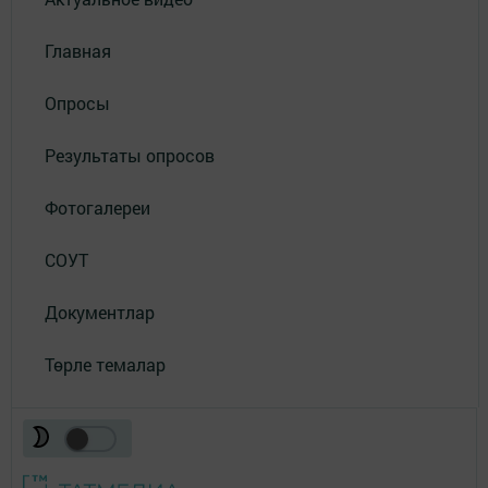
Главная
Опросы
Результаты опросов
Фотогалереи
СОУТ
Документлар
Төрле темалар