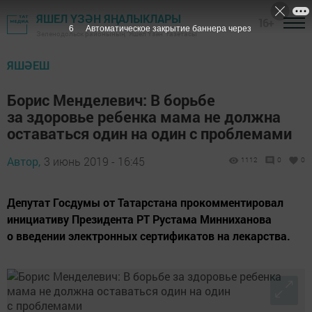
ЯШЕЛ ҮЗӘН ЯҢАЛЫКЛАРЫ
16+
5
Автоматическое закрытие баннера через
Зеленодольск районының "Яшел Үзән" газетасы
ЯШӘЕШ
Борис Менделевич: В борьбе
за здоровье ребенка мама не должна
оставаться один на один с проблемами
Автор,
3 июнь 2019 - 16:45
1112
0
0
Депутат Госдумы от Татарстана прокомментировал
инициативу Президента РТ Рустама Минниханова
о введении электронных сертификатов на лекарства.