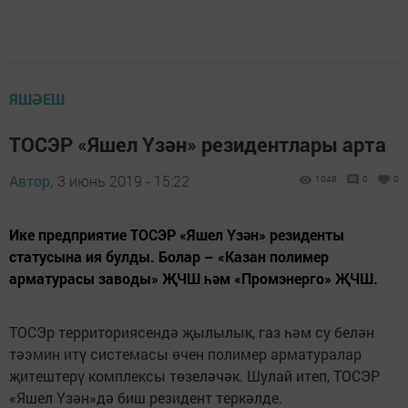
ЯШӘЕШ
ТОСЭР «Яшел Үзән» резидентлары арта
Автор,
3 июнь 2019 - 15:22
1048
0
0
Ике предприятие ТОСЭР «Яшел Үзән» резиденты
статусына ия булды. Болар – «Казан полимер
арматурасы заводы» ҖЧШ һәм «Промэнерго» ҖЧШ.
ТОСЭр территориясендә җылылык, газ һәм су белән
тәэмин итү сис­темасы өчен полимер арматуралар
җитештерү комплексы төзеләчәк. Шулай итеп, ТОСЭР
«Яшел Үзән»дә биш резидент теркәлде.