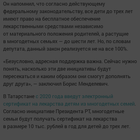
Он напомнил, что согласно действующему
федеральному законодательству, все дети до трех лет
имеют право на бесплатное обеспечение
лекарственными средствами независимо
от материального положения родителей, а растущие
в многодетных семьях — до шести лет. Но, по словам
депутата, данный закон реализуется не на все 100%.
«Безусловно, адресная поддержка важна. Сейчас нужно
понять, насколько эти две инициативы будут
пересекаться и каким образом они смогут дополнять
друг друга», — заключил Борис Менделевич.
В Татарстане
с 2020 года введут электронный
сертификат на лекарства детям из многодетных семей
.
Согласно инициативе Президента РТ, многодетные
семьи будут получать сертификат на лекарства
в размере 10 тыс. рублей в год для детей до трех лет.