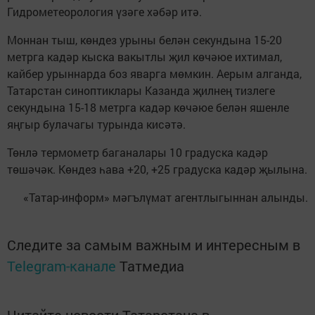
Гидрометеорология үзәге хәбәр итә.
Моннан тыш, көндез урыны белән секундына 15-20
метрга кадәр кыска вакытлы җил көчәюе ихтимал,
кайбер урыннарда боз яварга мөмкин. Аерым алганда,
Татарстан синоптиклары Казанда җилнең тизлеге
секундына 15-18 метрга кадәр көчәюе белән яшенле
яңгыр булачагы турында кисәтә.
Төнлә термометр баганалары 10 градуска кадәр
төшәчәк. Көндез һава +20, +25 градуска кадәр җылына.
«Татар-информ» мәгълүмат агентлыгыннан алынды.
Следите за самым важным и интересным в
Telegram-канале
Татмедиа