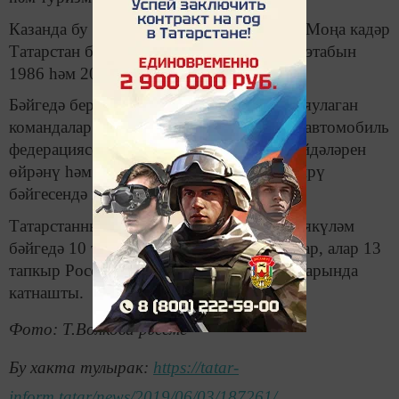
Казанда бу ярышлар өченче тапкыр уза. Моңа кадәр
Татарстан башкаласы бу бәйгенең финал этабын
1986 һәм 2006 елларда кабул иткән иде.
Бәйгедә беренче һәм икенче урыннарны яулаган
командалар Россия исеменнән Халыкара автомобиль
федерациясенең (FIA) Юл хәрәкәте кагыйдәләрен
өйрәнү һәм үтәү буенча Европа белем бирү
бәйгесендә катнашу хокукын алачак.
Татарстанның яшь инспекторлары Россиякүләм
бәйгедә 10 тапкыр җиңүче булганнары бар, алар 13
тапкыр Россия исеменнән Европа ярышларында
катнашты.
Фото: Т.Волкова рәсеме
Бу хакта тулырак:
https://tatar-
inform.tatar/news/2019/06/03/187261/