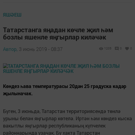
ЯШӘЕШ
Татарстанга яңадан көчле җил һәм
бозлы яшенле яңгырлар киләчәк
Автор,
3 июнь 2019 - 08:37
1205
0
0
Көндез һава температурасы 20дән 25 градуска кадәр
җылыначак.
Бүген, 3 июньдә, Татарстан территориясендә төнлә
урыны белән яңгырлар көтелә. Иртән һәм көндез кыска
вакытлы яңгырлар республиканың күпчелек
районнарында узачак. Бу хакта Татарстан