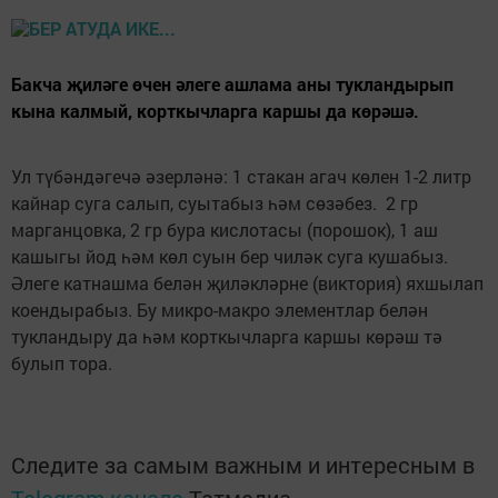
Бакча җиләге өчен әлеге ашлама аны тукландырып
кына калмый, корткычларга каршы да көрәшә.
Ул түбәндәгечә әзерләнә: 1 стакан агач көлен 1-2 литр
кайнар суга салып, суытабыз һәм сөзәбез. 2 гр
марганцовка, 2 гр бура кислотасы (порошок), 1 аш
кашыгы йод һәм көл суын бер чиләк суга кушабыз.
Әлеге катнашма белән җиләкләрне (виктория) яхшылап
коендырабыз. Бу микро-макро элементлар белән
тукландыру да һәм корткычларга каршы көрәш тә
булып тора.
Следите за самым важным и интересным в