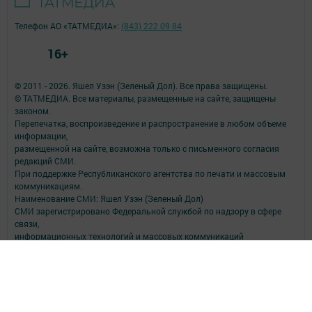
Телефон АО «ТАТМЕДИА»:
(843) 222 09 84
16+
© 2011 - 2026. Яшел Узэн (Зеленый Дол). Все права защищены.
© ТАТМЕДИА. Все материалы, размещенные на сайте, защищены
законом.
Перепечатка, воспроизведение и распространение в любом объеме
информации,
размещенной на сайте, возможна только с письменного согласия
редакций СМИ.
При поддержке Республиканского агентства по печати и массовым
коммуникациям.
Наименование СМИ: Яшел Узэн (Зеленый Дол)
СМИ зарегистрировано Федеральной службой по надзору в сфере
связи,
информационных технологий и массовых коммуникаций
запись о регистрации СМИ Эл № ФС 77- 90146 от 07.10.2025
ФИО главного редактора: Садыкова Ильсия Мансуровна
Адрес редакции: Российская Федерация, Республика Татарстан,
422540, Зеленодольский район, г. Зеленодольск, ул. Гоголя, дом 23А
Телефон редакции: (84371) 5-68-03, 5-67-02, 5-77-46
Электронная почта редакции: yashel_uzen@mail.ru