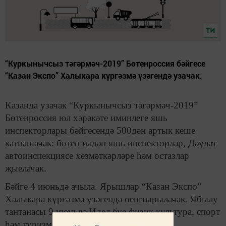
“Куркынычсыз тәгәрмәч-2019” Бөтенроссия бәйгесе
“Казан Экспо” Халыкара күргәзмә үзәгендә узачак.
Казанда узачак “Куркынычсыз тәгәрмәч-2019”
Бөтенроссия юл хәрәкәте иминлеге яшь
инспекторлары бәйгесендә 500дән артык кеше
катнашачак: бөтен илдән яшь инспекторлар, Дәүләт
автоинспекциясе хезмәткәрләре һәм остазлар
җыелачак.
Бәйге 4 июньдә ачыла. Ярышлар “Казан Экспо”
Халыкара күргәзмә үзәгендә оештырылачак. Ябылу
тантанасы 9 июньдә Идел буе физик культура, спорт
һәм туризм академиясендә булачак.