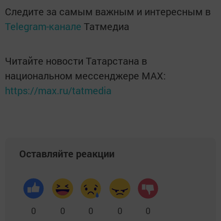
Следите за самым важным и интересным в
Telegram-канале
Татмедиа
Читайте новости Татарстана в
национальном мессенджере MАХ:
https://max.ru/tatmedia
Оставляйте реакции
0
0
0
0
0