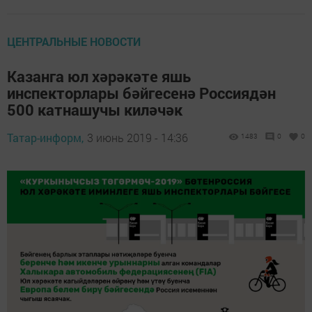
ЦЕНТРАЛЬНЫЕ НОВОСТИ
Казанга юл хәрәкәте яшь
инспекторлары бәйгесенә Россиядән
500 катнашучы киләчәк
Татар-информ,
3 июнь 2019 - 14:36
1483
0
0