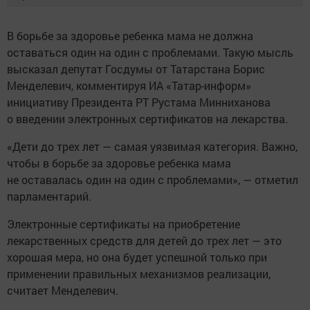
В борьбе за здоровье ребенка мама не должна
оставаться один на один с проблемами. Такую мысль
высказал депутат Госдумы от Татарстана Борис
Менделевич, комментируя ИА «Татар-информ»
инициативу Президента РТ Рустама Минниханова
о введении электронных сертификатов на лекарства.
«Дети до трех лет — самая уязвимая категория. Важно,
чтобы в борьбе за здоровье ребенка мама
не оставалась один на один с проблемами», — отметил
парламентарий.
Электронные сертификаты на приобретение
лекарственных средств для детей до трех лет — это
хорошая мера, но она будет успешной только при
применении правильных механизмов реализации,
считает Менделевич.