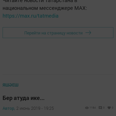
Читайте новости Татарстана в
национальном мессенджере MАХ:
https://max.ru/tatmedia
Перейти на страницу новости
ЯШӘЕШ
Бер атуда ике...
Автор,
2 июнь 2019 - 19:25
1184
0
0