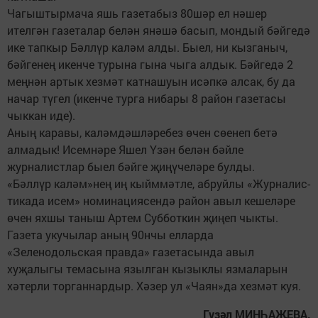
Чагыштырмача яшь газетабыз 80шәр ел нәшер
ителгән газеталар белән янәшә басып, мондый бәйгедә
ике тапкыр Бәллүр каләм алды. Быел, ни кызганыч,
бәйгенең икенче турына гына чыга алдык. Бәйгедә 2
меңнән артык хезмәт катнашуын исәпкә алсак, бу да
начар түгел (икенче турга нибары 8 район газетасы
чыккан иде).
Аның каравы, каләмдәш­ләребез өчен сөенеп бетә
алмадык! Исемнәре Яшел Үзән белән бәйле
журналистлар быел бәйге җиңүчеләре булды.
«Бәллүр каләм»нең иң кыйм­мәтле, абруйлы «Журналис­
тикада исем» номинациясендә район авыл кешеләре
өчен яхшы таныш Артем Субботкин җиңеп чыкты.
Газета укучылар аның 90нчы елларда
«Зеленодольская правда» газетасында авыл
хуҗалыгы темасына язылган кызыклы язмаларын
хәтерли торганнардыр. Хәзер ул «Чаян»да хезмәт куя.
Гүзәл МИНҺАҖЕВА.