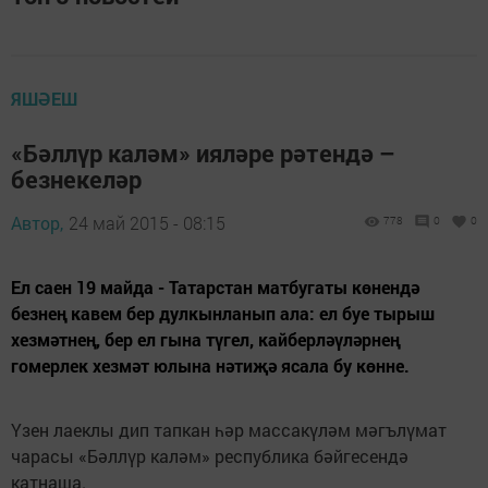
ЯШӘЕШ
«Бәллүр каләм» ияләре рәтендә –
безнекеләр
Автор,
24 май 2015 - 08:15
778
0
0
Ел саен 19 майда - Татарстан матбугаты көнендә
безнең кавем бер дулкынланып ала: ел буе тырыш
хезмәтнең, бер ел гына түгел, кайберләүләрнең
гомерлек хезмәт юлына нәтиҗә ясала бу көнне.
Үзен лаеклы дип тапкан һәр массакүләм мәгълүмат
чарасы «Бәллүр каләм» республика бәйгесендә
катнаша.