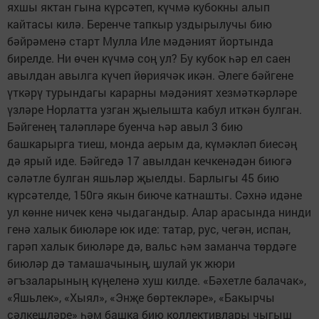
яхшы яктан гына күрсәтеп, күчмә кубокны алып
кайтасы килә. Беренче тапкыр уздырылучы бию
бәйрәменә старт Мулла Иле мәдәният йортында
бирелде. Ни өчен күчмә соң ул? Бу кубок һәр ел саен
авылдан авылга күчеп йөриячәк икән. Әлеге бәйгене
үткәрү турындагы карарны мәдәният хезмәткәрләре
үзләре Норлатта узган җыелышта кабул иткән булган.
Бәйгенең таләп­ләре буенча һәр авыл 3 бию
башкарырга тиеш, монда аерым да, күмәкләп биесәң
дә ярый иде. Бәйгедә 17 авылдан кечкенәдән биюгә
сәләтле булган яшьләр җыелды. Барлыгы 45 бию
күрсәтелде, 150гә якын биюче катнашты. Сәхнә идәне
ул көнне ничек кенә чыдагандыр. Алар арасында нинди
генә халык биюләре юк иде: татар, рус, чегән, испан,
гарәп халык биюләре дә, вальс һәм заманча төрдәге
биюләр дә тамашачының, шулай ук жюри
әгъзаларының күңеленә хуш килде. «Бәхетле балачак»,
«Яшьлек», «Хыял», «Энҗе бөртекләре», «Бакырчы
сәлкеш­ләре» һәм башка бию коллективлары чыгыш