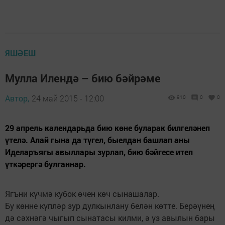
ЯШӘЕШ
Мулла Илендә – бию бәйрәме
Автор,
24 май 2015 - 12:00
910
0
0
29 апрель календарьда бию көне буларак билгеләнеп
үтелә. Алай гына да түгел, быелдан башлап аны
Иделаръягы авыллары зурлап, бию бәйгесе итеп
үткәрергә булганнар.
Ягъни күчмә кубок өчен көч сынашалар.
Бу көнне күпләр зур дулкынлану белән көтте. Берәүнең
дә сәхнәгә чыгып сынатасы килми, ә үз авылын бары