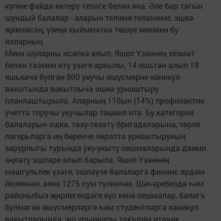
күпме файда китерү теләге белән яна. Әле бар тагын
шундый балалар - аларын телиме-теләмиме, эшкә
җикмәсәң, үзеңә кыйммәткә төшүе мөмкин бу
ялларның.
Менә шуларны исәпкә алып, Яшел Үзәннең хезмәт
белән тәэмин итү үзәге аркылы, 14 яшьтән алып 18
яшькәчә булган 800 укучы яшүсмерне каникул
вакытында вакытлыча эшкә урнаштыру
планлаштырыла. Аларның 110ын (14%) профилактик
учетта торучы укучылар тәшкил итә. Бу категория
балаларын эшкә, төзү-төзәтү бригадаларына, төрле
лагерьларга иң беренче чиратта урнаштыруның
зарурлыгы турында уку-укыту оешмаларында даими
аңлату эшләре алып барыла. Яшел Үзәннең
мәшгульлек үзәге, эшләүче балаларга финанс ярдәм
йөзеннән, аена 1275 сум түлиячәк. Шәһәребездә һәм
районыбыз җирлегендәге күп кенә оешмалар, балигъ
булмаган яшүсмерләргә һәм студентларга каникул
вакытларында, эш урыннары тәкъдим итәчәк.