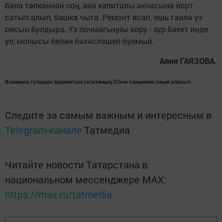
бала тапканнан соң, ана капиталы акчасына йорт
сатып алып, башка чыга. Ремонт ясап, яшь гаилә үз
оясын булдыра. Үз почмагыңны кору - зур бәхет инде
ул, монысы белән бәхәсләшеп булмый.
Алия ГАЯЗОВА.
Язманың тулырак вариантын газетаның 37нче саныннан укый аласыз.
Следите за самым важным и интересным в
Telegram-канале
Татмедиа
Читайте новости Татарстана в
национальном мессенджере MАХ:
https://max.ru/tatmedia