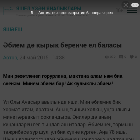
ЯШЕЛ ҮЗӘН ЯҢАЛЫКЛАРЫ
16+
4
Автоматическое закрытие баннера через
Зеленодольск районының "Яшел Үзән" газетасы
ЯШӘЕШ
Әбием дә кырык беренче ел баласы
Автор,
24 май 2015 - 14:38
970
0
0
Мин рәхәтләнеп горурлана, мактана алам һәм бик
сөенәм. Минем әбием бар! Ак яулыклы әбием!
Ул Олы Ачасыр авылында яши. Мин әбиемне бик
хөрмәт итәм, яратам. Аның тыныч холкы, уңганлыгы
мине һәрвакыт сокландыра. Әниләр дә аның
киңәшләрен гел тыңлап эш итәләр. Әбиемнең тормыш
тәҗрибәсе зур шул, ул бик күпне күргән. Аңа 78 яшь.
Шуны дәлилләгәндәй әбиемнең чәчләренә чал төшкән,