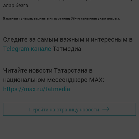
алар безгә.
Язманың тулырак вариантын газетаның 37нче саныннан укый аласыз.
Следите за самым важным и интересным в
Telegram-канале
Татмедиа
Читайте новости Татарстана в
национальном мессенджере MАХ:
https://max.ru/tatmedia
Перейти на страницу новости