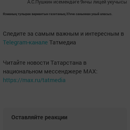
А.С.Пушкин исемендәге 9нчы лицей укучысы
Язманың тулырак вариантын газетаның 37нче саныннан укый аласыз.
Следите за самым важным и интересным в
Telegram-канале
Татмедиа
Читайте новости Татарстана в
национальном мессенджере MАХ:
https://max.ru/tatmedia
Оставляйте реакции