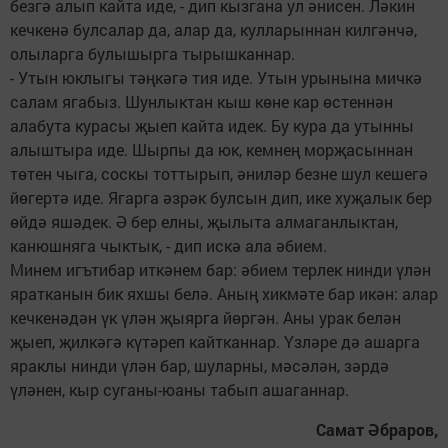
безгә алып кайта иде, - дип кызгана ул әнисен. Ләкин
кечкенә булсалар да, алар да, кулларыннан килгәнчә,
олыларга булышырга тырышканнар.
- Утын юклыгы тәңкәгә тия иде. Утын урынына мичкә
салам ягабыз. Шунлыктан кыш көне кар өстеннән
алабута курасы җыеп кайта идек. Бу кура да утынны
алыштыра иде. Шырпы да юк, кемнең морҗасыннан
төтен чыга, соскы тоттырып, әниләр безне шул кешегә
йөгертә иде. Ягарга әзрәк булсын дип, ике хуҗалык бер
өйдә яшәдек. Ә бер елны, җылыта алмаганлыктан,
канюшняга чыктык, - дип искә ала әбием.
Минем игътибар иткәнем бар: әбием терлек нинди үлән
яратканын бик яхшы белә. Аның хикмәте бар икән: алар
кечкенәдән үк үлән җыярга йөргән. Аны урак белән
җыеп, җилкәгә күтәреп кайтканнар. Үзләре дә ашарга
яраклы нинди үлән бар, шуларны, мәсәлән, зәрдә
үләнен, кыр суганы-юаны табып ашаганнар.
Самат Әбраров,