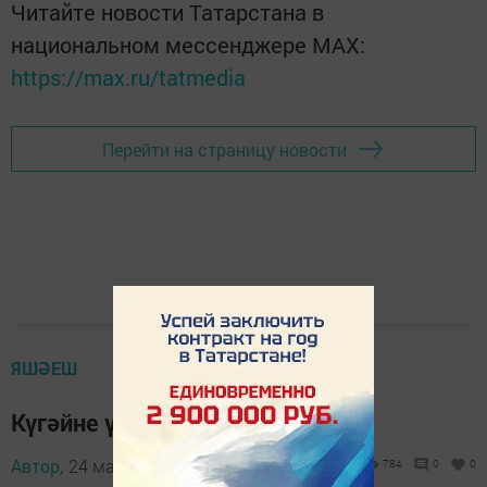
Читайте новости Татарстана в
национальном мессенджере MАХ:
https://max.ru/tatmedia
Перейти на страницу новости
ЯШӘЕШ
Күгәйне үз иткән Питрәч кызы
Автор,
24 май 2015 - 10:20
784
0
0