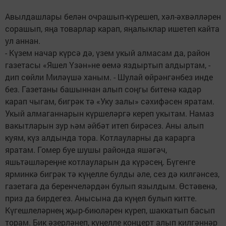
Авылдашлары белән очрашып-күрешеп, хәл-әхвәлләрен
сорашып, яңа товарлар карап, яңалыклар ишетеп кайта
ул аннан.
- Күзем начар күрсә дә, үзем укый алмасам да, район
газетасы «Яшел Үзән»не өемә яздыртып алдыртам, -
дип сөйли Миләүшә ханым. - Шулай өйрәнгәнбез инде
без. Газетаны башыннан алып соңгы битенә кадәр
карап чыгам, бигрәк тә «Уку залы» сәхифәсен яратам.
Укый алмаганнарын күршеләргә кереп укытам. Намаз
вакытларын зур һәм әйбәт итеп бирәсез. Аны алып
куям, күз алдында тора. Котлауларны да карарга
яратам. Гомер буе шушы районда яшәгәч,
яшьтәшләреңне котлауларын да күрәсең. Бүгенге
ярминкә бигрәк тә күңелле булды әле, сез дә килгәнсез,
газетага да беренчеләрдән булып язылдым. Өстәвенә,
приз да бирдегез. Анысына да күңел булып китте.
Күгешлеләрнең җыр-биюләрен күреп, шаккатып басып
торам. Бик әзерләнеп, күңелле концерт алып килгәннәр