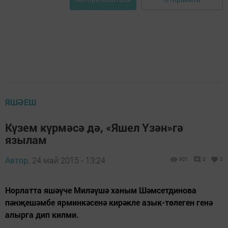
ЯШӘЕШ
Күзем күрмәсә дә, «Яшел Үзән»гә
язылам
Автор,
24 май 2015 - 13:24
901
0
0
Норлатта яшәүче Миләүшә ханым Шәмсетдинова
пәнҗешәмбе ярминкәсенә кирәкле азык-төлеген генә
алырга дип килми.