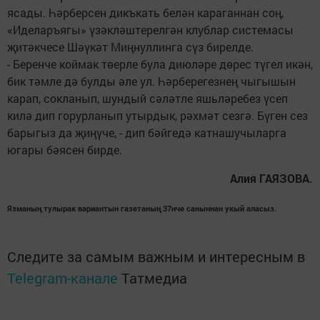
ясады. Һәрберсен дикъкать белән караганнан соң,
«Иделаръягы» үзәкләштерелгән клублар системасы
җитәкчесе Шәүкәт Миңнуллинга сүз бирелде.
- Беренче коймак төерле була диюләре дөрес түгел икән,
бик тәмле дә булды әле ул. Һәрберегезнең чыгышын
карап, сокланып, шундый сәләтле яшьләребез үсеп
килә дип горурланып утырдык, рәхмәт сезгә. Бүген сез
барыгыз да җиңүче, - дип бәйгедә катнашучыларга
югары бәясен бирде.
Алия ГАЯЗОВА.
Язманың тулырак вариантын газетаның 37нче саныннан укый аласыз.
Следите за самым важным и интересным в
Telegram-канале
Татмедиа