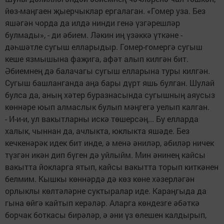
йөз-маңгаен җыерчыклар ергалаган. «Гомер уза. Без
яшәгән чорда да илдә нинди генә үзгәрешләр
булмады», - ди әбием. Ләкин иң үзәккә үткәне -
дәһшәтле сугыш елларыдыр. Гомер-гомергә сугыш
кеше язмышына фаҗига, афәт алып килгән бит.
Әбиемнең дә балачагы сугыш елларына туры килгән.
Сугыш башланганда аңа бары дүрт яшь булган. Шулай
булса да, аның хәтер буразнасында сугышның аяусыз
көннәре юып алмаслык булып мәңгегә уелып калган.
- И-и-и, ул вакытларны искә төшерсәң... Бу елларда
халык, чыннан да, ачлыкта, юклыкта яшәде. Без
кечкенәрәк идек бит инде, ә менә әниләр, әбиләр ничек
түзгән икән дип бүген дә уйлыйм. Мин әнинең кайсы
вакытта йокларга ятып, кайсы вакытта торып киткәнен
белмим. Кышкы көннәрдә дә көз көне хәзерләгән
орлыклы көлтәләрне суктыралар иде. Караңгыда да
гына өйгә кайтып керәләр. Аларга көндезге әбәткә
борчак боткасы бирәләр, ә әни үз өлешен калдырып,