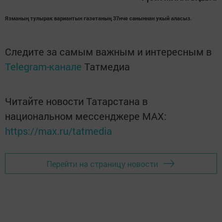
Язманың тулырак вариантын газетаның 37нче саныннан укый аласыз.
Следите за самым важным и интересным в
Telegram-канале
Татмедиа
Читайте новости Татарстана в
национальном мессенджере MАХ:
https://max.ru/tatmedia
Перейти на страницу новости