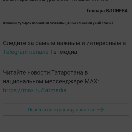
Гөлнара ВӘЛИЕВА.
Язманың тулырак вариантын газетаның 37нче саныннан укый аласыз.
Следите за самым важным и интересным в
Telegram-канале
Татмедиа
Читайте новости Татарстана в
национальном мессенджере MАХ:
https://max.ru/tatmedia
Перейти на страницу новости