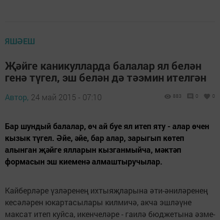
ЯШӘЕШ
Җәйге каникулларда балалар ял белән
генә түгел, эш белән дә тәэмин ителгән
Автор,
24 май 2015 - 07:10
883
0
0
Бар шундый балалар, өч ай буе ял итеп яту - алар өчен
кызык түгел. Әйе, әйе, бар алар, зарыгып көтеп
алынган җәйге ялларын кызганмыйча, мәктәп
формасын эш киеменә алмаштыручылар.
Кайберләре үзләренең ихтыяҗларына әти-әниләренең
кесәләрен юкартасылары килмичә, акча эшләүне
максат итеп куйса, икенчеләре - гаилә бюджетына әзме-