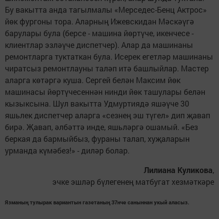
Бу вакытта анда тагылмалы «Мерседес-Бенц Актрос»
йөк фургоны тора. Аларның Ижевскидан Мәскәүгә
барулары була (берсе - машина йөртүче, икенчесе -
клиентлар эзләүче диспетчер). Алар да машинаны
ремонтларга туктаткан була. Исерек егетләр машинаны
чиратсыз ремонтлауны таләп итә башлыйлар. Мастер
аларга көтәргә куша. Сергей белән Максим йөк
машинасы йөртүчесеннән нинди йөк ташулары белән
кызыксына. Шул вакытта Удмуртиядә яшәүче 30
яшьлек диспетчер аларга «сезнең эш түгел» дип җавап
бирә. Җавап, әлбәттә инде, яшьләргә ошамый. «Без
беркая да бармыйбыз, фураны талап, хуҗаларын
урманда күмәбез!» - диләр болар.
Лилиана Куликова
,
эчке эшләр бүлегенең матбугат хезмәткәре
Язманың тулырак вариантын газетаның 37нче саныннан укый аласыз.