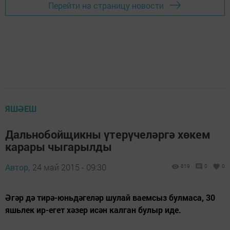
Перейти на страницу новости
ЯШӘЕШ
Дальнобойщикны үтерүчеләргә хөкем
карары чыгарылды
Автор,
24 май 2015 - 09:30
819
0
0
Әгәр дә тирә-юньдәгеләр шулай ваемсыз булмаса, 30
яшьлек ир-егет хәзер исән калган булыр иде.