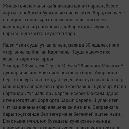
Җинаятьчеләр аны кыйнаганда шаһитларның берсе
«артык проблема булмасын өчен» китеп бара, икенчесе
полициягә шалтырата алмыйча кала, өченчесе -
кыйналучының напарнигы, хәбәр итәргә куркып,
барысын да читтән күзәтеп тора...
Яшел Үзән суды узган елның маенда 30 яшьлек ирне
үтергәнче кыйнаган Карамалы Тауда яшәүче ике
кешегә карар чыгарды.
3 майда 23 яшьлек Сергей М. Һәм 28 яшьлек Максим З.
дуслары янына Бритвино авылына бара. Алар анда
бергә төн уртасына кадәр күңел ачып утырганнан соң,
машинада заправкага барып кайт­макчы булалар. Юлда
барганда «тугызлыда» барган исерек Максим идарә
итүне югалтып, бордюрга барып бәрелә. Шулай итеп,
чит машинаның бер өлешенә зыян килә. Заправкага
барып җиткәндә бер тәгәрмәче бөтенләй эштән чыга.
Ерак кына түгел, юл буендагы кунакханә янында
шиномонтаж остаханәсен күреп, алар шунда туктала.