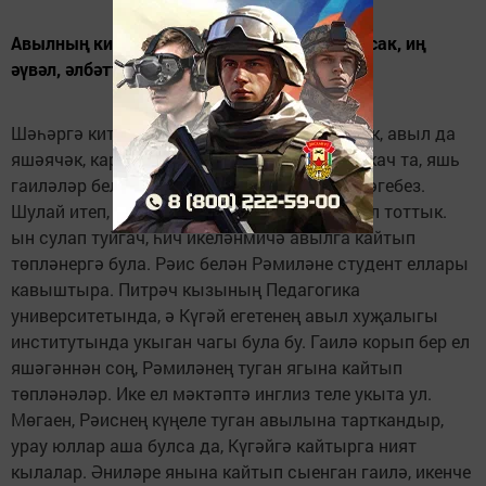
Авылның киләчәге, дип фикер йөртә башласак, иң
әүвәл, әлбәттә, яшьләр күз алдына килә.
Шәһәргә китү ягын карамыйлар икән, димәк, авыл да
яшәячәк, картаймаячак. Күгәйгә килеп чыккач та, яшь
гаиләләр белән танышып, сөйләшү иде теләгебез.
Шулай итеп, без Әбделхәевлар гаиләсенә юл тоттык.
ын сулап туйгач, һич икеләнмичә авылга кайтып
төпләнергә була. Рәис белән Рәмиләне студент еллары
кавыштыра. Питрәч кызының Педагогика
университетында, ә Күгәй егетенең авыл хуҗалыгы
институтында укыган чагы була бу. Гаилә корып бер ел
яшәгәннән соң, Рәмиләнең туган ягына кайтып
төпләнәләр. Ике ел мәктәптә инглиз теле укыта ул.
Мөгаен, Рәиснең күңеле туган авылына тарткандыр,
урау юллар аша булса да, Күгәйгә кайтырга ният
кылалар. Әниләре янына кайтып сыенган гаилә, икенче