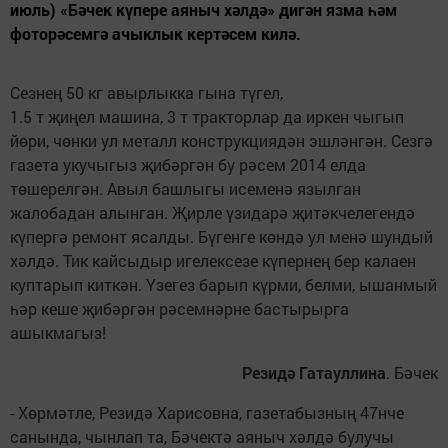
июль) «Бәчек күпере аяныч хәлдә» дигән язма һәм
фоторәсемгә ачыклык кертәсем килә.
Сезнең 50 кг авырлыкка гына түгел,
1.5 т җиңел машина, 3 т тракторлар да иркен чыгып
йөри, чөнки ул металл конструкциядән эшләнгән. Сезгә
газета укучыгыз җибәргән бу рәсем 2014 елда
төшерелгән. Авыл башлыгы исеменә язылган
жалобадан алынган. Җирле үзидарә җитәкчелегендә
күпергә ремонт ясалды. Бүгенге көндә ул менә шундый
хәлдә. Тик кайсыдыр игелексезе күпернең бер калаен
куптарып киткән. Үзегез барып күрми, белми, ышанмый
һәр кеше җибәргән рәсемнәрне бастырырга
ашыкмагыз!
Резидә Гатауллина
. Бәчек
- Хөрмәтле, Резидә Харисовна, газетабызның 47нче
санында, чынлап та, Бәчектә аяныч хәлдә булучы