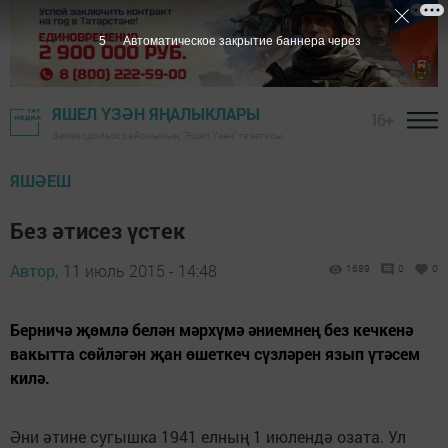
4
Автоматическое закрытие баннера через
ЯШЕЛ ҮЗӘН ЯҢАЛЫКЛАРЫ
16+
Зеленодольск районының "Яшел Үзән" газетасы
ЯШӘЕШ
Без әтисез үстек
Автор,
11 июль 2015 - 14:48
1689
0
0
Берничә җөмлә белән мәрхүмә әниемнең без кечкенә
вакытта сөйләгән җан өшеткеч сүзләрен язып үтәсем
килә.
Әни әтине сугышка 1941 елның 1 июлендә озата. Ул