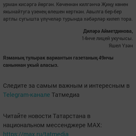
урман кисәргә йөргән. Көченнән килгәнчә Җиңү көнен
якынайтуга үзенең өлешен керткән. Авылга бер-бер
артлы сугышта үлүчеләр турында хәбәрләр килеп тора.
Диләрә Айметдинова,
14нче лицей укучысы.
Яшел Үзән
Язманың тулырак вариантын газетаның 49нчы
саныннан укый аласыз.
Следите за самым важным и интересным в
Telegram-канале
Татмедиа
Читайте новости Татарстана в
национальном мессенджере MАХ:
https://max.ru/tatmedia