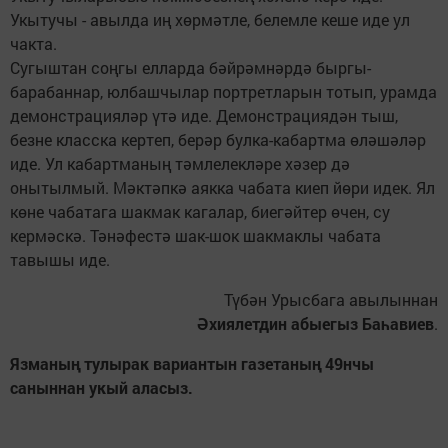
Укытучы - авылда иң хөрмәтле, белемле кеше иде ул
чакта.
Сугыштан соңгы елларда бәйрәмнәрдә быргы-
барабаннар, юлбашчылар портретларын тотып, урамда
демонстрацияләр үтә иде. Демонстрациядән тыш,
безне класс­ка кертеп, берәр булка-кабартма өләшәләр
иде. Ул кабартманың тәмлелекләре хәзер дә
онытылмый. Мәктәпкә аякка чабата киеп йөри идек. Ял
көне чабатага шакмак кагалар, биегәйтер өчен, су
кермәскә. Тәнәфестә шак-шок шакмаклы чабата
тавышы иде.
Түбән Урысбага авылыннан
Әхиялетдин абыегыз Баһавиев
.
Язманың тулырак вариантын газетаның 49нчы
саныннан укый аласыз.