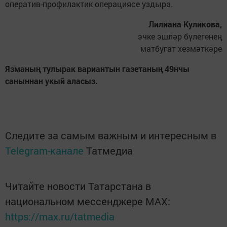
оператив-профилактик операциясе уздыра.
Лилиана Куликова,
эчке эшләр бүлегенең
матбугат хезмәткәре
Язманың тулырак вариантын газетаның 49нчы
саныннан укый аласыз.
Следите за самым важным и интересным в
Telegram-канале
Татмедиа
Читайте новости Татарстана в
национальном мессенджере MАХ:
https://max.ru/tatmedia