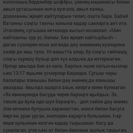
колхозның бердәнбер шофёры, үзенең машинасы белән
авыл уртасыннан юлга кузгала, авыл халкы,
дошманны җиңеп кайтуларын теләп, озата бара. Бабай
Ватанны соңгы тамчы канына кадәр сакларга ант итә.
Әтисенең, сугышка киткәндә кысып кочаклап: «Мин
кайтканчы зур үс, балам. Без җиңеп кайтырбыз!» -
дигән сүзләрен искә алганда дәү әниемнең күзләренә
хәзер дә яшь тула. Ул вакытта алар, бу соңгы сөйләшү,
соңгы күрешү булыр дип күз алдына да китермәгән.
Ирләр авылда бик аз кала. Барлык эшне хатын-кызлар
һәм 13-17 яшьлек үсмерләр башкара. Сугыш чоры
балалары язмышы белән дәү әнинең дә язмышы
аваздаш. Авылда ашарга азык, кияргә кием булмаган.
«Яз көннәрендә басуда черек бәрәңге җыйдык. Эх,
тәмле дә була иде шул бәрәңге», - дип сөйли дәү әнием.
Әле кечкенә булуына карамастан, әнисе белән басуга
йөргән, урак урган, энеләрен карарга булышкан. Һәр
кеше кулыннан килгән кадәр тырышкан: басу да
сукалаган, үгез һәм ат белән йөкләмә ашлык ташыган,