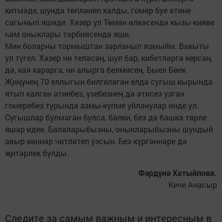
китмәде, шунда төпләнеп калды, гомер буе әтине
сагынып яшәде. Хәзер ул Төмән өлкәсендә кызы-кияве
һәм оныклары тәрбиясендә яши.
Мин боларны тормыштан зарланып язмыйм. Вакыты
ул түгел. Хәзер ни теләсәң, шул бар, кибетләргә керсәң
дә, кая карарга, ни алырга белмисең. Быел Бөек
Җиңүнең 70 еллыгын билгеләгән елда сугыш кырында
ятып калган әтиебез, үзебезнең дә әтисез узган
гомеребез турында азмы-күпме уйланулар инде ул.
Сугышлар булмаган булса, бәлки, без дә башка төрле
яшәр идек. Балаларыбызны, оныкларыбызны шундый
авыр көннәр читләтеп узсын. Без күргәннәре дә
җитәрлек булды.
Фәрдүнә Хатыйпова.
Кече Ачасыр
Следите за самым важным и интересным в