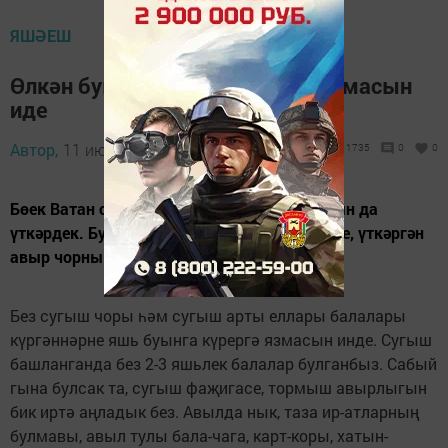
ЯШӘЕШ
Өлкән буын күргәннәр кабатланмасын
иде
Автор,
11 июль 2015 - 10:24
1735
0
0
Бөек Ватан сугышында Җиңүнең 70 еллыгын да
үткәрдек. Бу бәйрәм йөрәктәге истәлекләрне, үткәргән
авыр чорны тагын да яңартты.
Без сугыш чоры һәм сугыш арты еллары балалары
күргәннәрне яшь буынга күрергә язмасын инде. Сугыш
башланганда без 2-3 яшьлек балалар булганбыз. Сабый
гына булсак та, сугыш фаҗигасе, тормыш авырлыгын
бик иртә аңладык без. Авылда нык, таза ир-атларның
булмавы, авыл тулы бала-чага, карт-коры, хатын-