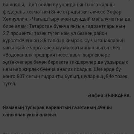
башнясы, - дип сөйли бу уңайдан янгынга каршы
федераль хезмәтнең 8нче отряды җитәкчесе Зөфәр
Хәлиуллин. - Чагыштыру өчен шундый мәгълүматны да
бирә алам: Татарстан буенча янгын гидрантларының
2,7 проценты төзек түгел һәм ул безнең район
күрсәткеченнән 3,5 тапкыр кимрәк. Су чыганакларын
язгы-җәйге чорга әзерләү максатыннан чыгып, без
«Водоканал» предприятиесе, авыл җирлекләре
җитәкчеләре белән берлектә тикшерүләр дә уздырдык
һәм һәр җирлек буенча анализ ясадык. Шәһәрдә бу
көнгә 507 янгын гидранты булып, шуларның 54е төзек
түгел.
Әлфия ЗЫЯКАЕВА.
Язманың тулырак вариантын газетаның 49нчы
саныннан укый аласыз.