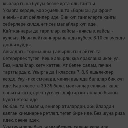
кызлар гына булуы безне иртә олыгайтты.
Укырга кердек, һәр җыелышта «Барысы да фронт
өчен!» - дип сөйлиләр иде. Бик күп гаиләләргә кайгы
хәбәрләре килде, әтисез малайлар күп иде.
Кайтканнары да гарипләр, кайсы - аяксыз, кайсы -
кулсыз. Исән кайтканнарының да күбесе 8-10 ел эчендә
дөнья куйды.
Авылдагы тормышның авырлыгын әйтеп тә
бетерерлек түгел. Кеше авырлыкка яраклаша икән ул.
Без, малайлар, көтү көттек. Ат белән салам, печән
тарттырдык. Укырга да I класска 7, 8, 9 яшьлекләр
керде. Уку - ике сменада, чөнки авылда балалар бик күп
иде. Һәр класста 30-35 бала, мәктәпләр салкын, кара
савыты ката, эреп-түгелеп, дәфтәр-китапларыбызны
буяп бетерә иде.
Өс-баш та чамалы, әниләр әтиләрдән, абыйлардан
калган киемнәрне рәтләп, тегеп бирә иде. Без шуңа риза
идек, сөенә идек.
Укытучыларыбыз һәммәбезнең хәленә керә иде.