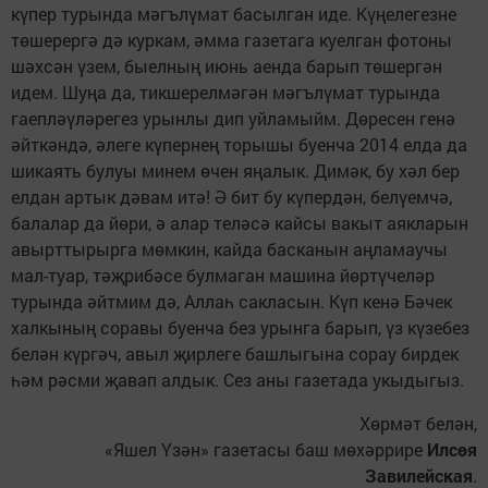
күпер турында мәгълүмат басылган иде. Күңелегезне
төшерергә дә куркам, әмма газетага куелган фотоны
шәхсән үзем, быелның июнь аенда барып төшергән
идем. Шуңа да, тикшерелмәгән мәгълүмат турында
гаепләүләрегез урынлы дип уйламыйм. Дөресен генә
әйткәндә, әлеге күпернең торышы буенча 2014 елда да
шикаять булуы минем өчен яңалык. Димәк, бу хәл бер
елдан артык дәвам итә! Ә бит бу күпердән, белүемчә,
балалар да йөри, ә алар теләсә кайсы вакыт аякларын
авырттырырга мөмкин, кайда басканын аңламаучы
мал-туар, тәҗрибәсе булмаган машина йөртүчеләр
турында әйтмим дә, Аллаһ сакласын. Күп кенә Бәчек
халкының соравы буенча без урынга барып, үз күзебез
белән күргәч, авыл җирлеге башлыгына сорау бирдек
һәм рәсми җавап алдык. Сез аны газетада укыдыгыз.
Хөрмәт белән,
«Яшел Үзән» газетасы баш мөхәррире
Илсөя
Завилейская
.