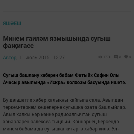
ЯШӘЕШ
Минем гаиләм язмышында сугыш
фаҗигасе
Автор,
11 июль 2015 - 13:27
1775
0
0
Сугыш башлану хәбәрен бабам Фатыйх Сафин Олы
Ачасыр авылында «Искра» колхозы басуында ишетә.
Бу дәһшәтле хәбәр халыкны кайгыга сала. Авылдан
төркем-төркем кешеләрне сугышка озата башлыйлар.
Авыл халкы һәр көнне радиоалгычтан сугыш
хәбәрләрен өзлексез тыңлый. Көннәрнең берсендә
минем бабама да сугышка китәргә хәбәр килә. Ул -