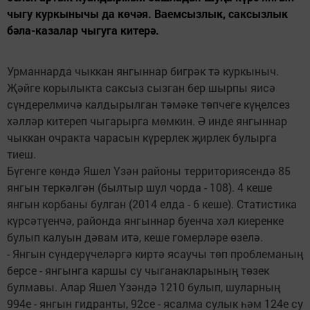
чыгу куркынычы да көчәя. Ваемсызлык, саксызлык
бәла-казалар чыгуга китерә.
Урманнарда чыккан янгыннар бигрәк тә куркыныч.
Җәйге корылыкта саксыз сызган бер шырпы яисә
сүндерелмичә калдырылган тәмәке төпчеге күңелсез
хәлләр китереп чыгарырга мөмкин. Ә инде янгыннар
чыккан очракта чарасын күрерлек җирлек булырга
тиеш.
Бүгенге көндә Яшел Үзән районы территориясендә 85
янгын теркәлгән (былтыр шул чорда - 108). 4 кеше
янгын корбаны булган (2014 елда - 6 кеше). Статистика
күрсәтүенчә, районда янгыннар буенча хәл киеренке
булып калуын дәвам итә, кеше гомерләре өзелә.
- Янгын сүндерүчеләргә киртә ясау­чы төп проблеманың
берсе - янгынга каршы су чыганак­ларының төзек
булмавы. Алар Яшел Үзәндә 1210 булып, шуларның
994е - янгын гидранты, 92се - ясалма сулык һәм 124е су