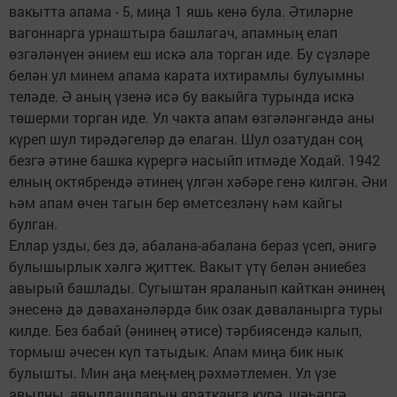
вакытта апама - 5, миңа 1 яшь кенә була. Әтиләрне
вагоннарга урнаштыра башлагач, апамның елап
өзгәләнүен әнием еш искә ала торган иде. Бу сүзләре
белән ул минем апама карата ихтирамлы булуымны
теләде. Ә аның үзенә исә бу вакыйга турында искә
төшерми торган иде. Ул чакта апам өзгәләнгәндә аны
күреп шул тирәдәгеләр дә елаган. Шул озатудан соң
безгә әтине башка күрергә насыйп итмәде Ходай. 1942
елның октябрендә әтинең үлгән хәбәре генә килгән. Әни
һәм апам өчен тагын бер өметсезләнү һәм кайгы
булган.
Еллар узды, без дә, абалана-абалана бераз үсеп, әнигә
булышырлык хәлгә җиттек. Вакыт үтү белән әниебез
авырый башлады. Сугыштан яраланып кайткан әнинең
энесенә дә дәваханәләрдә бик озак дәваланырга туры
килде. Без бабай (әнинең әтисе) тәрбиясендә калып,
тормыш әчесен күп татыдык. Апам миңа бик нык
булышты. Мин аңа мең-мең рәхмәтлемен. Ул үзе
авылны, авылдашларын яратканга күрә, шәһәргә