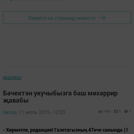
Перейти на страницу новости
ЯШӘЕШ
Бәчектән укучыбызга баш мөхәррир
җавабы
Автор,
11 июль 2015 - 12:00
1655
0
0
- Хөрмәтле, редакция! Газетагызның 47нче санында (1