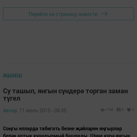
Перейти на страницу новости
ЯШӘЕШ
Су ташып, янгын сүндерә торган заман
түгел
Автор,
11 июль 2015 - 06:35
1709
0
0
Соңгы елларда табигать безне җәйләрен яңгырлар
белән артык куандырмый башлады. Шуңа күрә янгын