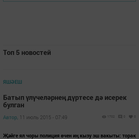
Топ 5 новостей
ЯШӘЕШ
Батып үлүчеләрнең дүртесе дә исерек
булган
Автор,
11 июль 2015 - 07:49
1702
0
0
Җәйге ял чоры полиция өчен иң кызу эш вакыты: торак