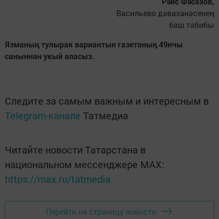
Рәис Фәсахов,
Васильево дәваханәсенең
баш табибы
Язманың тулырак вариантын газетаның 49нчы
саныннан укый аласыз.
Следите за самым важным и интересным в
Telegram-канале
Татмедиа
Читайте новости Татарстана в
национальном мессенджере MАХ:
https://max.ru/tatmedia
Перейти на страницу новости