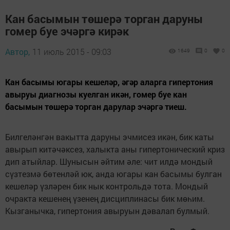
Кан басымын төшерә торган даруны
гомер буе эчәргә кирәк
Автор,
11 июль 2015 - 09:03
1649
0
0
Кан басымы югары кешеләр, әгәр аларга гипертония
авыруы диагнозы куелган икән, гомер буе кан
басымын төшерә торган дарулар эчәргә тиеш.
Билгеләнгән вакытта даруны эчмисез икән, бик каты
авырып китәчәксез, халыкта аны гипертонический криз
дип атыйлар. Шунысын әйтим әле: чит илдә мондый
сүзтезмә бөтенләй юк, анда югары кан басымы булган
кешеләр үзләрен бик нык конт­рольдә тота. Мондый
очракта кешенең үзенең дисциплинасы бик мөһим.
Кызганычка, гипертония авыруын дәвалап булмый.