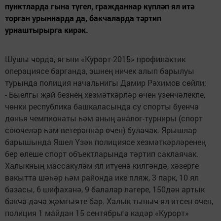
пунктларда гына түгел, гражданнар күпләп ял итә
торган урыннарда да, бакчаларда тәртип
урнаштырырга кирәк.
Шушы чорда, ягъни «Курорт-2015» профилактик
операциясе барганда, эшнең ничек алып барылуы
турында полиция начальнигы Дамир Рәхимов сөйли:
- Быелгы җәй безнең хезмәткәрләр өчен үзенчәлек­ле,
чөнки республика башкаласында су спорты буенча
дөнья чемпионаты һәм аның аналог-турниры (спорт
сөючеләр һәм ветераннар өчен) булачак. Ярышлар
барышында Яшел Үзән полициясе хезмәткәрләренең
бер өлеше спорт объектларында тәртип саклаячак.
Халыкның массакүләм ял итүенә килгәндә, хәзерге
вакытта шәһәр һәм районда ике пляж, 3 парк, 10 ял
базасы, 6 шифаханә, 9 балалар лагере, 150дән артык
бакча-дача җәмгыяте бар. Халык тыныч ял итсен өчен,
полиция 1 майдан 15 сентябрьгә кадәр «Курорт»