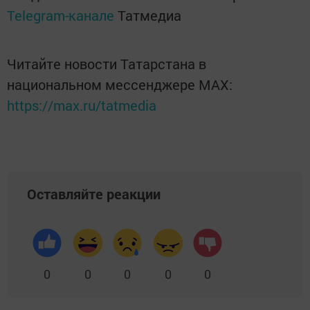
Telegram-канале
Татмедиа
Читайте новости Татарстана в
национальном мессенджере MАХ:
https://max.ru/tatmedia
Оставляйте реакции
0
0
0
0
0