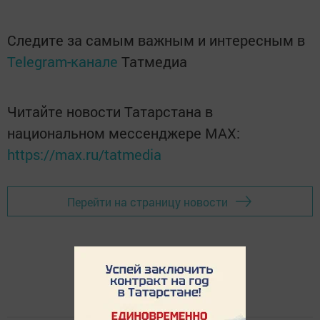
Следите за самым важным и интересным в
Telegram-канале
Татмедиа
Читайте новости Татарстана в
национальном мессенджере MАХ:
https://max.ru/tatmedia
Перейти на страницу новости