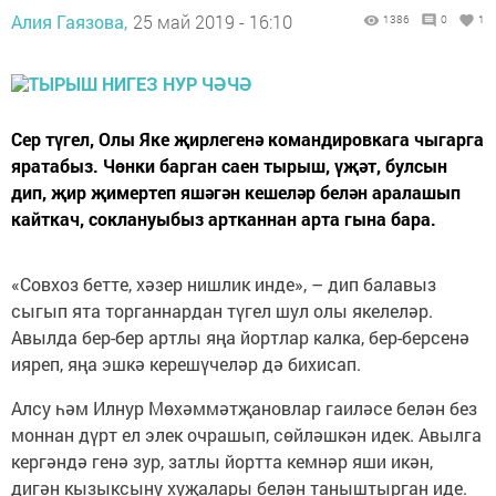
Алия Гаязова,
25 май 2019 - 16:10
1386
0
1
Сер түгел, Олы Яке җирлегенә командировкага чыгарга
яратабыз. Чөнки барган саен тырыш, үҗәт, булсын
дип, җир җимертеп яшәгән кешеләр белән аралашып
кайткач, соклануыбыз артканнан арта гына бара.
«Совхоз бетте, хәзер нишлик инде», – дип балавыз
сыгып ята торганнардан түгел шул олы якелеләр.
Авылда бер-бер артлы яңа йортлар калка, бер-берсенә
ияреп, яңа эшкә керешүчеләр дә бихисап.
Алсу һәм Илнур Мөхәммәтҗановлар гаиләсе белән без
моннан дүрт ел элек очрашып, сөйләшкән идек. Авылга
кергәндә генә зур, затлы йортта кемнәр яши икән,
дигән кызыксыну хуҗалары белән таныштырган иде.