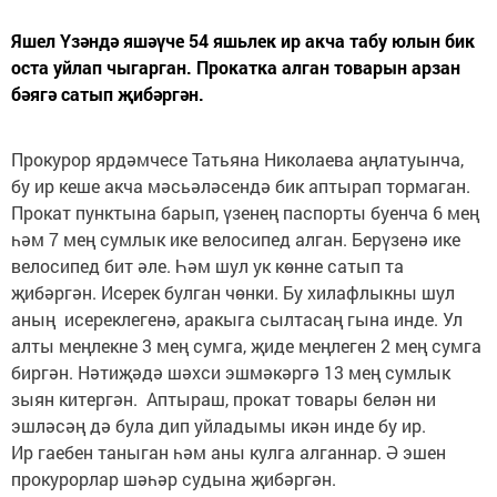
Яшел Үзәндә яшәүче 54 яшьлек ир акча табу юлын бик
оста уйлап чыгарган. Прокатка алган товарын арзан
бәягә сатып җибәргән.
Прокурор ярдәмчесе Татьяна Николаева аңлатуынча,
бу ир кеше акча мәсьәләсендә бик аптырап тормаган.
Прокат пунктына барып, үзенең паспорты буенча 6 мең
һәм 7 мең сумлык ике велосипед алган. Берүзенә ике
велосипед бит әле. Һәм шул ук көнне сатып та
җибәргән. Исерек булган чөнки. Бу хилафлыкны шул
аның исерек­легенә, аракыга сылтасаң гына инде. Ул
алты меңлекне 3 мең сумга, җиде меңлеген 2 мең сумга
биргән. Нәтиҗәдә шәхси эшмәкәргә 13 мең сумлык
зыян китергән. Аптыраш, прокат товары белән ни
эшләсәң дә була дип уйладымы икән инде бу ир.
Ир гаебен таныган һәм аны кулга алганнар. Ә эшен
прокурорлар шәһәр судына җибәргән.