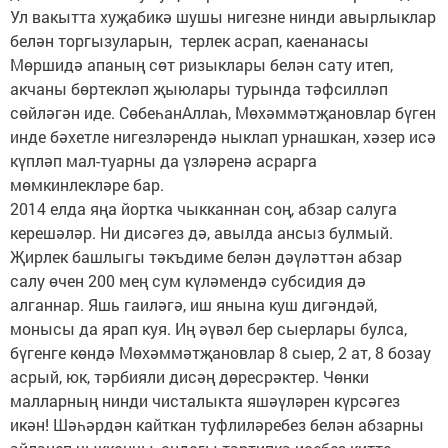
Ул вакытта хуҗабикә шушы нигезне нинди авырлыклар
белән торгызуларын, терлек асрап, каенанасы
Мөршидә апаның сөт ризыклары белән сату итеп,
акчаны бөртекләп җыюлары турында тәфсилләп
сөйләгән иде. СөбеһанАллаһ, Мөхәммәтҗановлар бүген
инде бәхетле нигезләрендә ныклап урнашкан, хәзер исә
күпләп мал-туарны да үзләренә асрарга
мөмкинлекләре бар.
2014 елда яңа йортка чыкканнан соң, абзар салуга
керешәләр. Ни дисәгез дә, авылда ансыз булмый.
Җирлек башлыгы тәкъдиме белән дәүләттән абзар
салу өчен 200 мең сум күләмендә субсидия дә
алганнар. Яшь гаиләгә, иш янына куш дигәндәй,
монысы да ярап куя. Иң әүвәл бер сыерлары булса,
бүгенге көндә Мөхәммәтҗановлар 8 сыер, 2 ат, 8 бозау
асрый, юк, тәрбияли дисәң дөресрәктер. Чөнки
малларның нинди чисталыкта яшәүләрен күрсәгез
икән! Шәһәрдән кайткан туфлиләребез белән абзарны