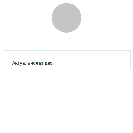
Актуальное видео
Главная
Опросы
Результаты опросов
Фотогалереи