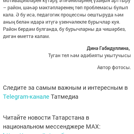
мотивацияләрен күтәрү, әти-әниләрнең үзаңын арттыру
– район, шәһәр мәктәпләренең төп проблемасы булып
кала. Ә бу исә, педагогик процессны оештыруда һәм
аның белән идарә итүгә үзенчәлекле бурычлар куя.
Район бердәм булганда, бу бурычларны да чишәрбез,
дигән өметтә калам.
Динә Габидуллина,
Туган тел һәм әдәбияты укытучысы
Автор фотосы.
Следите за самым важным и интересным в
Telegram-канале
Татмедиа
Читайте новости Татарстана в
национальном мессенджере MАХ: