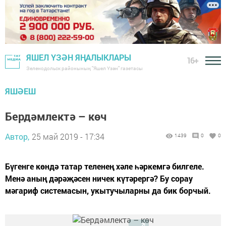
ЯШЕЛ ҮЗӘН ЯҢАЛЫКЛАРЫ
16+
Зеленодольск районының "Яшел Үзән" газетасы
ЯШӘЕШ
Бердәмлектә – көч
Автор,
25 май 2019 - 17:34
1439
0
0
Бүгенге көндә татар теленең хәле һәркемгә билгеле.
Менә аның дәрәҗәсен ничек күтәрергә? Бу сорау
мәгариф системасын, укытучыларны да бик борчый.