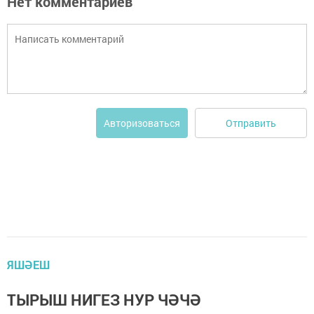
Нет комментариев
Отправить
Авторизоваться
ЯШӘЕШ
ТЫРЫШ НИГЕЗ НУР ЧӘЧӘ