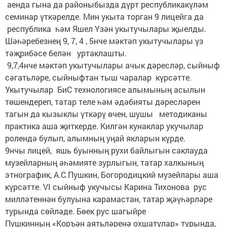
аенда гына да районыбызда дүрт республикакүләм
семинар үткәрелде. Мин укыта торган 9 лицейга да
республика һәм Яшел Үзән укытучылары җыелды.
Шәһәребезнең 9, 7, 4 , 5нче мәктәп укытучылары үз
тәҗрибәсе белән уртаклашты.
9,7,4нче мәктәп укытучылары ачык дәресләр, сыйныф
сәгатьләре, сыйныфтан тыш чаралар күрсәтте.
Укытучылар БиС технологиясе алымының асылын
төшендереп, татар теле һәм әдәбияты дәресләрен
тагын да кызыклы үткәрү өчен, шушы методиканы
практика аша җиткерде. Килгән кунаклар укучылар
ролендә булып, алымның уңай якларын күрде.
9нчы лицей, яшь буынның рухи байлыгын саклауда
музейларның әһәмияте зурлыгын, татар халкының
этнографик, А.С.Пушкин, Богородицкий музейлары аша
күрсәтте. VI сыйныф укучысы Карина Тихонова рус
милләтеннән булуына карамастан, татар җәүһәрләре
турында сөйләде. Бөек рус шагыйре
Пушкинның «Коръән аятьләренә охшатулар» турында,