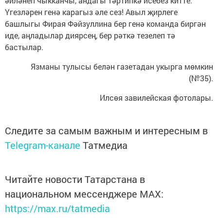
әйләнеп чыкканчы, андагы тәртипкә исебез китте.
Үгезләрен генә карагыз әле сез! Авыл җирлеге
башлыгы Фирая Фәйзуллина бер генә команда биргән
иде, аңладылар диярсең, бер рәткә тезелеп тә
бастылар.
Язманы тулысы белән газетадан укырга мөмкин
(№35).
Илсөя завилейская фотолары.
Следите за самым важным и интересным в
Telegram-канале
Татмедиа
Читайте новости Татарстана в
национальном мессенджере MАХ:
https://max.ru/tatmedia