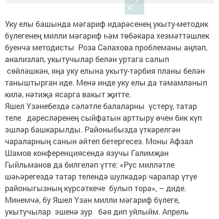
Уку елы башында мәгариф идарәсенең укыту-методик
бүлегенең милли мәгариф һәм төбәкара хезмәттәшлек
буенча методисты Роза Сәлахова проблеманы аңлап,
анализлап, укытучылар белән уртага салып
сөйләшкән, яңа уку елына укыту-тәрбия планы белән
таныштырган иде. Менә инде уку елы да тәмамланып
килә, нәтиҗә ясарга вакыт җитте.
Яшел Үзәнебездә сәләтле балаларны үстерү, татар
теле дәресләренең сыйфатын арттыру өчен бик күп
эшләр башкарылды. Районыбызда үткәрелгән
чараларның санын әйтеп бетергесез. Моны Афзал
Шамов конференциясендә язучы Галимҗан
Гыйльманов да билгеләп үтте: «Рус милләтле
шәһәрегездә татар телендә шулкадәр чаралар үтүе
районыгызның күрсәткече булып тора», – диде.
Минемчә, бу Яшел Үзән милли мәгариф бүлеге,
укытучылар эшенә зур бәя дип уйлыйм. Апрель