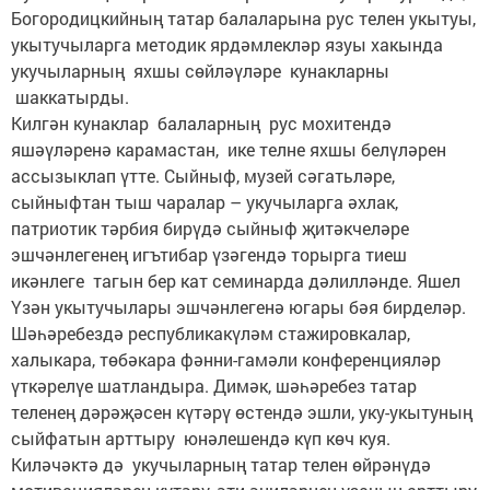
Богородицкийның татар балаларына рус телен укытуы,
укытучыларга методик ярдәмлекләр язуы хакында
укучыларның яхшы сөйләүләре кунакларны
шаккатырды.
Килгән кунаклар балаларның рус мохитендә
яшәүләренә карамастан, ике телне яхшы белүләрен
ассызык­лап үтте. Сыйныф, музей сәгатьләре,
сыйныфтан тыш чаралар – укучыларга әхлак,
патриотик тәрбия бирүдә сыйныф җитәкчеләре
эшчәнлегенең игътибар үзәгендә торырга тиеш
икәнлеге тагын бер кат семинарда дәлилләнде. Яшел
Үзән укытучылары эшчәнлегенә югары бәя бирделәр.
Шәһәребездә республикакүләм стажировкалар,
халыкара, төбәкара фәнни-гамәли конференцияләр
үткәрелүе шатландыра. Димәк, шәһәребез татар
теленең дәрәҗәсен күтәрү өстендә эшли, уку-укытуның
сыйфатын арттыру юнәлешендә күп көч куя.
Киләчәктә дә укучыларның татар телен өйрәнүдә