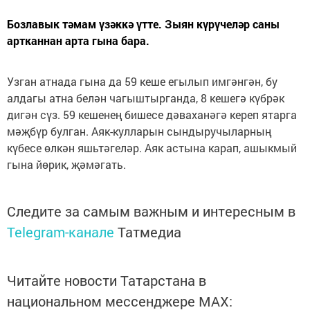
Бозлавык тәмам үзәккә үтте. Зыян күрүчеләр саны
артканнан арта гына бара.
Узган атнада гына да 59 кеше егылып имгәнгән, бу
алдагы атна белән чагыштырганда, 8 кешегә күбрәк
дигән сүз. 59 кешенең бишесе дәваханәгә кереп ятарга
мәҗбүр булган. Аяк-кулларын сындыручыларның
күбесе өлкән яшьтәгеләр. Аяк астына карап, ашыкмый
гына йөрик, җәмәгать.
Следите за самым важным и интересным в
Telegram-канале
Татмедиа
Читайте новости Татарстана в
национальном мессенджере MАХ: