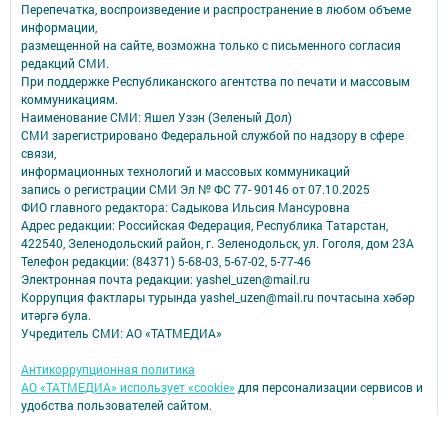
Перепечатка, воспроизведение и распространение в любом объеме
информации,
размещенной на сайте, возможна только с письменного согласия
редакций СМИ.
При поддержке Республиканского агентства по печати и массовым
коммуникациям.
Наименование СМИ: Яшел Узэн (Зеленый Дол)
СМИ зарегистрировано Федеральной службой по надзору в сфере
связи,
информационных технологий и массовых коммуникаций
запись о регистрации СМИ Эл № ФС 77- 90146 от 07.10.2025
ФИО главного редактора: Садыкова Ильсия Мансуровна
Адрес редакции: Российская Федерация, Республика Татарстан,
422540, Зеленодольский район, г. Зеленодольск, ул. Гоголя, дом 23А
Телефон редакции: (84371) 5-68-03, 5-67-02, 5-77-46
Электронная почта редакции: yashel_uzen@mail.ru
Коррупция фактлары турында yashel_uzen@mail.ru почтасына хәбәр
итәргә була.
Учредитель СМИ: АО «ТАТМЕДИА»
Антикоррупционная политика
АО «ТАТМЕДИА» использует «cookie»
для персонализации сервисов и
удобства пользователей сайтом.
Использование «cookie» можно отменить в настройках браузера.
Политика конфиденциальности