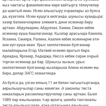
кыз чактагы фамилия­сенә кире кайтырга теләүчеләр
дә шактый икән. Исем алыштыру очраклары аз булса
да, күзәтелә. Исем кушуга килгәндә, шунысы куандыра:
хәзер бәләкәчләренә элеккеге, дини исемнәр бирү
арткан. Абдулкәрим, Абдуллах, Хә­ким, Сөмәя кебек
исемнәр куша башлаганнар. Кызлар арасында Камилә,
Ясминә, Сәмирә, Ралинә, Азалия кебек исемнәрне әти-
әни күп куша икән. Урыс милләтеннән булганнар
малайларына Егор, Матвей исемен яратып бирә.
Ариадна, Яромир, Хәдид­җә, Ниссо кебек сирәк очрый
торган исемнәр дә бар. Шунысы кызык: урыс
милләтеннән булганнар кызларына Алинә исемен еш
бирә, диләр ЗАГС хезмәтендә.
Аз булса да, узган елның 11 ае белән чагыштырганда,
аерылышучылар саны кимегән. Ә законлы төстә
никахларын рәсмиләштерүчеләр саны арткан. Быел
1089 пар язылышкан. Һәр җомга, шимбә тантаналы
төстә язылышсалар, атна уртасында язылышу