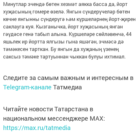
Минутлар эчендә бөтен хезмәт аякка басса да, йорт
хуҗасының гомере өзелә. Янгын сүндерүчеләр бөтен
көчне янгынны сүндерүгә һәм күршеләрнең йорт-җирен
саклауга куя. Кызганычка, йорт хуҗасының янган
гәүдәсе генә табып алына. Күршеләре сөйләвенчә, 44
яшьлек ир йортта ялгызы гына яшәгән, эчмәсә дә
тәмәкесен тарткан. Бу янгын да хуҗаның үзенең
саксыз тәмәке тартуыннан чыккан булуы ихтимал.
Следите за самым важным и интересным в
Telegram-канале
Татмедиа
Читайте новости Татарстана в
национальном мессенджере MАХ:
https://max.ru/tatmedia