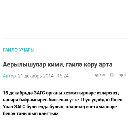
ГАИЛӘ УЧАГЫ
Аерылышулар кими, гаилә кору арта
Автор,
21 декабрь 2014 - 15:24
1188
0
0
18 декабрьдә ЗАГС органы хезмәткәрләре үзләренең
һөнәри бәйрәмнәрен билгеләп үтте. Шул уңайдан Яшел
Үзән ЗАГС бүлегендә булып, аларның эш-гамәлләре
белән танышып кайттым.