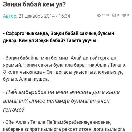
Зәңки бабай кем ул?
Автор,
21 декабрь 2014 - 16:34
2018
0
0
- Сәфәргә чыкканда, Зәңки бабай сакчың булсын
диләр. Кем ул Зәңки бабай? Газета укучы.
- Зәңки бабайны мин белмим. Алай дип әйтергә дә
ярамый. Чөнки сакчы була ала бары тик Аллаһ Тәгалә.
Ә юлга чыкканда «Юл» догасы укысагыз, юлыгыз уң
булыр, Аллаһ кушса.
- Пәйгамбәребез ни өчен әнисенә дога кыла
алмаган? Әнисе исламда булмаган өчен
генәме?
- Әйе, Аллаһ Тәгалә Пәйгамбәребезнең әнисенең
каберенә зиярат кылырга рөхсәт иткән, дога кылырга