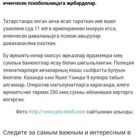
өченчесен психбольницага җибәрделәр.
Татарстанда ялган акча ясап тараткан ике яшел
үзәнлене суд 11 елга ирекләреннән мәхрүм итсә,
өченчесен дәваланырга психик авырулар
дәваханәсенә озаткан.
Бу җинаятьчеләр махсус җиһазлар ярдәмендә мең
сумлык банкнотлар ясау белән шөгыльләнгән. Полиция
хезмәткәрләре акчаларның яхшы сыйфатта булуын
билгели. Казанда һәм Яшел Үзәндә 9 купюра табып
алганнар. Оператив мәгълүматларга караганда, әлеге
җинаятьчел төркем 250 мең сумны әйләнешкә кертергә
өлгергән.
Фото
http://www.pro-intell.com
сайтыннан алынды.
Следите за самым важным и интересным в