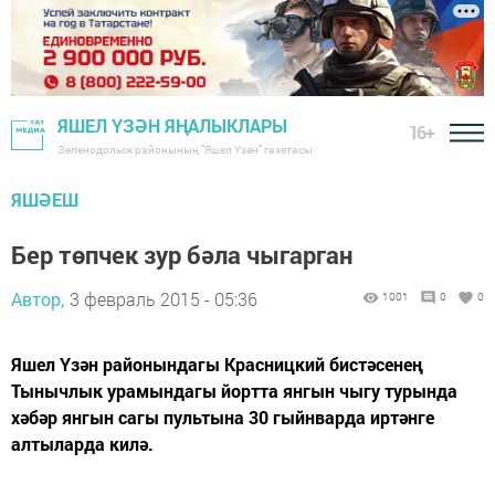
ЯШЕЛ ҮЗӘН ЯҢАЛЫКЛАРЫ
16+
Зеленодольск районының "Яшел Үзән" газетасы
ЯШӘЕШ
Бер төпчек зур бәла чыгарган
Автор,
3 февраль 2015 - 05:36
1001
0
0
Яшел Үзән районындагы Красницкий бистәсенең
Тынычлык урамындагы йортта янгын чыгу турында
хәбәр янгын сагы пультына 30 гыйнварда иртәнге
алтыларда килә.