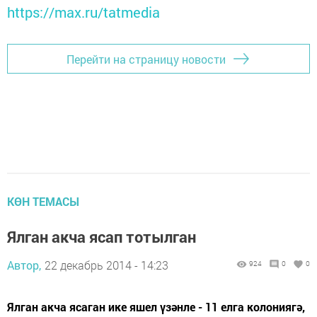
https://max.ru/tatmedia
Перейти на страницу новости
КӨН ТЕМАСЫ
Ялган акча ясап тотылган
Автор,
22 декабрь 2014 - 14:23
924
0
0
Ялган акча ясаган ике яшел үзәнле - 11 елга колониягә,