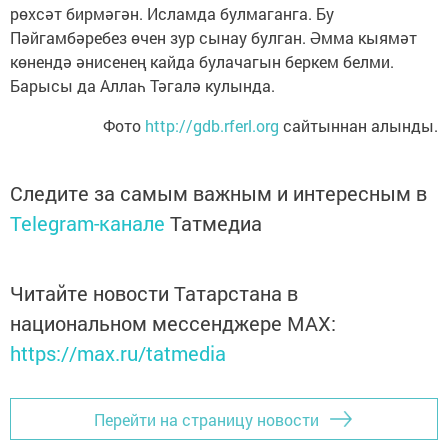
рөхсәт бирмәгән. Исламда булмаганга. Бу
Пәйгамбәребез өчен зур сынау булган. Әмма кыямәт
көнендә әнисенең кайда булачагын беркем белми.
Барысы да Аллаһ Тәгалә кулында.
Фото
http://gdb.rferl.org
сайтыннан алынды.
Следите за самым важным и интересным в
Telegram-канале
Татмедиа
Читайте новости Татарстана в
национальном мессенджере MАХ:
https://max.ru/tatmedia
Перейти на страницу новости