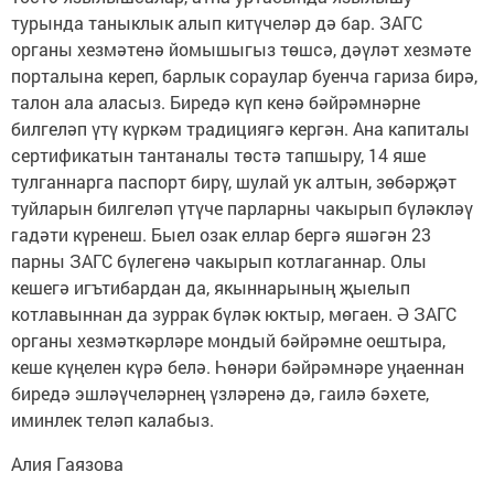
турында таныклык алып китүчеләр дә бар. ЗАГС
органы хезмәтенә йомышыгыз төшсә, дәүләт хезмәте
порталына кереп, барлык сораулар буенча гариза бирә,
талон ала аласыз. Биредә күп кенә бәйрәмнәрне
билгеләп үтү күркәм традициягә кергән. Ана капиталы
сертификатын тантаналы төстә тапшыру, 14 яше
тулганнарга паспорт бирү, шулай ук алтын, зөбәрҗәт
туйларын билгеләп үтүче парларны чакырып бүләкләү
гадәти күренеш. Быел озак еллар бергә яшәгән 23
парны ЗАГС бүлегенә чакырып котлаганнар. Олы
кешегә игътибардан да, якыннарының җыелып
котлавыннан да зуррак бүләк юктыр, мөгаен. Ә ЗАГС
органы хезмәткәрләре мондый бәйрәмне оештыра,
кеше күңелен күрә белә. Һөнәри бәйрәмнәре уңаеннан
биредә эшләүчеләрнең үзләренә дә, гаилә бәхете,
иминлек теләп калабыз.
Алия Гаязова