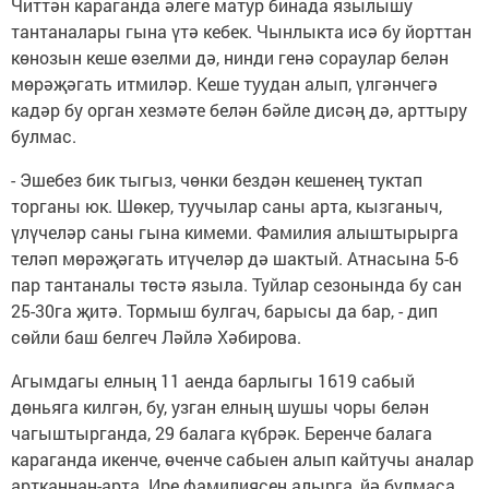
Читтән караганда әлеге матур бинада язылышу
тантаналары гына үтә кебек. Чынлыкта исә бу йорттан
көнозын кеше өзелми дә, нинди генә сораулар белән
мөрәҗәгать итмиләр. Кеше туудан алып, үлгәнчегә
кадәр бу орган хезмәте белән бәйле дисәң дә, арттыру
булмас.
- Эшебез бик тыгыз, чөнки бездән кешенең туктап
торганы юк. Шөкер, туучылар саны арта, кызганыч,
үлүчеләр саны гына кимеми. Фамилия алыштырырга
теләп мөрәҗәгать итүчеләр дә шактый. Атнасына 5-6
пар тантаналы төстә языла. Туйлар сезонында бу сан
25-30га җитә. Тормыш булгач, барысы да бар, - дип
сөйли баш белгеч Ләйлә Хәбирова.
Агымдагы елның 11 аенда барлыгы 1619 сабый
дөньяга килгән, бу, узган елның шушы чоры белән
чагыштырганда, 29 балага күбрәк. Беренче балага
караганда икенче, өченче сабыен алып кайтучы аналар
артканнан-арта. Ире фамилиясен алырга, йә булмаса