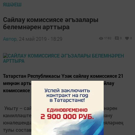
ЯШӘЕШ
Сайлау комиссиясе әгъзалары
белемнәрен арттыра
Автор,
24 май 2019 - 18:29
1182
0
0
Татарстан Республикасы Үзәк сайлау комиссиясе 21
меңнән артык участок һәм территориаль сайлау
комиссиясе хезмәткәрләрен укытты.
Укыту – сайлау закончалыгы буенча белемнәрен
камилләштерү һәм аларны практикада куллану
юнәлешендә алып барылды. Әлеге комиссияләрнең
тулы составы, Республикада 8 сентябрьдә