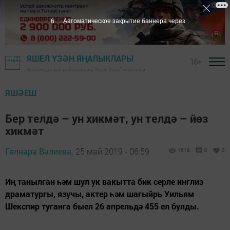
5
Автоматическое закрытие баннера через
ЯШЕЛ ҮЗӘН ЯҢАЛЫКЛАРЫ
16+
Зеленодольск районының "Яшел Үзән" газетасы
ЯШӘЕШ
Бер телдә – ун хикмәт, ун телдә – йөз
хикмәт
Гөлнара Вәлиева,
25 май 2019 - 06:59
1618
0
0
Иң танылган һәм шул ук вакытта бик серле инглиз
драматургы, язучы, актер һәм шагыйрь Уильям
Шекспир туганга быел 26 апрельдә 455 ел булды.