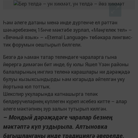
Һәм әлеге датаны менә инде дүртенче ел рәттән
шәһәребезнең 15нче мәктәбе зурлап, «Мәңгелек тел» –
«Вечный язык» – «Eternal Language» төбәкара лингвис­
тик форумын оештырып билгели.
Безгә дә һаман татар телендәге чараларга гына
йөрергә димәгән бит инде, бу юлы Яшел Үзән районы
балаларының инглиз теленә карашлары ни дәрәҗәдә
булуы кызыксындырды һәм югарыда әйтелгән уку
йортына юл тоттык.
Шекспир укуларында катнашырга теләк
белдерүчеләрнең күплеген күреп исебез китте – алар
әлеге мәктәпнең зур залын тутырып килгән.
– Мондый дәрәҗәдәге чаралар безнең
мәктәптә күп уздырыла. Алтыновка
багышланганы инде традициягә әверелде.