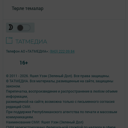
Төрле темалар
Телефон АО «ТАТМЕДИА»:
(843) 222 09 84
16+
© 2011 - 2026. Яшел Узэн (Зеленый Дол). Все права защищены.
© ТАТМЕДИА. Все материалы, размещенные на сайте, защищены
законом.
Перепечатка, воспроизведение и распространение в любом объеме
информации,
размещенной на сайте, возможна только с письменного согласия
редакций СМИ.
При поддержке Республиканского агентства по печати и массовым
коммуникациям.
Наименование СМИ: Яшел Узэн (Зеленый Дол)
СМИ зарегистрировано Федеральной службой по надзору в сфере