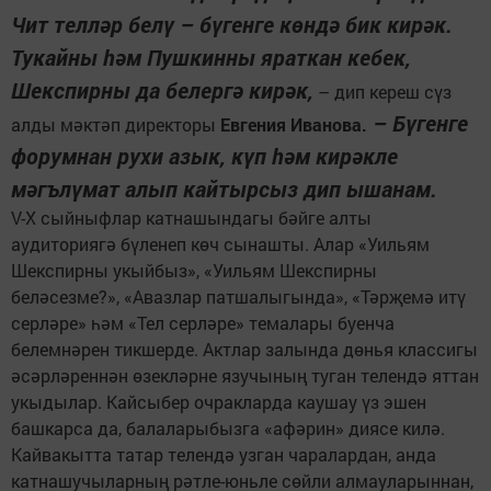
Чит телләр белү – бүгенге көндә бик кирәк.
Тукайны һәм Пушкинны яраткан кебек,
Шекспирны да белергә кирәк,
– дип кереш сүз
– Бүгенге
алды мәктәп директоры
Евгения Иванова.
форумнан рухи азык, күп һәм кирәкле
мәгълүмат алып кайтырсыз дип ышанам.
V-X сыйныфлар катнашындагы бәйге алты
аудиториягә бүленеп көч сынашты. Алар «Уильям
Шекспирны укыйбыз», «Уильям Шекспирны
беләсезме?», «Авазлар патшалыгында», «Тәрҗемә итү
серләре» һәм «Тел серләре» темалары буенча
белемнәрен тикшерде. Актлар залында дөнья классигы
әсәрләреннән өзекләрне язучының туган телендә яттан
укыдылар. Кайсыбер очракларда каушау үз эшен
башкарса да, балаларыбызга «афәрин» диясе килә.
Кайвакытта татар телендә узган чаралардан, анда
катнашучыларның рәтле-юньле сөйли алмауларыннан,