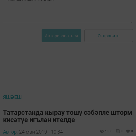
Отправить
Авторизоваться
ЯШӘЕШ
Татарстанда кырау төшү сәбәпле шторм
кисәтүе игълан ителде
Автор,
24 май 2019 - 19:34
1303
0
0