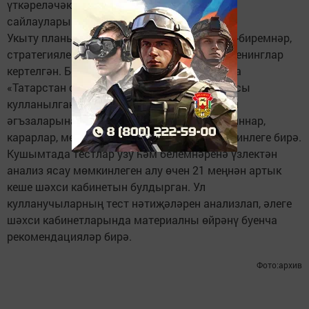
үткәреләчәк, Дәүләт Советы депутатларын
сайлауларына җәлеп ителәчәк.
Укыту планына интерактив лекцияләр, кейс-биремнәр,
стратегияле сессияләр, эшлекле уен һәм тренинглар
кертелгән. Беренче тапкыр уку процессында
«Татарстан сайлаучысы» мобиль кушымтасы
кулланылган. Ул 24/7 режимында комиссия
әгъзаларына кирәкле документларга (законннар,
карарлар, методик материаллар) керү мөмкинлеге бирә.
Кушымтада тестлар узу һәм белемнәренә үзлектән
анализ ясау мөмкинлеген алу өчен 21 меңнән артык
кеше шәхси кабинетын булдырган. Ул
кулланучыларның тест нәтиҗәләрен анализлап, әлеге
шәхси кабинетларында материалны өйрәнү буенча
рекомендацияләр бирә.
Фото:архив