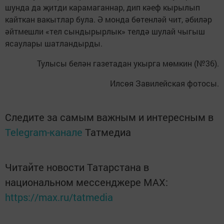
шунда да җитди карамаганнар, дип кәеф кырылып
кайт­кан вакытлар була. Ә монда бөтенләй чит, әбиләр
әйтмешли «тел сындырырлык» телдә шулай чыгыш
ясаулары шатландырды.
Тулысы белән газетадан укырга мөмкин (№36).
Илсөя Завилейская фотосы.
Следите за самым важным и интересным в
Telegram-канале
Татмедиа
Читайте новости Татарстана в
национальном мессенджере MАХ:
https://max.ru/tatmedia