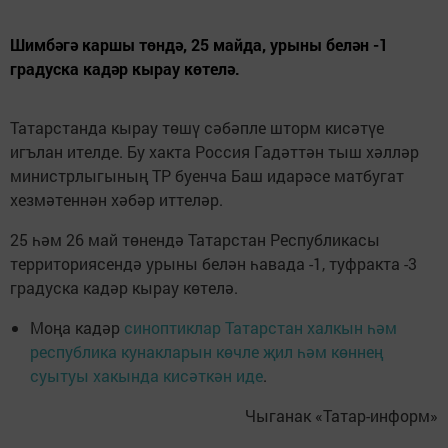
Шимбәгә каршы төндә, 25 майда, урыны белән -1
градуска кадәр кырау көтелә.
Татарстанда кырау төшү сәбәпле шторм кисәтүе
игълан ителде. Бу хакта Россия Гадәттән тыш хәлләр
министрлыгының ТР буенча Баш идарәсе матбугат
хезмәтеннән хәбәр иттеләр.
25 һәм 26 май төнендә Татарстан Республикасы
территориясендә урыны белән һавада -1, туфракта -3
градуска кадәр кырау көтелә.
Моңа кадәр
синоптиклар Татарстан халкын һәм
республика кунакларын көчле җил һәм көннең
суытуы хакында кисәткән иде
.
Чыганак «Татар-информ»