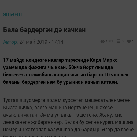
ЯШӘЕШ
Бала бәрдергән дә качкан
Автор,
24 май 2019 - 17:14
1381
0
1
17 майда көндезге икеләр тирәсендә Карл Маркс
урамында фаҗига чыккан. 50нче йорт янында
билгесез автомобиль юлдан чыгып барган 10 яшьлек
баланы бәрдергән һәм бу урыннан качып киткән.
Туктап яшүсмергә ярдәм күрсәтеп мәшәкатьләнмәгән.
Кызганычка, әлегә машина йөртүченең шәхесе
ачыкланмаган. Әмма ул вакыт эше генә. Җәяүлене
дәваханәгә җибәргәннәр. Бәлки бу хәлне күреп, машина
номерын хәтерләп калучылар да бардыр. Әгәр дә гаебе
булмаса, качып китмәс иде.