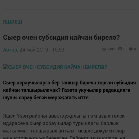
ЯШӘЕШ
Сыер өчен субсидия кайчан бирелә?
Автор,
24 май 2019 - 15:59
1382
0
0
Сыер асраучыларга бер тапкыр бирелә торган субсидия
кайчан тапшырылачак? Газета укучылар редакциягә
шушы сорау белән мөрәҗәгать итте.
Яшел Үзән районы авыл хуҗалыгы һәм азык-төлек
идарәсенә сыер асраучылар турындагы барлык
мәгълүмат тапшырылган һәм тиешле документлар
министрлыкка җибәрелгән. Районга акча килүгә, ул