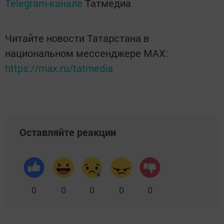
Telegram-канале
Татмедиа
Читайте новости Татарстана в
национальном мессенджере MАХ:
https://max.ru/tatmedia
Оставляйте реакции
0
0
0
0
0