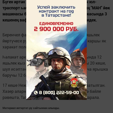
Бүген иртән Нижегород өлкәсендә коточкыч юл-
траспорт һәлакәте - "Мерседес" автобусының "МАН" йөк
машинасы белән кара-каршы бәрелешүе аркасында 3
кешенең вафат булуы хакында хәбәр иткән идек.
Беренчел фаразлар буенча, автобусның 51 яшьлек
йөртүчесе руль артында йоклап киткән һәм каршы як
хәрәкәт полосасына чыккан.
Һәлакәт аркасында вафат булучылар арасында 12
яшьлек кыз бала да бар. Автобуста барлыгы 20 кеше,
шул исәптән Санкт-Петербургка карате буенча ярышка
баручы 12 бала да булган.
17 кеше Нежегород өлкәсе хастаханәсенә озатылган.
Хәзер аларны ни дәрәҗәдә зыян күрүләренә бәйле
рәвештә, Татарстанга кайтарту мәсьәләсе карала.
Материал интертат.ру сайтыннан алынды.