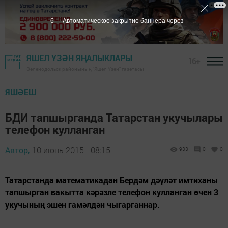
5
Автоматическое закрытие баннера через
ЯШЕЛ ҮЗӘН ЯҢАЛЫКЛАРЫ
16+
Зеленодольск районының "Яшел Үзән" газетасы
ЯШӘЕШ
БДИ тапшырганда Татарстан укучылары
телефон кулланган
Автор,
10 июнь 2015 - 08:15
933
0
0
Татарстанда математикадан Бердәм дәүләт имтиханы
тапшырган вакытта кәрәзле телефон кулланган өчен 3
укучының эшен гамәлдән чыгарганнар.