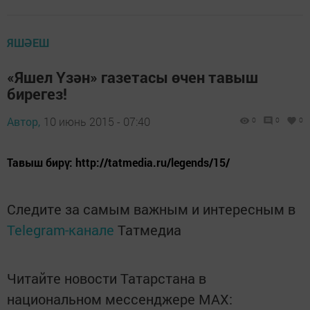
ЯШӘЕШ
«Яшел Үзән» газетасы өчен тавыш
бирегез!
Автор,
10 июнь 2015 - 07:40
0
0
0
Тавыш бирү: http://tatmedia.ru/legends/15/
Следите за самым важным и интересным в
Telegram-канале
Татмедиа
Читайте новости Татарстана в
национальном мессенджере MАХ: