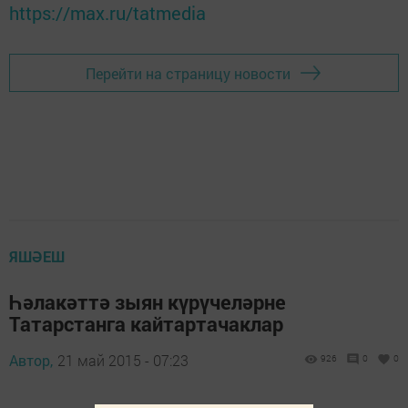
https://max.ru/tatmedia
Перейти на страницу новости
ЯШӘЕШ
Һәлакәттә зыян күрүчеләрне
Татарстанга кайтартачаклар
Автор,
21 май 2015 - 07:23
926
0
0