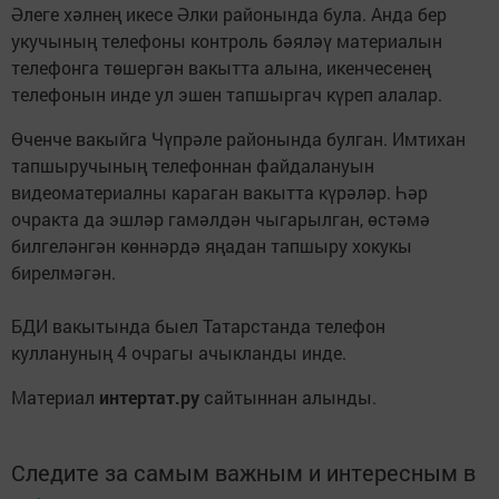
Әлеге хәлнең икесе Әлки районында була. Анда бер
укучының телефоны контроль бәяләү материалын
телефонга төшергән вакытта алына, икенчесенең
телефонын инде ул эшен тапшыргач күреп алалар.
Өченче вакыйга Чүпрәле районында булган. Имтихан
тапшыручының телефоннан файдалануын
видеоматериалны караган вакытта күрәләр. Һәр
очракта да эшләр гамәлдән чыгарылган, өстәмә
билгеләнгән көннәрдә яңадан тапшыру хокукы
бирелмәгән.
БДИ вакытында быел Татарстанда телефон
куллануның 4 очрагы ачыкланды инде.
Материал
интертат.ру
сайтыннан алынды.
Следите за самым важным и интересным в