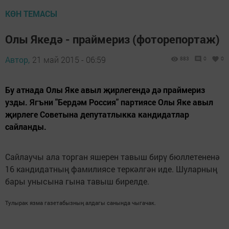
КӨН ТЕМАСЫ
Олы Якедә - праймериз (фоторепортаж)
Автор,
21 май 2015 - 06:59
883
0
0
Бу атнада Олы Яке авыл җирлегендә дә праймериз
узды. Ягъни "Бердәм Россия" партиясе Олы Яке авыл
җирлеге Советына депутатлыкка кандидатлар
сайланды.
Сайлаучы ала торган яшерен тавыш бирү бюллетененә
16 кандидатның фамилиясе теркәлгән иде. Шуларның
бары унысына гына тавыш бирелде.
Тулырак язма газетабызның алдагы санында чыгачак.