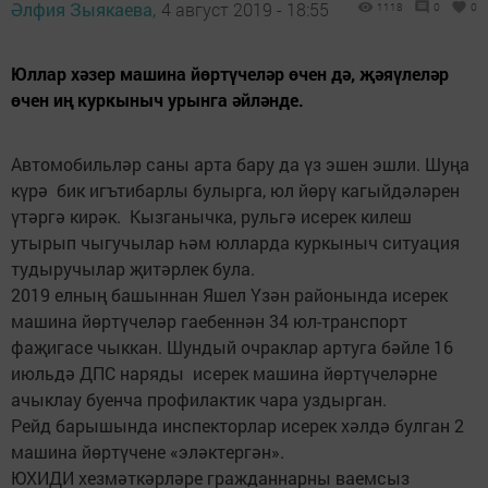
Әлфия Зыякаева,
4 август 2019 - 18:55
1118
0
0
Юллар хәзер машина йөртүчеләр өчен дә, җәяүлеләр
өчен иң куркыныч урынга әйләнде.
Автомобильләр саны арта бару да үз эшен эшли. Шуңа
күрә бик игътибарлы булырга, юл йөрү кагый­дәләрен
үтәргә кирәк. Кызганычка, рульгә исерек килеш
утырып чыгучылар һәм юлларда куркыныч ситуация
тудыручылар җитәрлек була.
2019 елның башыннан Яшел Үзән районында исерек
машина йөртүчеләр гаебеннән 34 юл-транспорт
фаҗигасе чыккан. Шундый очраклар артуга бәйле 16
июльдә ДПС наряды исерек машина йөртүчеләрне
ачыклау буенча профилактик чара уздырган.
Рейд барышында инспекторлар исерек хәлдә булган 2
машина йөртүчене «эләктергән».
ЮХИДИ хезмәткәрләре гражданнарны ваемсыз