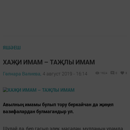
ЯШӘЕШ
ХАҖИ ИМАМ – ТАҖЛЫ ИМАМ
Гөлнара Вәлиева,
4 август 2019 - 16:14
1624
0
3
Авылның имамы булып тору беркайчан да җиңел
вазифалардан булмагандыр ул.
Шулай да, бер гасыр элек, мәсәлән, мулланың урамда