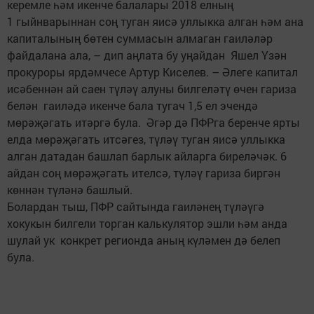
керемле һәм икенче балалары 2018 елның
1 гыйнварыннан соң туган яисә уллыкка алган һәм ана
капиталының бөтен суммасын алмаган гаиләләр
файдалана ала, – дип аңлата бу уңайдан Яшел Үзән
прокуроры ярдәмчесе Артур Киселев. – Әлеге капитал
исәбеннән ай саен түләү алуны билгеләтү өчен гариза
белән гаиләдә икенче бала тугач 1,5 ел эчендә
мөрәҗәгать итәргә була. Әгәр дә ПФРга беренче ярты
елда мөрәҗәгать итсәгез, түләү туган яисә уллыкка
алган датадан башлап барлык айларга биреләчәк. 6
айдан соң мөрәҗәгать ителсә, түләү гариза биргән
көннән түләнә башлый.
Болардан тыш, ПФР сайтында гаиләнең түләүгә
хокукын билгели торган калькулятор эшли һәм анда
шулай ук конкрет регионда аның күләмен дә белеп
була.