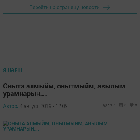
Перейти на страницу новости
ЯШӘЕШ
Оныта алмыйм, онытмыйм, авылым
урамнарын….
Автор,
4 август 2019 - 12:09
1354
0
0