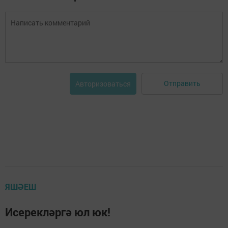
Отправить
Авторизоваться
ЯШӘЕШ
Исерекләргә юл юк!