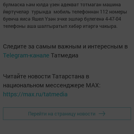
булмаска һәм юлда үзен адекват тотмаган машина
йөртүчеләр турында мобиль телефоннан 112 номеры
буенча яисә Яшел Үзән эчке эшләр бүлегенә 4-47-04
телефоны аша шалтыратып хәбәр итәргә чакыра.
Следите за самым важным и интересным в
Telegram-канале
Татмедиа
Читайте новости Татарстана в
национальном мессенджере MАХ:
https://max.ru/tatmedia
Перейти на страницу новости