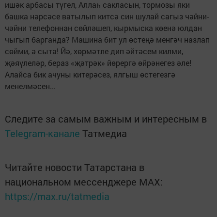
ишәк арбасы түгел, Аллаһ сакласын, тормозы яки
башка нәрсәсе ватылып китсә син шулай сагыз чәйни-
чәйни телефоннан сөйләшеп, кырмыска көенә юлдан
чыгып барганда? Машина бит ул өстеңә менгәч назлап
сөйми, ә сыта! Йә, хөрмәтле дип әйтәсем килми,
җәяүлеләр, бераз «җәтрәк» йөрер­гә өйрәнегез әле!
Алайса бик ачуны китерәсез, ялгыш өстегезгә
менелмәсен...
Следите за самым важным и интересным в
Telegram-канале
Татмедиа
Читайте новости Татарстана в
национальном мессенджере MАХ:
https://max.ru/tatmedia