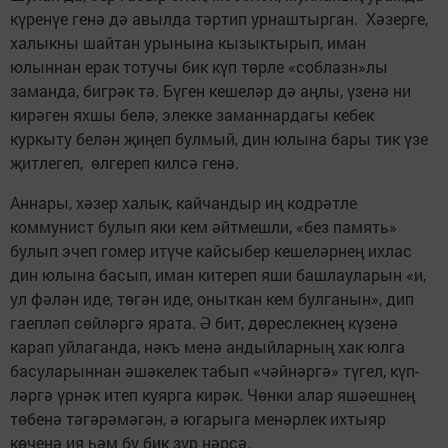
күренүе генә дә авылда тәртип урнаштырган. Хәзерге,
халыкны шайтан урынына кызыктырып, иман
юлыннан ерак тотучы бик күп төрле «соблазн»лы
заманда, бигрәк тә. Бүген кешеләр дә аңлы, үзенә ни
кирәген яхшы белә, элекке заманнардагы кебек
куркыту белән җиңеп булмый, дин юлына бары тик үзе
җитлегеп, өлгереп килсә генә.
Аннары, хәзер халык, кайчандыр иң кодрәтле
коммунист булып яки кем әйтмешли, «без память»
булып эчеп гомер итүче кайсыбер кешеләрнең ихлас
дин юлына басып, иман китереп яши башлауларын «и,
ул фәлән иде, төгән иде, оныткан кем булганын», дип
гаеп­ләп сөйләргә ярата. Ә бит, дөреслекнең күзенә
карап уйлаганда, нәкъ менә андыйларның хак юлга
басуларыннан әшәкелек табып «чәйнәргә» түгел, күп­
ләргә үрнәк итеп куярга кирәк. Чөнки алар яшәешнең
төбенә тәгәрәмәгән, ә югарыга менәрлек ихтыяр
көченә ия һәм бу бик зур нәрсә.