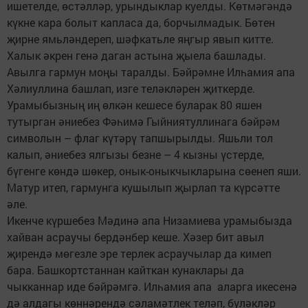
ишетелде, өстәлләр, урындыклар куелды. Көтмәгәндә
күкне кара болыт капласа да, борчылмадык. Бөтен
җирне ямьләндереп, шәфкатьле яңгыр явып китте.
Халык әкрен генә даган астына җыела башлады.
Авылга гармун моңы таралды. Бәйрәмне Илһамия апа
Хәлиуллина башлап, изге теләкләрен җиткерде.
Урамыбызның иң өлкән кешесе буларак 80 яшен
тутырган әниебез Фәһимә Гыйниятуллинага бәйрәм
символын – флаг күтәрү тапшырылды. Яшьли тол
калып, әниебез ялгызы безне – 4 кызны үстерде,
бүгенге көндә шөкер, онык-оныкчыкларына сөенеп яши.
Матур итеп, гармунга кушылып җырлап та күрсәтте
әле.
Икенче күршебез Мәдинә апа Низамиева урамыбызда
хайван асраучы бердәнбер кеше. Хәзер бит авыл
җирендә мөгезле эре терлек асраучылар да кимеп
бара. Башкортстаннан кайткан кунаклары да
чыкканнар иде бәйрәмгә. Илһамия апа аларга икесенә
дә алдагы көннәрендә сәламәтлек теләп, бүләкләр