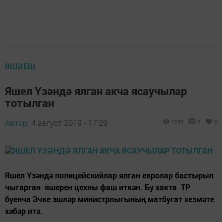
ЯШӘЕШ
Яшел Үзәндә ялган акча ясаучылар
тотылган
Автор,
4 август 2019 - 17:29
1235
0
0
Яшел Үзәндә полицейскийлар ялган евролар бастырып
чыгарган яшерен цехны фаш иткән. Бу хакта ТР
буенча Эчке эшләр министрлыгының матбугат хезмәте
хәбәр итә.