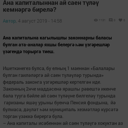
Ана капиталыннан ай саен түләү
кемнәргә бирелә?
Автор,
4 август 2019 - 14:58
1131
0
0
Ана капиталына кагылышлы законнарны баласы
булган ата-аналар яхшы белергә һәм үзгәрешләр
үзәгендә торырга тиеш.
Ишеткәнегез булса, бу елның 1 маеннан «Балалары
булган гаиләләргә ай саен түләүләр турында»
федераль законга үзгәреш­ләр кертелгән иде.
Законның 2нче маддәсенә ярашлы рәвештә икенче
бала тууга бәйле ай саен түләүне билгеләү турында
гаризаны яшәү урыны буенча Пенсия фондына, йә
булмаса, дәүләт һәм муниципаль хезмәтләр күрсәтә
торган үзәккә бирергә була.
– Ана капиталы исәбеннән ай саен түләүгә хокуктан аз