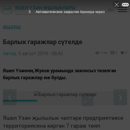
ЯШЕЛ ҮЗӘН ЯҢАЛЫКЛАРЫ
16+
4
Автоматическое закрытие баннера через
Зеленодольск районының "Яшел Үзән" газетасы
ЯШӘЕШ
Барлык гаражлар сүтелде
Автор,
5 август 2019 - 08:43
1144
0
0
Яшел Үзәннең Жуков урамында законсыз төзелгән
барлык гаражлар юк булды.
❮
❯
Яшел Үзән җылылык челтәре предприятиесе
территориясенә кергән 7 гараж төяп