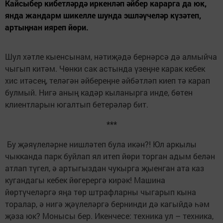
Кайсыбер кибетләрдә иркенләп әйбер карарга да юк,
янда жандарм шикелле шунда эшләүчеләр күзәтеп,
артыңнан ияреп йөри.
Шул хәтле кыенсынам, нәтиҗәдә бернәрсә дә алмыйча
чыгып китәм. Чөнки сак астында үзеңне карак кебек
хис итәсең, теләгән әйбереңне әйбәтләп киеп тә карап
булмый. Нигә аның кадәр кыланырга инде, бөтен
клиентларын югалтып бетерәләр бит.
***
Бу җәяүлеләрне нишләтеп була икән?! Юл аркылы
чыкканда парк буйлап ял итеп йөри торган адым белән
атлап түгел, ә артыгыздан чукырга җыенган ата каз
кугандагы кебек йөгерергә кирәк! Машина
йөртүчеләргә яңа төр штрафларны чыгарып кына
торалар, ә нигә җәүлеләргә бернинди дә кагыйдә һәм
җәза юк? Монысы бер. Икенчесе: техника ул – техника,