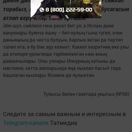
торабыз, әмма иман йортыбызның бусагасын
атлап керүчеләр саны артмый.
Әйе шул, сөйлисе генә рәхәт бит ул, ә Ислам дине
кануннары буенча яшәү – бит-кулың гына түгел, эчке
дөньяңның да чиста булуын, барлык яктан да тәртип
таләп итә, ә бу бик зур хезмәт. Камил хәзрәтнең ике улы
да әтиләре үрнәгендә тәрбияләнгән һәм аның
дәвамчылары. Олы уллары Илнурның хатыны да
мөслимә, хәтта аякларында яңа ныклап басып тора
башлаган кызлары Ясминә дә яулыктан.
Тулысы белән газетада укыгыз (№56)
Следите за самым важным и интересным в
Telegram-канале
Татмедиа