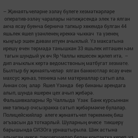
– Җинаятьчеләрне эзләү бүлеге хезмәткәрләре
оператив-эзләү чаралары нәтиҗәсендә элек тә ялган
акча ясау буенча берничә тапкыр хөкемдә булган 44
яшьлек яшел үзәнленең иреккә чыккач та үзенең
кыңгыр эшен дәвам итүен ачык­лый. Үз максатына
ирешү өчен төрмәдә танышкан 33 яшьлек иптәшен һәм
тагын шундый ук өч Яр Чаллы кешесен җәлеп итә, –
дип ачыклык кертә ведомствоның матбугат хезмәте.
Былтыр бу җинаятьчеләр ялган банкнотлар ясау өчен
махсус җиһаз, техника һәм материаллар сатып ала.
Аннан соң алар Яшел Үзәндә бер бинаны арендага
алып, шунда яшерен цех ачып җибәрә.
Фальшивкаларны Яр Чаллыда Үзәк Банк курсыннан
ике тапкыр очсызракка сатып җибәрмәкче булалар.
Полицейскийлар әлеге җинаятьчел төркемнең биш
әгъзасын да тоткарлый. Шуларның өчесе тикшерү
барышында СИЗОга урнаштырыла. Шик астына
алынган икесе тикшерүчеләр белән контактка кереп, үз