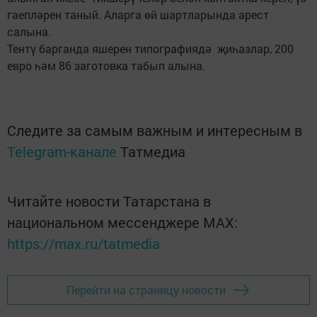
гаепләрен таный. Аларга өй шартларында арест
салына.
Тентү барганда яшерен типография­дә җиһазлар, 200
евро һәм 86 заготовка табып алына.
Следите за самым важным и интересным в
Telegram-канале
Татмедиа
Читайте новости Татарстана в
национальном мессенджере MАХ:
https://max.ru/tatmedia
Перейти на страницу новости