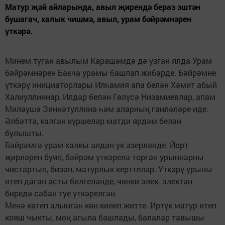
Матур җәй айларында, авыл җирендә бераз эштән
бушагач, халык чишмә, авыл, урам бәйрәмнәрен
үткәрә.
Минем туган авылым Карашәмдә дә узган ялда Урам
бәйрәмнәрен Бакча урамы башлап жибәрде. Бәйрәмне
үткәрү инициаторлары Илһамия апа белән Хәмит абый
Хәлиуллиннар, Илдар белән Гөлүсә Низамиевлар, апам
Миләүшә Зиннәтуллина һәм аларның гаиләләре иде.
Әлбәттә, калган күршеләр матди ярдәм белән
булышты.
Бәйрәмгә урам халкы алдан ук әзерләнде. Йорт
җирләрен буяп, бәйрәм үткәрелә торган урыннарны
чистартып, бизәп, матурлык керттеләр. Үткәрү урыны
итеп даган асты билгеләнде, чөнки элек- электән
биредә сабан туе үткәрелгән.
Менә көтеп алынган көн килеп житте. Иртүк матур итеп
кояш чыкты, моң агыла башлады, балалар тавышы