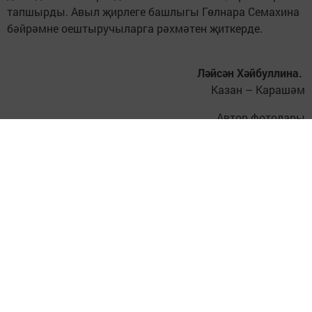
тапшырды. Авыл җирлеге башлыгы Гөлнара Семахина
бәйрәмне оештыручыларга рәхмәтен җиткерде.
Ләйсән Хәйбуллина.
Казан – Карашәм
Автор фотолары
Язманың дәвамын газетадан укырга мөмкин (№56)
Следите за самым важным и интересным в
Telegram-канале
Татмедиа
Читайте новости Татарстана в
национальном мессенджере MАХ:
https://max.ru/tatmedia