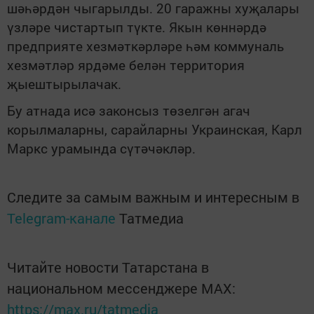
шәһәрдән чыгарылды. 20 гаражны хуҗалары
үзләре чистартып түкте. Якын көннәрдә
предприяте хезмәткәрләре һәм коммуналь
хезмәтләр ярдәме белән территория
җыештырылачак.
Бу атнада исә законсыз төзелгән агач
корылмаларны, сарайларны Украинская, Карл
Маркс урамында сүтәчәкләр.
Следите за самым важным и интересным в
Telegram-канале
Татмедиа
Читайте новости Татарстана в
национальном мессенджере MАХ:
https://max.ru/tatmedia