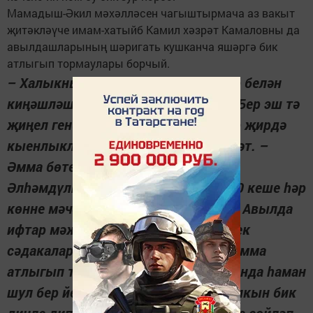
Мамадыш-Әкил мәхәлләсен чагыштырмача аз вакыт
җитәкләүче имам-хатыйб Камил хәзрәт Камаловны да
авылдашларының шәригать кушканча яшәргә бик
атлыгып тормаулары борчый.
– Халыкның сүзен тыңлап, кешеләр белән
киңәшләшеп эшләргә тырышабыз. Бер эш тә
җиңел генә башланмый инде ул, һәр җирдә
кыенлыклар була, – ди, Камил хәзрәт. –
Әмма бөтенләй өметсез дә түгел,
Әлһәмдүлилләһи, быел уразада 9-10 кеше һәр
көнне мәчеткә биш намазга йөрдек. Авылда
ифтар мәҗлесләре дә узды, күпчелек
сәдакаларын мәчеткә дә китерде. Әмма
атлыгып торучылар юк, мәчет юлында һаман
шул бер йөргәннәр күренә. Авыл халкын бик
динле дип әйтмәс идем. Вәгазьләрне сөйләп