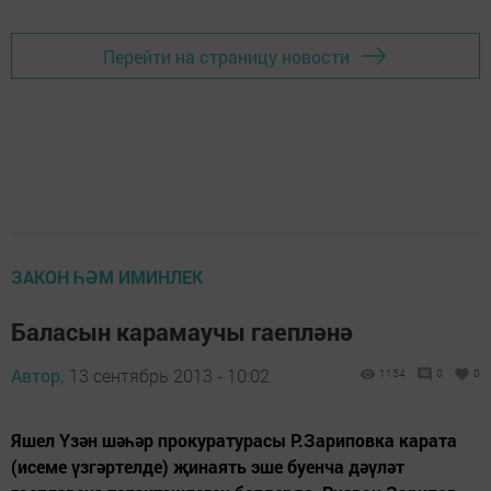
Перейти на страницу новости
ЗАКОН ҺӘМ ИМИНЛЕК
Баласын карамаучы гаепләнә
Автор,
13 сентябрь 2013 - 10:02
1154
0
0
Яшел Үзән шәһәр прокуратурасы Р.Зариповка карата
(исеме үзгәртелде) җинаять эше буенча дәүләт