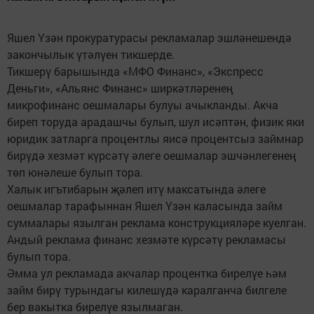
Яшел Үзән прокуратурасы рекламалар эшләнешендә
закончылык үтәлүен тикшерде.
Тикшерү барышында «МФО Финанс», «Экспресс
Деньги», «Альянс Финанс» ширкәтләренең
микрофинанс оешмалары булуы ачыкланды. Акча
биреп торуда арадашчы булып, шул исәптән, физик яки
юридик затларга процентлы яисә процентсыз займнар
бирүдә хезмәт күрсәтү әлеге оешмалар эшчәнлегенең
төп юнәлеше булып тора.
Халык игътибарын җәлеп итү максатында әлеге
оешмалар тарафыннан Яшел Үзән каласында займ
суммалары язылган реклама конструкцияләре куелган.
Андый реклама финанс хезмәте күрсәтү рекламасы
булып тора.
Әмма ул рекламада акчалар процентка бирелүе һәм
займ бирү турындагы килешүдә каралганча билгеле
бер вакытка бирелүе язылмаган.