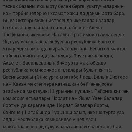
техник базаны яхшырту белән бергә, укытучыларның
һәм тәрбиячеләрнең хезмәт хакы да даими арта бара.
Быел Октябрьский бистәсендә ике гаилә балалар
бакчасы ачу планлаштырыла: берсе - Алена
Трофимова, икенчесе Наталья Трофимова гаиләсендә.
Яңа уку елына әзерлек буенча республика бәйгесе
үткәрелде һәм анда жирәбә салу юлы белән өч мәктәп
сайлап алынган иде, нәтиҗәдә 3нче гимназиядә,
Акъегет, Васильевоның 3нче урта мәктәбендә
республика комиссиясе әгъзалары булып китте.
Васильевоның 3нче урта мәктәбе Лаеш, Балык Бистәсе
һәм Казан мәктәпләре катнашкан бәйгенең зона
этабында мактаулы III урынны яулады. Районга килгән
комиссия әгъзалары Норлат һәм Яшел Үзән балалар
йортын да караган иде. Норлат балалар йорты,
бәйгенең 1 этабында I урынны алып, икенче турга уза
алды. Республика комиссиясе Яшел Үзән
мәктәпләренең яңа уку елына әзерлегенә югары бәя