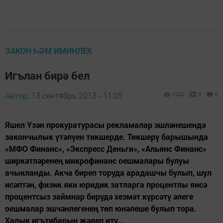
ЗАКОН ҺӘМ ИМИНЛЕК
Игълан бирә бел
Автор,
13 сентябрь 2013 - 11:05
1222
0
0
Яшел Үзән прокуратурасы рекламалар эшләнешендә
закончылык үтәлүен тикшерде. Тикшерү барышында
«МФО Финанс», «Экспресс Деньги», «Альянс Финанс»
ширкәтләренең микрофинанс оешмалары булуы
ачыкланды. Акча биреп торуда арадашчы булып, шул
исәптән, физик яки юридик затларга процентлы яисә
процентсыз займнар бирүдә хезмәт күрсәтү әлеге
оешмалар эшчәнлегенең төп юнәлеше булып тора.
Халык игътибарын җәлеп итү...