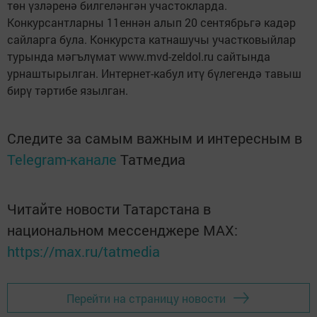
төн үзләренә билгеләнгән участокларда.
Конкурсантларны 11еннән алып 20 сентябрьгә кадәр
сайларга була. Конкурста катнашучы участковыйлар
турында мәгълүмат www.mvd-zeldol.ru сайтында
урнаштырылган. Интернет-кабул итү бүлегендә тавыш
бирү тәртибе язылган.
Следите за самым важным и интересным в
Telegram-канале
Татмедиа
Читайте новости Татарстана в
национальном мессенджере MАХ:
https://max.ru/tatmedia
Перейти на страницу новости