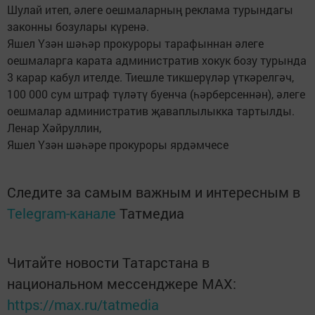
Шулай итеп, әлеге оешмаларның реклама турындагы
законны бозулары күренә.
Яшел Үзән шәһәр прокуроры тарафыннан әлеге
оешмаларга карата административ хокук бозу турында
3 карар кабул ителде. Тиешле тикшерүләр үткәрелгәч,
100 000 сум штраф түләтү буенча (һәрберсеннән), әлеге
оешмалар административ җаваплылыкка тартылды.
Ленар Хәйруллин,
Яшел Үзән шәһәре прокуроры ярдәмчесе
Следите за самым важным и интересным в
Telegram-канале
Татмедиа
Читайте новости Татарстана в
национальном мессенджере MАХ:
https://max.ru/tatmedia