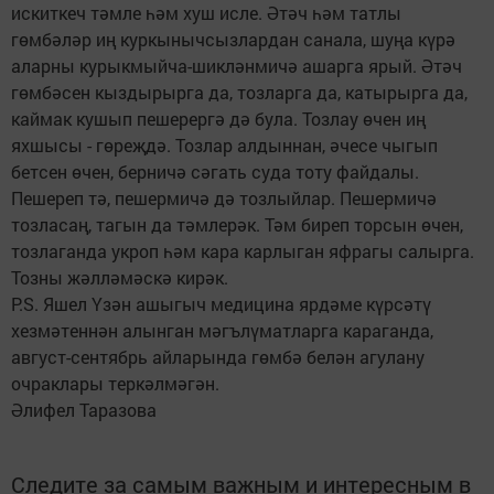
искиткеч тәмле һәм хуш исле. Әтәч һәм татлы
гөмбәләр иң куркынычсызлардан санала, шуңа күрә
аларны курыкмыйча-шикләнмичә ашарга ярый. Әтәч
гөмбәсен кыздырырга да, тозларга да, катырырга да,
каймак кушып пешерергә дә була. Тозлау өчен иң
яхшысы - гөреҗдә. Тозлар алдыннан, әчесе чыгып
бетсен өчен, берничә сәгать суда тоту файдалы.
Пешереп тә, пешермичә дә тозлыйлар. Пешермичә
тозласаң, тагын да тәмлерәк. Тәм биреп торсын өчен,
тозлаганда укроп һәм кара карлыган яфрагы салырга.
Тозны жәлләмәскә кирәк.
P.S. Яшел Үзән ашыгыч медицина ярдәме күрсәтү
хезмәтеннән алынган мәгълүматларга караганда,
август-сентябрь айларында гөмбә белән агулану
очраклары теркәлмәгән.
Әлифел Таразова
Следите за самым важным и интересным в