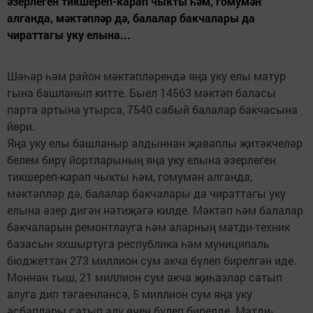
әзерлеген тикшереп-карап чыкты һәм, гомумән
алганда, мәктәпләр дә, балалар бакчалары да
чираттагы уку елына...
Шәһәр һәм район мәктәпләрендә яңа уку елы матур
гына башланып китте. Быел 14563 мәктәп баласы
парта артына утырса, 7540 сабый балалар бакчасына
йөри.
Яңа уку елы башланыр алдыннан җаваплы җитәкчеләр
белем бирү йортларының яңа уку елына әзерлеген
тикшереп-карап чыкты һәм, гомумән алганда,
мәктәпләр дә, балалар бакчалары да чираттагы уку
елына әзер дигән нәтиҗәгә килде. Мәктәп һәм балалар
бакчаларын ремонтлауга һәм аларның матди-техник
базасын яхшыртуга республика һәм муниципаль
бюджеттан 273 миллион сум акча бүлеп бирелгән иде.
Моннан тыш, 21 миллион сум акча җиһазлар сатып
алуга дип тәгаенләнсә, 5 миллион сум яңа уку
әсбаплары сатып алу өчен бүлеп бирелде. Матди-