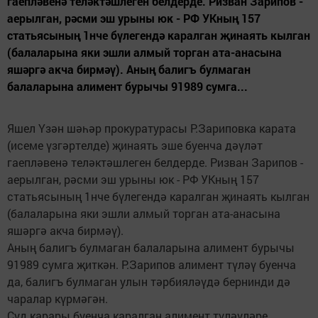
гаепләвенә теләктәшлеген белдерде. Ризван Зарипов -
аерылган, рәсми эш урыны юк - РФ УКның 157
статьясының 1нче бүлегендә каралган җинаять кылган
(балаларына яки эшли алмый торган ата-анасына
яшәргә акча бирмәү). Аның балигъ булмаган
балаларына алимент бурычы 91989 сумга...
Яшел Үзән шәһәр прокуратурасы Р.Зариповка карата
(исеме үзгәртелде) җинаять эше буенча дәүләт
гаепләвенә теләктәшлеген белдерде. Ризван Зарипов -
аерылган, рәсми эш урыны юк - РФ УКның 157
статьясының 1нче бүлегендә каралган җинаять кылган
(балаларына яки эшли алмый торган ата-анасына
яшәргә акча бирмәү).
Аның балигъ булмаган балаларына алимент бурычы
91989 сумга җиткән. Р.Зарипов алимент түләү буенча
да, балигъ булмаган улын тәрбияләүдә бернинди дә
чаралар күрмәгән.
Суд карары буенча каралган алимент түләүләре