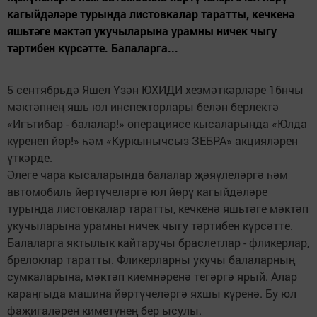
кагыйдәләре турында листовкалар таратты, кечкенә
яшьтәге мәктәп укучыларына урамны ничек чыгу
тәртибен күрсәтте. Балаларга...
5 сентябрьдә Яшел Үзән ЮХИДИ хезмәткәрләре 16нчы
мәктәпнең яшь юл инспекторлары белән берлектә
«Игътибар - балалар!» операциясе кысаларында «Юлда
күренеп йөр!» һәм «Куркынычсыз ЗЕБРА» акцияләрен
үткәрде.
Әлеге чара кысаларында балалар җәяүлеләргә һәм
автомобиль йөртүчеләргә юл йөрү кагыйдәләре
турында листовкалар таратты, кечкенә яшьтәге мәктәп
укучыларына урамны ничек чыгу тәртибен күрсәтте.
Балаларга яктылык кайтаручы браслетлар - фликерлар,
брелоклар таратты. Фликерларны укучы балаларның
сумкаларына, мәктәп киемнәренә тегәргә ярый. Алар
караңгыда машина йөртүчеләргә яхшы күренә. Бу юл
фаҗигаләрен киметүнең бер ысулы.