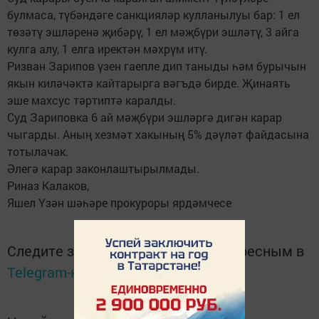
булмаса, түбәндәге санкцияләр кулланылуы бар: 1 ел
төзәтү эшләренә җибәрү, 1 ел мәҗбүри эшләтү, 3 айга
кулга алу, 1 елга иректән мәхрүм итү.
Ризван Зарипов үзен гаепле дип таныды һәм бурычын
якын киләчәктә кайтарырга вәгъдә бирде. Җинаять
эше махсус тәртиптә каралды.
Суд Зариповка 6 ай мәҗбүри эшләргә дигән карар
чыгарды. Аның хезмәт хакының 5% дәүләт файдасына
тотылачак.
Әлегә карар законлаштырылмады.
Риназ Калаков,
Яшел Үзән шәһәре прокуроры ярдәмчесе
Следите за самым важным и интересным в
Telegram-канале
Татмедиа