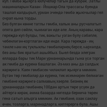
күп. Гөмбә җыярга килүчеләр тагын да күбрәк. Затлы
машиналарын Казан - Йошкар-Ола трассасы буенда
ташлап калдырып, урман эчендә гөмбә җыючылар гел
очрап кына торды.
Без булган көнне татлы гөмбә, халык аны русчалатып
опята дип сөйли, чыкмаган иде әле. Аның каравы, кара
гөреҗдә күп булды, тик, вакыты узган булу сәбәпле,
чебенләгән-кортлаган иде инде. Кара гөреҗдә - иң
тәмле һәм иң туклыклы гөмбәләрнең берсе, һәрхәлдә,
без аны бик яратып ашыйбыз. Быел бездә элегрәк
елларда бары тик Мари урманнарында гына үсә торган
ак гөмбә дә күренә башлаган. Әз-мәз аны да салдык
кәрҗингә. Каен гөмбәсен чиләкләп җыярга мөмкин.
Бүтән төр гөмбәләр дә күренә, тик исемнәрен белмәгән
гөмбәне кәрҗингә салмавың хәерле. Безнең як
урманнарда гөмбәнең 100дән артык төре үсүен дә
әйтергә кирәк, әмма базарда нигездә берничә төрен
генә сатып алырга мөмкин. Ак гөмбәне, озак саклау
өчен, тозларга, маринадларга, киптерергә була. Ашы