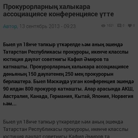
Прокурорларның халыкара
ассоциациясе конференциясе үтте
Автор,
13 сентябрь 2013 - 09:23
1021
0
0
Быел ул 18нче тапкыр үткәрелде һәм аның эшендә
Татарстан Республикасы прокуроры, икенче класслы
юстиция дәүләт советнигы Кафил Әмиров та
катнашты. Прокурорларның халыкара ассоциациясе
дөньяның 150 дәүләтенең 250 мең прокурорын
берләштерә. Быел Мәскәүдә узган конференция эшендә
90 илдән 800 прокурор катнашты. Алар арасында АКШ,
Австралия, Канада, Германия, Кытай, Япония, Норвегия
һәм...
Быел ул 18нче тапкыр үткәрелде һәм аның эшендә
Татарстан Республикасы прокуроры, икенче класслы
юстиция дәүләт советнигы Кафил Әмиров та