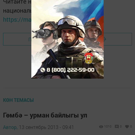
Читайте новости Татарстана в
национальном мессенджере MАХ:
https://max.ru/tatmedia
Перейти на страницу новости
КӨН ТЕМАСЫ
Гөмбә – урман байлыгы ул
Автор,
13 сентябрь 2013 - 09:41
1010
0
0