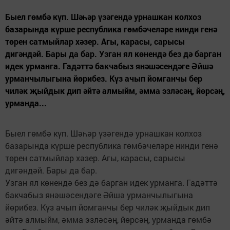
Быел гөмбә күп. Шәһәр үзәгендә урнашкан колхоз
базарында күрше республика гөмбәчеләре нинди генә
төрен сатмыйлар хәзер. Агы, карасы, сарысы
дигәндәй. Бары да бар. Узган ял көнендә без дә барган
идек урманга. Гадәттә бакчабыз янәшәсендәге Әйшә
урманчылыгына йөрибез. Күз ачып йомганчы бер
чиләк җыйдык дип әйтә алмыйм, әмма эзләсәң, йөрсәң,
урманда...
Быел гөмбә күп. Шәһәр үзәгендә урнашкан колхоз
базарында күрше республика гөмбәчеләре нинди генә
төрен сатмыйлар хәзер. Агы, карасы, сарысы
дигәндәй. Бары да бар.
Узган ял көнендә без дә барган идек урманга. Гадәттә
бакчабыз янәшәсендәге Әйшә урманчылыгына
йөрибез. Күз ачып йомганчы бер чиләк җыйдык дип
әйтә алмыйм, әмма эзләсәң, йөрсәң, урманда гөмбә