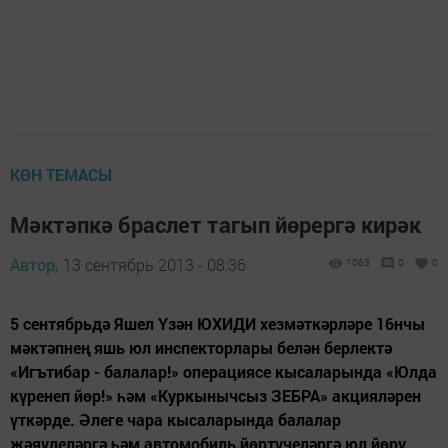
КӨН ТЕМАСЫ
Мәктәпкә браслет тагып йөрергә кирәк
Автор,
13 сентябрь 2013 - 08:36
1063
0
0
5 сентябрьдә Яшел Үзән ЮХИДИ хезмәткәрләре 16нчы
мәктәпнең яшь юл инспекторлары белән берлектә
«Игътибар - балалар!» операциясе кысаларында «Юлда
күренеп йөр!» һәм «Куркынычсыз ЗЕБРА» акцияләрен
үткәрде. Әлеге чара кысаларында балалар
җәяүлеләргә һәм автомобиль йөртүчеләргә юл йөрү