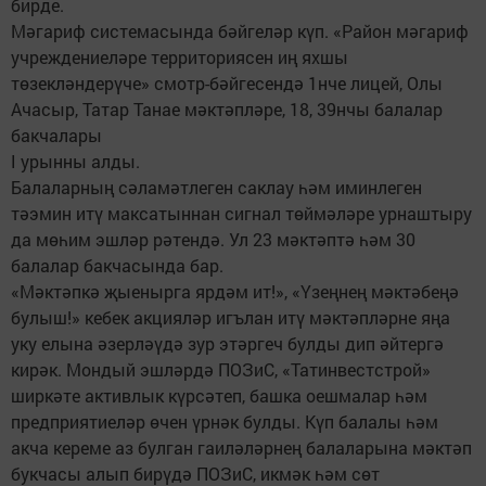
бирде.
Мәгариф системасында бәйгеләр күп. «Район мәгариф
учреждениеләре территориясен иң яхшы
төзекләндерүче» смотр-бәйгесендә 1нче лицей, Олы
Ачасыр, Татар Танае мәктәпләре, 18, 39нчы балалар
бакчалары
I урынны алды.
Балаларның сәламәтлеген саклау һәм иминлеген
тәэмин итү максатыннан сигнал төймәләре урнаштыру
да мөһим эшләр рәтендә. Ул 23 мәктәптә һәм 30
балалар бакчасында бар.
«Мәктәпкә җыенырга ярдәм ит!», «Үзеңнең мәктәбеңә
булыш!» кебек акцияләр игълан итү мәктәпләрне яңа
уку елына әзерләүдә зур этәргеч булды дип әйтергә
кирәк. Мондый эшләрдә ПОЗиС, «Татинвестстрой»
ширкәте активлык күрсәтеп, башка оешмалар һәм
предприятиеләр өчен үрнәк булды. Күп балалы һәм
акча кереме аз булган гаиләләрнең балаларына мәктәп
букчасы алып бирүдә ПОЗиС, икмәк һәм сөт