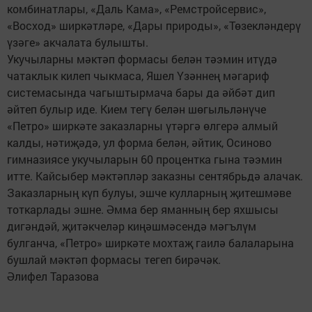
комбинатлары, «Даль Кама», «Ремстройсервис»,
«Восход» ширкәтләре, «Дары природы», «Төзекләндерү
үзәге» акчалата булышты.
Укучыларны мәктәп формасы белән тәэмин итүдә
чатаклык килеп чыкмаса, Яшел Үзәннең мәгариф
системасында чагыштырмача бары да әйбәт дип
әйтеп булыр иде. Кием тегү белән шөгыльләнүче
«Петро» ширкәте заказларны үтәргә өлгерә алмый
калды, нәтиҗәдә, ул форма белән, әйтик, Осиново
гимназиясе укучыларын 60 процентка гына тәэмин
итте. Кайсыбер мәктәпләр заказны сентябрьдә алачак.
Заказларның күп булуы, эшче кулларның җитешмәве
тоткарлады эшне. Әмма бер яманның бер яхшысы
дигәндәй, җитәкчеләр киңәшмәсендә мәгълүм
булганча, «Петро» ширкәте мохтаҗ гаилә балаларына
бушлай мәктәп формасы тегеп бирәчәк.
Әлифел Таразова