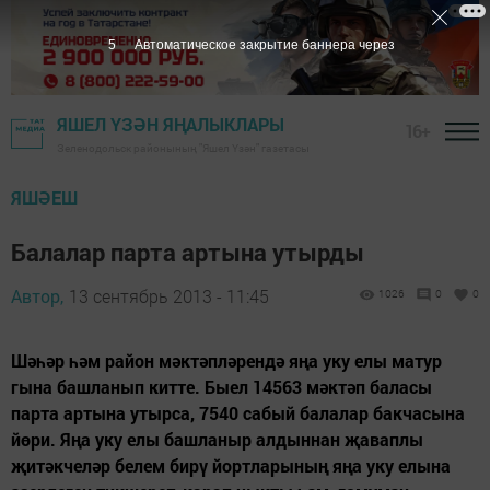
4
Автоматическое закрытие баннера через
ЯШЕЛ ҮЗӘН ЯҢАЛЫКЛАРЫ
16+
Зеленодольск районының "Яшел Үзән" газетасы
ЯШӘЕШ
Балалар парта артына утырды
Автор,
13 сентябрь 2013 - 11:45
1026
0
0
Шәһәр һәм район мәктәпләрендә яңа уку елы матур
гына башланып китте. Быел 14563 мәктәп баласы
парта артына утырса, 7540 сабый балалар бакчасына
йөри. Яңа уку елы башланыр алдыннан җаваплы
җитәкчеләр белем бирү йортларының яңа уку елына