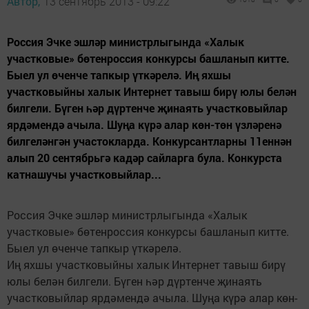
Автор,
13 сентябрь 2013 - 09:22
Россия Эчке эшләр министрлыгында «Халык
участковые» бөтенроссия конкурсы башланып китте.
Быел ул өченче тапкыр үткәрелә. Иң яхшы
участковыйны халык Интернет тавыш бирү юлы белән
билгели. Бүген һәр дүртенче җинаять участковыйлар
ярдәмендә ачыла. Шуңа күрә алар көн-төн үзләренә
билгеләнгән участокларда. Конкурсантларны 11еннән
алып 20 сентябрьгә кадәр сайларга була. Конкурста
катнашучы участковыйлар...
Россия Эчке эшләр министрлыгында «Халык
участковые» бөтенроссия конкурсы башланып китте.
Быел ул өченче тапкыр үткәрелә.
Иң яхшы участковыйны халык Интернет тавыш бирү
юлы белән билгели. Бүген һәр дүртенче җинаять
участковыйлар ярдәмендә ачыла. Шуңа күрә алар көн-