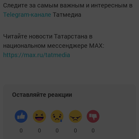
Следите за самым важным и интересным в
Telegram-канале
Татмедиа
Читайте новости Татарстана в
национальном мессенджере MАХ:
https://max.ru/tatmedia
Оставляйте реакции
0
0
0
0
0