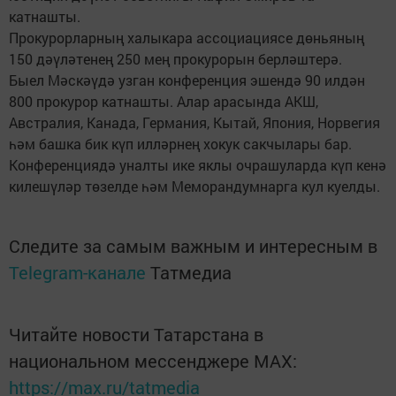
катнашты.
Прокурорларның халыкара ассоциациясе дөньяның
150 дәүләтенең 250 мең прокурорын берләштерә.
Быел Мәскәүдә узган конференция эшендә 90 илдән
800 прокурор катнашты. Алар арасында АКШ,
Австралия, Канада, Германия, Кытай, Япония, Норвегия
һәм башка бик күп илләрнең хокук сакчылары бар.
Конференциядә уналты ике яклы очрашуларда күп кенә
килешүләр төзелде һәм Меморандумнарга кул куелды.
Следите за самым важным и интересным в
Telegram-канале
Татмедиа
Читайте новости Татарстана в
национальном мессенджере MАХ:
https://max.ru/tatmedia