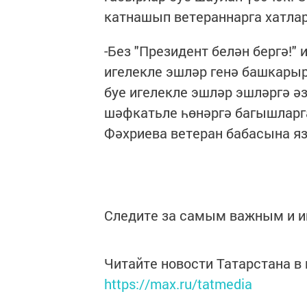
катнашып ветераннарга хатлар
-Без "Президент белән бергә!"
игелекле эшләр генә башкарыр
буе игелекле эшләр эшләргә әз
шәфкатьле һөнәргә багышларга
Фәхриева ветеран бабасына яз
Следите за самым важным и 
Читайте новости Татарстана 
https://max.ru/tatmedia