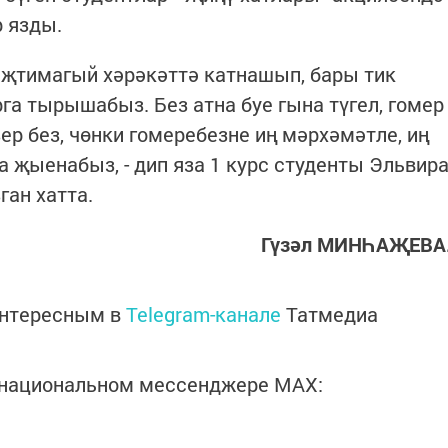
 язды.
 иҗтимагый хәрәкәттә катнашып, бары тик
га тырышабыз. Без атна буе гына түгел, гомер
ер без, чөнки гомеребезне иң мәрхәмәтле, иң
 җыенабыз, - дип яза 1 курс студенты Эльвир
ган хатта.
Гүзәл МИНҺАҖЕВА
интересным в
Telegram-канале
Татмедиа
в национальном мессенджере MАХ: