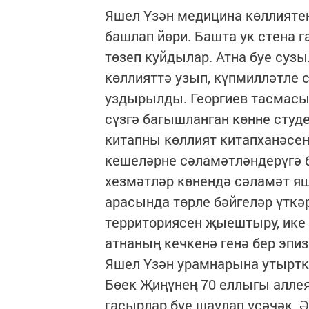
Яшел Үзән медицина көллияте
башлап йөри. Башта ук стена 
төзеп куйдылар. Атна буе сузы
көллияттә узып, күпмилләтле
уздырылды. Георгиев тасмасын
сүзгә багышланган көнне студ
китапны көллият китапханәсен
кешеләрне сәламәтләндерүгә 
хезмәтләр көнендә сәламәт яш
арасында төрле бәйгеләр үткә
территориясен җыештыру, ике
атнаның кечкенә генә бер эпи
Яшел Үзән урамнарына утыртка
Бөек Җиңүнең 70 еллыгы аллея
гасырлар буе шаулап үсәчәк. Ә