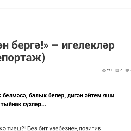
н бергә!» – игелекләр
епортаж)
771
0
к белмәсә, балык белер, дигән әйтем яши
тыйнак сүзләр...
ә тиеш?! Без бит үзебезнең позитив