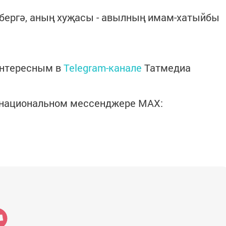
 бергә, аның хуҗасы - авылның имам-хатыйбы
интересным в
Telegram-канале
Татмедиа
в национальном мессенджере MАХ: