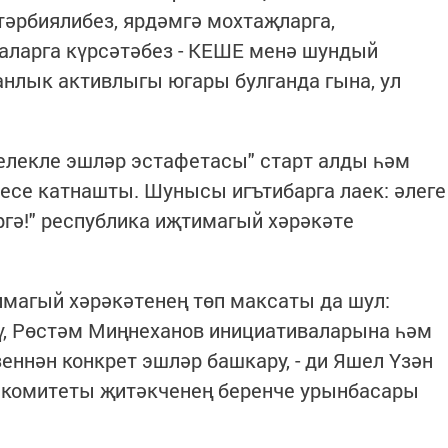
әрбиялибез, ярдәмгә мохтаҗларга,
аларга күрсәтәбез - КЕШЕ менә шундый
анлык активлыгы югары булганда гына, ул
гелекле эшләр эстафетасы" старт алды һәм
есе катнашты. Шунысы игътибарга лаек: әлеге
ргә!" республика иҗтимагый хәрәкәте
тимагый хәрәкәтенең төп максаты да шул:
, Рөстәм Миңнеханов инициативаларына һәм
еннән конкрет эшләр башкару, - ди Яшел Үзән
 комитеты җитәкченең беренче урынбасары