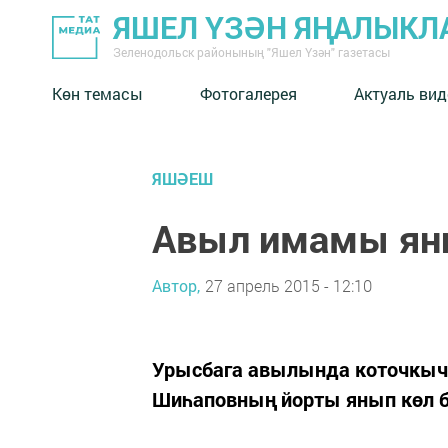
ЯШЕЛ ҮЗӘН ЯҢАЛЫКЛ
Зеленодольск районының "Яшел Үзән" газетасы
Көн темасы
Фотогалерея
Актуаль вид
ЯШӘЕШ
Авыл имамы ян
Автор,
27 апрель 2015 - 12:10
Урысбага авылында коточкыч
Шиһаповның йорты янып көл 