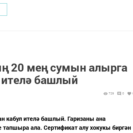
ң 20 мең сумын алырга
л ителә башлый
729
0
ан кабул ителә башлый. Гаризаны ана
е тапшыра ала. Сертификат алу хокукы биргән