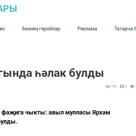
АРЫ
ео
Безнең геройлар
Реклама
Татарча 
гында һәлак булды
738
0
 фаҗига чыкты: авыл мулласы Ярхәм
булды.