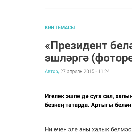
КӨН ТЕМАСЫ
«Президент белә
эшләргә (фотор
Автор,
27 апрель 2015 - 11:24
Игелек эшлә дә суга сал, халы
безнең татарда. Артыгы белән 
Ни өчен әле аны халык белмәск