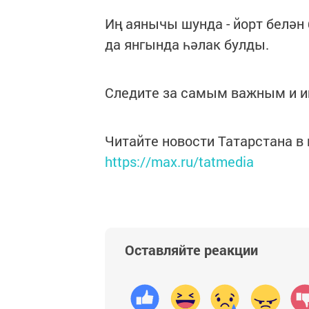
Иң аянычы шунда - йорт белән
да янгында һәлак булды.
Следите за самым важным и 
Читайте новости Татарстана 
https://max.ru/tatmedia
Оставляйте реакции