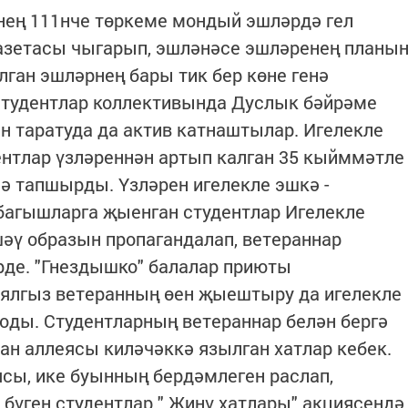
нең 111нче төркеме мондый эшләрдә гел
газетасы чыгарып, эшләнәсе эшләренең планы
лган эшләрнең бары тик бер көне генә
 студентлар коллективында Дуслык бәйрәме
 таратуда да актив катнаштылар. Игелекле
ентлар үзләреннән артып калган 35 кыйммәтле
ә тапшырды. Үзләрен игелекле эшкә -
багышларга җыенган студентлар Игелекле
әү образын пропагандалап, ветераннар
рде. "Гнездышко" балалар приюты
 ялгыз ветеранның өен җыештыру да игелекле
зоды. Студентларның ветераннар белән бергә
н аллеясы киләчәккә язылган хатлар кебек.
сы, ике буынның бердәмлеген раслап,
 бүген студентлар " Җиңү хатлары" акциясендә