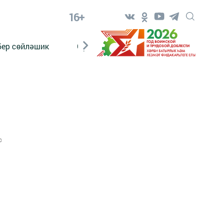
16+
бер сөйләшик
Сүз тарихы
Яшь хәбәрче
0