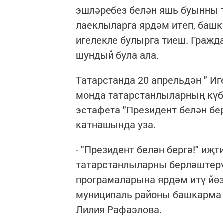
эшләребез белән яшь буынны т
лаеклыларга ярдәм итеп, башк
игелекле булырга тиеш. Гражд
шундый була ала.
Татарстанда 20 апрельдән " И
монда татарстанлыларның күб
эстафета "Президент белән бе
катнашында уза.
- "Президент белән бергә!" иҗ
татарстанлыларны берләштерү
програмаларына ярдәм итү йөз
муниципаль районы башкарма
Лилия Рафаэлова.