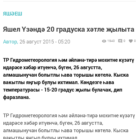
ЯШӘЕШ
Яшел Үзәндә 20 градуска хәтле җылыта
Автор,
26 август 2015 - 05:20
1940
0
0
ТР Гидрометеорология һәм әйләнә-тирә мохитне күзәтү
идарәсе хәбәр итүенчә, бүген, 26 августта,
алмашынучан болытлы һава торышы көтелә. Кыска
вакытлы яңгыр булуы ихтимал. Көндезге һава
температурасы - 15-20 градус җылы булачак, дип
фаразлана.
ТР Гидрометеорология һәм әйләнә-тирә мохитне күзәтү
идарәсе хәбәр итүенчә, бүген, 26 августта,
алмашынучан болытлы һава торышы көтелә. Кыска
вакытлы яңгыр булуы ихтимал.