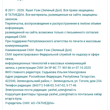
© 2011 - 2026. Яшел Узэн (Зеленый Дол). Все права защищены.
© ТАТМЕДИА. Все материалы, размещенные на сайте, защищены
законом.
Перепечатка, воспроизведение и распространение в любом объеме
информации,
размещенной на сайте, возможна только с письменного согласия
редакций СМИ.
При поддержке Республиканского агентства по печати и массовым
коммуникациям.
Наименование СМИ: Яшел Узэн (Зеленый Дол)
СМИ зарегистрировано Федеральной службой по надзору в сфере
связи,
информационных технологий и массовых коммуникаций
запись о регистрации СМИ Эл № ФС 77- 90146 от 07.10.2025
ФИО главного редактора: Садыкова Ильсия Мансуровна
Адрес редакции: Российская Федерация, Республика Татарстан,
422540, Зеленодольский район, г. Зеленодольск, ул. Гоголя, дом 23А
Телефон редакции: (84371) 5-68-03, 5-67-02, 5-77-46
Электронная почта редакции: yashel_uzen@mail.ru
Коррупция фактлары турында yashel_uzen@mail.ru почтасына хәбәр
итәргә була.
Учредитель СМИ: АО «ТАТМЕДИА»