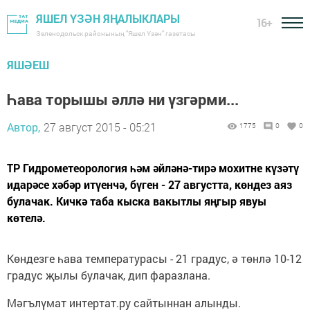
ЯШЕЛ ҮЗӘН ЯҢАЛЫКЛАРЫ
16+
Зеленодольск районының "Яшел Үзән" газетасы
ЯШӘЕШ
Һава торышы әллә ни үзгәрми...
Автор,
27 август 2015 - 05:21
1775
0
0
ТР Гидрометеорология һәм әйләнә-тирә мохитне күзәтү
идарәсе хәбәр итүенчә, бүген - 27 августта, көндез аяз
булачак. Кичкә таба кыска вакытлы яңгыр явуы
көтелә.
Көндезге һава температурасы - 21 градус, ә төнлә 10-12
градус җылы булачак, дип фаразлана.
Мәгълүмат интертат.ру сайтыннан алынды.