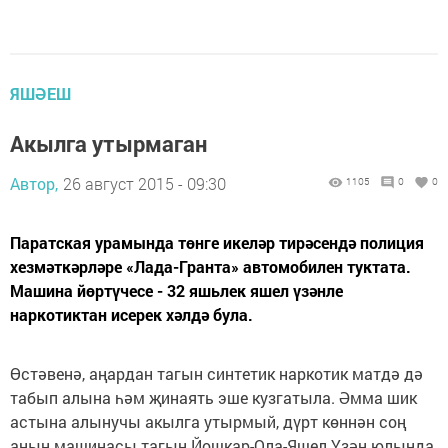
ЯШӘЕШ
Акылга утырмаган
Автор,
26 август 2015 - 09:30
1105
0
0
Паратская урамында төнге икеләр тирәсендә полиция
хезмәткәрләре «Лада-Гранта» автомобилен туктата.
Машина йөртүчесе - 32 яшьлек яшел үзәнле
наркотиктан исерек хәлдә була.
Өстәвенә, аңардан тагын синтетик наркотик матдә дә
табып алына һәм җинаять эше кузгатыла. Әмма шик
астына алынучы акылга утырмый, дүрт көннән соң
аның машинасы тагын Йошкар-Ола-Яшел Үзән юлында