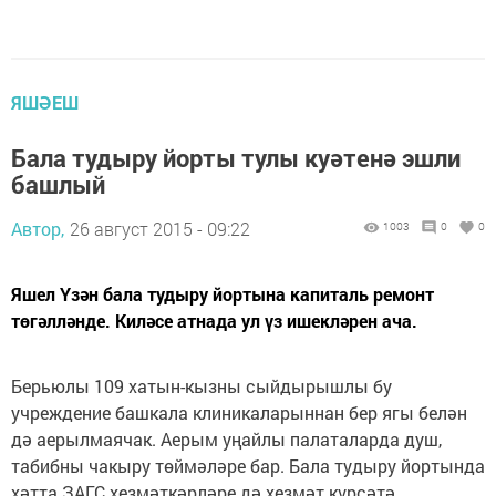
ЯШӘЕШ
Бала тудыру йорты тулы куәтенә эшли
башлый
Автор,
26 август 2015 - 09:22
1003
0
0
Яшел Үзән бала тудыру йортына капиталь ремонт
төгәлләнде. Киләсе атнада ул үз ишекләрен ача.
Берьюлы 109 хатын-кызны сыйдырышлы бу
учреждение башкала клиникаларыннан бер ягы белән
дә аерылмаячак. Аерым уңайлы палаталарда душ,
табибны чакыру төймәләре бар. Бала тудыру йортында
хәтта ЗАГС хезмәткәрләре дә хезмәт күрсәтә.