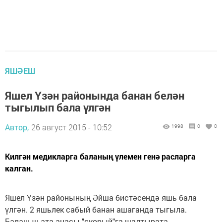
ЯШӘЕШ
Яшел Үзән районында банан белән
тыгылып бала үлгән
Автор,
26 август 2015 - 10:52
1998
0
0
Килгән медикларга баланың үлемен генә расларга
калган.
Яшел Үзән районының Әйша бистәсендә яшь бала
үлгән. 2 яшьлек сабый банан ашаганда тыгыла.
Баланың ата-анасы "скорый"га шалтырата,