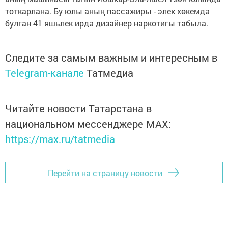
тоткарлана. Бу юлы аның пассажиры - элек хөкемдә
булган 41 яшьлек ирдә дизайнер наркотигы табыла.
Следите за самым важным и интересным в
Telegram-канале
Татмедиа
Читайте новости Татарстана в
национальном мессенджере MАХ:
https://max.ru/tatmedia
Перейти на страницу новости