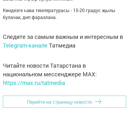
Көндезге һава температурасы - 15-20 градус җылы
булачак, дип фаразлана.
Следите за самым важным и интересным в
Telegram-канале
Татмедиа
Читайте новости Татарстана в
национальном мессенджере MАХ:
https://max.ru/tatmedia
Перейти на страницу новости