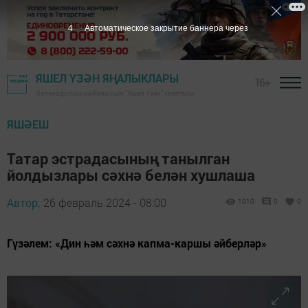
2
Автоматическое закрытие баннера через
ЯШЕЛ ҮЗӘН ЯҢАЛЫКЛАРЫ
16+
Зеленодольск районының "Яшел Үзән" газетасы
ЯШӘЕШ
Татар эстрадасының танылган
йолдызлары сәхнә белән хушлаша
Автор,
26 февраль 2024 - 08:00
1010
0
0
Гүзәлем: «Дин һәм сәхнә капма-каршы әйберләр»