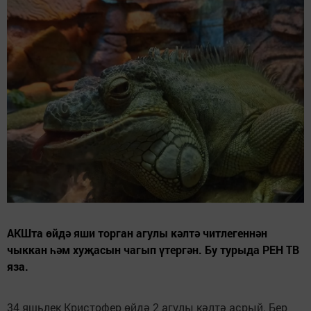
АКШта өйдә яши торган агулы кәлтә читлегеннән
чыккан һәм хуҗасын чагып үтергән. Бу турыда РЕН ТВ
яза.
34 яшьлек Кристофер өйдә 2 агулы кәлтә асрый. Бер