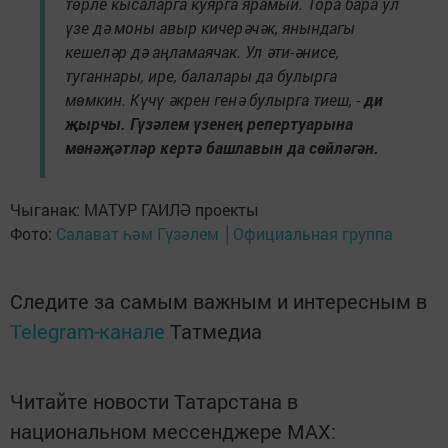
төрле кысаларга куярга ярамый. Тора бара ул
үзе дә моны авыр кичерәчәк, янындагы
кешеләр дә аңламаячак. Ул әти-әнисе,
туганнары, ире, балалары да булырга
мөмкин. Күчү әкрен генә булырга тиеш, -
ди
җырчы. Гүзәлем үзенең репертуарына
мөнәҗәтләр кертә башлавын да сөйләгән.
Чыганак: МАТУР ГАИЛӘ проекты
Фото:
Салават һәм Гүзәлем │Официальная группа
Следите за самым важным и интересным в
Telegram-канале
Татмедиа
Читайте новости Татарстана в
национальном мессенджере MАХ: