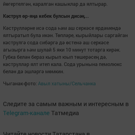
йөгертелгән, каралган кашыклар да ялтырар.
Кәстрүл өр-яңа кебек булсын дисәң...
Кәстрүлләрне исә сода һәм аш серкәсе ярдәмендә
ялтыратып була икән. Төпләре, кырыйлары саргайган
кәстрүлгә сода сибәргә дә өстенә аш серкәсе
агызырга һәм шулай 5 яки 10 минут тотарга кирәк.
Губка белән бераз кырып юып төшерәсең дә,
кәстрүлләр ялт итеп кала. Сода урынына пемолюкс
белән дә эшләргә мөмкин.
Чыганак-фото:
Авыл хатыны/Сельчанка
Следите за самым важным и интересным в
Telegram-канале
Татмедиа
Читайте новости Татарстана в