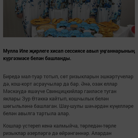
Мулла Иле җирлеге хисап сессиясе авыл уңганнарының
күргәзмәсе белән башланды.
Биредә мал-туар тотып, сөт ризыкларын эшкәртүчеләр
дә, кош-корт асрау­чылар да бар. Әнә, озак еллар
Мәскәүдә яшәүче Свинцицкийлар гаиләсе туган
яклары Зур Өтәккә кайтып, кошчылык белән
шөгыльләнә башлаган. Шау-шулы шәһәрдән күңелләре
белән авылга тартыла алар.
Кошлар үстереп ке­нә калмыйча, төрледән-төрле
ризыклар әзерләргә дә өйрәнгәннәр. Алардан