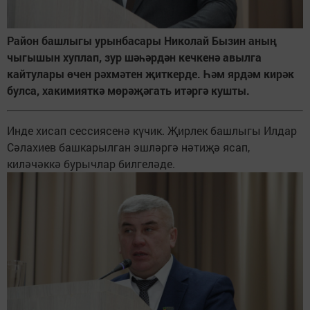
Район башлыгы урынбасары Николай Бызин аның
чыгышын хуплап, зур шәһәрдән кечкенә авылга
кайтулары өчен рәхмәтен җиткерде. Һәм ярдәм кирәк
булса, хакимияткә мөрәҗәгать итәргә кушты.
Инде хисап сессиясенә күчик. Җирлек башлыгы Илдар
Сәлахиев башкарылган эшләргә нәтиҗә ясап,
киләчәккә бурычлар билгеләде.