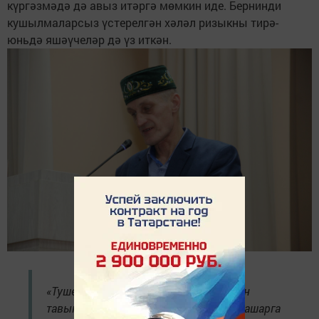
күргәзмәдә дә авыз итәргә мөмкин иде. Бернинди
кушылмаларсыз үстерелгән хәләл ризыкны тирә-
юньдә яшәүчеләр дә үз иткән.
«Тушенка, колбаса, рулет һәм ысланган
тавык... Үзең әзерләгәнне рәхәтләнеп ашарга