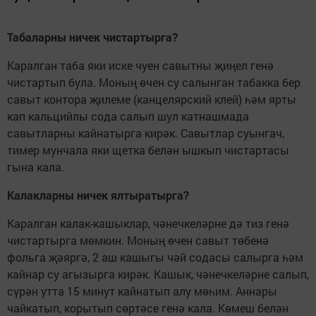
Табаларны ничек чистартырга?
Каралган таба яки иске чуен савытны җиңел генә
чистартып була. Моның өчен су салынган табакка бер
савыт контора җилеме (канцелярский клей) һәм ярты
кап кальцийлы сода салып шул катнашмада
савытларны кайнатырга кирәк. Савытлар суынгач,
тимер мунчала яки щетка белән ышкып чистартасы
гына кала.
Калакларны ничек ялтыратырга?
Каралган калак-кашыклар, чәнечкеләрне дә тиз генә
чистартырга мөмкин. Моның өчен савыт төбенә
фольга җәяргә, 2 аш кашыгы чәй содасы салырга һәм
кайнар су агызырга кирәк. Кашык, чәнечкеләрне салып,
сүрән утта 15 минут кайнатып алу мөһим. Аннары
чайкатып, корытып сөртәсе генә кала. Көмеш белән