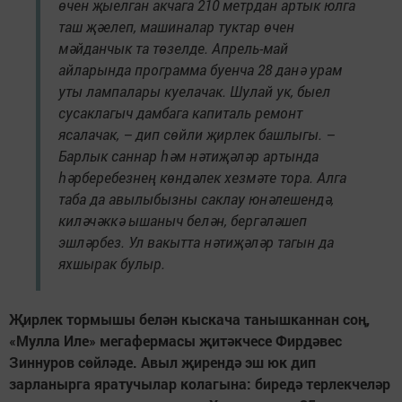
өчен җыелган акчага 210 метрдан артык юлга
таш җәелеп, машиналар туктар өчен
мәйданчык та төзелде. Апрель-май
айларында программа буенча 28 данә урам
уты лампалары куелачак. Шулай ук, быел
сусак­лагыч дамбага капиталь ремонт
ясалачак, – дип сөйли җирлек башлыгы. –
Барлык саннар һәм нәтиҗәләр артында
һәрберебезнең көндәлек хезмәте тора. Алга
таба да авылыбызны саклау юнәлешендә,
киләчәккә ышаныч белән, бергәләшеп
эшләрбез. Ул вакытта нәтиҗәләр тагын да
яхшырак булыр.
Җирлек тормышы белән кыскача танышканнан соң,
«Мулла Иле» мегафермасы җитәкчесе Фирдәвес
Зиннуров сөйләде. Авыл җирендә эш юк дип
зарланырга яратучылар колагына: биредә терлекчеләр