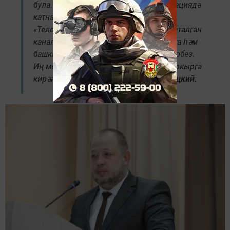
була. Ризыкларны махсус хәрби операциядә
катнашучыларга да җибәрдек. Аннан,
«Телеграм»да «Царская курочка» дип аталган
каналыбыз бар. Тәҗрибә уртаклашырга һәм
башкалардан өйрәнергә һәрвакыт әзербез.
Иң мөһиме – үз эшеңне башлаудан куркырга
кирәкми», –
дип сөйләде Олег Свинцицкий.