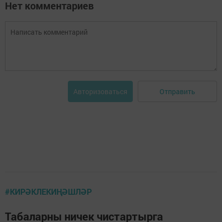
Нет комментариев
Отправить
Авторизоваться
#КИРӘКЛЕКИҢӘШЛӘР
Табаларны ничек чистартырга