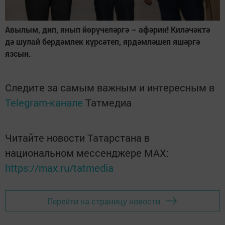
Авылым, дип, янып йөрүчеләргә – афәрин! Киләчәктә
дә шулай бердәмлек күрсәтеп, ярдәмләшеп яшәргә
язсын.
Следите за самым важным и интересным в
Telegram-канале
Татмедиа
Читайте новости Татарстана в
национальном мессенджере MАХ:
https://max.ru/tatmedia
Перейти на страницу новости