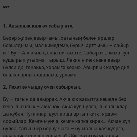
***
1. Авырлык килгәч сабыр итү.
Берәр җирең авыртамы, хатының белән аралар
бозылдымы, мал кимедеме, бурыч арттымы – сабыр
ит! Бу – Аллаһның сиңа нигъмәте. Сабыр ит, әмма кул
кушырып утырма, тырыш. Ләкин ничек кенә авыр
булса да, гөнаһка, хәрамгә кермә. Авырлык килде дип
башкаларны алдалама, урлама.
2. Рәхәткә чыдау өчен сабырлык.
Бу – тагын да авыррак. Акча юк вакытта кешедә бер
генә кыенлык – акча юк. Акча күп булса, кыенлыклар
да күбәя. Туганнар, дуслар да артып китә, ярдәм
сорыйлар. Кемгә мунча, кемгә капка кирәк... Акчаң күп
булса, тагын бер борчу чыга – бу малны кая куярга,
аны ничек саклап калырга? Әйе, рәхәткә чыдавы