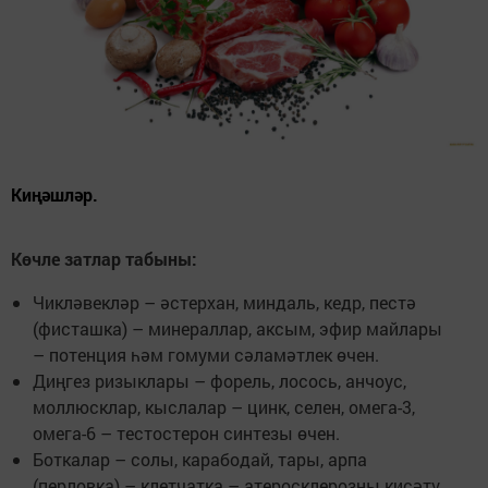
Киңәшләр.
Көчле затлар табыны:
Чикләвекләр – әстерхан, миндаль, кедр, пестә
(фисташка) – минераллар, аксым, эфир майлары
– потенция һәм гомуми сәламәтлек өчен.
Диңгез ризыклары – форель, лосось, анчоус,
моллюсклар, кыслалар – цинк, селен, омега-3,
омега-6 – тес­тостерон синтезы өчен.
Боткалар – солы, карабодай, тары, арпа
(перловка) – клетчатка – атеросклерозны кисәтү,