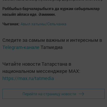
Раббыбыз барчаларыбызга да күркәм сабырлыклар
насыйп әйләсә иде. Әәмииин.
Чыганак:
Авыл хатыны/Сельчанка
Следите за самым важным и интересным в
Telegram-канале
Татмедиа
Читайте новости Татарстана в
национальном мессенджере MАХ:
https://max.ru/tatmedia
Перейти на страницу новости