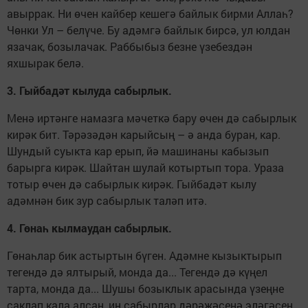
авыррак. Ни өчен кайбер кешегә байлык бирми Аллаһ?
Чөнки Ул – белүче. Бу адәмгә байлык бирсә, ул юлдан
язачак, бозылачак. Раббыбыз безне үзебездән
яхшырак белә.
3. Гыйбадәт кылуда сабырлык.
Менә иртәнге намазга мәчеткә бару өчен дә сабырлык
кирәк бит. Тәрәзәдән карыйсың – ә анда буран, кар.
Шундый суыкта кар ерып, йә машинаны кабызып
барырга кирәк. Шайтан шулай котыртып тора. Ураза
тотыр өчен дә сабырлык кирәк. Гыйбадәт кылу
адәмнән бик зур сабырлык таләп итә.
4. Гөнаһ кылмаудан сабырлык.
Гөнаһлар бик астыртын бүген. Адәмне кызыктырып
тегендә дә ялтырый, монда да... Тегендә дә күңел
тарта, монда да... Шушы бозыклык арасында үзеңне
саклап кала алсаң, иң сабырлар дәрәҗәсенә эләгәсең.