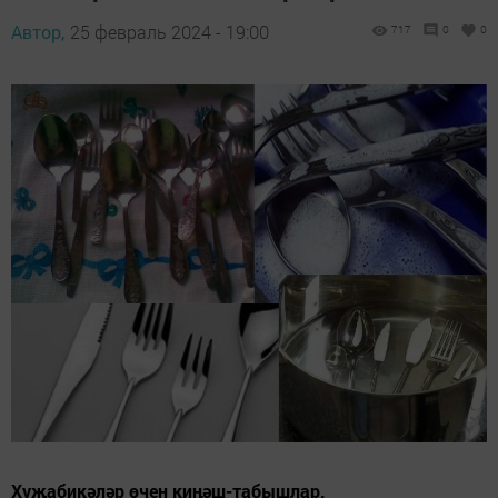
Автор,
25 февраль 2024 - 19:00
717
0
0
Хуҗабикәләр өчен киңәш-табышлар.