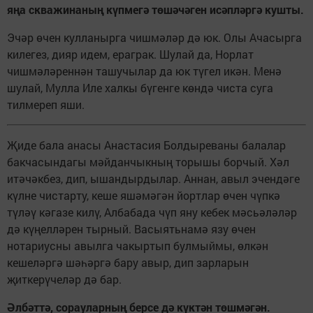
яңа скважинаның күпмегә төшәчәген исәпләргә кушты.
Эчәр өчен кулланырга чишмәләр дә юк. Олы Ачасырга
килегез, дияр идем, ераг­рак. Шулай да, Норлат
чишмәләреннән ташучылар да юк түгел икән. Менә
шулай, Мулла Иле халкы бүгенге көндә чиста суга
тилмереп яши.
Җиде бала анасы Анастасия Болдыреваны балалар
бакчасындагы мәйданчыкның торышы борчый. Хәл
итә­чәкбез, дип, ышандырдылар. Аннан, авыл эчендәге
күлне чистарту, кеше яшәмәгән йортлар өчен чүпкә
түләү кәгазе килү, Албабада чүп яну кебек мәсьәләләр
дә күңелләрен тырный. Васыятьнамә язу өчен
нотариусны авылга чакыртып булмыймы, өлкән
кешеләргә шәһәргә бару авыр, дип зарларын
җиткерүчеләр дә бар.
Әлбәттә, сорауларның берсе дә күктән төшмәгән.