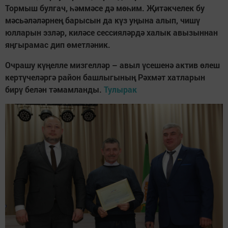
Тормыш булгач, һәммәсе дә мөһим. Җитәкчелек бу
мәсьәләләрнең барысын да күз уңына алып, чишү
юлларын эзләр, киләсе сессия­ләрдә халык авызыннан
яңгырамас дип өметләник.
Очрашу күңелле мизгелләр – авыл үсешенә актив өлеш
кертүчеләргә район башлыгының Рәхмәт хатларын
бирү белән тәмамланды.
Тулырак