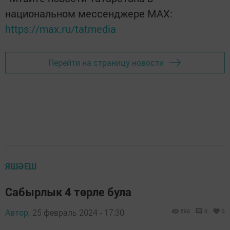
национальном мессенджере MАХ:
https://max.ru/tatmedia
Перейти на страницу новости
ЯШӘЕШ
Сабырлык 4 төрле була
Автор,
25 февраль 2024 - 17:30
590
0
0