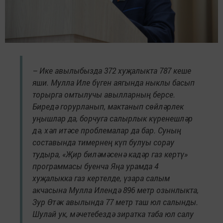
– Ике авылыбыз­да 372 хуҗалыкта 787 кеше
яши. Мулла Иле бүген аягында нык­лы басып
торырга омтылучы авылларның берсе.
Биредә горурланып, мактанып сөйләрлек
уңышлар да, борчуга салырлык күренешләр
дә, хәл итәсе проблемалар да бар. Суның
составында тимернең күп булуы сорау
тудыра, «Җир биләмәсенә кадәр газ кертү»
программасы буенча Яңа урамда 4
хуҗалыкка газ кертелде, үзара салым
акчасына Мулла Илендә 896 метр озынлыкта,
Зур Өтәк авылында 77 метр таш юл салынды.
Шулай ук, мәчетебездә зиратка таба юл салу