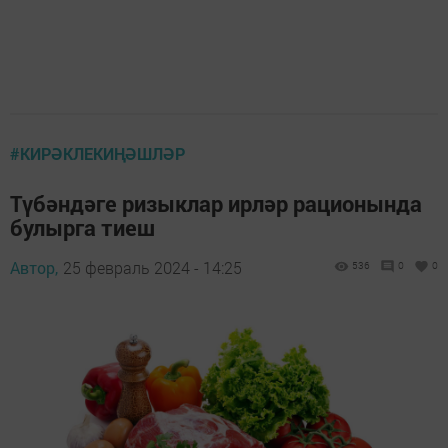
#КИРӘКЛЕКИҢӘШЛӘР
Түбәндәге ризыклар ирләр рационында
булырга тиеш
Автор,
25 февраль 2024 - 14:25
536
0
0