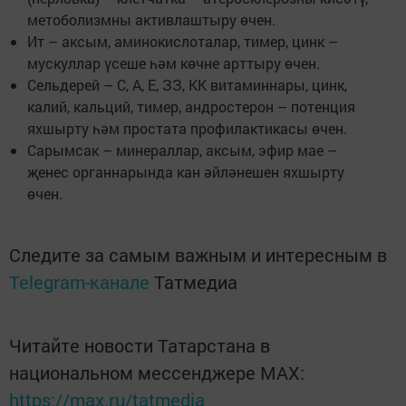
метоболизмны активлаштыру өчен.
Ит – аксым, аминокислоталар, тимер, цинк –
мускуллар үсеше һәм көчне арттыру өчен.
Сельдерей – С, А, Е, ЗЗ, КК витаминнары, цинк,
калий, кальций, тимер, андростерон – потенция
яхшыр­ту һәм простата профилактикасы өчен.
Сарымсак – минераллар, аксым, эфир мае –
җенес органнарында кан әйләнешен яхшырту
өчен.
Следите за самым важным и интересным в
Telegram-канале
Татмедиа
Читайте новости Татарстана в
национальном мессенджере MАХ:
https://max.ru/tatmedia