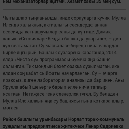
һәм механизаторлар җитми. Хезмәт хакы 35 мең сум.
Чыгышлар тыңланылды, инде сорауларга күчик. Мулла
Илендә халыкның активлыгы сөендерде, аннан
сессиядә катнашучылар саны да күп иде. Димәк,
халык: «Сессияләре бездән башка да узар әле», – дип
кул селтәмәгән. Су мәсьәләсе биредә ничә еллардан
бирле яңгырый. Башлык сүзләренә караганда, 2014
елда «Чиста су» программасы буенча яңа башня
салынган. Тик мондый бәхет озакка сузылмаган, ике
елдан соң кабат сыйфаты начарланган. Су – эчәргә
яраксыз, дигән лаборатория анализы да бар икән. Аны
Ярулла абый шәһәргә барып әллә ничә тапкыр
ясаткан. Нәтиҗәсе генә сөенерлек түгел. Бу бәладән
Мулла Иле халкын яңа су башнясы гына коткара алыр,
мөгаен.
Район башлыгы урынбасары Норлат торак-коммуналь
хуҗалыгы предприятиесе җитәкчесе Ленар Садриевка