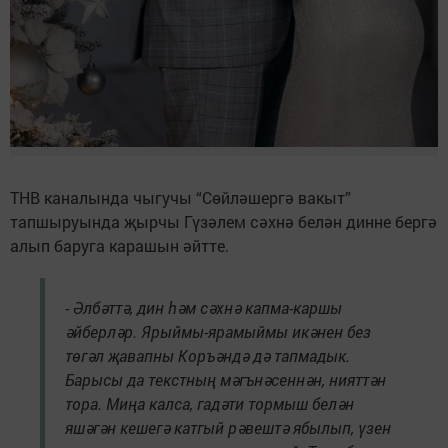
ТНВ каналында чыгучы “Сөйләшергә вакыт”
тапшыруында җырчы Гүзәлем сәхнә белән динне бергә
алып баруга карашын әйтте.
- Әлбәттә, дин һәм сәхнә капма-каршы
әйберләр. Ярыймы-ярамыймы икәнен без
төгәл җавапны Коръәндә дә тапмадык.
Барысы да текстның мәгънәсеннән, нияттән
тора. Миңа калса, гадәти тормыш белән
яшәгән кешегә катгый рәвештә ябылып, үзен