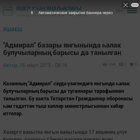
ЯШЕЛ ҮЗӘН ЯҢАЛЫКЛАРЫ
16+
5
Автоматическое закрытие баннера через
Зеленодольск районының "Яшел Үзән" газетасы
ЯШӘЕШ
"Адмирал" базары янгынында һәлак
булучыларның барысы да танылган
Автор,
16 март 2015 - 06:16
1046
0
0
Казанның "Адмирал" сәүдә үзәгендәге янгында һәлак
булучыларның барысы да туганнары тарафыннан
танылган. Бу хакта Татарстан Гражданнар оборонасы
һәм гадәттән тыш хәлләр министрлыгыннан хәбәр
иттеләр.
Хәзерге вакытка янгын вакытында 17 кешенең үлүе
билгеле. Аларның 13енең җәсәде җирләү өчен