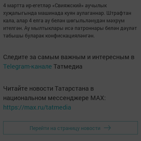
4 мартта ир-егетләр «Свияжский» аучылык
хуҗалыгында машинада куян аулаганнар. Штрафтан
кала, алар 4 елга ау белән шөгыльләнүдән мәхрүм
ителгән. Ау мылтыклары исә патроннары белән дәүләт
табышы буларак конфискацияләнгән.
Следите за самым важным и интересным в
Telegram-канале
Татмедиа
Читайте новости Татарстана в
национальном мессенджере MАХ:
https://max.ru/tatmedia
Перейти на страницу новости