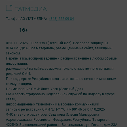
Телефон АО «ТАТМЕДИА»:
(843) 222 09 84
16+
© 2011 - 2026. Яшел Узэн (Зеленый Дол). Все права защищены.
© ТАТМЕДИА. Все материалы, размещенные на сайте, защищены
законом.
Перепечатка, воспроизведение и распространение в любом объеме
информации,
размещенной на сайте, возможна только с письменного согласия
редакций СМИ.
При поддержке Республиканского агентства по печати и массовым
коммуникациям.
Наименование СМИ: Яшел Узэн (Зеленый Дол)
СМИ зарегистрировано Федеральной службой по надзору в сфере
связи,
информационных технологий и массовых коммуникаций
запись о регистрации СМИ Эл № ФС 77- 90146 от 07.10.2025
ФИО главного редактора: Садыкова Ильсия Мансуровна
Адрес редакции: Российская Федерация, Республика Татарстан,
422540, Зеленодольский район, г. Зеленодольск, ул. Гоголя, дом 23А