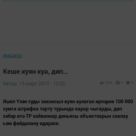
ЯШӘЕШ
Кеше куян куа, дип...
Автор,
15 март 2015 - 10:20
1374
0
0
Яшел Үзән суды законсыз куян аулаган ирләрне 100 000
сумга штрафка тарту турында карар чыгарды, дип
хәбәр итә ТР хайваннар дөньясы объектларын саклау
һәм файдалану идарәсе.