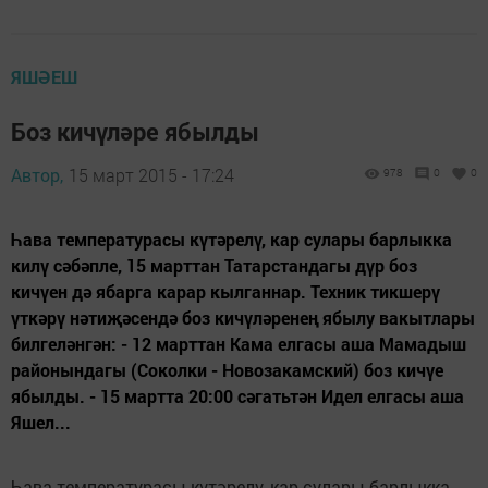
ЯШӘЕШ
Боз кичүләре ябылды
Автор,
15 март 2015 - 17:24
978
0
0
Һава температурасы күтәрелү, кар сулары барлыкка
килү сәбәпле, 15 марттан Татарстандагы дүр боз
кичүен дә ябарга карар кылганнар. Техник тикшерү
үткәрү нәтиҗәсендә боз кичүләренең ябылу вакытлары
билгеләнгән: - 12 марттан Кама елгасы аша Мамадыш
районындагы (Соколки - Новозакамский) боз кичүе
ябылды. - 15 мартта 20:00 сәгатьтән Идел елгасы аша
Яшел...
Һава температурасы күтәрелү, кар сулары барлыкка