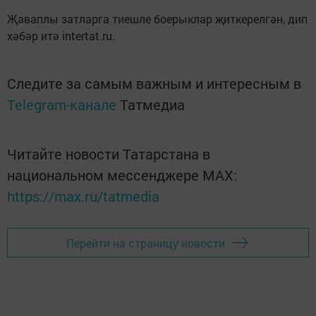
Җаваплы затларга тиешле боерыклар җиткерелгән, дип
хәбәр итә intertat.ru.
Следите за самым важным и интересным в
Telegram-канале
Татмедиа
Читайте новости Татарстана в
национальном мессенджере MАХ:
https://max.ru/tatmedia
Перейти на страницу новости