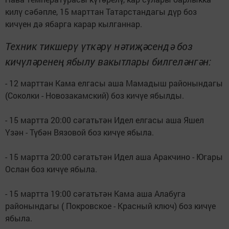
килү сәбәпле, 15 марттан Татарстандагы дүр боз
кичүен дә ябарга карар кылганнар.
Техник тикшерү үткәрү нәтиҗәсендә боз
кичүләренең ябылу вакытлары билгеләнгән:
- 12 марттан Кама елгасы аша Мамадыш районындагы
(Соколки - Новозакамский) боз кичүе ябылды.
- 15 мартта 20:00 сәгатьтән Идел елгасы аша Яшел
Үзән - Түбән Вязовой боз кичүе ябыла.
- 15 мартта 20:00 сәгатьтән Идел аша Аракчино - Югары
Ослан боз кичүе ябыла.
- 15 мартта 19:00 сәгатьтән Кама аша Алабуга
районындагы ( Покровское - Красный ключ) боз кичүе
ябыла.