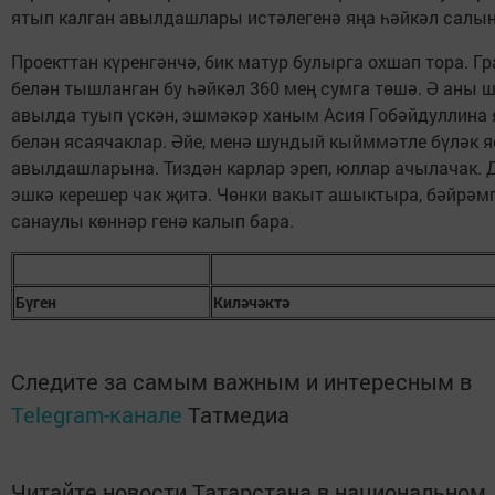
ятып калган авылдашлары истәлегенә яңа һәйкәл салын
Проекттан күренгәнчә, бик матур булырга охшап тора. Гр
белән тышланган бу һәйкәл 360 мең сумга төшә. Ә аны
авылда туып үскән, эшмәкәр ханым Асия Гобәйдуллина
белән ясаячаклар. Әйе, менә шундый кыйммәтле бүләк я
авылдашларына. Тиздән карлар эреп, юллар ачылачак. 
эшкә керешер чак җитә. Чөнки вакыт ашыктыра, бәйрәм
санаулы көннәр генә калып бара.
Бүген
Киләчәктә
Следите за самым важным и интересным в
Telegram-канале
Татмедиа
Читайте новости Татарстана в национальном