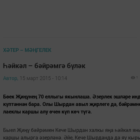
ХӘТЕР – МӘҢГЕЛЕК
Һәйкәл – бәйрәмгә бүләк
Автор,
15 март 2015 - 10:14
1
Бөек Җиңүнең 70 еллыгы якынлаша. Әзерлек эшләре ин
күптәннән бара. Олы Шырдан авыл җирлеге дә, бәйрәмн
лаеклы каршы алу өчен күп көч түгә.
Быел Җиңү бәйрәмен Кече Шырдан халкы яңа һәйкәл ян
каршы алырга әзерләнә. Әйе, Кече Шырданда да яу кыр