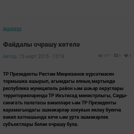
ЯШӘЕШ
Файдалы очрашу көтелә
Автор,
15 март 2015 - 13:19
1017
0
0
ТР Президенты Рөстәм Миңнеханов күрсәтмәсен
тормышка ашырып, агымдагы елның мартында
республика муниципаль район һәм шәһәр округлары
территорияләрендә ТР Икътисад министрлыгы, Сәүдә-
сәнәгать палатасы вәкилләре һәм ТР Президенты
карамагындагы эшмәкәрләр хокукын яклау буенча
вәкил катнашында кече һәм урта эшмәкәрлек
субъектлары белән очрашу була.