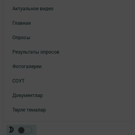
Актуальное видео
Главная
Опросы
Результаты опросов
Фотогалереи
СОУТ
Документлар
Төрле темалар