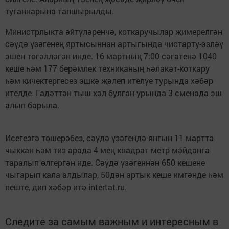
туганнарына тапшырылды.
Министрлыкта әйтүләренчә, коткаручылар җимерелгән
сәүдә үзәгенең яртысыннан артыгында чистарту-эзләү
эшен төгәлләгән инде. 16 мартның 7:00 сәгатенә 1040
кеше һәм 177 берәмлек техниканың һәлакәт-коткару
һәм кичектергесез эшкә җәлеп ителүе турында хәбәр
ителде. Гадәттән тыш хәл булган урында 3 сменада эш
алып барыла.
Исегезгә төшерәбез, сәүдә үзәгендә янгын 11 мартта
чыккан һәм тиз арада 4 мең квадрат метр мәйданга
таралып өлгергән иде. Сәүдә үзәгеннән 650 кешене
чыгарып кала алдылар, 50дән артык кеше имгәнде һәм
пеште, дип хәбәр итә intertat.ru.
Следите за самым важным и интересным в