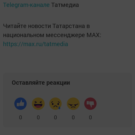
Telegram-канале
Татмедиа
Читайте новости Татарстана в
национальном мессенджере MАХ:
https://max.ru/tatmedia
Оставляйте реакции
0
0
0
0
0