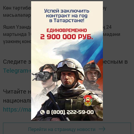
Көн тәртибендә - эшмәкәрлекне яклау, үстерү
мәсьәләләре.
Яшел Үзәндә әлеге очрашу агымдагы елның 24
мартында 10 сәгатьтә Горький исемендәге мәдәни
үзәкнең конференцияләр залында узачак.
Следите за самым важным и интересным в
Telegram-канале
Татмедиа
Читайте новости Татарстана в
национальном мессенджере MАХ:
https://max.ru/tatmedia
Перейти на страницу новости