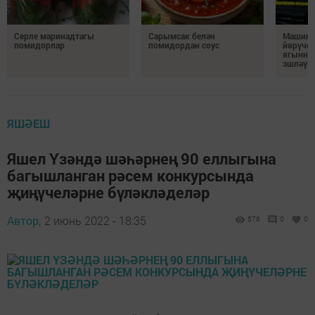
Серле маринадтагы
Сарымсак белән
Машина
помидорлар
помидордан соус
йөрүчел
ягыннан
эшләү 
ЯШӘЕШ
Яшел Үзәндә шәһәрнең 90 еллыгына
багышланган рәсем конкурсында
җиңүчеләрне бүләкләделәр
Автор,
2 июнь 2022 - 18:35
576
0
0