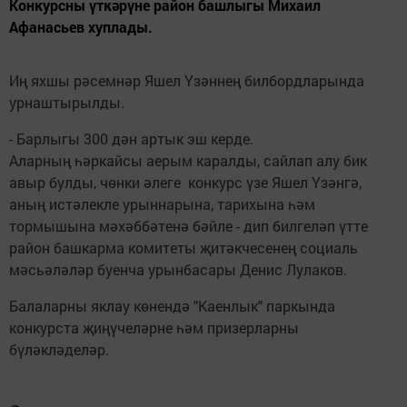
Конкурсны үткәрүне район башлыгы Михаил
Афанасьев хуплады.
Иң яхшы рәсемнәр Яшел Үзәннең билбордларында
урнаштырылды.
- Барлыгы 300 дән артык эш керде.
Аларның һәркайсы аерым каралды, сайлап алу бик
авыр булды, чөнки әлеге конкурс үзе Яшел Үзәнгә,
аның истәлекле урыннарына, тарихына һәм
тормышына мәхәббәтенә бәйле - дип билгеләп үтте
район башкарма комитеты җитәкчесенең социаль
мәсьәләләр буенча урынбасары Денис Лулаков.
Балаларны яклау көнендә "Каенлык" паркында
конкурста җиңүчеләрне һәм призерларны
бүләкләделәр.