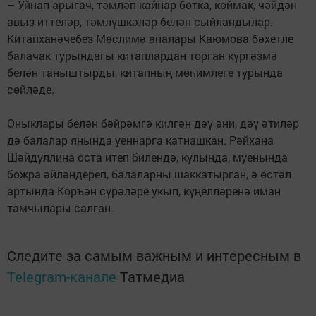
– Уйнап арыгач, тәмләп кайнар ботка, коймак, чәйдән
авыз иттеләр, тәмлүшкәләр белән сыйландылар.
Китапханәчебез Мөслимә апалары Каюмова бәхетле
балачак турындагы китаплардан торган күргәзмә
белән таныштырды, китапның мөһимлеге турында
сөйләде.
Оныклары белән бәйрәмгә килгән дәү әни, дәү әтиләр
дә балалар янында уеннарга катнашкан. Рәйхана
Шәйдуллина оста итеп билендә, кулында, муенында
боҗра әйләндереп, балаларны шаккатырган, ә өстәл
артында Коръән сүрәләре укып, күңелләренә иман
тамчылары салган.
Следите за самым важным и интересным в
Telegram-канале
Татмедиа