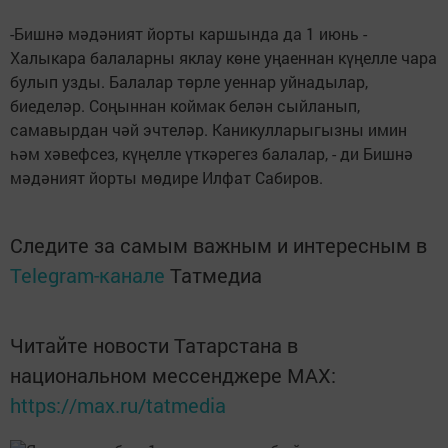
-Бишнә мәдәният йорты каршында да 1 июнь -
Халыкара балаларны яклау көне уңаеннан күңелле чара
булып узды. Балалар төрле уеннар уйнадылар,
биеделәр. Соңыннан коймак белән сыйланып,
самавырдан чәй эчтеләр. Каникулларыгызны имин
һәм хәвефсез, күңелле үткәрегез балалар, - ди Бишнә
мәдәният йорты мөдире Илфат Сабиров.
Следите за самым важным и интересным в
Telegram-канале
Татмедиа
Читайте новости Татарстана в
национальном мессенджере MАХ:
https://max.ru/tatmedia