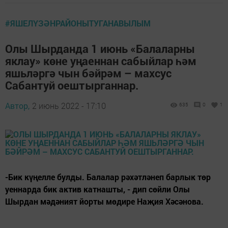
#ЯШЕЛҮЗӘНРАЙОНЫТУГАНАВЫЛЫМ
Олы Шырданда 1 июнь «Балаларны
яклау» көне уңаеннан сабыйлар һәм
яшьләргә чын бәйрәм – махсус
Сабантуй оештырганнар.
Автор,
2 июнь 2022 - 17:10
635
0
1
-Бик күңелле булды. Балалар рәхәтләнеп барлык төр
уеннарда бик актив катнашты, - дип сөйли Олы
Шырдан мәдәният йорты мөдире Наҗия Хәсәнова.