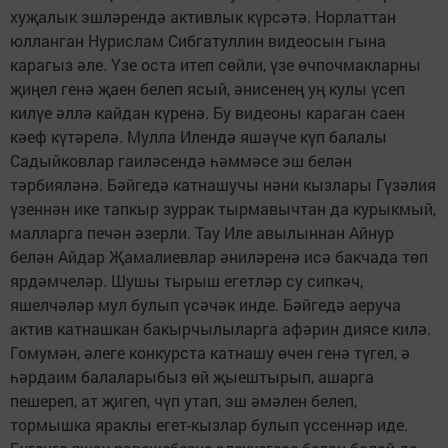
хуҗалык эшләрендә активлык күрсәтә. Норлаттан
юлланган Нурислам Сибгатуллин видеосын гына
карагыз әле. Үзе оста итеп сөйли, үзе өчпочмакларны
җиңел генә җаен белеп ясый, әнисенең уң кулы үсеп
килүе әллә кайдан күренә. Бу видеоны караган саен
кәеф күтәрелә. Мулла Илендә яшәүче күп балалы
Садыйковлар гаиләсендә һәммәсе эш белән
тәрбияләнә. Бәйгедә катнашучы нәни кызлары Гүзәлия
үзеннән ике тапкыр зуррак тырмавычтан да курыкмый,
малларга печән әзерли. Тау Иле авылыннан Айнур
белән Айдар Җамалиевлар әниләренә исә бакчада төп
ярдәмчеләр. Шушы тырыш егетләр су сипкәч,
яшелчәләр мул булып үсәчәк инде. Бәйгедә аеруча
актив катнашкан бакырчылыларга афәрин диясе килә.
Гомумән, әлеге конкурста катнашу өчен генә түгел, ә
һәрдаим балаларыбыз өй җыештырып, ашарга
пешереп, ат җигеп, чүп утап, эш әмәлен белеп,
тормышка яраклы егет-кызлар булып үссеннәр иде.