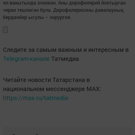
ял вакытында эләккән. Аны дирофилярий йоктырган
черки тешләгән була. Дирофиляриозны дәвалауның
бердәнбер ысулы – хирургия.
Следите за самым важным и интересным в
Telegram-канале
Татмедиа
Читайте новости Татарстана в
национальном мессенджере MАХ:
https://max.ru/tatmedia