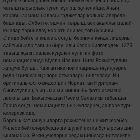
Бүгенге яшәү рәвешебезне элеккегесе белән болай да
чагыштырырлык түгел, күп эш җиңеләйде. Аның
каравы замана баласы гаджетлар колына әверелә
башлады. Әлбәттә, эшчән, тырыш, аек акыллы малай-
кызлар тәрбияләү һәр әти-әнинең төп бурычы.
Ә инде бәйгегә килсәк, соңгы берничә көндә лидерны
сайтыбызда тавыш бирү юлы белән билгеләдек. 1275
тавыш җыеп, халык күңелен яулаган фото
номинациясендә Мулла Иленнән Нияз Рәхмәтуллин
җиңүче булды. Калган ике номинациядә иң-иңнәрне
редак циябезнең жюри әгъзалары билгеләде. Иң
оригиналь фото-видео дип Норлаттан Нурислам
Сибгатуллин, ә иң «ми-ми-мишный» фото исеменә
лаеклы дип Бакырчыдан Рәсим Сәлахиев табылды.
Гәрчә соңгы номинациягә бик күпләрнең эшләре туры
килерлек иде.
Барлык катнашучыларга рәхмәтебез не җиткерәбез.
Киләсе бәйгеләребездә дә шулай актив булырсыз дип
ышанабыз. Ә җиңүчеләрне редакциябездә истәлекле