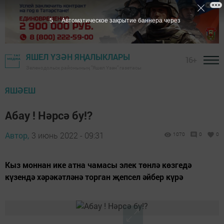
4
Автоматическое закрытие баннера через
ЯШЕЛ ҮЗӘН ЯҢАЛЫКЛАРЫ
16+
Зеленодольск районының "Яшел Үзән" газетасы
ЯШӘЕШ
Абау ! Нәрсә бу!?
Автор,
3 июнь 2022 - 09:31
1070
0
0
Кыз моннан ике атна чамасы элек төнлә көзгедә
күзендә хәрәкәтләнә торган җепсел әйбер күрә