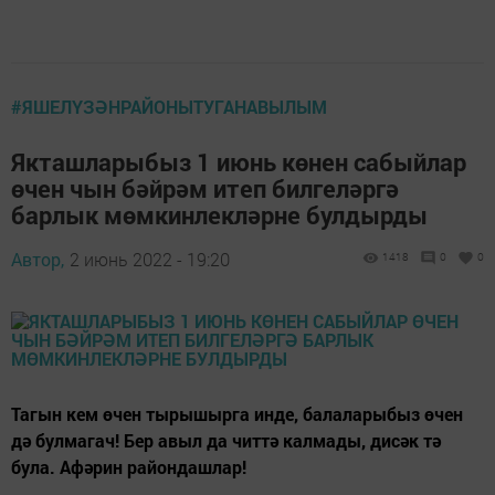
#ЯШЕЛҮЗӘНРАЙОНЫТУГАНАВЫЛЫМ
Якташларыбыз 1 июнь көнен сабыйлар
өчен чын бәйрәм итеп билгеләргә
барлык мөмкинлекләрне булдырды
Автор,
2 июнь 2022 - 19:20
1418
0
0
Тагын кем өчен тырышырга инде, балаларыбыз өчен
дә булмагач! Бер авыл да читтә калмады, дисәк тә
була. Афәрин райондашлар!