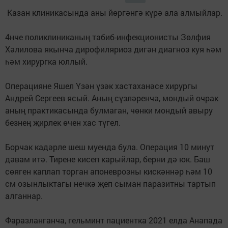
Казан клиникасында аны йөргәнгә күрә ала алмыйлар.
4нче поликлиниканың табиб-инфекционисты Зөлфия
Хәлилова якынча дирофиляриоз дигән диагноз куя һәм
һәм хирургка юллый.
Операцияне Яшел Үзән үзәк хастаханәсе хирургы
Андрей Сергеев ясый. Аның сүзләренчә, мондый очрак
аның практикасында булмаган, чөнки мондый авыру
безнең җирлек өчен хас түгел.
Борчак кадәрле шеш муенда була. Операция 10 минут
дәвам итә. Тирене кисеп карыйлар, берни дә юк. Баш
сөяген каплап торган апоневрозны кискәннәр һәм 10
см озынлыктагы нечкә җеп сыман паразитны тартып
алганнар.
Фаразланганча, гельминт пациентка 2021 елда Анапада