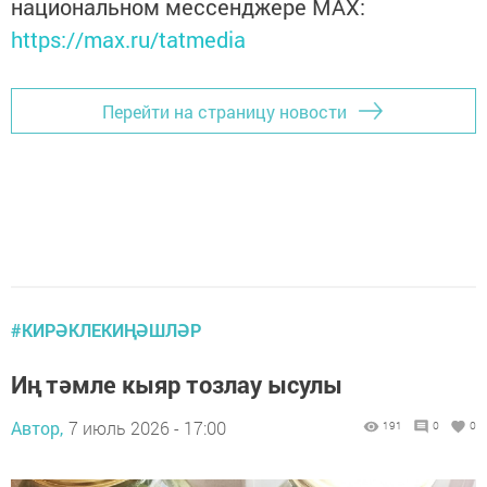
национальном мессенджере MАХ:
https://max.ru/tatmedia
Перейти на страницу новости
#КИРӘКЛЕКИҢӘШЛӘР
Иң тәмле кыяр тозлау ысулы
Автор,
7 июль 2026 - 17:00
191
0
0