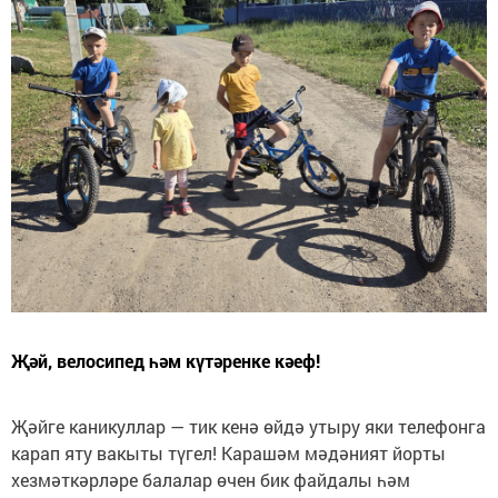
Җәй, велосипед һәм күтәренке кәеф!
Җәйге каникуллар — тик кенә өйдә утыру яки телефонга
карап яту вакыты түгел! Карашәм мәдәният йорты
хезмәткәрләре балалар өчен бик файдалы һәм