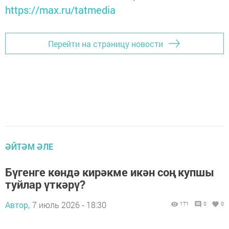
https://max.ru/tatmedia
Перейти на страницу новости
ӘЙТӘМ ӘЛЕ
Бүгенге көндә кирәкме икән соң купшы
туйлар үткәрү?
Автор,
7 июль 2026 - 18:30
171
0
0