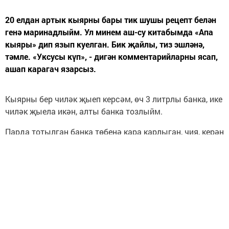
20 елдан артык кыярны бары тик шушы рецепт белән
генә маринадлыйм. Ул минем аш-су китабымда «Апа
кыяры» дип язып куелган. Бик җайлы, тиз эшләнә,
тәмле. «Уксусы күп», - дигән комментарийларны ясап,
ашап карагач язарсыз.
Кыярны бер чиләк җыеп керсәм, өч 3 литрлы банка, ике
чиләк җыела икән, алты банка тозлыйм.
Парда тотылган банка төбенә кара карлыган, чия, керән
яфрагы, укроп башы, 2 тырнак сарымсак, лавр яфрагы,
4-5 түгәрәк, хуш исле борыч салып, кыярларны
тыгызлап (!) тутырырга. Өстенә кайнар су коеп
суынганчы тотарга.
Маринад:
4 л суга: 0,5 стакан тоз, 1 стакан шикәр комы кушып