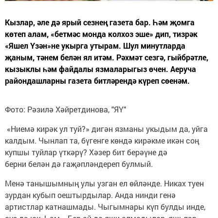
Кызлар, әле дә ярый сезнең газета бар. Һәм җомга
көтеп алам, «бетмәс монда колхоз эше» дип, тизрәк
«Яшел Үзән»не укырга утырам. Шул минутларда
җаным, тәнем белән ял итәм. Рәхмәт сезгә, гыйбрәтле,
кызыклы һәм файдалы язмаларыгыз өчен. Аеруча
райондашларны газета битләрендә күреп сөенәм.
Фото: Рәзилә Хәйретдинова, "ЯҮ"
«Ниемә кирәк ул туй?» дигән язманы укыдым да, уйга
калдым. Чынлап та, бүгенге көндә кирәкме икән соң
купшы туйлар үткәрү? Хәзер бит берәүне дә
берни белән дә гаҗәпләндереп булмый.
Менә танышымның улы узган ел өйләнде. Никах туен
зурдан кубып оештырдылар. Анда нинди генә
артистлар катнашмады. Чыгымнары күп булды инде,