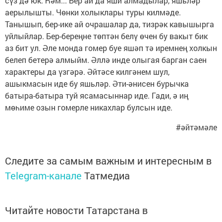
сүз дә юк. Һәм... Бер ай да яши алмадылар, яшьләр
аерылышты. Чөнки холыклары туры килмәде.
Танышып, бер-ике ай очрашалар да, тизрәк кавышырга
уйлыйлар. Бер-береңне төптән белү өчен бу вакыт бик
аз бит ул. Әле монда гомер буе яшәп тә иремнең холкын
белеп бетерә алмыйм. Әллә инде олыгая барган саен
характеры да үзгәрә. Әйтәсе килгәнем шул,
ашыкмасын иде бу яшьләр. Әти-әнисен бурычка
батыра-батыра туй ясамасыннар иде. Гади, ә иң
мөһиме озын гомерле никахлар булсын иде.
#әйтәмәле
Следите за самым важным и интересным в
Telegram-канале
Татмедиа
Читайте новости Татарстана в