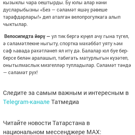
кызыклы чара оештырды. Бу юлы алар нәни
дусларыбызны «Без — сәламәт яшәү рәвеше
тарафдарлары!» дип аталган велопрогулкага алып
чыктылар.
Велосипедта йөрү —
ул тик бергә күңел ачу гына түгел,
ә сәламәтлекне ныгыту, спортка мәхәббәт уяту һәм
саф һавада рәхәтләнеп ял итү дә. Балалар юл буе бер-
берсе белән аралашып, табигать матурлыгын күзәтеп,
онытылмаслык мизгелләр тупладылар. Сәламәт тәндә
— сәламәт рух!
Следите за самым важным и интересным в
Telegram-канале
Татмедиа
Читайте новости Татарстана в
национальном мессенджере MАХ: