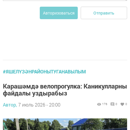
Отправить
Авторизоваться
#ЯШЕЛҮЗӘНРАЙОНЫТУГАНАВЫЛЫМ
Карашәмдә велопрогулка: Каникулларны
файдалы уздырабыз
Автор,
7 июль 2026 - 20:00
176
0
0