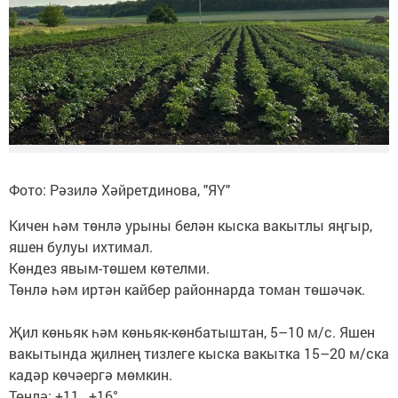
Фото: Рәзилә Хәйретдинова, "ЯҮ"
Кичен һәм төнлә урыны белән кыска вакытлы яңгыр,
яшен булуы ихтимал.
Көндез явым-төшем көтелми.
Төнлә һәм иртән кайбер районнарда томан төшәчәк.
Җил көньяк һәм көньяк-көнбатыштан, 5–10 м/с. Яшен
вакытында җилнең тизлеге кыска вакытка 15–20 м/ска
кадәр көчәергә мөмкин.
Төнлә: +11…+16°