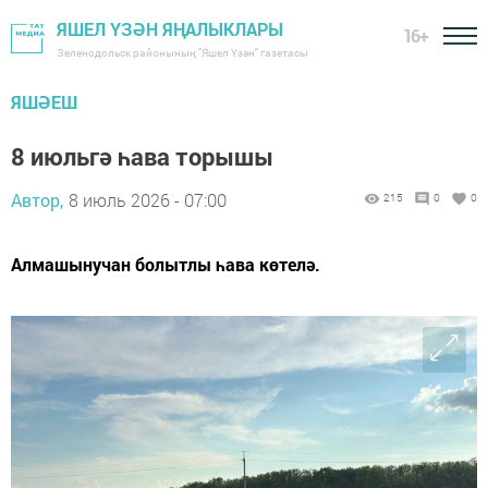
ЯШЕЛ ҮЗӘН ЯҢАЛЫКЛАРЫ
16+
Зеленодольск районының "Яшел Үзән" газетасы
ЯШӘЕШ
8 июльгә һава торышы
Автор,
8 июль 2026 - 07:00
215
0
0
Алмашынучан болытлы һава көтелә.