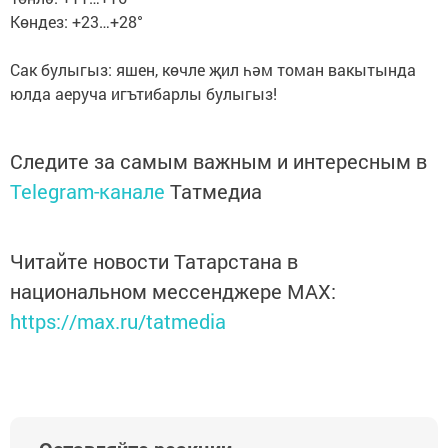
Көндез: +23…+28°
Сак булыгыз: яшен, көчле җил һәм томан вакытында
юлда аеруча игътибарлы булыгыз!
Следите за самым важным и интересным в
Telegram-канале
Татмедиа
Читайте новости Татарстана в
национальном мессенджере MАХ:
https://max.ru/tatmedia