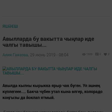
ЯШӘЕШ
Авылларда бу вакытта чыңлар иде
чалгы тавышы...
Алия Гаязова,
29 июнь 2019 - 08:04
1303
0
0
Авылда кылны кырыкка ярыр чак бүген. Ул эшнең
күплегеее.... Бакча чүбен утап кына өлгер, колорадо
коңгызы да йоклап ятмый.