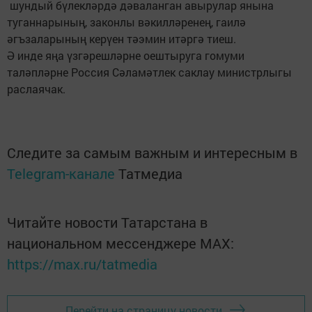
шундый бүлекләрдә дәваланган авырулар янына
туганнарының, законлы вәкилләренең, гаилә
әгъзаларының керүен тәэмин итәргә тиеш.
Ә инде яңа үзгәрешләрне оештыруга гомуми
таләпләрне Россия Сәламәтлек саклау министрлыгы
раслаячак.
Следите за самым важным и интересным в
Telegram-канале
Татмедиа
Читайте новости Татарстана в
национальном мессенджере MАХ:
https://max.ru/tatmedia
Перейти на страницу новости