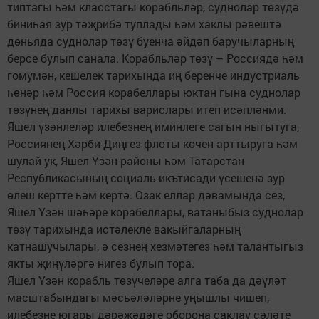
типтагы һәм класстагы корабльләр, суднолар төзүдә
биниһая зур тәҗрибә туплады һәм хаклы рәвештә
дөньяда суднолар төзү буенча әйдәп баручыларның
берсе булып санала. Корабльләр төзү – Россиядә һәм
гомумән, кешелек тарихында иң беренче индустриаль
һөнәр һәм Россия корабеллары юктан гына суднолар
төзүнең данлы тарихы варислары итеп исәпләнми.
Яшел үзәнлеләр илебезнең иминлеге сагын ныгытуга,
Россиянең Хәрби-Диңгез флоты көчен арттыруга һәм
шулай ук, Яшел Үзән районы һәм Татарстан
Республикасының социаль-икътисади үсешенә зур
өлеш кертте һәм кертә. Озак еллар дәвамында сез,
Яшел Үзән шәһәре корабеллары, ватаныбыз суднолар
төзү тарихында истәлекле вакыйгаларның
катнашучылары, ә сезнең хезмәтегез һәм талантыгыз
якты җиңүләргә нигез булып тора.
Яшел Үзән корабль төзүчеләре алга таба да дәүләт
масштабындагы мәсьәләләрне уңышлы чишеп,
илебезне югары дәрәҗәдәге оборона саклау сәләте