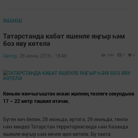
ЯШӘЕШ
Татарстанда кабат яшенле яңгыр һәм
боз яву көтелә
Автор,
28 июнь 2019 - 18:46
1060
0
0
Көньяк-көнчыгыштан искән җилнең тизлеге секундына
17 – 22 метр тәшкил итәчәк.
Бүген кич белән, 28 июньдә, иртәгә, 29 июньдә, төнлә
һәм көндез Татарстан территориясендә һәм Казанда
яшенле яңгыр һәм көчле җил көтелә. Бу хакта