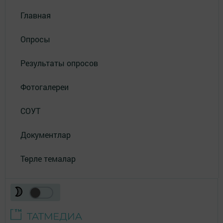
Главная
Опросы
Результаты опросов
Фотогалереи
СОУТ
Документлар
Төрле темалар