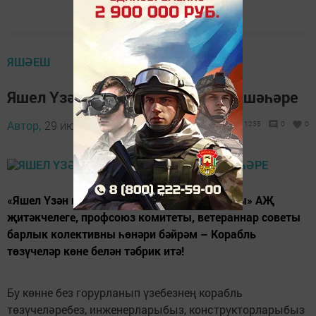
ЯШӘЕШ
Яшел Үзән – корабль төзүчеләр шәһәре
Автор,
29 июнь 2019 - 06:59
1235
0
0
«Яшел Үзән проект-конструкторлык бюросы» АҖ
җитәкчелеге, профсоюз комитеты, ветераннар советы
барлык колективны һөнәри бәйрәм – Корабль
төзүчеләр көне белән тәбрик итә!
Бу көнне без горурланып үзебезнең корабль
төзүчеләребез, инженерларыбыз, конструкторларыбыз