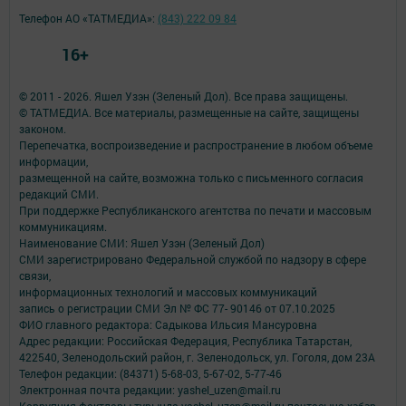
Телефон АО «ТАТМЕДИА»:
(843) 222 09 84
16+
© 2011 - 2026. Яшел Узэн (Зеленый Дол). Все права защищены.
© ТАТМЕДИА. Все материалы, размещенные на сайте, защищены
законом.
Перепечатка, воспроизведение и распространение в любом объеме
информации,
размещенной на сайте, возможна только с письменного согласия
редакций СМИ.
При поддержке Республиканского агентства по печати и массовым
коммуникациям.
Наименование СМИ: Яшел Узэн (Зеленый Дол)
СМИ зарегистрировано Федеральной службой по надзору в сфере
связи,
информационных технологий и массовых коммуникаций
запись о регистрации СМИ Эл № ФС 77- 90146 от 07.10.2025
ФИО главного редактора: Садыкова Ильсия Мансуровна
Адрес редакции: Российская Федерация, Республика Татарстан,
422540, Зеленодольский район, г. Зеленодольск, ул. Гоголя, дом 23А
Телефон редакции: (84371) 5-68-03, 5-67-02, 5-77-46
Электронная почта редакции: yashel_uzen@mail.ru