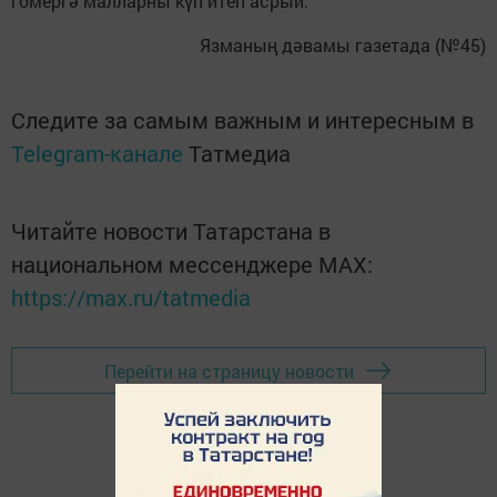
гомергә малларны күп итеп асрый.
Язманың дәвамы газетада (№45)
Следите за самым важным и интересным в
Telegram-канале
Татмедиа
Читайте новости Татарстана в
национальном мессенджере MАХ:
https://max.ru/tatmedia
Перейти на страницу новости