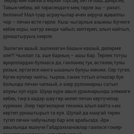
Берәр көн бакчага керми торсаң, бетте баш, диярсең.
Тавык-чебеш, өй тирәсендәге мең төрле эш – рәхәт,
билләһи! Мал-туар асраучылар өчен аеруча җаваплы
чор – печән өсте гөрли. Кыш чыгарлык азыкны бүгенге
кебек коры, матур көндә чабып, киптереп, алып кайтып,
урнаштыруың хәерле.
Эшләгән ашый, эшләмәгән башын кашый, диләрме
әле?! Чынлап та, эше барның – ашы бар. Терлек тотуы
җиңелләрдән булмаса да, гаиләнең тук, өстәлең тулы
ризык, иртәгесе көнгә ышаныч булуы мөһим. Сер түгел,
бүген күпләр чалгы, тырма, сәнәк тотып атналар буе
болында печән чапмый, ә әзер рулоннарны сатып
алуны хуп күрә. Шуңа күрә авыл урамнарында элеккеге
кебек, таңга кадәр шау-гөр килеп печән кертүчеләр
күренми. Әзер төргәкләрне техника алып кайта һәм
кертеп урнаштырып та куя. Шулай да маңгай тирен
түгеп печән чабучылар бар әле арабызда. Әрә
авылында яшәүче Габдрахмановлар гаиләсе гомер-