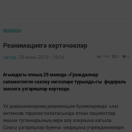
ЯШӘЕШ
Реанимациягә кертәчәкләр
Автор,
28 июнь 2019 - 19:54
1149
0
0
Агымдагы елның 29 маенда «Гражданнар
сәламәтлеген саклау нигезләре турында»гы федераль
законга үзгәрешләр кертелде.
Ул дәваханәләрнең реанимация бүлекләрендә һәм
интенсив терапия палатасында яткан пациентлар
янына туганнарының керә алу хокукына кагыла.
Соңгы үзгәрешләр буенча медицина учреждениеләре