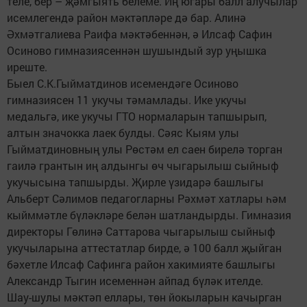
теле, бер – җәмгыять белеме. Иң югары балл алучылар
исемлегендә район мәктәпләре дә бар. Алинә
Әхмәтгалиева Раифа мәктәбеннән, ә Илсаф Сафин
Осиново гимназиясеннән шушындый зур уңышка
иреште.
Быел С.К.Гыйматдинов исемендәге Осиново
гимназиясен 11 укучы тәмамлады. Ике укучы
медальгә, ике укучы ГТО нормаларын тапшырып,
алтын значокка лаек булды. Сәяс Кыям улы
Гыйматдиновның улы Рөстәм ел саен бирелә торган
гаилә грантын иң алдынгы өч чыгарылыш сыйныф
укучысына тапшырды. Җирле үзидарә башлыгы
Альберт Сәлимов педагогларны Рәхмәт хатлары һәм
кыйммәтле бүләкләре белән шатландырды. Гимназия
директоры Гөлинә Саттарова чыгарылыш сыйныф
укучыларына аттестатлар бирде, ә 100 балл җыйган
бәхетле Илсаф Сафинга район хакимияте башлыгы
Александр Тыгин исеменнән айпад бүләк ителде.
Шау-шулы мәктәп еллары, төн йокыларын качырган