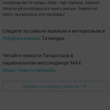
сынаулар артта калды. Алда –зур тормыш. Барлык
теләгән уй-хыялларыгыз чынга ашсын. Хәерле юл
сезгә, чыгарылыш егет-кызлары!
Следите за самым важным и интересным в
Telegram-канале
Татмедиа
Читайте новости Татарстана в
национальном мессенджере MАХ:
https://max.ru/tatmedia
Перейти на страницу новости