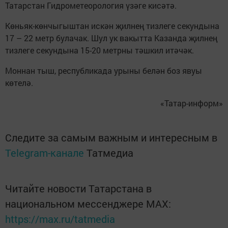
Татарстан Гидрометеорология үзәге кисәтә.
Көньяк-көнчыгыштан искән җилнең тизлеге секундына
17 – 22 метр булачак. Шул ук вакытта Казанда җилнең
тизлеге секундына 15-20 метрны тәшкил итәчәк.
Моннан тыш, республикада урыны белән боз явуы
көтелә.
«Татар-информ»
Следите за самым важным и интересным в
Telegram-канале
Татмедиа
Читайте новости Татарстана в
национальном мессенджере MАХ:
https://max.ru/tatmedia