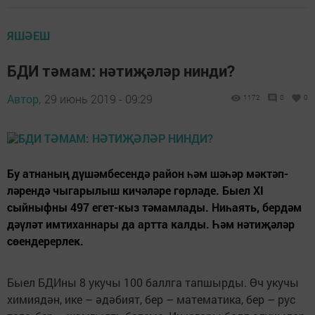
ЯШӘЕШ
БДИ тәмам: нәтиҗәләр нинди?
Автор,
29 июнь 2019 - 09:29
1172
0
0
Бу атнаның дүшәмбесендә район һәм шәһәр мәктәп­
ләрендә чыгарылыш кичәләре гөрләде. Быел XI
сыйныфны 497 егет-кыз тәмамлады. Ниһаять, бердәм
дәүләт имтиханнары да артта калды. Һәм нәтиҗәләр
сөендерерлек.
Быел БДИны 8 укучы 100 баллга тапшырды. Өч укучы
химиядән, ике – әдәбият, бер – математика, бер – рус