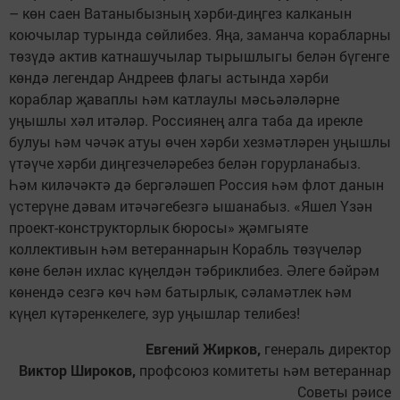
– көн саен Ватаныбызның хәрби-диңгез калканын
коючылар турында сөйлибез. Яңа, заманча корабларны
төзүдә актив катнашучылар тырышлыгы белән бүгенге
көндә легендар Андреев флагы астында хәрби
кораблар җаваплы һәм катлаулы мәсьәләләрне
уңышлы хәл итәләр. Россиянең алга таба да ирекле
булуы һәм чәчәк атуы өчен хәрби хезмәтләрен уңышлы
үтәүче хәрби диңгезчеләребез белән горурланабыз.
Һәм киләчәктә дә бергәләшеп Россия һәм флот данын
үстерүне дәвам итәчәгебезгә ышанабыз. «Яшел Үзән
проект-конструкторлык бюросы» җәмгыяте
коллективын һәм ветераннарын Корабль төзүчеләр
көне белән ихлас күңелдән тәбриклибез. Әлеге бәйрәм
көнендә сезгә көч һәм батырлык, сәламәтлек һәм
күңел күтәренкелеге, зур уңышлар телибез!
Евгений Жирков,
генераль директор
Виктор Широков,
профсоюз комитеты һәм ветераннар
Советы рәисе