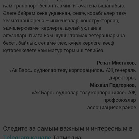
һәм транспорт белән тәэмин итәчәгенә ышанабыз.
Әлеге бәйрәм көне уңаеннан, сезгә, корабльләр төзү
хезмәтчәннәренә – инженерлар, конструкторлар,
эшчеләр-хезмәткәрләргә, шулай ук, гаилә
әгъзаларыгызга һәм шушы тармак ветераннарына
бәхет, байлык, сәламәтлек, күңел көрлеге, кәеф
күтәренкелеге һәм матур тормыш телибез.
Ренат Мистахов,
«Ак Барс» суднолар төзү корпорациясе» АҖ генераль
директоры,
Михаил Подгорнов,
«Ак Барс» суднолар төзү корпорациясе» АҖ
профсоюзлар
ассоциациясе рәисе
Следите за самым важным и интересным в
Telegram-канале
Татмедиа