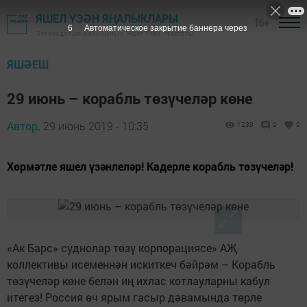
ЯШЕЛ ҮЗӘН ЯҢАЛЫКЛАРЫ
16+
5
Автоматическое закрытие баннера через
Зеленодольск районының "Яшел Үзән" газетасы
ЯШӘЕШ
29 июнь – корабль төзүчеләр көне
Автор,
29 июнь 2019 - 10:35
1239
0
0
Хөрмәтле яшел үзәнлеләр! Кадерле корабль төзүчеләр!
«Ак Барс» суднолар төзү корпорациясе» АҖ
коллективы исеменнән искиткеч бәйрәм – Корабль
төзүчеләр көне белән иң ихлас котлауларны кабул
итегез! Россия өч ярым гасыр дәвамында төрле