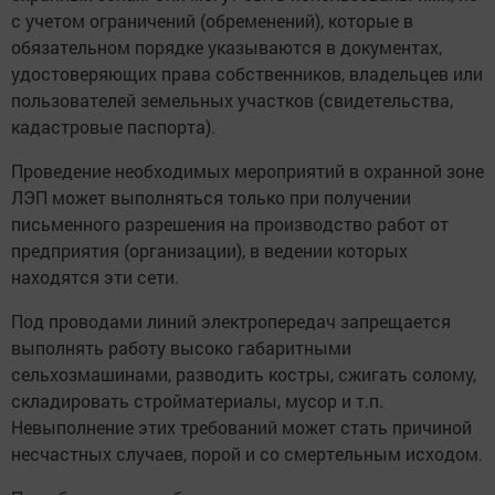
с учетом ограничений (обременений), которые в
обязательном порядке указываются в документах,
удостоверяющих права собственников, владельцев или
пользователей земельных участков (свидетельства,
кадастровые паспорта).
Проведение необходимых мероприятий в охранной зоне
ЛЭП может выполняться только при получении
письменного разрешения на производство работ от
предприятия (организации), в ведении которых
находятся эти сети.
Под проводами линий электропередач запрещается
выполнять работу высоко габаритными
сельхозмашинами, разводить костры, сжигать солому,
складировать стройматериалы, мусор и т.п.
Невыполнение этих требований может стать причиной
несчастных случаев, порой и со смертельным исходом.