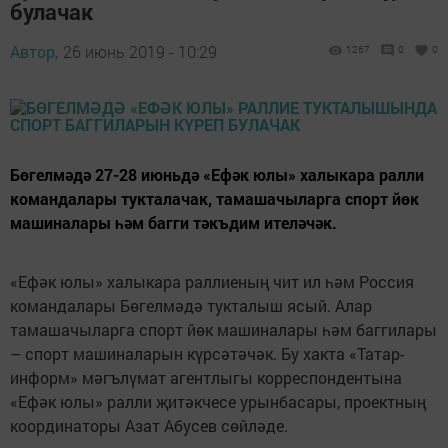
булачак
Автор,
26 июнь 2019 - 10:29
1267
0
0
Бөгелмәдә 27-28 июньдә «Ефәк юлы» халыкара ралли
командалары тукталачак, тамашачыларга спорт йөк
машиналары һәм багги тәкъдим ителәчәк.
«Ефәк юлы» халыкара раллиеның чит ил һәм Россия
командалары Бөгелмәдә тукталыш ясый. Алар
тамашачыларга спорт йөк машиналары һәм баггилары
– спорт машиналарын күрсәтәчәк. Бу хакта «Татар-
информ» мәгълүмат агентлыгы корреспондентына
«Ефәк юлы» ралли җитәкчесе урынбасары, проектның
координаторы Азат Абусев сөйләде.