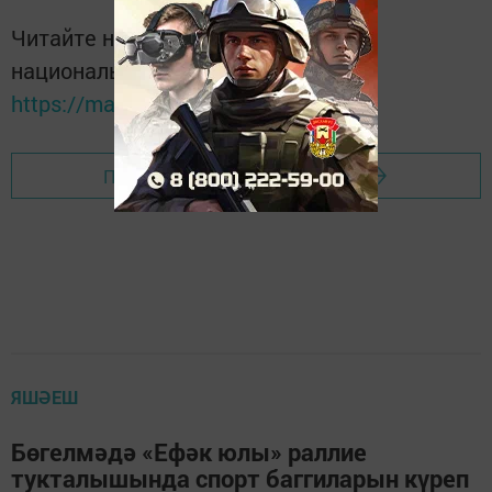
Читайте новости Татарстана в
национальном мессенджере MАХ:
https://max.ru/tatmedia
Перейти на страницу новости
ЯШӘЕШ
Бөгелмәдә «Ефәк юлы» раллие
тукталышында спорт баггиларын күреп