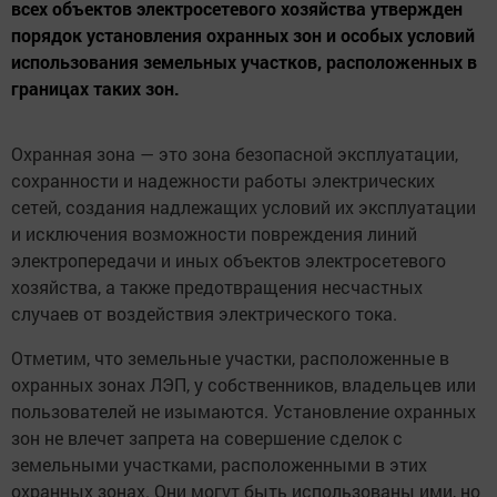
всех объектов электросетевого хозяйства утвержден
порядок установления охранных зон и особых условий
использования земельных участков, расположенных в
границах таких зон.
Охранная зона — это зона безопасной эксплуатации,
сохранности и надежности работы электрических
сетей, создания надлежащих условий их эксплуатации
и исключения возможности повреждения линий
электропередачи и иных объектов электросетевого
хозяйства, а также предотвращения несчастных
случаев от воздействия электрического тока.
Отметим, что земельные участки, расположенные в
охранных зонах ЛЭП, у собственников, владельцев или
пользователей не изымаются. Установление охранных
зон не влечет запрета на совершение сделок с
земельными участками, расположенными в этих
охранных зонах. Они могут быть использованы ими, но