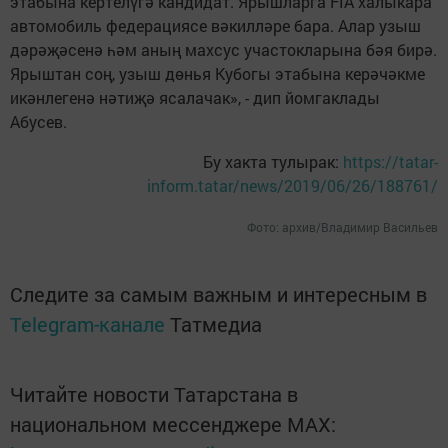
этабына кертелүгә кандидат. Ярышларга FIA халыкара
автомобиль федерациясе вәкилләре бара. Алар узыш
дәрәҗәсенә һәм аның махсус участокларына бәя бирә.
Ярыштан соң, узыш дөнья Кубогы этабына керәчәкме
икәнлегенә нәтиҗә ясалачак», - дип йомгаклады
Абусев.
Бу хакта тулырак:
https://tatar-
inform.tatar/news/2019/06/26/188761/
Фото: архив/Владимир Васильев
Следите за самым важным и интересным в
Telegram-канале
Татмедиа
Читайте новости Татарстана в
национальном мессенджере MАХ: