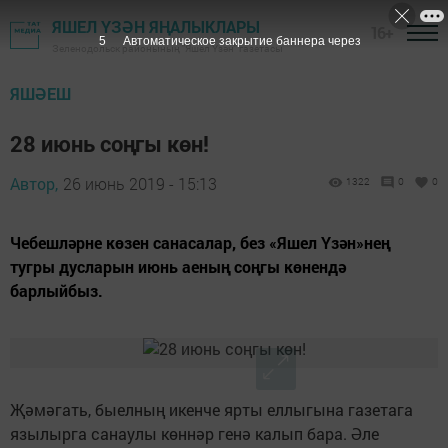
ЯШЕЛ ҮЗӘН ЯҢАЛЫКЛАРЫ
16+
4
Автоматическое закрытие баннера через
Зеленодольск районының "Яшел Үзән" газетасы
ЯШӘЕШ
28 июнь соңгы көн!
Автор,
26 июнь 2019 - 15:13
1322
0
0
Чебешләрне көзен санасалар, без «Яшел Үзән»нең
тугры дусларын июнь аеның соңгы көнендә
барлыйбыз.
Җәмәгать, быелның икенче ярты еллыгына газетага
язылырга санаулы көннәр генә калып бара. Әле