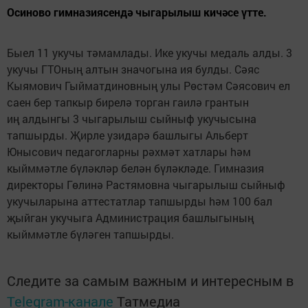
Осиново гимназиясендә чыгарылыш кичәсе үтте.
Быел 11 укучы тәмамлады. Ике укучы медаль алды. 3
укучы ГТОның алтын значогына ия булды. Сәяс
Кыямович Гыйматдиновның улы Рөстәм Сәясович ел
саен бер тапкыр бирелә торган гаилә грантын
иң алдынгы 3 чыгарылыш сыйныф укучысына
тапшырды. Җирле узидарә башлыгы Альберт
Юнысович педагогларны рәхмәт хатлары hәм
кыйммәтле бүләкләр белән бүләкләде. Гимназия
директоры Гөлинә Растямовна чыгарылыш сыйныф
укучыларына аттестатлар тапшырды hәм 100 бал
җыйган укучыга Администрация башлыгының
кыйммәтле бүләген тапшырды.
Следите за самым важным и интересным в
Telegram-канале
Татмедиа