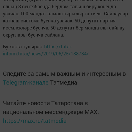
елның 8 сентябрендә бердәм тавыш бирү көнендә
узачак. 100 мандат алмаштырылырга тиеш. Сайлаулар
катнаш система буенча узачак: 50 депутат партия
исемлекләре буенча, 50 депутат бер мандатлы сайлау
округлары буенча сайлана.
Бу хакта тулырак:
https://tatar-
inform.tatar/news/2019/06/25/188734/
Следите за самым важным и интересным в
Telegram-канале
Татмедиа
Читайте новости Татарстана в
национальном мессенджере MАХ:
https://max.ru/tatmedia