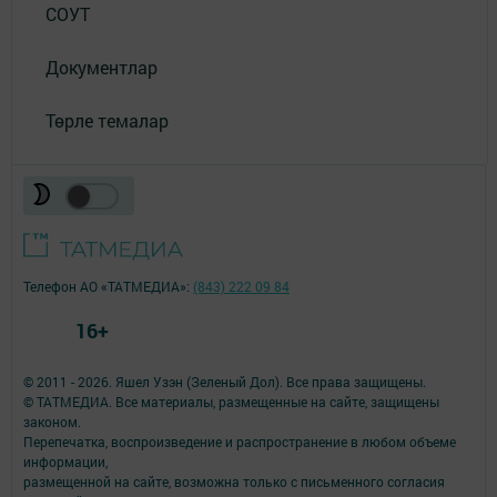
СОУТ
Документлар
Төрле темалар
Телефон АО «ТАТМЕДИА»:
(843) 222 09 84
16+
© 2011 - 2026. Яшел Узэн (Зеленый Дол). Все права защищены.
© ТАТМЕДИА. Все материалы, размещенные на сайте, защищены
законом.
Перепечатка, воспроизведение и распространение в любом объеме
информации,
размещенной на сайте, возможна только с письменного согласия