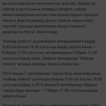
кызыксындырган мәгълүматны ала ала. Биредә үз
сайлау участогының номерын белергә, сайлау
комиссияләренең контакт мәгълүматларын соратып
алырга, фактик урнашу урыны буенча тавыш бирү
тәртибе турында аңлатмалар алырга мөмкин”, -
диделәр матбугат хезмәтендә.
"Кайнар элемтә” дүшәмбедән пәнҗешәмбегә кадәр –
9.00 сәгатьтән 18.00 сәгатькә кадәр, җомга көнне –
9.00дан 17.00 сәгатькә, ял көннәрендә 9.00дан 13.00
сәгатькә кадәр эшли. Бәйрәм көннәрендә “Кайнар
элемтә" ял көне режимы буенча эшләячәк.
2019 елның 7 сентябрендә тавыш бирү көне алдыннан
“кайнар элемтә" шалтыратуларны 9.00 сәгатьтән 18.00
сәгатькә кадәр, ә 2019 елның 8 сентябрендә бердәм
тавыш бирү көнендә — 7.00дән 21.00 сәгатькә кадәр
кабул итәчәк.
Татарстан Дәүләт Советы депутатларын сайлау 2019