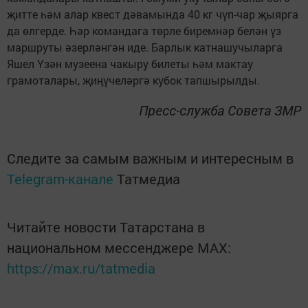
җитте һәм алар квест дәвамында 40 кг чүп-чар җыярга
да өлгерде. Һәр командага төрле биремнәр белән үз
маршруты әзерләнгән иде. Барлык катнашучыларга
Яшел Үзән музеена чакыру билеты һәм мактау
грамоталары, җиңүчеләргә кубок тапшырылды.
Пресс-служба Совета ЗМР
Следите за самым важным и интересным в
Telegram-канале
Татмедиа
Читайте новости Татарстана в
национальном мессенджере MАХ:
https://max.ru/tatmedia