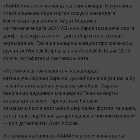
«КАМАЗ-мастер» командасы экипажлары Иркутскига
старт урынына бара торган гомуми командага
Бөгелмәдә кушылачак. Айрат Мәрдиев
җитәкчелегендәге «КАМАЗ»ның берсе тамашачыларга
дрифт-шоу күрсәтәчәк», - дип хәбәр итте агентлык
әңгәмәдәше. Тамашачыларны концерт программасы,
шулай ук Worldskills флагы һәм Worldskills Kazan 2019
флагы эстафетасы тантанасы көтә.
«Рәсми өлеш тәмамлангач, ярышларда
катнашучыларның барысы да мәйдан аша узачак, ә бу
- якынча алтмышлап узыш автомобиле. Хәрәкәт
башланыр алдыннан машиналар Техника йорты
каршында тезелеп торачак һәм барлык
тамашачыларга автомобильләр белән фотога төшәргә,
хәтта пилотлар белән дә аралашырга мөмкин булачак»,
— дип уртаклашты Азат Абусев.
Ул тамашачыларның «КАМАЗ-мастер» командасы