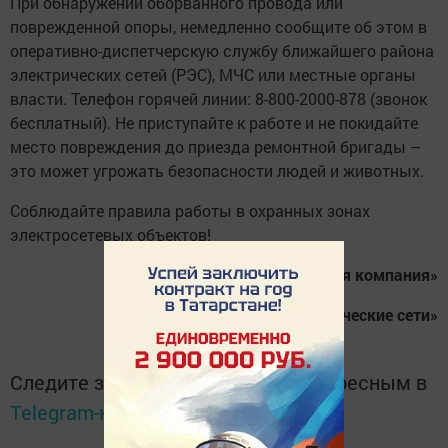
При обнаружении оборванного провода или
поврежденной опоры, немедленно сообщите об этом в
оперативно-диспетчерскую службу ближайшего района
электрических сетей (РЭС), МЧС или местные органы
власти. Телефон горячей линии: 8-800-2000-878 (звонок
бесплатный). Не приступайте к работе и не покидайте
место повреждения до приезда ремонтной бригады –
это может угрожать безопасности людей и животных.
Соблюдайте правила работы в охранных зонах
электросетевых объектов!
Филиал ОАО «Сетевая компания»
Приволжские электрические сети»
Следите за самым важным и интересным в
Telegram-канале
Татмедиа