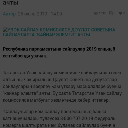
ачты
Автор,
26 июнь 2019 - 14:09
1299
0
0
Республика парламентына сайлаулар 2019 елның 8
сентябрендә узачак.
Татарстан Үзәк сайлау комиссиясе сайлаучылар өчен
алтынчы чакырылыш Дәүләт Советына депутатлар
сайлауларын әзерләү һәм үткәрү мәсьәләләре буенча
"кайнар элемтә” ачты. Бу хакта Татарстан Үзәк сайлау
комиссиясе матбугат хезмәтендә хәбәр иттеләр.
"Сайлаучылар һәм сайлау процессының башка
катнашучылары түләүсез 8-800-707-20-19 федераль
номерга шалтырата һәм булачак сайлаулар буенча