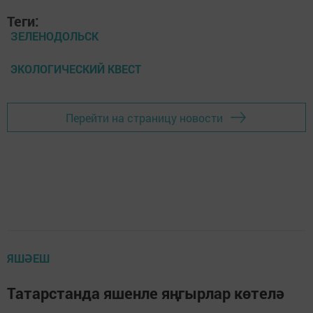
Теги:
ЗЕЛЕНОДОЛЬСК
ЭКОЛОГИЧЕСКИЙ КВЕСТ
Перейти на страницу новости
ЯШӘЕШ
Татарстанда яшенле яңгырлар көтелә