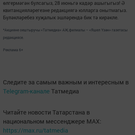
өлгермәгән булсагыз, 28 июньгә кадәр ашыгыгыз! Ә
квитанцияләрегезне редакциягә юлларга онытмагыз.
Бүләкләребез хуҗалык эшләрендә бик тә кирәкле.
*Акцияне оештыручы «Татмедиа« АҖ филиалы – «Яшел Үзән» газетасы
редакциясе.
Реклама 6+
Следите за самым важным и интересным в
Telegram-канале
Татмедиа
Читайте новости Татарстана в
национальном мессенджере MАХ:
https://max.ru/tatmedia