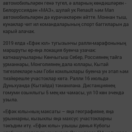
автомобильләрен генә түгел, ә аларның көндәшләрен -
Белоруссиядән «МАЗ», шулай ук Renault һәм Man
автомобильләрен дә күрәчәкләрен әйтте. Моннан тыш,
кунаклар чит ил командаларының спорт баггиларын да
карый алачак.
2019 елда «Ефәк юл» тугызынчы ралли-марафонының
маршруты өр-яңа локация буенча узачак:
катнашучыларны Көнчыгыш Себер, Россиянең тайга
урманнары, Монголиянең дала юллары, Кытай
тигезлекләре һәм Гоби комлыклары буенча ун этап һәм
тизйөрешле участоклар көтә. Ралли 16 июльдә
Дуньхуанда (Кытайда) тәмамлана. Дистанциянең
гомуми озынлыгы 5 мең км чамасы, ул 10 көн эчендә
узыла.
«Ефәк юлы»ның максаты – яңа географияне, яңа
урыннарны, кызыклы яңа махсус участокларны
тәкъдим итү. «Ефәк юлы» узышы дөнья Кубогы