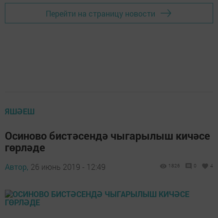
Перейти на страницу новости
ЯШӘЕШ
Осиново бистәсендә чыгарылыш кичәсе
гөрләде
Автор,
26 июнь 2019 - 12:49
1826
0
4