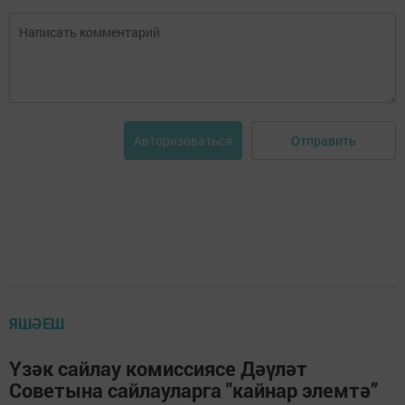
Отправить
Авторизоваться
ЯШӘЕШ
Үзәк сайлау комиссиясе Дәүләт
Советына сайлауларга "кайнар элемтә”