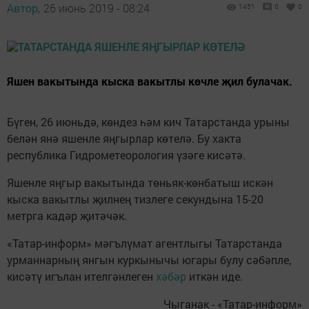
Автор,
26 июнь 2019 - 08:24
1451
0
0
Яшен вакытында кыска вакытлы көчле җил булачак.
Бүген, 26 июньдә, көндез һәм кич Татарстанда урыны
белән янә яшенле яңгырлар көтелә. Бу хакта
республика Гидрометеорология үзәге кисәтә.
Яшенле яңгыр вакытында төньяк-көнбатыш искән
кыска вакытлы җилнең тизлеге секундына 15-20
метрга кадәр җитәчәк.
«Татар-информ» мәгълүмат агентлыгы Татарстанда
урманнарның янгын куркынычы югары булу сәбәпле,
кисәтү игълан ителгәнлеген
хәбәр
иткән иде.
Чыганак - «Татар-информ»