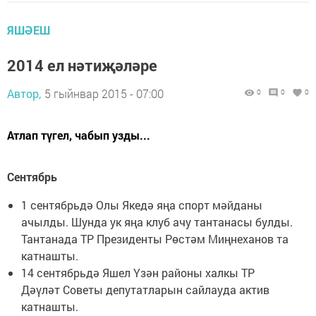
ЯШӘЕШ
2014 ел нәтиҗәләре
Автор,
5 гыйнвар 2015 - 07:00
0
0
0
Атлап түгел, чабып узды...
Сентябрь
1 сентябрьдә Олы Якедә яңа спорт мәйданы
ачылды. Шунда ук яңа клуб ачу тантанасы булды.
Тантанада ТР Президенты Рөстәм Миңнеханов та
катнашты.
14 сентябрьдә Яшел Үзән районы халкы ТР
Дәүләт Советы депутатларын сайлауда актив
катнашты.