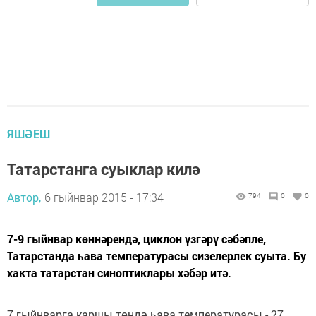
ЯШӘЕШ
Татарстанга суыклар килә
Автор,
6 гыйнвар 2015 - 17:34
794
0
0
7-9 гыйнвар көннәрендә, циклон үзгәрү сәбәпле,
Татарстанда һава температурасы сизелерлек суыта. Бу
хакта татарстан синоптиклары хәбәр итә.
7 гыйнварга каршы төндә һава температурасы - 27