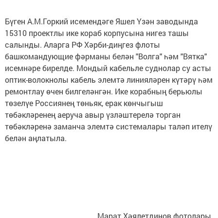
Бүген А.М.Горкий исемендәге Яшел Үзән заводында
15310 проектлы ике кораб корпусына нигез ташы
салынды. Аларга РФ Хәрби-диңгез флоты
башкомандующие фәрманы белән "Волга" һәм "Вятка"
исемнәре бирелде. Мондый кабельле суднолар су асты
оптик-волокнолы кабель элемтә линияләрен күтәрү һәм
ремонтлау өчен билгеләнгән. Ике корабның берьюлы
төзелүе Россиянең төньяк, ерак көнчыгыш
төбәкләренең аеруча авыр үзләштерелә торган
төбәкләренә заманча элемтә системалары таләп ителү
белән аңлатыла.
Марат Хәялетдинов фотолары.