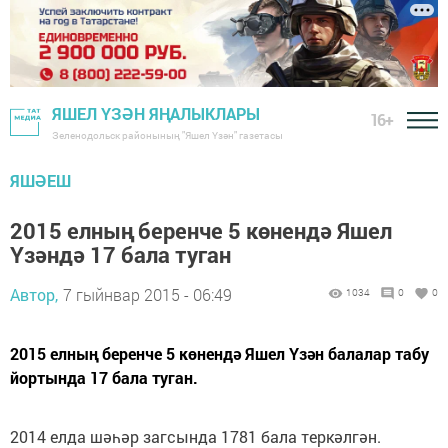
ЯШЕЛ ҮЗӘН ЯҢАЛЫКЛАРЫ
16+
Зеленодольск районының "Яшел Үзән" газетасы
ЯШӘЕШ
2015 елның беренче 5 көнендә Яшел
Үзәндә 17 бала туган
Автор,
7 гыйнвар 2015 - 06:49
1034
0
0
2015 елның беренче 5 көнендә Яшел Үзән балалар табу
йортында 17 бала туган.
2014 елда шәһәр загсында 1781 бала теркәлгән.