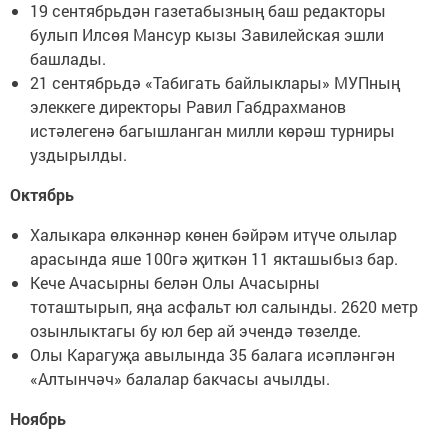
19 сентябрьдән газетабызның баш редакторы
булып Илсөя Мансур кызы Завилейская эшли
башлады.
21 сентябрьдә «Табигать байлыклары» МУПның
элеккеге директоры Равил Габдрахманов
истәлегенә багышланган милли көрәш турниры
уздырылды.
Октябрь
Халыкара өлкәннәр көнен бәйрәм итүче олылар
арасында яше 100гә җиткән 11 якташыбыз бар.
Кече Ачасырны белән Олы Ачасырны
тоташтырып, яңа асфальт юл салынды. 2620 метр
озынлыктагы бу юл бер ай эчендә төзелде.
Олы Карагуҗа авылында 35 балага исәпләнгән
«Алтынчәч» балалар бакчасы ачылды.
Ноябрь