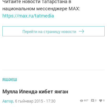
Читайте новости Татарстана в
национальном мессенджере MАХ:
https://max.ru/tatmedia
Перейти на страницу новости
ЯШӘЕШ
Мулла Илендә кибет янган
Автор,
6 гыйнвар 2015 - 17:30
907
0
0