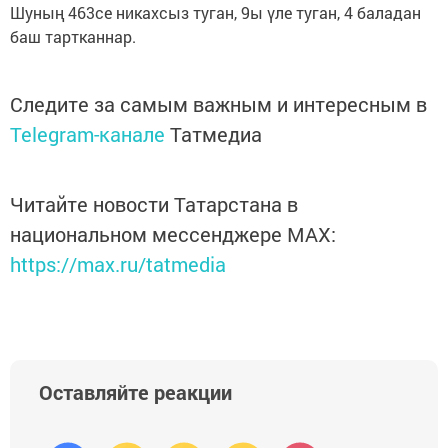
Шуның 463се никахсыз туган, 9ы үле туган, 4 баладан
баш тартканнар.
Следите за самым важным и интересным в
Telegram-канале
Татмедиа
Читайте новости Татарстана в
национальном мессенджере MАХ:
https://max.ru/tatmedia
Оставляйте реакции