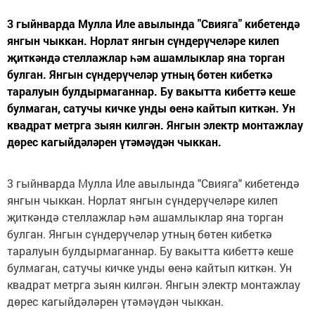
3 гыйнварда Мулла Иле авылында "Свияга" кибетендә
янгын чыккан. Норлат янгын сүндерүчеләре килеп
җиткәндә стеллажлар һәм ашамлыклар яна торган
булган. Янгын сүндерүчеләр утның бөтен кибеткә
таралуын булдырмаганнар. Бу вакытта кибеттә кеше
булмаган, сатучы кичке унды өенә кайтып киткән. Ун
квадрат метрга зыян килгән. Янгын электр монтажлау
дөрес кагыйдәләрен үтәмәүдән чыккан.
3 гыйнварда Мулла Иле авылында "Свияга" кибетендә
янгын чыккан. Норлат янгын сүндерүчеләре килеп
җиткәндә стеллажлар һәм ашамлыклар яна торган
булган. Янгын сүндерүчеләр утның бөтен кибеткә
таралуын булдырмаганнар. Бу вакытта кибеттә кеше
булмаган, сатучы кичке унды өенә кайтып киткән. Ун
квадрат метрга зыян килгән. Янгын электр монтажлау
дөрес кагыйдәләрен үтәмәүдән чыккан.