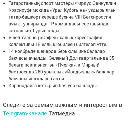
Татарстанның спорт мастеры Фирдүс Зәйнуллин
Красноуфимскида «Урал Кубогына» уздырылган
татар-башкорт көрәше буенча VIII Бөтенроссия
ачык турнирында ТР командасы составында
катнашып, I урын алды.
Яшел Үзәннең «Орфей» халык хореография
коллективы 15 еллык юбилеен билгеләп үтте.
14 ноябрьдә шәһәрдә берьюлы ике балалар
бакчасы ачылды. Зеленый Дол кварталында 35
балага исәпләнелгән «Пчелка», ә Мирный
бистәсендә 260 урынлык «Йолдызлык» балалар
бакчасы ишекләрен ачты.
Карабодайга котырып бәя үсә башлады.
Следите за самым важным и интересным в
Telegram-канале
Татмедиа