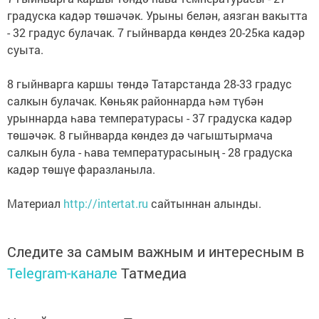
градуска кадәр төшәчәк. Урыны белән, аязган вакытта
- 32 градус булачак. 7 гыйнварда көндез 20-25ка кадәр
суыта.
8 гыйнварга каршы төндә Татарстанда 28-33 градус
салкын булачак. Көньяк районнарда һәм түбән
урыннарда һава температурасы - 37 градуска кадәр
төшәчәк. 8 гыйнварда көндез дә чагыштырмача
салкын була - һава температурасының - 28 градуска
кадәр төшүе фаразланыла.
Материал
http://intertat.ru
сайтыннан алынды.
Следите за самым важным и интересным в
Telegram-канале
Татмедиа