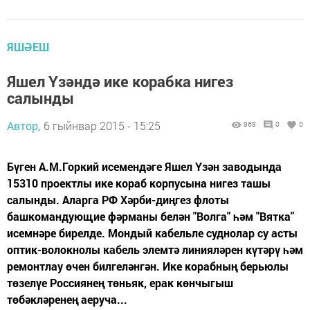
ЯШӘЕШ
Яшел Үзәндә ике корабка нигез
салынды
Автор,
6 гыйнвар 2015 - 15:25
868
0
0
Бүген А.М.Горкий исемендәге Яшел Үзән заводында
15310 проектлы ике кораб корпусына нигез ташы
салынды. Аларга РФ Хәрби-диңгез флоты
башкомандующие фәрманы белән "Волга" һәм "Вятка"
исемнәре бирелде. Мондый кабельле суднолар су асты
оптик-волокнолы кабель элемтә линияләрен күтәрү һәм
ремонтлау өчен билгеләнгән. Ике корабның берьюлы
төзелүе Россиянең төньяк, ерак көнчыгыш
төбәкләренең аеруча...