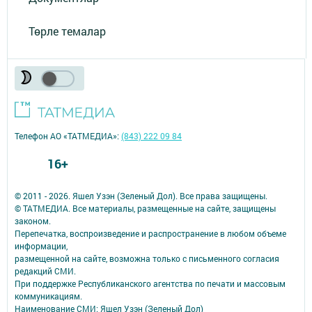
Төрле темалар
Телефон АО «ТАТМЕДИА»:
(843) 222 09 84
16+
© 2011 - 2026. Яшел Узэн (Зеленый Дол). Все права защищены.
© ТАТМЕДИА. Все материалы, размещенные на сайте, защищены
законом.
Перепечатка, воспроизведение и распространение в любом объеме
информации,
размещенной на сайте, возможна только с письменного согласия
редакций СМИ.
При поддержке Республиканского агентства по печати и массовым
коммуникациям.
Наименование СМИ: Яшел Узэн (Зеленый Дол)