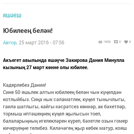
ЯШӘЕШ
Юбилеең белән!
Автор,
25 март 2016 - 07:56
1653
0
0
Акъегет авылында яшәүче Закирова Дания Минулла
кызының 27 март көнне олы юбилее.
Кадерлебез Дания!
Сине 50 яшьлек алтын юбилеең белән чын күңелдән
котлыйбыз. Сиңа нык сәламәтлек, күңел тынычлыгы,
гаилә шатлыгы, кайгы-хәсрәтсез көннәр, ак бәхетләр,
тормыш иптәшеңнең күңел җылысын тоеп,
балаларыңның игелекләрен күреп, бәхетле озын гомер
кичерүеңне телибез. Киләчәгең җыр кебек матур, кояш