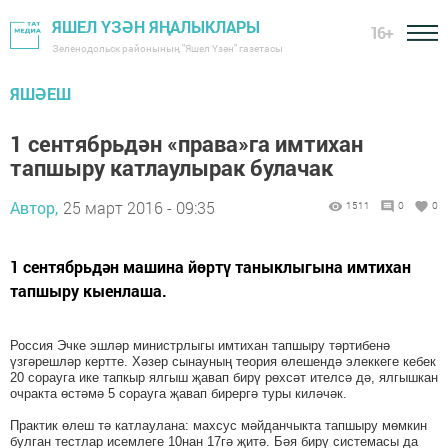
ЯШЕЛ ҮЗӘН ЯҢАЛЫКЛАРЫ
16+
Зеленодольск районының "Яшел Үзән" газетасы
ЯШӘЕШ
1 сентябрьдән «права»га имтихан
тапшыру катлаулырак булачак
Автор,
25 март 2016 - 09:35
1511
0
0
1 сентябрьдән машина йөртү таныклыгына имтихан
тапшыру кыенлаша.
Россия Эчке эшләр министрлыгы имтихан тапшыру тәртибенә
үзгәрешләр кертте. Хәзер сынауның теория өлешендә элеккеге кебек
20 сорауга ике тапкыр ялгыш җавап бирү рөхсәт ителсә дә, ялгышкан
очракта өстәмә 5 сорауга җавап бирергә туры киләчәк.
Практик өлеш тә катлаулана: махсус мәйданчыкта тапшыру мөмкин
булган тестлар исемлеге 10нан 17гә җитә. Бәя бирү системасы да