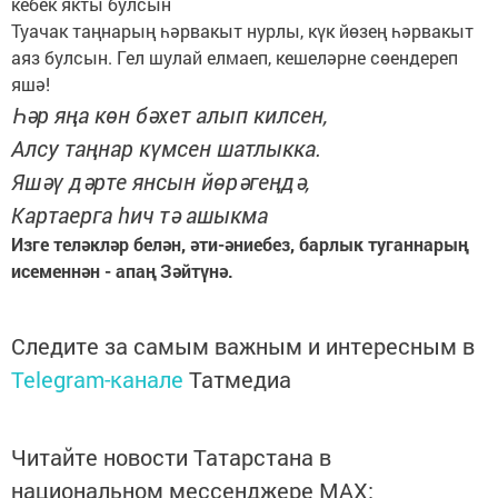
кебек якты булсын
Туачак таңнарың һәрвакыт нурлы, күк йөзең һәрвакыт
аяз булсын. Гел шулай елмаеп, кешеләрне сөендереп
яшә!
Һәр яңа көн бәхет алып килсен,
Алсу таңнар күмсен шатлыкка.
Яшәү дәрте янсын йөрәгеңдә,
Картаерга һич тә ашыкма
Изге теләкләр белән, әти-әниебез, барлык туганнарың
исеменнән - апаң Зәйтүнә.
Следите за самым важным и интересным в
Telegram-канале
Татмедиа
Читайте новости Татарстана в
национальном мессенджере MАХ: