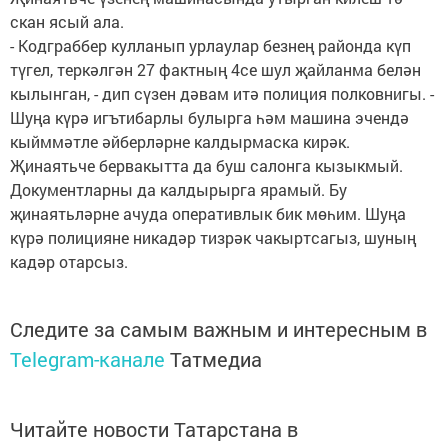
скан ясый ала.
- Кодграббер кулланып урлаулар безнең районда күп
түгел, теркәлгән 27 фактның 4се шул җайланма белән
кылынган, - дип сүзен дәвам итә полиция полковнигы. -
Шуңа күрә игътибарлы булырга һәм машина эчендә
кыйммәтле әйберләрне калдырмаска кирәк.
Җинаятьче бервакытта да буш салонга кызыкмый.
Документларны да калдырырга ярамый. Бу
җинаятьләрне ачуда оперативлык бик мөһим. Шуңа
күрә полицияне никадәр тизрәк чакыртсагыз, шуның
кадәр отарсыз.
Следите за самым важным и интересным в
Telegram-канале
Татмедиа
Читайте новости Татарстана в