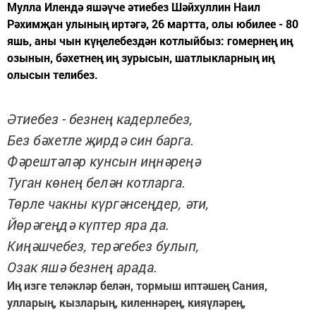
Мулла Илендә яшәүче әтиебез Шәйхуллин Наил
Рәхимҗан улының иртәгә, 26 мартта, олы юбилее - 80
яшь, аны чын күңелебездән котлыйбыз: гомернең иң
озынын, бәхетнең иң зурысын, шатлыкларның иң
олысын телибез.
Әтиебез - безнең кадерлебез,
Без бәхетле җирдә син барга.
Фәрештәләр кунсын иңнәреңә
Туган көнең белән котларга.
Төрле чакны күргәнсеңдер, әти,
Йөрәгеңдә күптер яра да.
Киңәшчебез, терәгебез булып,
Озак яшә безнең арада.
Иң изге теләкләр белән, тормыш иптәшең Сания,
улларың, кызларың, киленнәрең, кияүләрең,