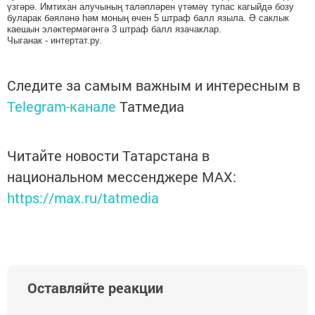
үзгәрә. Имтихан алучының таләпләрен үтәмәү тупас кагыйдә бозу
буларак бәяләнә һәм моның өчен 5 штраф балл языла. Ә саклык
каешын эләктермәгәнгә 3 штраф балл язачаклар.
Чыганак - интертат.ру.
Следите за самым важным и интересным в
Telegram-канале
Татмедиа
Читайте новости Татарстана в
национальном мессенджере MАХ:
https://max.ru/tatmedia
Оставляйте реакции