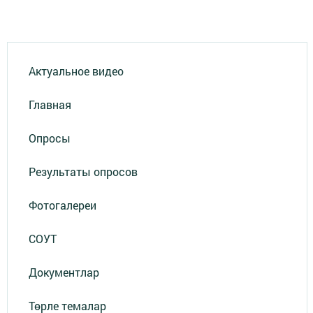
Актуальное видео
Главная
Опросы
Результаты опросов
Фотогалереи
СОУТ
Документлар
Төрле темалар