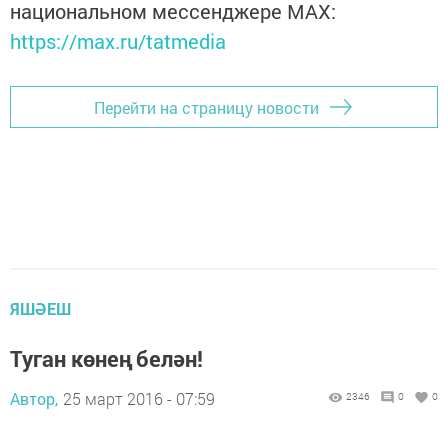
национальном мессенджере MАХ:
https://max.ru/tatmedia
Перейти на страницу новости
ЯШӘЕШ
Туган көнең белән!
Автор,
25 март 2016 - 07:59
2346
0
0