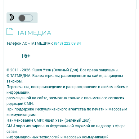
Телефон АО «ТАТМЕДИА»:
(843) 222 09 84
16+
© 2011 - 2026. Яшел Узэн (Зеленый Дол). Все права защищены.
© ТАТМЕДИА. Все материалы, размещенные на сайте, защищены
законом.
Перепечатка, воспроизведение и распространение в любом объеме
информации,
размещенной на сайте, возможна только с письменного согласия
редакций СМИ.
При поддержке Республиканского агентства по печати и массовым
коммуникациям.
Наименование СМИ: Яшел Узэн (Зеленый Дол)
СМИ зарегистрировано Федеральной службой по надзору в сфере
связи,
информационных технологий и массовых коммуникаций