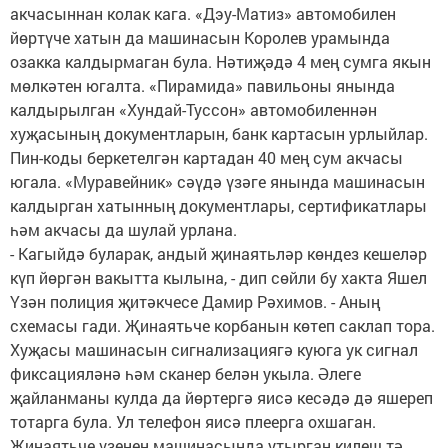
акчасыннан колак кага. «Дэу-Матиз» автомобилен
йөртүче хатын да машинасын Королев урамында
озакка калдырмаган була. Нәтиҗәдә 4 мең сумга якын
мөлкәтен югалта. «Пирамида» павильоны янында
калдырылган «Хундай-Туссон» автомобиленнән
хуҗасының документларын, банк картасын урлыйлар.
Пин-коды беркетелгән картадан 40 мең сум акчасы
югала. «Муравейник» сәүдә үзәге янында машинасын
калдырган хатынның документлары, сертификатлары
һәм акчасы да шулай урлана.
- Кагыйдә буларак, андый җинаятьләр көндез кешеләр
күп йөргән вакытта кылына, - дип сөйли бу хакта Яшел
Үзән полиция җитәкчесе Дамир Рәхимов. - Аның
схемасы гади. Җинаятьче корбанын көтеп саклап тора.
Хуҗасы машинасын сигнализациягә куюга ук сигнал
фиксацияләнә һәм сканер белән укыла. Әлеге
җайланманы кулда да йөртергә яисә кесәдә дә яшереп
тотарга була. Ул телефон яисә плеерга охшаган.
Җинаятьче үзенең машинасында утырган килеш тә