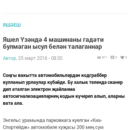
ЯШӘЕШ
Яшел Үзәндә 4 машинаны гадәти
булмаган ысул белән талаганнар
Автор,
25 март 2016 - 08:30
911
0
0
Соңгы вакытта автомобильләрдән кодграббер
кулланып урлаулар күбәйде. Бу халык телендә сканер
дип аталган электрон җайланма
автосигнализацияләрнең кодын күчереп алып, аларны
вата ала.
Энгельс урамында парковкага куелган «Киа-
Спортейдж» автомобиле хуҗасы 200 мең сум