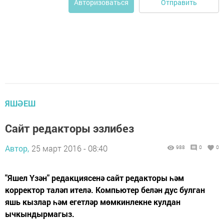
Отправить
Авторизоваться
ЯШӘЕШ
Сайт редакторы эзлибез
Автор,
25 март 2016 - 08:40
988
0
0
"Яшел Үзән" редакциясенә сайт редакторы һәм
корректор таләп ителә. Компьютер белән дус булган
яшь кызлар һәм егетләр мөмкинлекне кулдан
ычкындырмагыз.