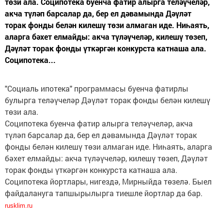
төзи ала. Соципотека буенча фатир алырга теләүчеләр,
акча түләп барсалар да, бер ел дәвамында Дәүләт
торак фонды белән килешү төзи алмаган иде. Ниһаять,
аларга бәхет елмайды: акча түләүчеләр, килешү төзеп,
Дәүләт торак фонды үткәргән конкурста катнаша ала.
Соципотека...
"Социаль ипотека" программасы буенча фатирлы
булырга теләүчеләр Дәүләт торак фонды белән килешү
төзи ала.
Соципотека буенча фатир алырга теләүчеләр, акча
түләп барсалар да, бер ел дәвамында Дәүләт торак
фонды белән килешү төзи алмаган иде. Ниһаять, аларга
бәхет елмайды: акча түләүчеләр, килешү төзеп, Дәүләт
торак фонды үткәргән конкурста катнаша ала.
Соципотека йортлары, нигездә, Мирныйда төзелә. Быел
файдалануга тапшырылырга тиешле йортлар да бар.
rusklim.ru