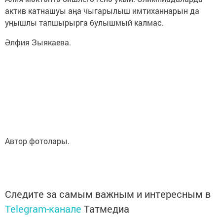
актив катнашуы аңа чыгарылыш имтиханнарын да
уңышлы тапшырырга булышмый калмас.
Әлфия Зыякаева.
Автор фотолары.
Следите за самым важным и интересным в
Telegram-канале
Татмедиа