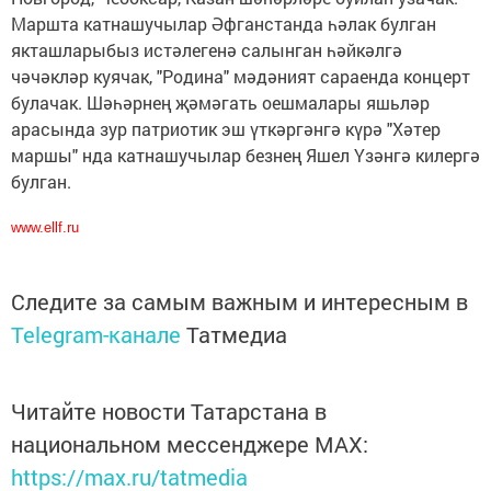
Маршта катнашучылар Әфганстанда һәлак булган
якташларыбыз истәлегенә салынган һәйкәлгә
чәчәкләр куячак, "Родина" мәдәният сараенда концерт
булачак. Шәһәрнең җәмәгать оешмалары яшьләр
арасында зур патриотик эш үткәргәнгә күрә "Хәтер
маршы" нда катнашучылар безнең Яшел Үзәнгә килергә
булган.
www.ellf.ru
Следите за самым важным и интересным в
Telegram-канале
Татмедиа
Читайте новости Татарстана в
национальном мессенджере MАХ:
https://max.ru/tatmedia