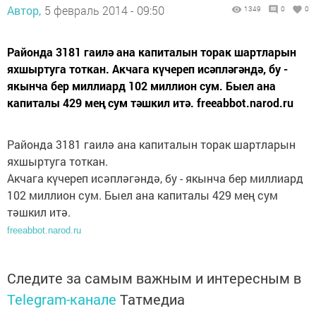
Автор,
5 февраль 2014 - 09:50
1349
0
0
Районда 3181 гаилә ана капиталын торак шартларын
яхшыртуга тоткан. Акчага күчереп исәпләгәндә, бу -
якынча бер миллиард 102 миллион сум. Быел ана
капиталы 429 мең сум тәшкил итә. freeabbot.narod.ru
Районда 3181 гаилә ана капиталын торак шартларын
яхшыртуга тоткан.
Акчага күчереп исәпләгәндә, бу - якынча бер миллиард
102 миллион сум. Быел ана капиталы 429 мең сум
тәшкил итә.
freeabbot.narod.ru
Следите за самым важным и интересным в
Telegram-канале
Татмедиа