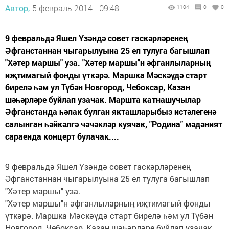
Автор,
5 февраль 2014 - 09:48
1104
0
0
9 февральдә Яшел Үзәндә совет гаскәрләренең
Әфганстаннан чыгарылуына 25 ел тулуга багышлап
"Хәтер маршы" уза. "Хәтер маршы"н әфганлыларның
иҗтимагый фонды үткәрә. Маршка Мәскәүдә старт
бирелә һәм ул Түбән Новгород, Чебоксар, Казан
шәһәрләре буйлап узачак. Маршта катнашучылар
Әфганстанда һәлак булган якташларыбыз истәлегенә
салынган һәйкәлгә чәчәкләр куячак, "Родина" мәдәният
сараенда концерт булачак....
9 февральдә Яшел Үзәндә совет гаскәрләренең
Әфганстаннан чыгарылуына 25 ел тулуга багышлап
"Хәтер маршы" уза.
"Хәтер маршы"н әфганлыларның иҗтимагый фонды
үткәрә. Маршка Мәскәүдә старт бирелә һәм ул Түбән
Новгород, Чебоксар, Казан шәһәрләре буйлап узачак.