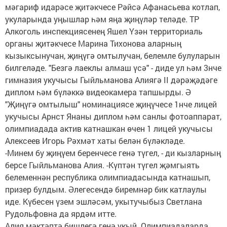
мәгариф идарәсе җитәкчесе Рәйсә Афанасьева котлап,
укуларында уңышлар һәм яңа җиңүләр теләде. ТР
Алкоголь инспекциясенең Яшел Үзән территориаль
органы җитәкчесе Марина Тихонова аларның
кызыксынучан, җиңүгә омтылучан, белемле булуларын
билгеләде. "Безгә лаеклы алмаш үсә" - диде ул һәм 3нче
гимназия укучысы Гыйльманова Алиягә II дәрәҗәдәге
диплом һәм бүләккә видеокамера тапшырды. Ә
"Җиңүгә омтылыш" номинациясе җиңүчесе 1нче лицей
укучысы Арнст Янаны диплом һәм санлы фотоаппарат,
олимпиадада актив катнашкан өчен 1 лицей укучысы
Алексеев Игорь Рәхмәт хаты белән бүләкләде.
-Минем бу җиңүем беренчесе генә түгел, - ди кызларның
берсе Гыйльманова Алия. -Күптән түгел җәмгыять
белеменнән республика олимпиадасында катнашып,
призер булдым. Әлегесендә биремнәр бик катлаулы
иде. Күбесен үзем эшләсәм, укытучыбыз Светлана
Рудольфовна да ярдәм итте.
Алия мәктәптә бишлегә генә укый. Олимпиадаларда