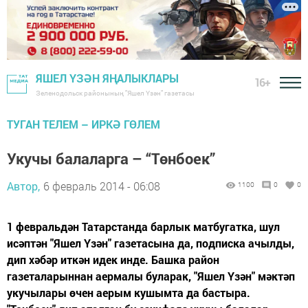
ЯШЕЛ ҮЗӘН ЯҢАЛЫКЛАРЫ
16+
Зеленодольск районының "Яшел Үзән" газетасы
ТУГАН ТЕЛЕМ – ИРКӘ ГӨЛЕМ
Укучы балаларга – “Төнбоек”
Автор,
6 февраль 2014 - 06:08
1100
0
0
1 февральдән Татарстанда барлык матбугатка, шул
исәптән "Яшел Үзән" газетасына да, подписка ачылды,
дип хәбәр иткән идек инде. Башка район
газеталарыннан аермалы буларак, "Яшел Үзән" мәктәп
укучылары өчен аерым кушымта да бастыра.