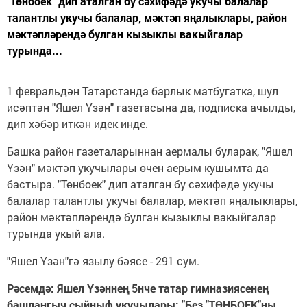
"Төнбоек" дип аталган бу сәхифәдә укучы балалар
талантлы укучы балалар, мәктәп яңалыклары, район
мәктәпләрендә булган кызыклы вакыйгалар
турында...
1 февральдән Татарстанда барлык матбугатка, шул
исәптән "Яшел Үзән" газетасына да, подписка ачылды,
дип хәбәр иткән идек инде.
Башка район газеталарыннан аермалы буларак, "Яшел
Үзән" мәктәп укучылары өчен аерым кушымта да
бастыра. "Төнбоек" дип аталган бу сәхифәдә укучы
балалар талантлы укучы балалар, мәктәп яңалыклары,
район мәктәпләрендә булган кызыклы вакыйгалар
турында укый ала.
"Яшел Үзән"гә язылу бәясе - 291 сум.
Рәсемдә: Яшел Үзәннең 5нче татар гимназиясенең
башлангыч сыйныф укучылары: "Без "ТӨНБОЕК"ны