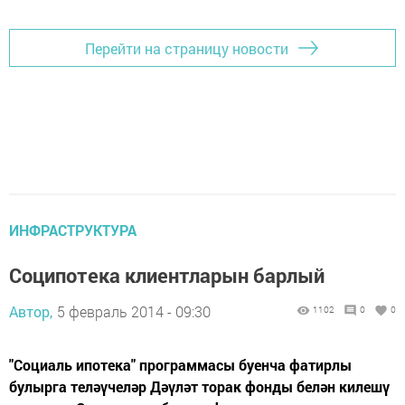
Перейти на страницу новости
ИНФРАСТРУКТУРА
Соципотека клиентларын барлый
Автор,
5 февраль 2014 - 09:30
1102
0
0
"Социаль ипотека" программасы буенча фатирлы
булырга теләүчеләр Дәүләт торак фонды белән килешү