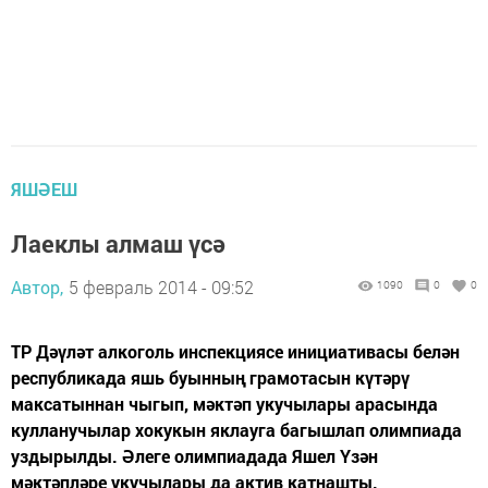
ЯШӘЕШ
Лаеклы алмаш үсә
Автор,
5 февраль 2014 - 09:52
1090
0
0
ТР Дәүләт алкоголь инспекциясе инициативасы белән
республикада яшь буынның грамотасын күтәрү
максатыннан чыгып, мәктәп укучылары арасында
кулланучылар хокукын яклауга багышлап олимпиада
уздырылды. Әлеге олимпиадада Яшел Үзән
мәктәпләре укучылары да актив катнашты.