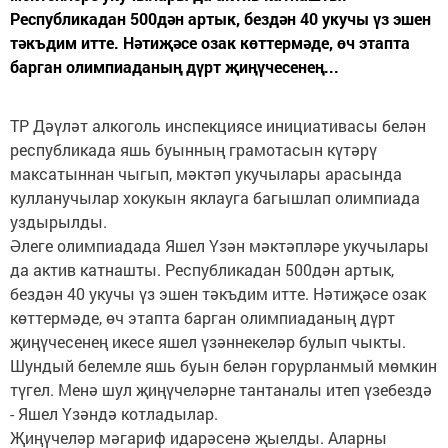
Республикадан 500дән артык, бездән 40 укучы үз эшен
тәкъдим итте. Нәтиҗәсе озак көттермәде, өч этапта
барган олимпиаданың дүрт җиңүчесенең...
ТР Дәүләт алкоголь инспекциясе инициативасы белән
республикада яшь буынның грамотасын күтәрү
максатыннан чыгып, мәктәп укучылары арасында
кулланучылар хокукын яклауга багышлап олимпиада
уздырылды.
Әлеге олимпиадада Яшел Үзән мәктәпләре укучылары
да актив катнашты. Республикадан 500дән артык,
бездән 40 укучы үз эшен тәкъдим итте. Нәтиҗәсе озак
көттермәде, өч этапта барган олимпиаданың дүрт
җиңүчесенең икесе яшел үзәннекеләр булып чыкты.
Шундый белемле яшь буын белән горурланмый мөмкин
түгел. Менә шул җиңүчеләрне тантаналы итеп үзебездә
- Яшел Үзәндә котладылар.
Җиңүчеләр мәгариф идарәсенә җыелды. Аларны