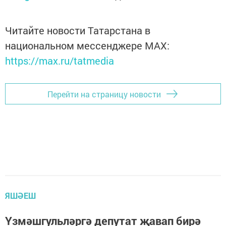
Читайте новости Татарстана в
национальном мессенджере MАХ:
https://max.ru/tatmedia
Перейти на страницу новости
ЯШӘЕШ
Үзмәшгульләргә депутат җавап бирә