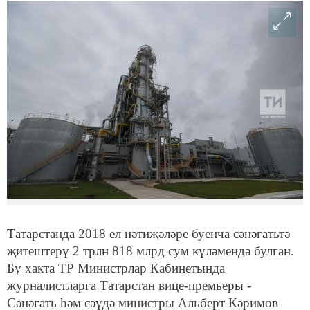
Татарстанда 2018 ел нәтиҗәләре буенча сәнәгатьтә
җитештерү 2 трлн 818 млрд сум күләмендә булган.
Бу хакта ТР Министрлар Кабинетында
журналистларга Татарстан вице-премьеры -
Сәнәгать һәм сәүдә министры Альберт Кәримов