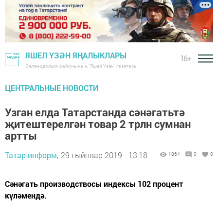
ЯШЕЛ ҮЗӘН ЯҢАЛЫКЛАРЫ
16+
Зеленодольск районының "Яшел Үзән" газетасы
ЦЕНТРАЛЬНЫЕ НОВОСТИ
Узган елда Татарстанда сәнәгатьтә
җитештерелгән товар 2 трлн сумнан
артты
Татар-информ,
29 гыйнвар 2019 - 13:18
1864
0
0
Сәнәгать производствосы индексы 102 процент
күләмендә.