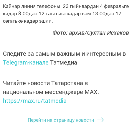
Кайнар линия телефоны 23 гыйнвардан 4 февральгә
кадәр 8.00дән 12 сәгатькә кадәр һәм 13.00дән 17
сәгатькә кадәр эшли.
Фото: архив/Султан Исхаков
Следите за самым важным и интересным в
Telegram-канале
Татмедиа
Читайте новости Татарстана в
национальном мессенджере MАХ:
https://max.ru/tatmedia
Перейти на страницу новости