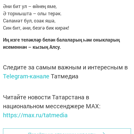
Әни бит ул – өйнең яме,
Ә тормышта – олы терәк.
Сәламәт бул, озак яшә,
Син бит, әни, безгә бик кирәк!
Иң изге теләкләр белән балаларың һәм оныкларың
исеменнән –
кызың Алсу.
Следите за самым важным и интересным в
Telegram-канале
Татмедиа
Читайте новости Татарстана в
национальном мессенджере MАХ:
https://max.ru/tatmedia