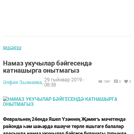
ЯШӘЕШ
Намаз укучылар бәйгесендә
катнашырга онытмагыз
29 гыйнвар 2019 -
Әлфия Зыякаева,
1361
0
0
08:38
Февральнең 24ендә Яшел Үзәннең Җәмигъ мәчетендә
районда һәм шәһәрдә яшәүче төрле яшьтәге балалар
арасында намаз укучылар бәйгесе булачагы турында