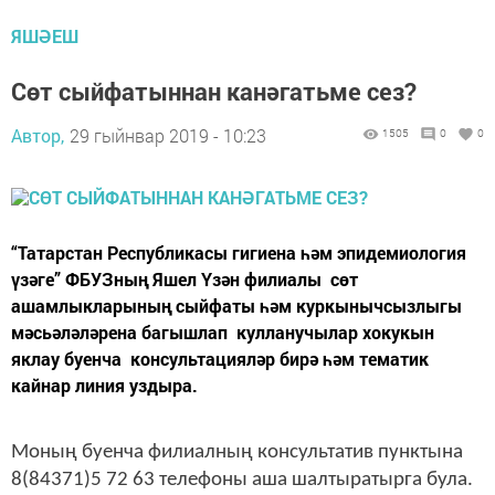
ЯШӘЕШ
Сөт сыйфатыннан канәгатьме сез?
Автор,
29 гыйнвар 2019 - 10:23
1505
0
0
​​​​​​​“Татарстан Республикасы гигиена һәм эпидемиология
үзәге” ФБУЗның Яшел Үзән филиалы сөт
ашамлыкларының сыйфаты һәм куркынычсызлыгы
мәсьәләләрена багышлап кулланучылар хокукын
яклау буенча консультацияләр бирә һәм тематик
кайнар линия уздыра.
Моның буенча филиалның консультатив пунктына
8(84371)5 72 63 телефоны аша шалтыратырга була.