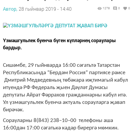
Автор,
28 гыйнвар 2019 - 14:40
1278
0
0
Үзмәшгульлек буенча бүген күпләрнең сораулары
бардыр.
Сишәмбе, 29 гыйнварда 16:00 сәгатьтә Татарстан
Республикасында “Бердәм Россия” партиясе рәисе
Дмитрий Медведевның төбәкара иҗтимагый кабул
итүендә РФ Федераль җыен Дәүләт Думасы
депутаты Айрат Фәррахов гражданнарны кабул итә.
Ул үзмәшгульлек буенча актуаль сорауларга җавап
бирәчәк.
Сорауларны 8(843) 238–10–00 телефоны аша
16:00дән 17:00 сәгатькә кадәр бирергә мөмкин.