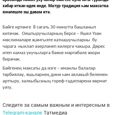
хәбәр иткән идек инде. Матур традиция һәм максатка
юнәлешле эш дәвам итә.
Бәйге иртәнге 8 сәгать 30 минутта башланып
китәчәк. Оештыручыларның берсе – Яшел Үзән
мөслимәләре җәмгыяте катнашучыларны бу
чарага ныклап әзерләнеп килергә чакыра. Дөрес
итеп намаз укучыларга бәяне мәртәбәле жюри
бирәчәк.
Бәйгенең максаты да изге – иманлы балалар
тәрбияләү, яшьләрнең дини һәм әхлакый белемен
арттыру, халкыбызның гореф-гадәтләренә хөрмәт
уяту.
Следите за самым важным и интересным в
Telegram-канале
Татмедиа