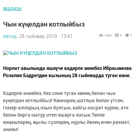
ЯШӘЕШ
Чын күңелдән котлыйбыз
Автор,
28 гыйнвар 2019 - 13:41
1454
0
7
Норлат авылында яшәүче кадерле әниебез Ибраһимова
Розалия Бәдретдин кызының 28 гыйнварда туган көне.
Кадерле әниебез, без сине туган көнең белән чын
күңелдән котлыйбыз! Көннәрең шатлык белән үтсен,
гомер юлларың озын булсын, кайгы-хәсрәт күрми, әти
белән бергә матур итеп яшәргә язсын.Төпле
киңәшләрең, җылы сүзләрең, нурлы йөзең өчен рәхмәт,
әнием!