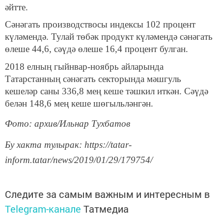
әйтте.
Сәнәгать производствосы индексы 102 процент
күләмендә. Тулай төбәк продукт күләмендә сәнәгать
өлеше 44,6, сәүдә өлеше 16,4 процент булган.
2018 елның гыйнвар-ноябрь айларында
Татарстанның сәнәгать секторында мәшгуль
кешеләр саны 336,8 мең кеше тәшкил иткән. Сәүдә
белән 148,6 мең кеше шөгыльләнгән.
Фото: архив/Ильнар Тухбатов
Бу хакта тулырак: https://tatar-
inform.tatar/news/2019/01/29/179754/
Следите за самым важным и интересным в
Telegram-канале
Татмедиа