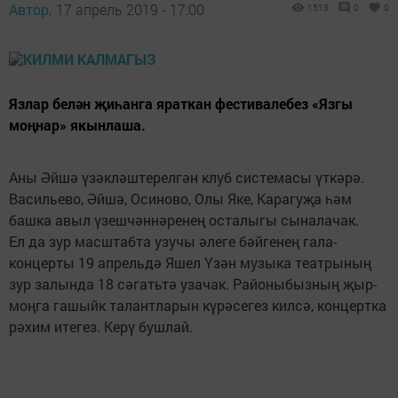
Автор,
17 апрель 2019 - 17:00
1513
0
0
Язлар белән җиһанга яраткан фестивалебез «Язгы
моңнар» якынлаша.
Аны Әйшә үзәкләштерелгән клуб системасы үткәрә.
Васильево, Әйшә, Осиново, Олы Яке, Карагуҗа һәм
башка авыл үзешчәннәренең осталыгы сыналачак.
Ел да зур масштабта узучы әлеге бәйгенең гала-
концерты 19 апрельдә Яшел Үзән музыка театрының
зур залында 18 сәгатьтә узачак. Районыбызның җыр-
моңга гашыйк талантларын күрәсегез килсә, концертка
рәхим итегез. Керү бушлай.