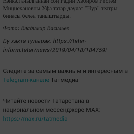
Һәйкәл ачылганнан соң Радий Хәбиров Рөстәм
Миңнехановны Уфа татар дәүләт "Нур" театры
бинасы белән таныштырды.
Фото: Владимир Васильев
Бу хакта тулырак: https://tatar-
inform.tatar/news/2019/04/18/184759
/
Следите за самым важным и интересным в
Telegram-канале
Татмедиа
Читайте новости Татарстана в
национальном мессенджере MАХ:
https://max.ru/tatmedia