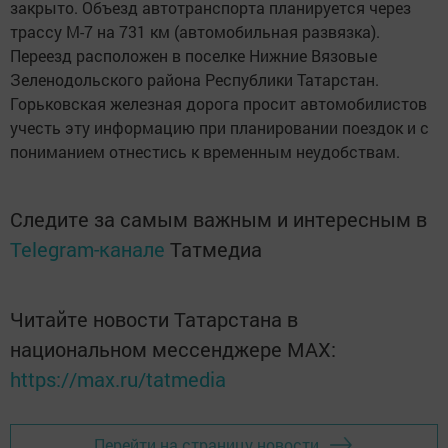
закрыто. Объезд автотранспорта планируется через
трассу М-7 на 731 км (автомобильная развязка).
Переезд расположен в поселке Нижние Вязовые
Зеленодольского района Республики Татарстан.
Горьковская железная дорога просит автомобилистов
учесть эту информацию при планировании поездок и с
пониманием отнестись к временным неудобствам.
Следите за самым важным и интересным в
Telegram-канале
Татмедиа
Читайте новости Татарстана в
национальном мессенджере MАХ:
https://max.ru/tatmedia
Перейти на страницу новости