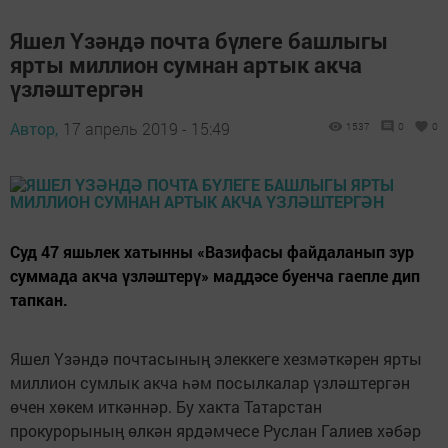
Яшел Үзәндә почта бүлеге башлыгы
ярты миллион сумнан артык акча
үзләштергән
Автор,
17 апрель 2019 - 15:49
1537
0
0
Суд 47 яшьлек хатынны «Вазифасы файдаланып зур
суммада акча үзләштерү» маддәсе буенча гаепле дип
тапкан.
Яшел Үзәндә почтасының элеккеге хезмәткәрен ярты
миллион сумлык акча һәм посылкалар үзләштергән
өчен хөкем иткәннәр. Бу хакта Татарстан
прокурорының өлкән ярдәмчесе Руслан Галиев хәбәр