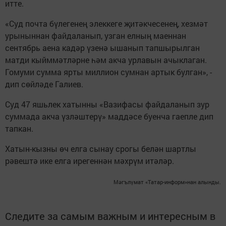
итте.
«Суд почта бүлегенең элеккеге җитәкчесенең, хезмәт
урыныннан файдаланып, узган елның маеннан
сентябрь аена кадәр үзенә ышанып тапшырылган
матди кыйммәтләрне һәм акча урлавын ачыклаган.
Гомуми сумма ярты миллион сумнан артык булган», -
дип сөйләде Галиев.
Суд 47 яшьлек хатынны «Вазифасы файдаланып зур
суммада акча үзләштерү» маддәсе буенча гаепле дип
тапкан.
Хатын-кызны өч елга сынау срогы белән шартлы
рәвештә ике елга ирегеннән мәхрүм итәләр.
Мәгълүмат «Татар-информ»нан алынды.
Следите за самым важным и интересным в