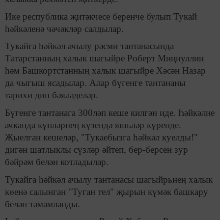
Ике республика җитәкчесе беренче булып Тукай
һәйкәленә чәчәкләр салдылар.
Тукайга һәйкәл ачылу рәсми тантанасында
Татарстанның халык шагыйре Роберт Миңнуллин
һәм Башкортстанның халык шагыйре Хәсән Назар
да чыгыш ясадылар. Алар бүгенге тантананы
тарихи дип бәяләделәр.
Бүгенге тантанага 300ләп кеше килгән иде. Һәйкәлне
ачканда күпләрнең күзендә яшьләр күренде.
Җыелган кешеләр, "Тукаебызга һәйкәл куелды!"
дигән шатлыклы сүзләр әйтеп, бер-берсен зур
бәйрәм белән котладылар.
Тукайга һәйкәл ачылу тантанасы шагыйрьнең халык
көенә салынган "Туган тел" җырын күмәк башкару
белән тәмамланды.