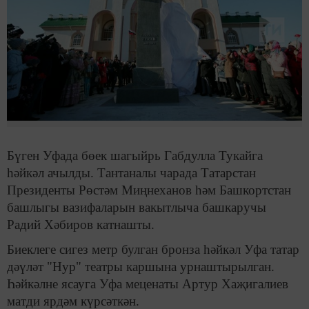
Бүген Уфада бөек шагыйрь Габдулла Тукайга
һәйкәл ачылды. Тантаналы чарада Татарстан
Президенты Рөстәм Миңнеханов һәм Башкортстан
башлыгы вазифаларын вакытлыча башкаручы
Радий Хәбиров катнашты.
Биеклеге сигез метр булган бронза һәйкәл Уфа татар
дәүләт "Нур" театры каршына урнаштырылган.
Һәйкәлне ясауга Уфа меценаты Артур Хаҗигалиев
матди ярдәм күрсәткән.