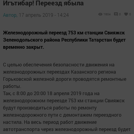
Игътибар! Переезд ябыла
Автор,
17 апрель 2019 - 14:24
1604
0
0
Железнодорожный переезд 753 км станции Свияжск
Зеленодольского района Республики Татарстан будет
временно закрыт.
С целью обеспечения безопасности движения на
железнодорожных переездах Казанского региона
Горьковской железной дороги проводятся ремонтные
работы.
Так, с 8:00 до 20:00 18 апреля 2019 года на
железнодорожном переезде 753 км станции Свияжск
будут производиться работы по ремонту
железнодорожного пути с демонтажем переездного
настила. На весь период работ движение
автотранспорта через железнодорожный переезд будет