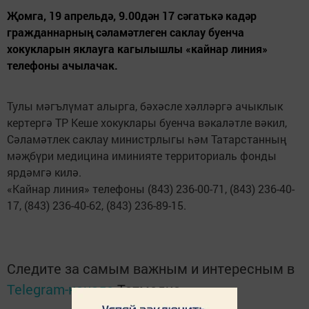
Җомга, 19 апрельдә, 9.00дән 17 сәгатькә кадәр
гражданнарның сәламәтлеген саклау буенча
хокукларын яклауга кагылышлы «кайнар линия»
телефоны ачылачак.
Тулы мәгълүмат алырга, бәхәсле хәлләргә ачыклык
кертергә ТР Кеше хокуклары буенча вәкаләтле вәкил,
Сәламәтлек саклау министрлыгы һәм Татарстанның
мәҗбүри медицина иминия­те территориаль фонды
ярдәмгә килә.
«Кайнар линия» телефоны (843) 236-00-71, (843) 236-40-
17, (843) 236-40-62, (843) 236-89-15.
Следите за самым важным и интересным в
Telegram-канале
Татмедиа