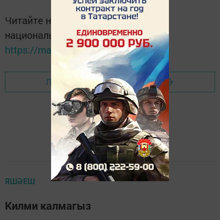
Читайте новости Татарстана в
национальном мессенджере MАХ:
https://max.ru/tatmedia
Перейти на страницу новости
ЯШӘЕШ
Килми калмагыз