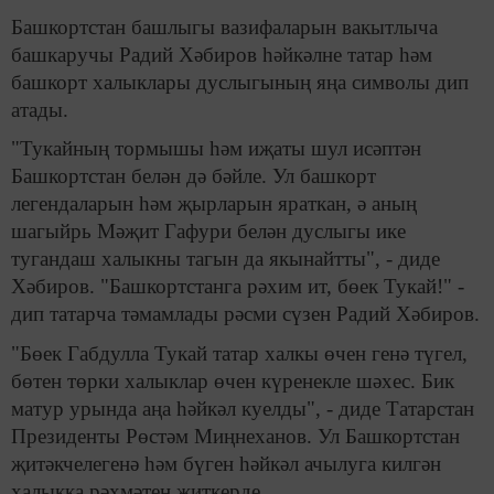
Башкортстан башлыгы вазифаларын вакытлыча
башкаручы Радий Хәбиров һәйкәлне татар һәм
башкорт халыклары дуслыгының яңа символы дип
атады.
"Тукайның тормышы һәм иҗаты шул исәптән
Башкортстан белән дә бәйле. Ул башкорт
легендаларын һәм җырларын яраткан, ә аның
шагыйрь Мәҗит Гафури белән дуслыгы ике
тугандаш халыкны тагын да якынайтты", - диде
Хәбиров. "Башкортстанга рәхим ит, бөек Тукай!" -
дип татарча тәмамлады рәсми сүзен Радий Хәбиров.
"Бөек Габдулла Тукай татар халкы өчен генә түгел,
бөтен төрки халыклар өчен күренекле шәхес. Бик
матур урында аңа һәйкәл куелды", - диде Татарстан
Президенты Рөстәм Миңнеханов. Ул Башкортстан
җитәкчелегенә һәм бүген һәйкәл ачылуга килгән
халыкка рәхмәтен җиткерде.