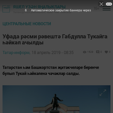
ЯШЕЛ ҮЗӘН ЯҢАЛЫКЛАРЫ
16+
5
Автоматическое закрытие баннера через
Зеленодольск районының "Яшел Үзән" газетасы
ЦЕНТРАЛЬНЫЕ НОВОСТИ
Уфада рәсми рәвештә Габдулла Тукайга
һәйкәл ачылды
Татар-информ,
18 апрель 2019 - 08:35
1529
0
0
Татарстан һәм Башкортстан җитәкчеләре беренче
булып Тукай һәйкәленә чәчәкләр салды.