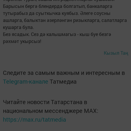
Барысын бергә блендерда болгатып, банкаларга
тутырабыз да суыткычка куябыз. Әлеге соусны
ашларга, балыктан әзерләнгән ризыкларга, салатларга
кушарга була.
Без ясадык. Сез дә калышмагыз - кыш буе безгә
рәхмәт укырсыз!
Кызыл Таң
Следите за самым важным и интересным в
Telegram-канале
Татмедиа
Читайте новости Татарстана в
национальном мессенджере MАХ:
https://max.ru/tatmedia