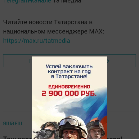
Читайте новости Татарстана в
национальном мессенджере MАХ:
https://max.ru/tatmedia
Перейти на страницу новости
ЯШӘЕШ
Теш пастасы... корткычларны үтерә!