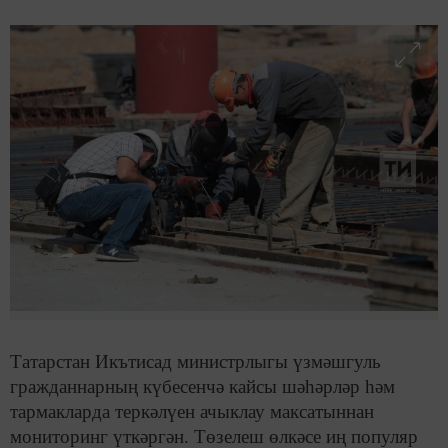
Татарстан Икътисад министрлыгы үзмәшгуль
гражданнарның күбесенчә кайсы шәһәрләр һәм
тармакларда теркәлүен ачыклау максатыннан
мониторинг үткәргән. Төзелеш өлкәсе иң популяр