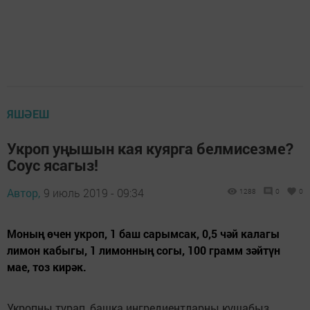
ЯШӘЕШ
Укроп уңышын кая куярга белмисезме?
Соус ясагыз!
Автор,
9 июль 2019 - 09:34
1288
0
0
Моның өчен укроп, 1 баш сарымсак, 0,5 чәй калагы
лимон кабыгы, 1 лимонның согы, 100 грамм зәйтүн
мае, тоз кирәк.
Укропны турап, башка ингредиентларны кушабыз.