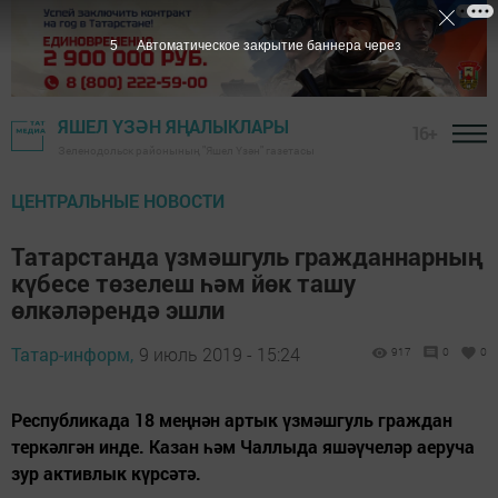
5
Автоматическое закрытие баннера через
ЯШЕЛ ҮЗӘН ЯҢАЛЫКЛАРЫ
16+
Зеленодольск районының "Яшел Үзән" газетасы
ЦЕНТРАЛЬНЫЕ НОВОСТИ
Татарстанда үзмәшгуль гражданнарның
күбесе төзелеш һәм йөк ташу
өлкәләрендә эшли
Татар-информ,
9 июль 2019 - 15:24
917
0
0
Республикада 18 меңнән артык үзмәшгуль граждан
теркәлгән инде. Казан һәм Чаллыда яшәүчеләр аеруча
зур активлык күрсәтә.