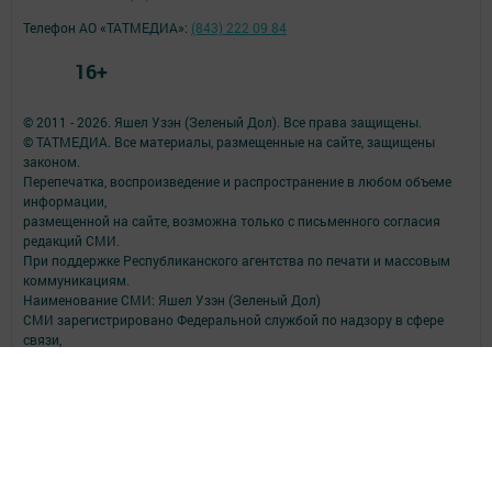
Телефон АО «ТАТМЕДИА»:
(843) 222 09 84
16+
© 2011 - 2026. Яшел Узэн (Зеленый Дол). Все права защищены.
© ТАТМЕДИА. Все материалы, размещенные на сайте, защищены
законом.
Перепечатка, воспроизведение и распространение в любом объеме
информации,
размещенной на сайте, возможна только с письменного согласия
редакций СМИ.
При поддержке Республиканского агентства по печати и массовым
коммуникациям.
Наименование СМИ: Яшел Узэн (Зеленый Дол)
СМИ зарегистрировано Федеральной службой по надзору в сфере
связи,
информационных технологий и массовых коммуникаций
запись о регистрации СМИ Эл № ФС 77- 90146 от 07.10.2025
ФИО главного редактора: Садыкова Ильсия Мансуровна
Адрес редакции: Российская Федерация, Республика Татарстан,
422540, Зеленодольский район, г. Зеленодольск, ул. Гоголя, дом 23А
Телефон редакции: (84371) 5-68-03, 5-67-02, 5-77-46
Электронная почта редакции: yashel_uzen@mail.ru