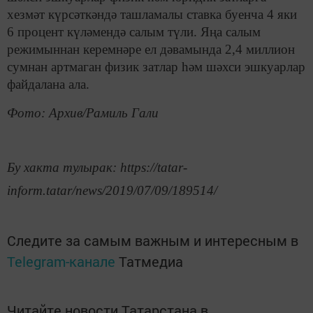
хезмәт күрсәткәндә ташламалы ставка буенча 4 яки
6 процент күләмендә салым түли. Яңа салым
режимыннан керемнәре ел дәвамында 2,4 миллион
сумнан артмаган физик затлар һәм шәхси эшкуарлар
файдалана ала.
Фото: Архив/Рамиль Гали
Бу хакта тулырак: https://tatar-
inform.tatar/news/2019/07/09/189514/
Следите за самым важным и интересным в
Telegram-канале
Татмедиа
Читайте новости Татарстана в