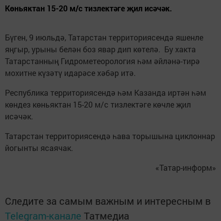
Көньяктан 15-20 м/с тизлектәге җил исәчәк.
Бүген, 9 июльдә, Татарстан территориясендә яшенле
яңгыр, урыны белән боз явар дип көтелә. Бу хакта
Татарстанның Гидрометеорология һәм әйләнә-тирә
мохитне күзәтү идарәсе хәбәр итә.
Республика территориясендә һәм Казанда иртән һәм
көндез көньяктан 15-20 м/с тизлектәге көчле җил
исәчәк.
Татарстан территориясендә һава торышына циклоннар
йогынты ясаячак.
«Татар-информ»
Следите за самым важным и интересным в
Telegram-канале
Татмедиа