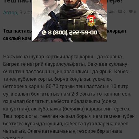
Автор,
9 июль 2019 - 11:35
1204
0
0
Теш пастасы составында тешләрне бактерияләрдән
саклый һәм агарта торган матдәләр бар.
Нәкъ менә шулар корткыч­ларга каршы да көрәшә.
Бигрәк тә натрий лаурилсульфаты. Бакчада куллану
өчен теш пастасының иң арзанлысы да ярый. Кә­бес­
тәнең күбәләк корты, борча коңгызы, үсемлек
бетләренә каршы 50-70 грамм теш пастасын 10 литр
суга салып болгатыгыз һәм 2-3 сәгать тотканнан соң,
яхшылап болгатып, кәбестә ябалакчыгы (совка
капустная), ак күбәләккә (белянка) каршы сиптерегез.
Теш порошогы, төелгән кызыл борыч һәм тәмәке чүбен
бертигез күләмдә кушып, кәбестә түтәлләренә сибеп
чыгыгыз. Әлеге катнаш­маның тәэсире бер атнага
җитәчәк.