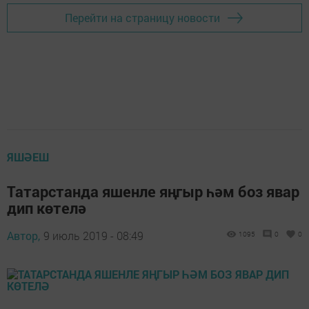
Перейти на страницу новости
ЯШӘЕШ
Татарстанда яшенле яңгыр һәм боз явар
дип көтелә
Автор,
9 июль 2019 - 08:49
1095
0
0