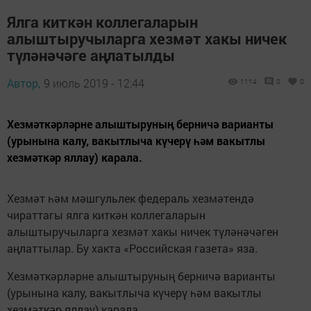
Ялга киткән коллегаларын
алыштыручыларга хезмәт хакы ничек
түләнәчәге аңлатылды
Автор,
9 июль 2019 - 12:44
1114
0
0
Хезмәткәрләрне алыштыруның берничә варианты
(урынына калу, вакытлыча күчерү һәм вакытлы
хезмәткәр яллау) карала.
Хезмәт һәм мәшгульлек федераль хезмәтендә
чираттагы ялга киткән коллегаларын
алыштыручыларга хезмәт хакы ничек түләнәчәген
аңлаттылар. Бу хакта «Российская газета» яза.
Хезмәткәрләрне алыштыруның берничә варианты
(урынына калу, вакытлыча күчерү һәм вакытлы
хезмәткәр яллау) карала.