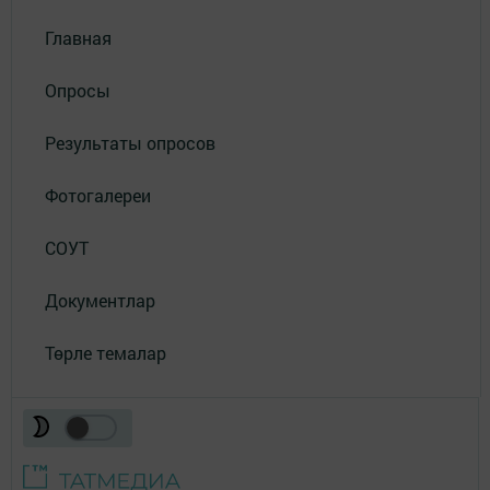
Главная
Опросы
Результаты опросов
Фотогалереи
СОУТ
Документлар
Төрле темалар