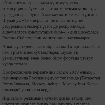
«Үзмәшгульләргә ярдәм күрсәтү үзәге»
коммерцияле булмаган автоном оешмасы эшли, ул
гражданнарга бушлай мәгълүмати хезмәт күрсәтә.
Шулай ук «Тикшерелгән бизнес» интернет-
ресурсының эксперт үзәге дә республикада
яшәүчеләргә консультация бирә», - дип шәрехләде
Рөстәм Сибгатуллин мониторинг нәтиҗәләрен.
Аның сүзләренчә, сентябрь аенда Татарстанда кече
һәм урта бизнес субъектлары, шулай ук
үзмәшгульләр өчен белем бирү форумы үткәрү
күздә тотыла.
Профессиональ керемгә яңа салым 2019 елның 1
гыйнварында Россиянең дүрт төбәгендә (Татарстан
Республикасы, Мәскәү шәһәре, Мәскәү һәм Калуга
өлкәләре) үз көченә керде.
Яңа салым режимына күчкән физик затлар һәм
шәхси эшкуарлар физик һәм юридик затларга