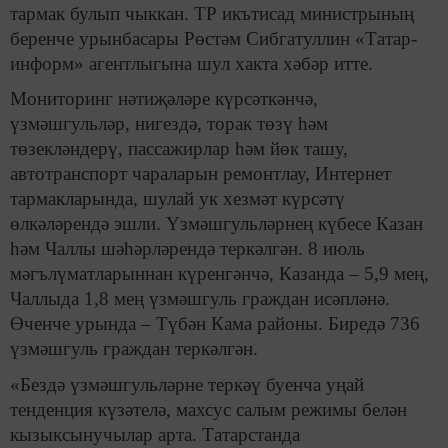
тармак булып чыккан. ТР икътисад министрының
беренче урынбасары Рөстәм Сибгатуллин «Татар-
информ» агентлыгына шул хакта хәбәр итте.
Мониторинг нәтиҗәләре күрсәткәнчә,
үзмәшгульләр, нигездә, торак төзү һәм
төзекләндерү, пассажирлар һәм йөк ташу,
автотранспорт чараларын ремонтлау, Интернет
тармакларында, шулай ук хезмәт күрсәтү
өлкәләрендә эшли. Үзмәшгульләрнең күбесе Казан
һәм Чаллы шәһәрләрендә теркәлгән. 8 июль
мәгълүматларыннан күренгәнчә, Казанда – 5,9 мең,
Чаллыда 1,8 мең үзмәшгуль граждан исәпләнә.
Өченче урында – Түбән Кама районы. Биредә 736
үзмәшгуль граждан теркәлгән.
«Бездә үзмәшгульләрне теркәү буенча уңай
тенденция күзәтелә, махсус салым режимы белән
кызыксынучылар арта. Татарстанда