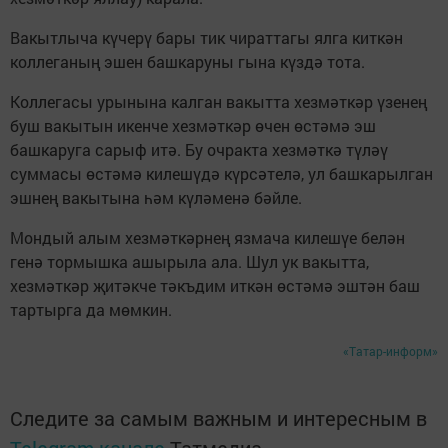
Вакытлыча күчерү бары тик чираттагы ялга киткән
коллеганың эшен башкаруны гына күздә тота.
Коллегасы урынына калган вакытта хезмәткәр үзенең
буш вакытын икенче хезмәткәр өчен өстәмә эш
башкаруга сарыф итә. Бу очракта хезмәткә түләү
суммасы өстәмә килешүдә күрсәтелә, ул башкарылган
эшнең вакытына һәм күләменә бәйле.
Мондый алым хезмәткәрнең язмача килешүе белән
генә тормышка ашырыла ала. Шул ук вакытта,
хезмәткәр җитәкче тәкъдим иткән өстәмә эштән баш
тартырга да мөмкин.
«Татар-информ»
Следите за самым важным и интересным в
Telegram-канале
Татмедиа