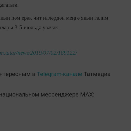
әгатьтә.
якын һәм ерак чит илләрдән меңгә якын галим
лары 3-5 июльдә узачак.
form.tatar/news/2019/07/02/189122/
интересным в
Telegram-канале
Татмедиа
в национальном мессенджере MАХ: