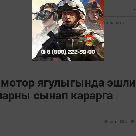
Отправить
Авторизоваться
-мотор ягулыгында эшли
нарны сынап карарга
1073
0