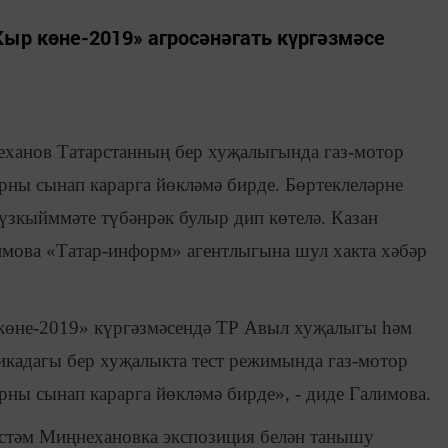
ыр көне-2019» агросәнәгать күргәзмәсе
ханов Татарстанның бер хуҗалыгында газ-мотор
ны сынап карарга йөкләмә бирде. Бөртеклеләрне
үзкыйммәте түбәнрәк булыр дип көтелә. Казан
имова «Татар-информ» агентлыгына шул хакта хәбәр
көне-2019» күргәзмәсендә ТР Авыл хуҗалыгы һәм
икадагы бер хуҗалыкта тест режимында газ-мотор
ны сынап карарга йөкләмә бирде», - диде Галимова.
Рөстәм Миңнехановка экспозиция белән танышу