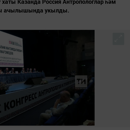
хаты Казанда Россия Антропологлар һәм
ссы ачылышында укылды.