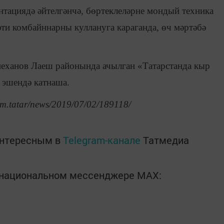
тациядә әйтелгәнчә, бөртеклеләрне мондый техника
ти комбайннарны куллануга караганда, өч мәртәбә
еханов Лаеш районында ачылган «Татарстанда кыр
 эшендә катнаша.
rm.tatar/news/2019/07/02/189118/
интересным в
Telegram-канале
Татмедиа
в национальном мессенджере MАХ: