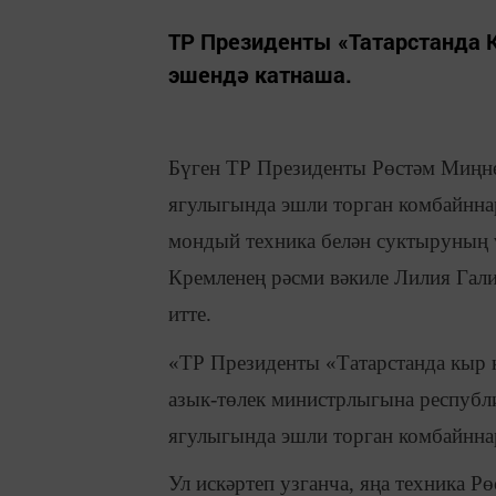
ТР Президенты «Татарстанда К
эшендә катнаша.
Бүген ТР Президенты Рөстәм Миңне
ягулыгында эшли торган комбайннар
мондый техника белән суктыруның 
Кремленең рәсми вәкиле Лилия Гал
итте.
«ТР Президенты «Татарстанда кыр 
азык-төлек министрлыгына республ
ягулыгында эшли торган комбайннар
Ул искәртеп узганча, яңа техника 