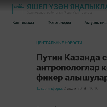
ЯШЕЛ ҮЗӘН ЯҢАЛЫКЛ
Зеленодольск районының "Яшел Үзән" газетасы
Көн темасы
Фотогалерея
Актуаль вид
ЦЕНТРАЛЬНЫЕ НОВОСТИ
Путин Казанда с
антропологлар 
фикер алышулар
Татар-информ,
2 июль 2019 - 16:10