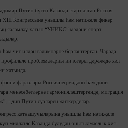
димир Путин бүген Казанда старт алган Россия
 XIII Конгрессына уңышлы һәм нәтиҗәле фикер
ның сәламләү хатын “УНИКС” мәдәни-спорт
ыдылар.
 һәм чит илдән галимнәрне берләштергән. Чарада
 профильле проблемаларны иң югары дәрәҗәдә хәл
ин хатында.
 фәнни фаразлары Россиянең мәдәни һәм дини
әтара мөнәсәбәтләрне гармонияләштергәндә, миграция
к”, - дип Путин сүзләрен җиткерделәр.
Конгресс катнашучыларына уңышлы һәм нәтиҗәле
 күп милләтле Казанда булудан онытылмаслык хис-