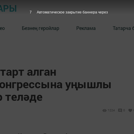
АРЫ
6
Автоматическое закрытие баннера через
ео
Безнең геройлар
Реклама
Татарча 
тарт алган
конгрессына уңышлы
 теләде
1224
0