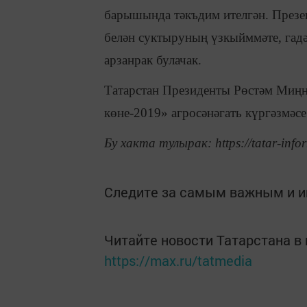
барышында тәкъдим ителгән. Презен
белән суктыруның үзкыйммәте, гадә
арзанрак булачак.
Татарстан Президенты Рөстәм Миңн
көне-2019» агросәнәгать күргәзмәсе
Бу хакта тулырак: https://tatar-info
Следите за самым важным и 
Читайте новости Татарстана 
https://max.ru/tatmedia