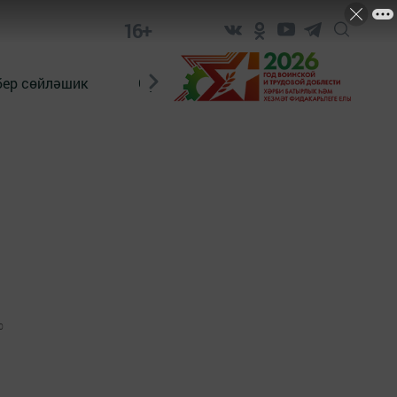
16+
бер сөйләшик
Сүз тарихы
Яшь хәбәрче
0