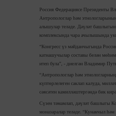
Россия Федерациясе Президенты Вла
Антропологлар һәм этнологларының
алышулар теләде. Дәүләт башлыгы
комплексында чара ачылышында ук
“Конгресс үз мәйданчыгында Россия
катнашучылар составы белән мөһим
итеп була”, - диелгән Владимир Пут
“Антропологлар һәм этнологларның
күптөрлелеген саклап калуда, милл
сәясәтен камилләштергәндә бик кирә
Сүзен тәмамлап, дәүләт башлыгы 
моназаралар теләде. “Кунакчыл һәм