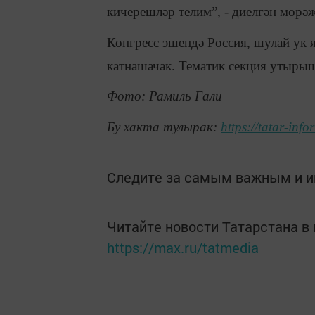
кичерешләр телим”, - диелгән мөрәҗ
Конгресс эшендә Россия, шулай ук 
катнашачак. Тематик секция утырыш
Фото: Рамиль Гали
Бу хакта тулырак:
https://tatar-in
Следите за самым важным и 
Читайте новости Татарстана 
https://max.ru/tatmedia