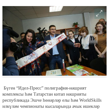
Бүген “Идел-Пресс” полиграфия-нәшрият
комплексы һәм Татарстан китап нәшрияты
республикада Эшче һөнәрләр елы һәм WorldSkills
илкүләм чемпионаты кысаларында ачык ишекләр