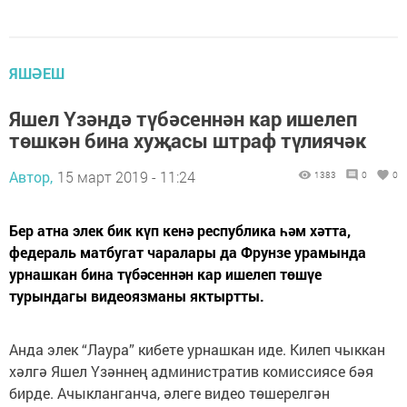
ЯШӘЕШ
Яшел Үзәндә түбәсеннән кар ишелеп
төшкән бина хуҗасы штраф түлиячәк
Автор,
15 март 2019 - 11:24
1383
0
0
Бер атна элек бик күп кенә республика һәм хәтта,
федераль матбугат чаралары да Фрунзе урамында
урнашкан бина түбәсеннән кар ишелеп төшүе
турындагы видеоязманы яктыртты.
Анда элек “Лаура” кибете урнашкан иде. Килеп чыккан
хәлгә Яшел Үзәннең административ комиссиясе бәя
бирде. Ачыкланганча, әлеге видео төшерелгән