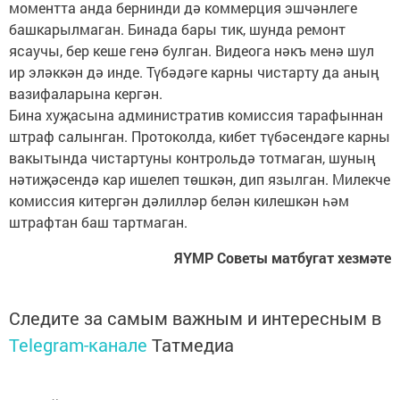
моментта анда бернинди дә коммерция эшчәнлеге
башкарылмаган. Бинада бары тик, шунда ремонт
ясаучы, бер кеше генә булган. Видеога нәкъ менә шул
ир эләккән дә инде. Түбәдәге карны чистарту да аның
вазифаларына кергән.
Бина хуҗасына административ комиссия тарафыннан
штраф салынган. Протоколда, кибет түбәсендәге карны
вакытында чистартуны контрольдә тотмаган, шуның
нәтиҗәсендә кар ишелеп төшкән, дип язылган. Милекче
комиссия китергән дәлилләр белән килешкән һәм
штрафтан баш тартмаган.
ЯҮМР Советы матбугат хезмәте
Следите за самым важным и интересным в
Telegram-канале
Татмедиа