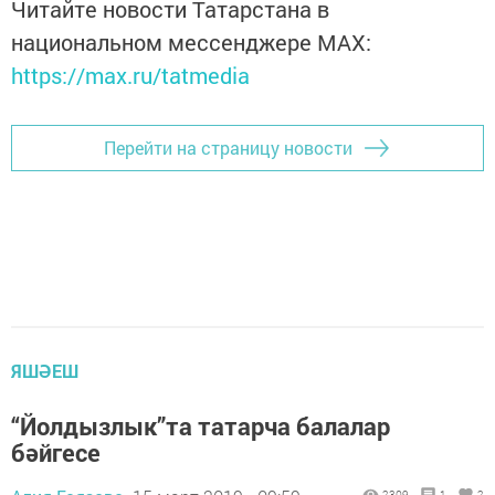
Читайте новости Татарстана в
национальном мессенджере MАХ:
https://max.ru/tatmedia
Перейти на страницу новости
ЯШӘЕШ
“Йолдызлык”та татарча балалар
бәйгесе
2309
1
2