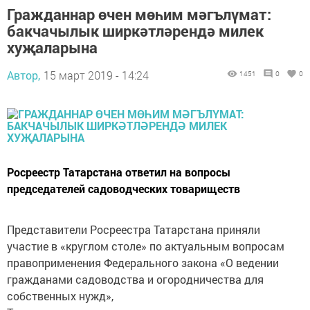
Гражданнар өчен мөһим мәгълүмат:
бакчачылык ширкәтләрендә милек
хуҗаларына
Автор,
15 март 2019 - 14:24
1451
0
0
Росреестр Татарстана ответил на вопросы
председателей садоводческих товариществ
Представители Росреестра Татарстана приняли
участие в «круглом столе» по актуальным вопросам
правоприменения Федерального закона «О ведении
гражданами садоводства и огородничества для
собственных нужд»,