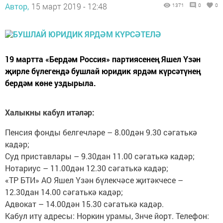
Автор,
15 март 2019 - 12:48
1371
0
0
19 мартта «Бердәм Россия» партиясенең Яшел Үзән
җирле бүлегендә бушлай юридик ярдәм күрсәтүнең
бердәм көне уздырыла.
Халыкны кабул итәләр:
Пенсия фонды белгечләре – 8.00дән 9.30 сәгатькә
кадәр;
Суд приставлары – 9.30дан 11.00 сәгатькә кадәр;
Нотариус – 11.00дән 12.30 сәгатькә кадәр;
«ТР БТИ» АО Яшел Үзән бүлекчәсе җитәкчесе –
12.30дан 14.00 сәгатькә кадәр;
Адвокат – 14.00дән 15.30 сәгатькә кадәр.
Кабул итү адресы: Норкин урамы, 3нче йорт. Телефон: