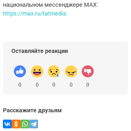
национальном мессенджере MАХ:
https://max.ru/tatmedia
Оставляйте реакции
0
0
0
0
0
Расскажите друзьям