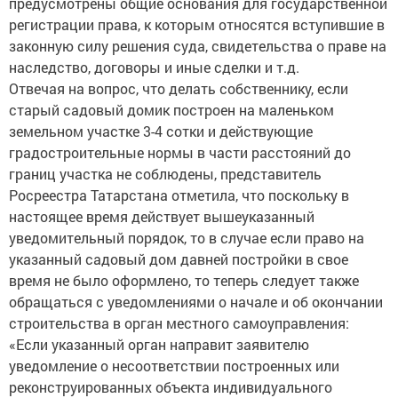
предусмотрены общие основания для государственной
регистрации права, к которым относятся вступившие в
законную силу решения суда, свидетельства о праве на
наследство, договоры и иные сделки и т.д.
Отвечая на вопрос, что делать собственнику, если
старый садовый домик построен на маленьком
земельном участке 3-4 сотки и действующие
градостроительные нормы в части расстояний до
границ участка не соблюдены, представитель
Росреестра Татарстана отметила, что поскольку в
настоящее время действует вышеуказанный
уведомительный порядок, то в случае если право на
указанный садовый дом давней постройки в свое
время не было оформлено, то теперь следует также
обращаться с уведомлениями о начале и об окончании
строительства в орган местного самоуправления:
«Если указанный орган направит заявителю
уведомление о несоответствии построенных или
реконструированных объекта индивидуального