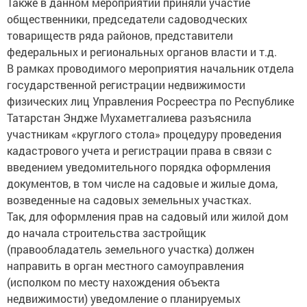
Также в данном мероприятии приняли участие
общественники, председатели садоводческих
товариществ ряда районов, представители
федеральных и региональных органов власти и т.д.
В рамках проводимого мероприятия начальник отдела
государственной регистрации недвижимости
физических лиц Управления Росреестра по Республике
Татарстан Эндже Мухаметгалиева разъяснила
участникам «круглого стола» процедуру проведения
кадастрового учета и регистрации права в связи с
введением уведомительного порядка оформления
документов, в том числе на садовые и жилые дома,
возведенные на садовых земельных участках.
Так, для оформления прав на садовый или жилой дом
до начала строительства застройщик
(правообладатель земельного участка) должен
направить в орган местного самоуправления
(исполком по месту нахождения объекта
недвижимости) уведомление о планируемых