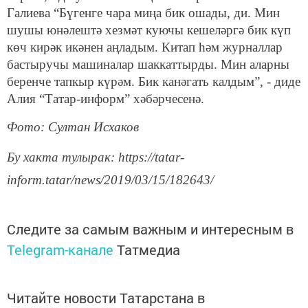
Галиева “Бүгенге чара миңа бик ошады, ди. Мин
шушы юнәлештә хезмәт куючы кешеләргә бик күп
көч кирәк икәнен аңладым. Китап һәм журналлар
бастыручы машиналар шаккаттырды. Мин аларны
беренче тапкыр күрәм. Бик канәгать калдым”, - диде
Алия “Татар-информ” хәбәрчесенә.
Фото: Султан Исхаков
Бу хакта тулырак: https://tatar-
inform.tatar/news/2019/03/15/182643/
Следите за самым важным и интересным в
Telegram-канале
Татмедиа
Читайте новости Татарстана в