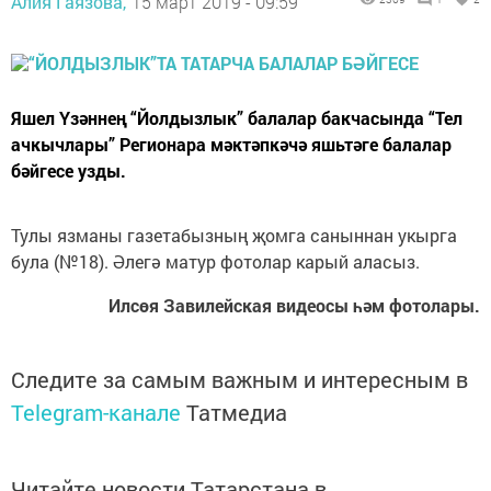
Алия Гаязова,
15 март 2019 - 09:59
Яшел Үзәннең “Йолдызлык” балалар бакчасында “Тел
ачкычлары” Регионара мәктәпкәчә яшьтәге балалар
бәйгесе узды.
Тулы язманы газетабызның җомга саныннан укырга
була (№18). Әлегә матур фотолар карый аласыз.
Илсөя Завилейская видеосы һәм фотолары.
Следите за самым важным и интересным в
Telegram-канале
Татмедиа
Читайте новости Татарстана в