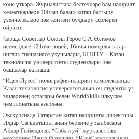
көне үткәрә. Журналистика белгечләре һәм нәшрият
хезмәткәрләре 100ләп балага китап бастыру
үзенчәлекләре һәм контент булдыру серләрен
өйрәтте.
Чарада Советлар Союзы Герое С.А.Әхтәмов
исемендәге 121нче лицей, 16нчы номерлы татар-
инглиз гимназиясе укучылары, КНИТУ – Казан
технология университеты студентлары һәм
башкалар катнаша.
“Идел-Пресс” полиграфия-нәшрият комплексында
Казан технология университетының өч студенты үз
эшләренең осталары белән WorldSkills илкүләм
чемпионатына әзерләнә.
Экскурсиядә Татарстан китап нәшрияты директоры
Илдар Сәгъдәтшин, аның беренче урынбасары
Айдар Гыймадиев, “Сабантуй” журналы баш
мөхәррире Илназ Фазуллин, “Идел” журналының