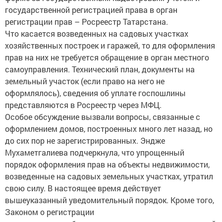
государственной регистрацией права в орган
регистрации прав – Росреестр Татарстана.
Что касается возведенных на садовых участках
хозяйственных построек и гаражей, то для оформления
прав на них не требуется обращение в орган местного
самоуправления. Технический план, документы на
земельный участок (если право на него не
оформлялось), сведения об уплате госпошлины
представляются в Росреестр через МФЦ.
Особое обсуждение вызвали вопросы, связанные с
оформлением домов, построенных много лет назад, но
до сих пор не зарегистрированных. Эндже
Мухаметгалиева подчеркнула, что упрощенный
порядок оформления прав на объекты недвижимости,
возведенные на садовых земельных участках, утратил
свою силу. В настоящее время действует
вышеуказанный уведомительный порядок. Кроме того,
Законом о регистрации