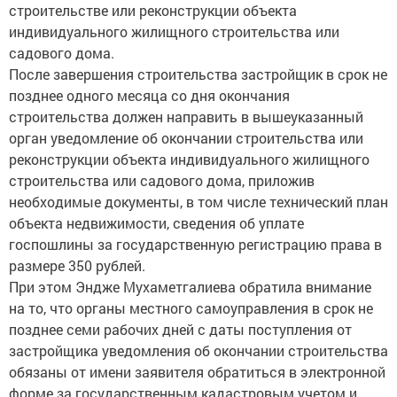
строительстве или реконструкции объекта
индивидуального жилищного строительства или
садового дома.
После завершения строительства застройщик в срок не
позднее одного месяца со дня окончания
строительства должен направить в вышеуказанный
орган уведомление об окончании строительства или
реконструкции объекта индивидуального жилищного
строительства или садового дома, приложив
необходимые документы, в том числе технический план
объекта недвижимости, сведения об уплате
госпошлины за государственную регистрацию права в
размере 350 рублей.
При этом Эндже Мухаметгалиева обратила внимание
на то, что органы местного самоуправления в срок не
позднее семи рабочих дней с даты поступления от
застройщика уведомления об окончании строительства
обязаны от имени заявителя обратиться в электронной
форме за государственным кадастровым учетом и