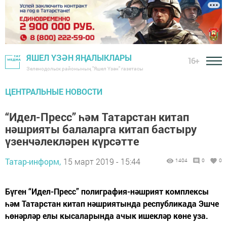
ЯШЕЛ ҮЗӘН ЯҢАЛЫКЛАРЫ
16+
Зеленодольск районының "Яшел Үзән" газетасы
ЦЕНТРАЛЬНЫЕ НОВОСТИ
“Идел-Пресс” һәм Татарстан китап
нәшрияты балаларга китап бастыру
үзенчәлекләрен күрсәтте
Татар-информ,
15 март 2019 - 15:44
1404
0
0
Бүген “Идел-Пресс” полиграфия-нәшрият комплексы
һәм Татарстан китап нәшриятында республикада Эшче
һөнәрләр елы кысаларында ачык ишекләр көне уза.