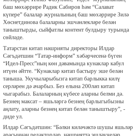
баш мөхәррире Радик Сабиров һәм “Салават
күпере” балалар журналының баш мөхәррире Зилә
Хөснетдинова балаларны эшчәнлекләре белән
таныштырды, сыйфатлы контент булдыру турында
сөйләде.
Татарстан китап нәшрияты директоры Илдар
Сәгъдәтшин “Татар-информ” хәбәрчесенә бүген
“Идел-Пресс”ның көн дәвамында кунаклар кабул
итүен әйтте. “Кунаклар китап бастыру эше белән
таныша. Укучыларыбызга китап барлыкка килү
серләрен дә ачарбыз. Без елына 200ләп китап
чыгарабыз. Балаларның күбесе аларны белми дә.
Безнең максат – яшьләргә безнең барлыгыбызны
аңлату, аларны безнең китап белән таныштыру”, -
диде ул.
Илдар Сәгъдәтшин: “Бәлки киләчәктә шушы яшьләр
арасыннан редакторлар, нәшрияттә эшләүчеләр