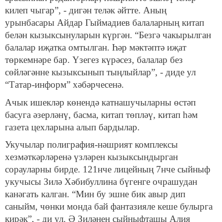
килеп чыгар”, - дигән теләк әйтте. Аның
урынбасары Айдар Гыймадиев балаларның китап
белән кызыксынуларын күргән. “Безгә чакырылган
балалар иҗатка омтылган. Һәр мәктәптә иҗат
төркемнәре бар. Үзегез күрәсез, балалар без
сөйләгәнне кызыксынып тыңлыйлар”, - диде ул
“Татар-информ” хәбәрчесенә.
Ачык ишекләр көнендә катнашучыларны өстәп
басуга әзерләнү, басма, китап төпләү, китап һәм
газета цехларына алып бардылар.
Укучылар полиграфия-нәшрият комплексы
хезмәткәрләренә үзләрен кызыксындырган
сорауларны бирде. 121нче лицейның 7нче сыйныф
укучысы Зилә Хәбибуллина бүгенге очрашудан
канәгать калган. “Мин бу эшне бик авыр дип
саныйм, чөнки монда бай фантазияле кеше булырга
кирәк”, - ди ул. Ә Зиләнең сыйныфташы Алия