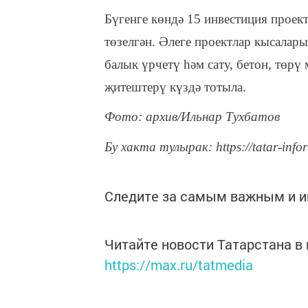
Бүгенге көндә 15 инвестиция проек
төзелгән. Әлеге проектлар кысалар
балык үрчетү һәм сату, бетон, төрү
җитештерү күздә тотыла.
Фото: архив/Ильнар Тухбатов
Бу хакта тулырак: https://tatar-info
Следите за самым важным и 
Читайте новости Татарстана 
https://max.ru/tatmedia