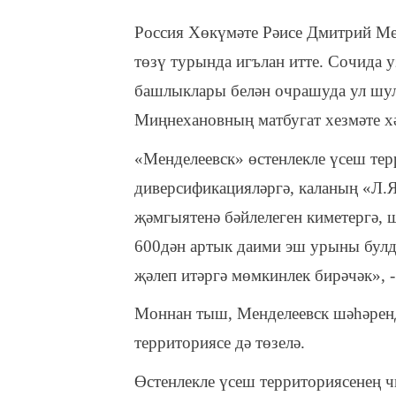
Россия Хөкүмәте Рәисе Дмитрий Ме
төзү турында игълан итте. Сочида 
башлыклары белән очрашуда ул шул 
Миңнехановның матбугат хезмәте хә
«Менделеевск» өстенлекле үсеш те
диверсификацияләргә, каланың «Л.
җәмгыятенә бәйлелеген киметергә, 
600дән артык даими эш урыны булд
җәлеп итәргә мөмкинлек бирәчәк», -
Моннан тыш, Менделеевск шәһәренд
территориясе дә төзелә.
Өстенлекле үсеш территориясенең ч