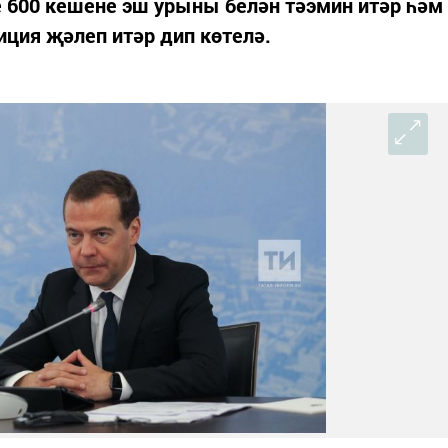
 600 кешене эш урыны белән тәэмин итәр һәм
иция җәлеп итәр дип көтелә.