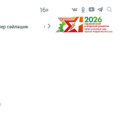
16+
бер сөйләшик
Сүз тарихы
Яшь хәбәрче
0