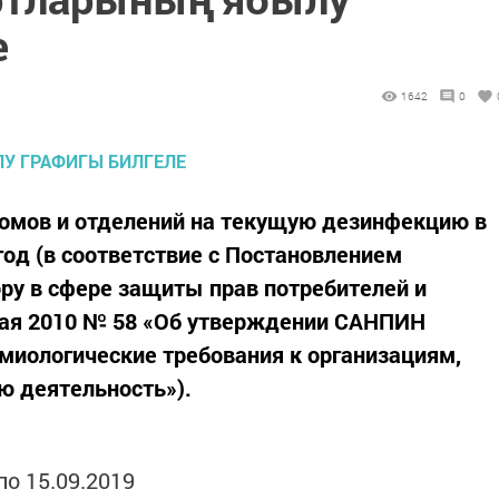
е
1642
0
омов и отделений на текущую дезинфекцию в
год (в соответствие с Постановлением
ру в сфере защиты прав потребителей и
 мая 2010 № 58 «Об утверждении САНПИН
емиологические требования к организациям,
 деятельность»).
по 15.09.2019