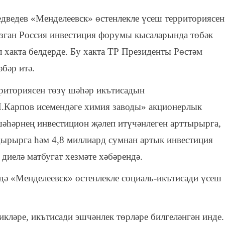
дведев «Менделеевск» өстенлекле үсеш территориясен
узган Россия инвестиция форумы кысаларында төбәк
хакта белдерде. Бу хакта ТР Президенты Рөстәм
бәр итә.
рриториясен төзү шәһәр икътисадын
Я.Карпов исемендәге химия заводы» акционерлык
шәһәрнең инвестицион җәлеп итүчәнлеген арттырырга,
ырырга һәм 4,8 миллиард сумнан артык инвестиция
 диелә матбугат хезмәте хәбәрендә.
ә «Менделеевск» өстенлекле социаль-икътисади үсеш
икләре, икътисади эшчәнлек төрләре билгеләнгән инде.