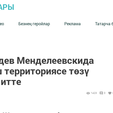
АРЫ
ео
Безнең геройлар
Реклама
Татарча 
дев Менделеевскида
 территориясе төзү
 итте
1423
0