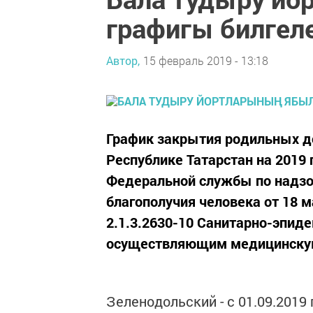
графигы билгел
Автор,
15 февраль 2019 - 13:18
График закрытия родильных д
Республике Татарстан на 2019 
Федеральной службы по надзо
благополучия человека от 18
2.1.3.2630-10 Санитарно-эпид
осуществляющим медицинскую
Зеленодольский - с 01.09.2019 