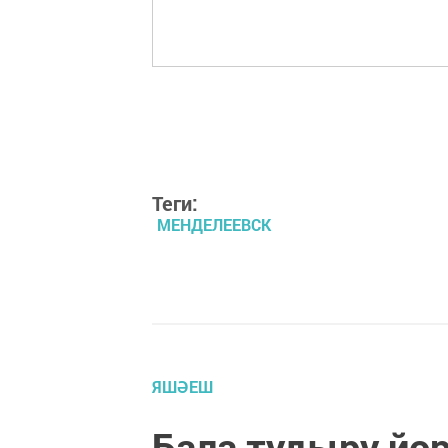
Теги:
МЕНДЕЛЕЕВСК
ЯШӘЕШ
Бала тудыру йо