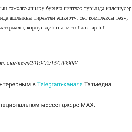
тын гамәлгә ашыру буенча ниятләр турында килешүләр
ында ашлыкны тирәнтен эшкәртү, сөт комплексы төзү,
 материалы, корпус җиһазы, мотоблоклар һ.б.
rm.tatar/news/2019/02/15/180908/
интересным в
Telegram-канале
Татмедиа
в национальном мессенджере MАХ: