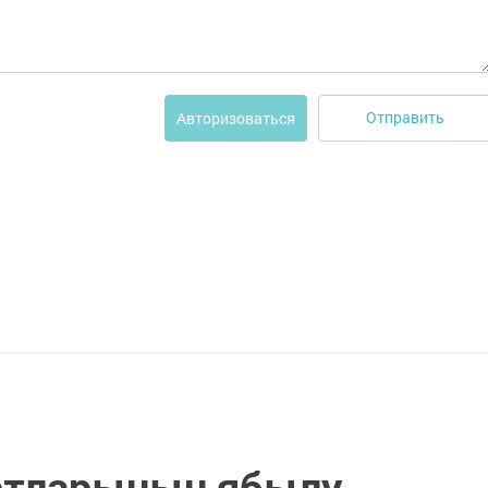
Отправить
Авторизоваться
ртларының ябылу