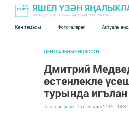
ЯШЕЛ ҮЗӘН ЯҢАЛЫКЛ
Зеленодольск районының "Яшел Үзән" газетасы
Көн темасы
Фотогалерея
Актуаль вид
ЦЕНТРАЛЬНЫЕ НОВОСТИ
Дмитрий Медве
өстенлекле үсеш
турында игълан
Татар-информ,
15 февраль 2019 - 14:37