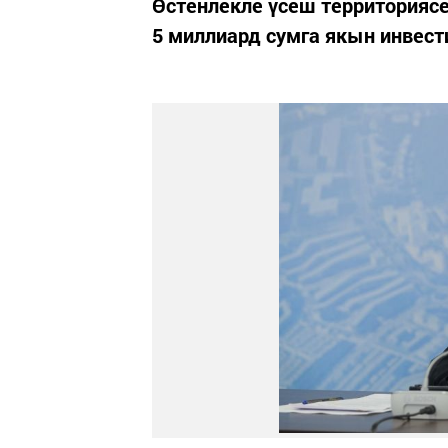
Өстенлекле үсеш территориясе
5 миллиард сумга якын инвест