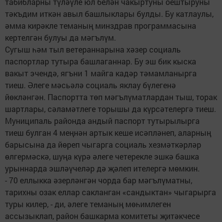
табибларны түләүле юл белән чакыртуны оештыруны
тәкъдим иткән авыл башлыклары булды. Бу катлаулы,
әмма кирәкле теманың минздрав программасына
кертелгән булуы да мәгълүм.
Сугыш һәм тыл ветераннарына хәзер социаль
паспортлар тутыра башлаганнар. Бу эш бик кыска
вакыт эчендә, ягъни 1 майга кадәр тәмамланырга
тиеш. Әлеге мәсьәлә социаль яклау бүлегенә
йөкләнгән. Пас­портта төп мәгълүматлардан тыш, торак
шартлары, сәламәтлеге торышы да күрсәтелергә тиеш.
Муниципаль районда андый паспорт тутырылыр­га
тиеш булган 4 меңнән артык кеше исәпләнеп, аларның
барысына да йөреп чыгарга социаль хезмәткәрләр
өлгермәскә, шуңа күрә әлеге четерек­ле эшкә башка
урыннарда эшләүчеләр дә җәлеп ителергә мөмкин.
- 70 еллыкка әзерләнгән чорда бар мәгълүматны,
тарихны озак еллар сакланган «сандыктан» чыгарырга
туры килер, - ди, әлеге теманың мөһимлеген
ассызыклап, район башкарма комитеты җитәкчесе