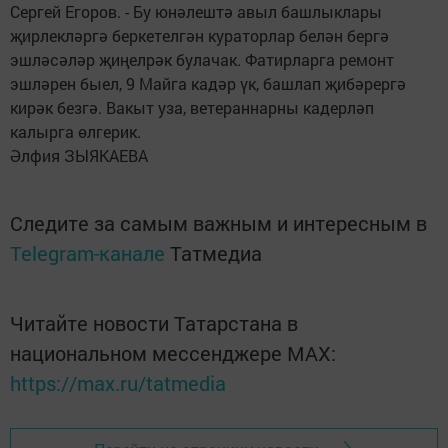
Сергей Егоров. - Бу юнәлештә авыл башлыклары
җирлекләргә беркетелгән кураторлар белән бергә
эшләсәләр җиңелрәк булачак. Фатирларга ремонт
эшләрен быел, 9 Майга кадәр үк, башлап җибәрергә
кирәк безгә. Вакыт уза, ветераннарны кадерләп
калырга өлгерик.
Әлфия ЗЫЯКАЕВА
Следите за самым важным и интересным в
Telegram-канале
Татмедиа
Читайте новости Татарстана в
национальном мессенджере MАХ:
https://max.ru/tatmedia