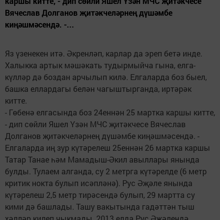
каршы китте, - дип сөйли Яшел Үзән МЧС җитәкчесе
Вячеслав Долганов җитәкчеләрнең дүшәмбе
киңәшмәсендә. -...
Яз үзенекен итә. Әкренләп, карлар да эреп бетә инде.
Халыкка артык мәшәкать тудырмыйча гына, елга-
күлләр дә боздан арчылып килә. Елгаларда боз быел,
башка еллардагы белән чагыштырганда, иртәрәк
китте.
- Гөбенә елгасында боз 24еннән 25 мартка каршы китте,
- дип сөйли Яшел Үзән МЧС җитәкчесе Вячеслав
Долганов җитәкчеләрнең дүшәмбе киңәшмәсендә. -
Елгаларда иң зур күтәрелеш 25еннән 26 мартка каршы
Татар Танае һәм Мамадыш-Әкил авыллары янында
булды. Тулаем алганда, су 2 метрга күтәрелде (6 метр
критик нокта булып исәпләнә). Рус Әҗәле янында
күтәрелеш 2,5 метр тирәсендә булып, 29 мартта су
кими дә башлады. Ташу вакытында гадәттән тыш
хәлләр килеп чыкмады. 2013 елда Рус Әҗәлендә