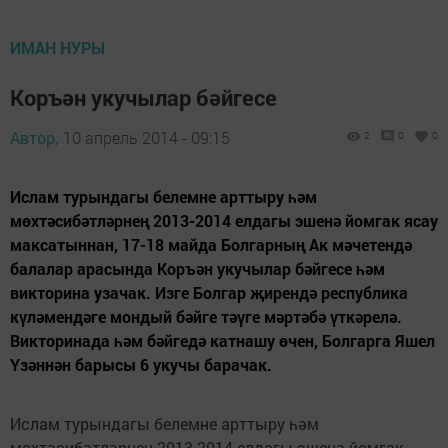
ИМАН НУРЫ
Коръән укучылар бәйгесе
Автор,
10 апрель 2014 - 09:15
2
0
0
Ислам турындагы белемне арттыру һәм
мөхтәсибәтләрнең 2013-2014 елдагы эшенә йомгак ясау
максатыннан, 17-18 майда Болгарның Ак мәчетендә
балалар арасында Коръән укучылар бәйгесе һәм
викторина узачак. Изге Болгар җирендә республика
күләмендәге мондый бәйге тәүге мәртәбә үткәрелә.
Викторинада һәм бәйгедә катнашу өчен, Болгарга Яшел
Үзәннән барысы 6 укучы барачак.
Ислам турындагы белемне арттыру һәм
мөхтәсибәтләрнең 2013-2014 елдагы эшенә йомгак