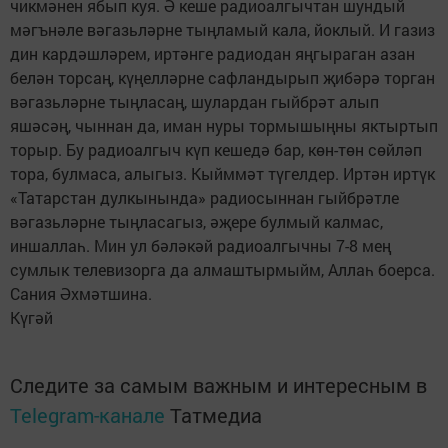
чикмәнен ябып куя. Ә кеше радиоалгычтан шундый
мәгънәле вәгазьләрне тыңламый кала, йок­лый. И газиз
дин кардәшләрем, иртәнге радиодан яңгыраган азан
белән торсаң, күңелләрне сафландырып җибәрә торган
вәгазьләрне тыңласаң, шулардан гыйб­рәт алып
яшәсәң, чыннан да, иман нуры тормышыңны яктыртып
торыр. Бу радиоалгыч күп кешедә бар, көн-төн сөйләп
тора, булмаса, алыгыз. Кыйммәт түгелдер. Иртән иртүк
«Татарстан дулкынында» радиосыннан гыйбрәтле
вәгазьләрне тыңласагыз, әҗере булмый калмас,
иншаллаһ. Мин ул бәләкәй радиоалгычны 7-8 мең
сумлык телевизорга да алмаштырмыйм, Аллаһ боерса.
Сания Әхмәтшина.
Күгәй
Следите за самым важным и интересным в
Telegram-канале
Татмедиа