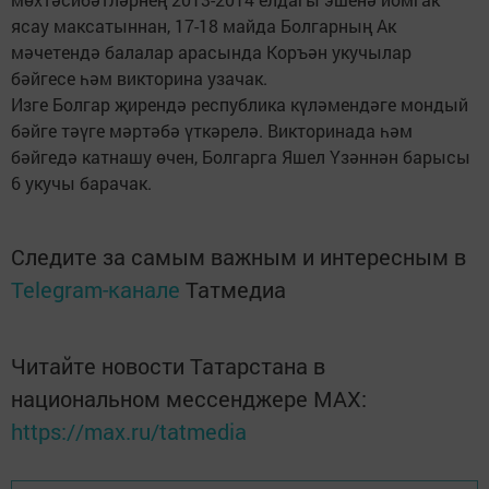
ясау максатыннан, 17-18 майда Болгарның Ак
мәчетендә балалар арасында Коръән укучылар
бәйгесе һәм викторина узачак.
Изге Болгар җирендә республика күләмендәге мондый
бәйге тәүге мәртәбә үткәрелә. Викторинада һәм
бәйгедә катнашу өчен, Болгарга Яшел Үзәннән барысы
6 укучы барачак.
Следите за самым важным и интересным в
Telegram-канале
Татмедиа
Читайте новости Татарстана в
национальном мессенджере MАХ:
https://max.ru/tatmedia