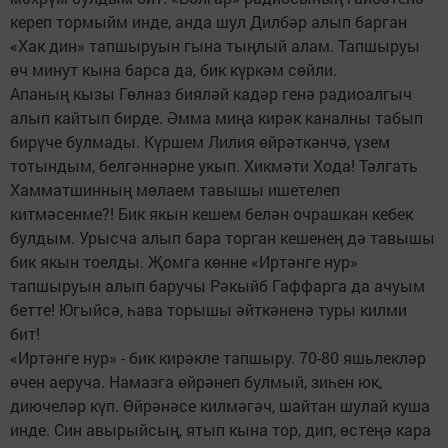
кереп тормыйм инде, анда шул Дилбәр алып барган
«Хак дин» тапшыруын гына тыңлый алам. Тапшыруы
өч минут кына барса да, бик күркәм сөйли.
Апаның кызы Гөлназ бияләй кадәр генә радиоалгыч
алып кайтып бирде. Әмма миңа кирәк каналны табып
бирүче булмады. Күршем Лилия өйрәткәнчә, үзем
тотындым, белгәннәрне укып. Хикмәти Хода! Тәлгать
Хамматшинның мөлаем тавышы ишетелеп
китмәсенме?! Бик якын кешем белән очрашкан кебек
булдым. Урысча алып бара торган кешенең дә тавышы
бик якын тоелды. Җомга көнне «Иртәнге нур»
тапшыруын алып баручы Рәкыйб Гаффарга да ачуым
бетте! Югыйсә, һава торышы әйткәненә туры килми
бит!
«Иртәнге нур» - бик кирәкле тапшыру. 70-80 яшьлекләр
өчен аеруча. Намазга өйрәнеп булмый, зиһен юк,
диючеләр күп. Өйрәнәсе килмәгәч, шайтан шулай куша
инде. Син авырыйсың, ятып кына тор, дип, өстеңә кара