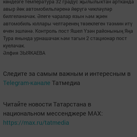
көндезге температура 32 градус җылылыктан артканда
авыр йөк автомобильләренә йөрүгә чикләүләр
билгеләнәчәк. Әлеге чаралар язын һәм җәен
автомобиль юллары челтәренең төзеклеген тәэмин итү
өчен эшләнә. Контроль пост Яшел Үзән районының Яңа
Тура янында урнашачак һәм тагын 2 стационар пост
куелачак.
Әлфия ЗЫЯКАЕВА
Следите за самым важным и интересным в
Telegram-канале
Татмедиа
Читайте новости Татарстана в
национальном мессенджере MАХ:
https://max.ru/tatmedia