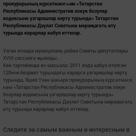
прокурорының күрсәтмәсе һәм «Татарстан
Республикасы Административ хокук бозулар
кодексына үзгәрешләр кертү турында» Татарстан
Республикасы Дәүләт Советына мөрәҗәгать итү
турында карарлар кабул иттеләр.
Узган атнада муниципаль район Советы депутатлары
XVIII сессиягә җыелды.
Көн тәртибендә өч мәсьәлә: 2011 елда кабул ителгән
120нче бюджет турындагы карарга үзгәрешләр кертү
турында, Яшел Үзән шәһәре прокурорының күрсәтмәсе
һәм «Татарстан Республикасы Административ хокук
бозулар кодексына үзгәрешләр кертү турында»
Татарстан Республикасы Дәүләт Советына мөрәҗәгать
итү турында карарлар кабул иттеләр.
Следите за самым важным и интересным в