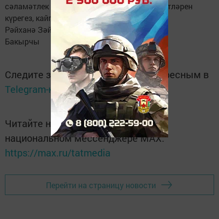
сәламәтлек бирсен. Дөнья һәм ахирәт рәхәтләрен
күрегез, кайгысыз яшәргә насыйп булсын.
Рәйханә Зәйнуллина,
Бакырчы
Следите за самым важным и интересным в
Telegram-канале
Татмедиа
Читайте новости Татарстана в
национальном мессенджере MАХ:
https://max.ru/tatmedia
Перейти на страницу новости