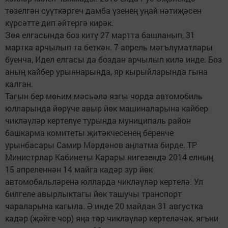
төзелгән суүткәргеч дамба үзенең уңай нәтиҗәсен
күрсәтте дип әйтергә кирәк.
Зөя елгасында боз китү 27 мартта башланып, 31
мартка арчылып та беткән. 7 апрель мәгъ­лүматлары
буенча, Идел елгасы да боз­дан арчылып килә инде. Боз
аның кайбер урыннарында, яр кырыйларында гына
калган.
Тагын бер мөһим мәсьәлә язгы чорда автомобиль
юлларында йөрүче авыр йөк машиналарына кайбер
чикләүләр кертелүе турында муниципаль район
башкарма комитеты җитәкчесенең беренче
урынбасары Самир Мәрдәнов аңлатма бирде. ТР
Министрлар Кабинеты Карары нигезендә 2014 елның
15 апреленнән 14 майга кадәр зур йөк
автомобильләренә юлларда чикләүләр кертелә. Ул
билгеле авырлыктагы йөк ташучы транспорт
чараларына кагыла. Ә инде 20 майдан 31 августка
кадәр (җәйге чор) яңа төр чикләүләр кертеләчәк, ягъни