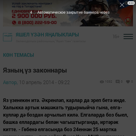
3
Автоматическое закрытие баннера через
ЯШЕЛ ҮЗӘН ЯҢАЛЫКЛАРЫ
16+
Зеленодольск районының "Яшел Үзән" газетасы
КӨН ТЕМАСЫ
Язның үз законнары
Автор,
10 апрель 2014 - 09:22
1032
0
0
Яз үзенекен итә. Әкренләп, карлар да эреп бетә инде.
Халыкка артык мәшәкать тудырмыйча гына, елга-
күлләр дә боздан арчылып килә. Елгаларда боз быел,
башка еллардагы белән чагыштырганда, иртәрәк
китте. - Гөбенә елгасында боз 24еннән 25 мартка