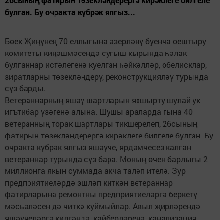
26сының фатирын төзекләндерергә кирәклеге билгеле
булган. Бу очракта күбрәк ялгыз...
Бөек Җиңүнең 70 еллыгына әзерләнү буенча оештыру
комитеты киңәшмәсендә сугыш кырында һәлак
булганнар истәлегенә куелган һәйкәлләр, обелисклар,
зиратларны төзекләндерү, реконструкцияләү турында
сүз барды.
Ветераннарның яшәү шартларын яхшырту шулай ук
игътибар үзәгенә алына. Шушы араларда гына 40
ветеранның торак шартлары тикшерелеп, 26сының
фатирын төзекләндерергә кирәклеге билгеле булган. Бу
очракта күбрәк ялгыз яшәүче, ярдәмчесез калган
ветераннар турында сүз бара. Моның өчен барлыгы 2
миллионга якын суммада акча таләп ителә. Зур
предприятиеләрдә эшләп киткән ветераннар
фатирларына ремонтны предприятиеләргә беркетү
мәсьәләсен дә читкә куймыйлар. Авыл җирләрендә
яшәүчеләргә килгәндә, кайберләренә, канализация