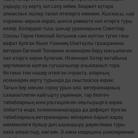
уздыру, су кертү, юл салу кебек, бюджет күтәрә
алмаслык эшләр таләп ителергә мөмкин. Кыскасы, һәр
очракны аерым карап, шәхси рәвештә хәл итәргә туры
килер. Болардан тыш, шәһәр урамнарына Советлар
Союзы Герое Николай Алтынов һәм күптән түгел генә
вафат булган Яшел Үзәннең Мактаулы гражданины
ветеран Евгений Тиховнин исемнәрен бирү мәсьәләсен
хәл итәргә кирәк булачак. Исемнәре Хәтер китабына
кертелмичә калган сугышчылар ачыкланып тора.
Өстәмә том нәшер ителгән очракта, аларның
исемнәрен кертү турында да онытмаска кирәк.
Тагын бер мөһим сорау урын ала: ветераннарның
сәламәтлеген кайгырту уңаеннан, тар белгеч-
табибларның консультациясен оештырыр­га кирәк.
Әлбәттә инде, поликлиникаларда да дефицит булган
табибларның ветераннарны өйләренә барып карау
мөмкинлеге булыр дип ышандыру дөреслеккә туры
килә алмастыр, мөгаен. Ә менә медицина үзәкләреннән