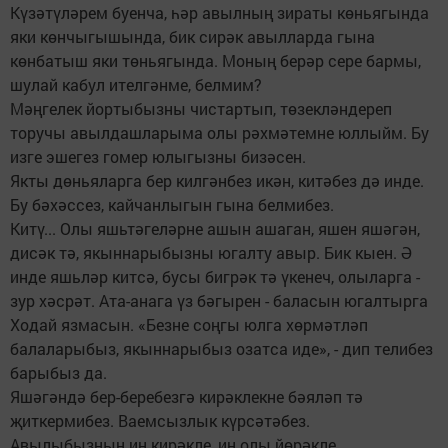
Күзәтүләрем буенча, һәр авылның зираты көньягында
яки көнчыгышында, бик сирәк авылларда гына
көнбатыш яки төньягында. Моның берәр сере бармы,
шулай кабул ителгәнме, белмим?
Мәңгелек йортыбызны чис­тартып, төзекләндереп
торучы авылдашларыма олы рәхмәтемне юллыйм. Бу
изге эшегез гомер юлыгызны бизәсен.
Якты дөньяларга бер килгәнбез икән, китәбез дә инде.
Бу бәхәссез, кайчанлыгын гына белмибез.
Китү... Олы яшьтәгеләрне ашын ашаган, яшен яшәгән,
дисәк тә, якыннарыбызны югалту авыр. Бик кыен. Ә
инде яшьләр китсә, бусы бигрәк тә үкенеч, олыларга -
зур хәсрәт. Ата-анага үз бәгырен - баласын югалтырга
Ходай язмасын. «Безне соңгы юлга хөрмәтләп
балаларыбыз, якыннарыбыз озатса иде», - дип телибез
барыбыз да.
Яшәгәндә бер-беребезгә ки­рәк­­лекне бәяләп тә
җиткермибез. Ваемсызлык күрсәтәбез.
Авылыбызның иң кирәкле, иң олы йөрәкле,