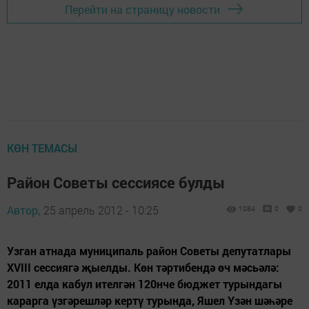
Перейти на страницу новости
КӨН ТЕМАСЫ
Район Советы сессиясе булды
Автор,
25 апрель 2012 - 10:25
1084
0
0
Узган атнада муниципаль район Советы депутатлары
XVIII сессиягә җыелды. Көн тәртибендә өч мәсьәлә:
2011 елда кабул ителгән 120нче бюджет турындагы
карарга үзгәрешләр кертү турында, Яшел Үзән шәһәре