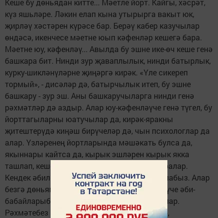
Кеше бу дөньядан китте... Мәетле йорт. Кайгы, хәсрәт,
күз яшьләре. Ләкин елап кына утырырга вакыт юк,
җирләү хәстәрен күрәсе бар. Берәү кабер казучылар
өндәсә, икенчесе мәетне юып кәфенләр кешегә бара.
Мәетне юу, кәфенләү... Авылда бу эшне ике-өч кеше генә
башкара бит. Нинди зур җаваплылык, нинди батырлык,
курку-шикләнүләрне җиңәргә кирәк. «Үле сикереп
тормый», - дисәләр дә, батырчылык итеп, бу эшне
башкару - зур эш. Аны башкаручыларга нинди генә
рәхмәтләр дә аздыр. Алар юу-кәфенләүче генә түгел, бу
йорттагыларны юатучылар да, кирәк-яракны
җитештерүдә киңәш бирүчеләр дә, чын психологлар да
алар. Үзләренең йортларында мәшәкать булса да,
якыннары кайтса да, кырык эшләрен кырык якка
ташлап, кешегә ярдәмгә, гозерне үтәргә баралар.
Кендек әбиләребезгә рәхмәт укып, дога кылабыз. Алар
безгә дөнья­га килүгә булышса, юу-кәфенләүче әби-
бабайларыбыз, пакъләп, соңгы юлга озаталар.
Рәхмәтебез чиксез сезгә, Ходай озын гомер,