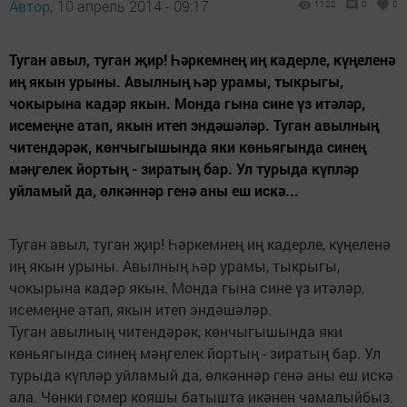
Автор,
10 апрель 2014 - 09:17
1122
0
0
Туган авыл, туган җир! Һәркемнең иң кадерле, күңеленә
иң якын урыны. Авылның һәр урамы, тыкрыгы,
чокырына кадәр якын. Монда гына сине үз итәләр,
исемеңне атап, якын итеп эндәшәләр. Туган авылның
читендәрәк, көнчыгышында яки көньягында синең
мәңгелек йортың - зиратың бар. Ул турыда күпләр
уйламый да, өлкәннәр генә аны еш искә...
Туган авыл, туган җир! Һәркемнең иң кадерле, күңеленә
иң якын урыны. Авылның һәр урамы, тыкрыгы,
чокырына кадәр якын. Монда гына сине үз итәләр,
исемеңне атап, якын итеп эндәшәләр.
Туган авылның читендәрәк, көнчыгышында яки
көньягында синең мәңгелек йортың - зиратың бар. Ул
турыда күпләр уйламый да, өлкәннәр генә аны еш искә
ала. Чөнки гомер кояшы батышта икәнен чамалыйбыз.