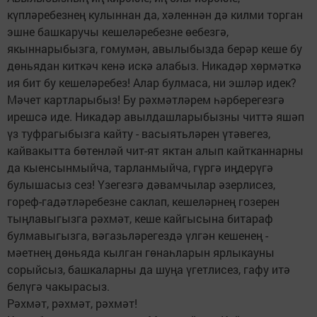
күпләребезнең кулыннан да, хәленнән дә килми торган
эшне башкаручы кешеләребезне өебезгә,
якыннарыбызга, гомумән, авылыбызда берәр кеше бу
дөньядан киткәч кенә искә алабыз. Никадәр хөрмәткә
ия бит бу кешеләребез! Алар булмаса, ни эшләр идек?
Мәчет картларыбыз! Бу рәхмәтләрем һәрберегезгә
ирешсә иде. Никадәр авылдашларыбызны читтә яшәп
үз туфрагыбызга кайту - васыятьләрен үтәвегез,
кайвакытта бөтенләй чит-ят яктан алып кайт­каннарны
да кыенсынмыйча, тарланмыйча, гүргә иңдерүгә
булышасыз сез! Үзегезгә дәвамчылар әзерлисез,
гореф-гадәтләребезне саклап, кешеләрнең гозерен
тыңлавыгызга рәхмәт, кеше кайгысына битараф
булмавыгызга, вәгазьләрегездә үлгән кешенең -
мәетнең дөнья­да кылган гөнаһларын ярлыкауны
сорыйсыз, башкаларны да шуңа үгетлисез, гафу итә
белүгә чакырасыз.
Рәхмәт, рәхмәт, рәхмәт!