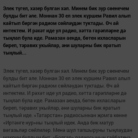
Элек түгел, хәзер булган хәл. Минем бик зур сөенечем
булды бит әле. Моннан 30 ел элек күршем Равил алып
кайтып биргән радиом сөйләүдән туктады. Өч ай
интектем. И рәхәт иде ул радио, хәтта гарәпләрне дә
тыңлап була иде. Рамазан аенда, бөтен ихласларын
биреп, тәравих укыйлар, әни шуларны бик яратып
тыңлый...
Элек түгел, хәзер булган хәл. Минем бик зур сөенечем
булды бит әле. Моннан 30 ел элек күршем Равил алып
кайтып биргән радиом сөйләүдән туктады. Өч ай
интектем. И рәхәт иде ул радио, хәтта гарәпләрне дә
тыңлап була иде. Рамазан аенда, бөтен ихласларын
биреп, тәравих укыйлар, әни шуларны бик яратып
тыңлый иде. «Татарстан» радиосыннан җомга көнне
«Иртәнге нур»ны тыңлый идек. Анда бик матур
вәгазьләр сөйлиләр. Менә шул тапшыруны тыңлаудан
мәхрүм булдым бит. «Болгар» радиосының гайбәтенә