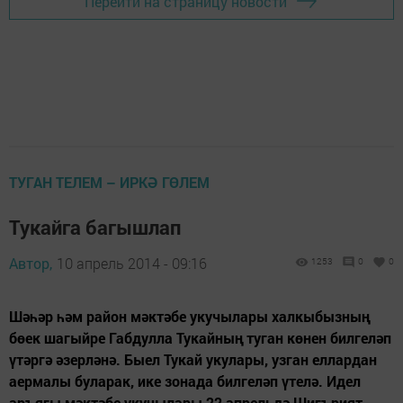
Перейти на страницу новости
ТУГАН ТЕЛЕМ – ИРКӘ ГӨЛЕМ
Тукайга багышлап
Автор,
10 апрель 2014 - 09:16
1253
0
0
Шәһәр һәм район мәктәбе укучылары халкыбызның
бөек шагыйре Габдулла Тукайның туган көнен билгеләп
үтәргә әзерләнә. Быел Тукай укулары, узган еллардан
аермалы буларак, ике зонада билгеләп үтелә. Идел
аръягы мәктәбе укучылары 22 апрельдә Шигърият