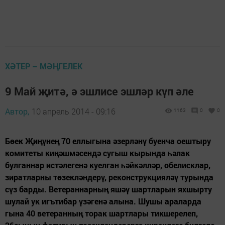
ХӘТЕР – МӘҢГЕЛЕК
9 Май җитә, ә эшлисе эшләр күп әле
Автор,
10 апрель 2014 - 09:16
1163
0
0
Бөек Җиңүнең 70 еллыгына әзерләнү буенча оештыру
комитеты киңәшмәсендә сугыш кырында һәлак
булганнар истәлегенә куелган һәйкәлләр, обелисклар,
зиратларны төзекләндерү, реконструкцияләү турында
сүз барды. Ветераннарның яшәү шартларын яхшырту
шулай ук игътибар үзәгенә алына. Шушы араларда
гына 40 ветеранның торак шартлары тикшерелеп,