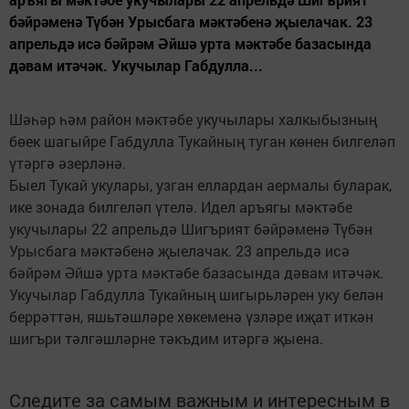
бәйрәменә Түбән Урысбага мәктәбенә җыелачак. 23
апрельдә исә бәйрәм Әйшә урта мәктәбе базасында
дәвам итәчәк. Укучылар Габдулла...
Шәһәр һәм район мәктәбе укучылары халкыбызның
бөек шагыйре Габдулла Тукайның туган көнен билгеләп
үтәргә әзерләнә.
Быел Тукай укулары, узган еллардан аермалы буларак,
ике зонада билгеләп үтелә. Идел аръягы мәктәбе
укучылары 22 апрельдә Шигърият бәйрәменә Түбән
Урысбага мәктәбенә җыелачак. 23 апрельдә исә
бәйрәм Әйшә урта мәктәбе базасында дәвам итәчәк.
Укучылар Габдулла Тукайның шигырьләрен уку белән
беррәттән, яшьтәшләре хөкеменә үзләре иҗат иткән
шигъри тәлгәшләрне тәкъдим итәргә җыена.
Следите за самым важным и интересным в