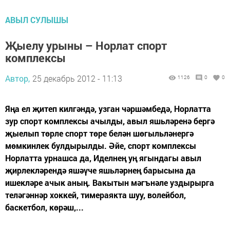
АВЫЛ СУЛЫШЫ
Җыелу урыны – Норлат спорт
комплексы
Автор,
25 декабрь 2012 - 11:13
1126
0
0
Яңа ел җитеп килгәндә, узган чәршәмбедә, Норлатта
зур спорт комплексы ачылды, авыл яшьләренә бергә
җыелып төрле спорт төре белән шөгыльләнергә
мөмкинлек булдырылды. Әйе, спорт комплексы
Норлатта урнашса да, Иделнең уң ягындагы авыл
җирлекләрендә яшәүче яшьләрнең барысына да
ишекләре ачык аның. Вакытын мәгънәле уздырырга
теләгәннәр хоккей, тимераякта шуу, волейбол,
баскетбол, көрәш,...