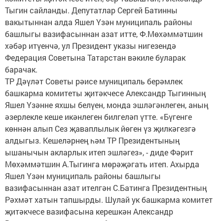
Тыгин сайланды. Депутатлар Сергей Батинны
вакытыннан алда Яшел Үзән муниципаль районы
башлыгы вазифасыннан азат итте, Ф.Мөхәммәтшин
хәбәр итүенчә, ул Президент указы нигезендә
Федерация Советына Татарстан вәкиле буларак
барачак.
ТР Дәүләт Советы рәисе муниципаль берәмлек
башкарма комитеты җитәкчесе Александр Тыгинның
Яшел Үзәнне яхшы белүен, монда эшләгәнлеген, аның
әзерлекле кеше икәнлеген билгеләп үтте. «Бүгенге
көннән алып Сез җаваплылык йөген үз җилкәгезгә
алдыгыз. Кешеләрнең һәм ТР Президентының
ышанычын акларлык итеп эшләгез», - диде Фәрит
Мөхәммәтшин А.Тыгинга мөрәҗәгать итеп. Ахырда
Яшел Үзән муниципаль районы башлыгы
вазифасыннан азат ителгән С.Батинга Президентның
Рәхмәт хатын тапшырды. Шулай ук башкарма комитет
җитәкчесе вазифасына керешкән Александр