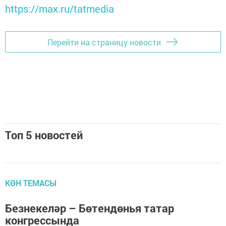
https://max.ru/tatmedia
Перейти на страницу новости
Топ 5 новостей
КӨН ТЕМАСЫ
Безнекеләр – Бөтендөнья татар
конгрессында