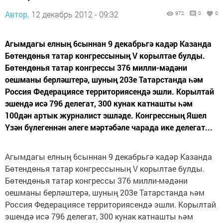
Автор,
12 декабрь 2012 - 09:32
972
0
0
Агымдагы елның 6сыннан 9 декабрьгә кадәр Казанда
Бөтендөнья татар конгрессының V корылтае булды.
Бөтендөнья татар конгрессы 376 милли-мәдәни
оешманы берләштерә, шуның 203е Татарстанда һәм
Россия Федерациясе территориясендә эшли. Корылтай
эшендә исә 796 делегат, 300 кунак катнашты һәм
100дән артык журналист эшләде. Конгрессның Яшел
Үзән бүлегеннән әлеге мәртәбәле чарада ике делегат...
Агымдагы елның 6сыннан 9 декабрьгә кадәр Казанда
Бөтендөнья татар конгрессының V корылтае булды.
Бөтендөнья татар конгрессы 376 милли-мәдәни
оешманы берләштерә, шуның 203е Татарстанда һәм
Россия Федерациясе территориясендә эшли. Корылтай
эшендә исә 796 делегат, 300 кунак катнашты һәм