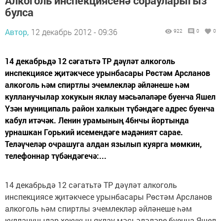
Алкоголь инспекциясенә сорауларыгыз
булса
Автор,
12 декабрь 2012 - 09:36
922
0
0
14 декабрьдә 12 сәгатьтә ТР дәүләт алкоголь
инспекциясе җитәкчесе урынбасары Рөстәм Арсланов
алкоголь һәм спиртлы эчемлекләр әйләнеше һәм
кулланучылар хокукын яклау мәсьәләләре буенча Яшел
Үзән муниципаль район халкын түбәндәге адрес буенча
кабул итәчәк. Ленин урамының 46нчы йортында
урнашкан Горький исемендәге мәдәният сарае.
Теләүчеләр очрашуга алдан язылып куярга мөмкин,
телефоннар түбәндәгечә:...
14 декабрьдә 12 сәгатьтә ТР дәүләт алкоголь
инспекциясе җитәкчесе урынбасары Рөстәм Арсланов
алкоголь һәм спиртлы эчемлекләр әйләнеше һәм
кулланучылар хокукын яклау мәсьәләләре буенча Яшел