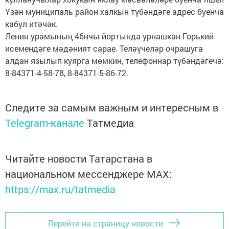
Үзән муниципаль район халкын түбәндәге адрес буенча
кабул итәчәк.
Ленин урамының 46нчы йортында урнашкан Горький
исемендәге мәдәният сарае. Теләүчеләр очрашуга
алдан язылып куярга мөмкин, телефоннар түбәндәгечә:
8-84371-4-58-78, 8-84371-5-86-72.
Следите за самым важным и интересным в
Telegram-канале
Татмедиа
Читайте новости Татарстана в
национальном мессенджере MАХ:
https://max.ru/tatmedia
Перейти на страницу новости