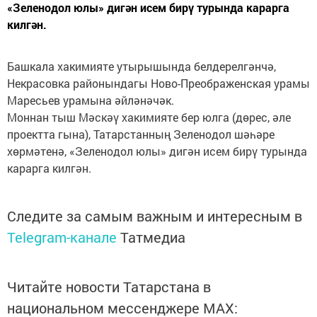
«Зеленодол юлы» дигән исем бирү турында карарга
килгән.
Башкала хакимияте утырышында белдерелгәнчә,
Некрасовка районындагы Ново-Преображенская урамы
Маресьев урамына әйләнәчәк.
Моннан тыш Мәскәү хакимияте бер юлга (дөрес, әле
проектта гына), Татарстанның Зеленодол шәһәре
хөрмәтенә, «Зеленодол юлы» дигән исем бирү турында
карарга килгән.
Следите за самым важным и интересным в
Telegram-канале
Татмедиа
Читайте новости Татарстана в
национальном мессенджере MАХ: