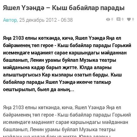
Яшел Үзәндә – Кыш бабайлар парады
Автор,
25 декабрь 2012 - 06:38
0
0
0
Яңа 2103 елны көткәндә, кичә, Яшел Үзәндә Яңа ел
бәйрәменең төп герое - Кыш бабайлар парады Горький
исемендәге мәдәният сарае каршындагы мәйданнан
башланып, Ленин урамы буйлап Музыка театры
мәйданына кадәр барып җитте. Юлда аларны
алыштыргысыз Кар кызлары озатып барды. Кыш
бабайлар парады Яшел Үзәндә икенче тапкыр
оештырылып, быел да аның...
Яңа 2103 елны көткәндә, кичә, Яшел Үзәндә Яңа ел
бәйрәменең төп герое - Кыш бабайлар парады Горький
исемендәге мәдәният сарае каршындагы мәйданнан
башланып, Ленин урамы буйлап Музыка театры
мәйданына кадәр барып җитте. Юлда аларны