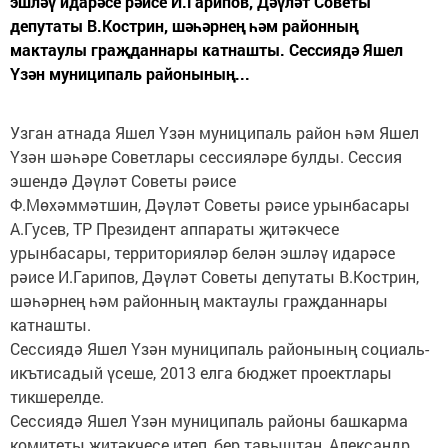
эшләү идарәсе рәисе И.Гарипов, Дәүләт Советы
депутаты В.Кострин, шәһәрнең һәм районның
мактаулы граҗданнары катнашты. Сессиядә Яшел
Үзән муниципаль районының...
Узган атнада Яшел Үзән муниципаль район һәм Яшел
Үзән шәһәре Советлары сессияләре булды. Сессия
эшендә Дәүләт Советы рәисе
Ф.Мөхәммәтшин, Дәүләт Советы рәисе урынбасары
А.Гусев, ТР Президент аппараты җитәкчесе
урынбасары, территорияләр белән эшләү идарәсе
рәисе И.Гарипов, Дәүләт Советы депутаты В.Кострин,
шәһәрнең һәм районның мактаулы граҗданнары
катнашты.
Сессиядә Яшел Үзән муниципаль районының социаль-
икътисадый үсеше, 2013 елга бюджет проектлары
тикшерелде.
Сессиядә Яшел Үзән муниципаль районы башкарма
комитеты җитәкчесе итеп, бер тавыштан, Александр