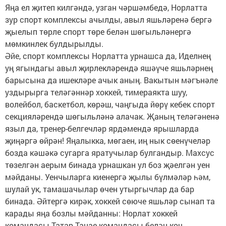
Яңа ел җитеп килгәндә, узган чәршәмбедә, Норлатта
зур спорт комплексы ачылды, авыл яшьләренә бергә
җыелып төрле спорт төре белән шөгыльләнергә
мөмкинлек булдырылды.
Әйе, спорт комплексы Норлатта урнашса да, Иделнең
уң ягындагы авыл җирлекләрендә яшәүче яшьләрнең
барысына да ишекләре ачык аның. Вакытын мәгънәле
уздырырга теләгәннәр хоккей, тимераякта шуу,
волейбол, баскетбол, көрәш, чаңгыда йөрү кебек спорт
секцияләрендә шөгыльләнә алачак. Җаның теләгәненә
языл да, тренер-белгечләр ярдәмендә ярышларда
җиңәргә өйрән! Яңалыкка, мөгаен, иң нык сөенүчеләр
бозда кәшәкә сугарга яратучылар булгандыр. Махсус
төзелгән аерым бинада урнашкан ул боз җәелгән уен
мәйданы. Уенчыларга киенергә җылы бүлмәләр һәм,
шулай ук, тамашачылар өчен утыргычлар да бар
бинада. Әйтергә кирәк, хоккей сөюче яшьләр сынап та
карады яңа бозлы мәйданны: Норлат хоккей
командасы Татар Танае командасы белән көч