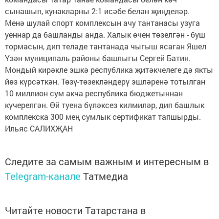
сынашып, кунакларны 2:1 исәбе белән җиңделәр.
Менә шулай спорт комплексын ачу тантанасы узуга
уеннар да башланды анда. Халык өчен төзелгән - буш
тормасын, дип теләде тантанада чыгыш ясаган Яшел
Үзән муниципаль районы башлыгы Сергей Батин.
Мондый кирәкле эшкә республика җитәкчелеге дә якты
йөз күрсәткән. Төзү-төзекләндерү эшләренә тотылган
10 миллион сум акча республика бюджетыннан
күчерелгән. Өй туена бүләксез килмиләр, дип башлык
комплекска 300 мең сумлык сертификат тапшырды.
Ильяс САЛИХҖАН
Следите за самым важным и интересным в
Telegram-канале
Татмедиа
Читайте новости Татарстана в