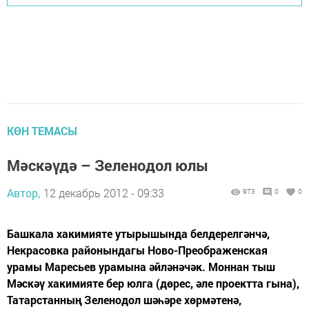
КӨН ТЕМАСЫ
Мәскәүдә – Зеленодол юлы
Автор,
12 декабрь 2012 - 09:33
973
0
0
Башкала хакимияте утырышында белдерелгәнчә,
Некрасовка районындагы Ново-Преображенская
урамы Маресьев урамына әйләнәчәк. Моннан тыш
Мәскәү хакимияте бер юлга (дөрес, әле проектта гына),
Татарстанның Зеленодол шәһәре хөрмәтенә,