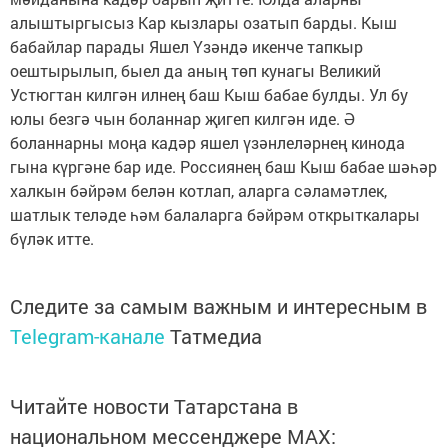
алыштыргысыз Кар кызлары озатып барды. Кыш
бабайлар парады Яшел Үзәндә икенче тапкыр
оештырылып, быел да аның төп кунагы Великий
Устюгтан килгән илнең баш Кыш бабае булды. Ул бу
юлы безгә чын боланнар җигеп килгән иде. Ә
боланнарны моңа кадәр яшел үзәнлеләрнең кинода
гына күргәне бар иде. Россиянең баш Кыш бабае шәһәр
халкын бәйрәм белән котлап, аларга сәламәтлек,
шатлык теләде һәм балаларга бәйрәм открыткалары
бүләк итте.
Следите за самым важным и интересным в
Telegram-канале
Татмедиа
Читайте новости Татарстана в
национальном мессенджере MАХ: