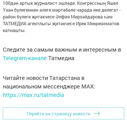
100дән артык журналист эшләде. Конгрессның Яшел
Үзән бүлегеннән әлеге мәртәбәле чарада ике делегат -
район бүлеге җитәкчесе Әлфия Мирхәйдәрова һәм
ТАТМЕДИА агентлыгы җитәкчесе Ирек Миңнеәхмәтов
катнашты.
Следите за самым важным и интересным в
Telegram-канале
Татмедиа
Читайте новости Татарстана в
национальном мессенджере MАХ:
https://max.ru/tatmedia
Перейти на страницу новости