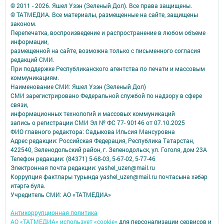
© 2011 - 2026. Яшел Узэн (Зеленый Дол). Все права защищены.
© ТАТМЕДИА. Все материалы, размещенные на сайте, защищены
законом.
Перепечатка, воспроизведение и распространение в любом объеме
информации,
размещенной на сайте, возможна только с письменного согласия
редакций СМИ.
При поддержке Республиканского агентства по печати и массовым
коммуникациям.
Наименование СМИ: Яшел Узэн (Зеленый Дол)
СМИ зарегистрировано Федеральной службой по надзору в сфере
связи,
информационных технологий и массовых коммуникаций
запись о регистрации СМИ Эл № ФС 77- 90146 от 07.10.2025
ФИО главного редактора: Садыкова Ильсия Мансуровна
Адрес редакции: Российская Федерация, Республика Татарстан,
422540, Зеленодольский район, г. Зеленодольск, ул. Гоголя, дом 23А
Телефон редакции: (84371) 5-68-03, 5-67-02, 5-77-46
Электронная почта редакции: yashel_uzen@mail.ru
Коррупция фактлары турында yashel_uzen@mail.ru почтасына хәбәр
итәргә була.
Учредитель СМИ: АО «ТАТМЕДИА»
Антикоррупционная политика
АО «ТАТМЕДИА» использует «cookie»
для персонализации сервисов и