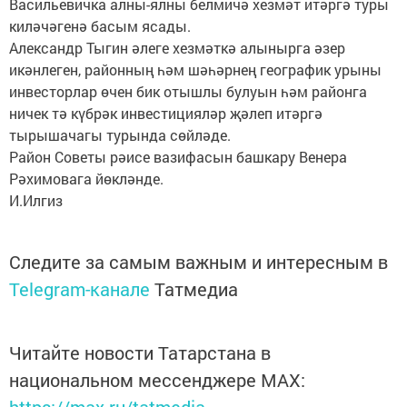
Васильевичка алны-ялны белмичә хезмәт итәргә туры
киләчәгенә басым ясады.
Александр Тыгин әлеге хезмәткә алынырга әзер
икәнлеген, районның һәм шәһәрнең географик урыны
инвесторлар өчен бик отышлы булуын һәм районга
ничек тә күбрәк инвестицияләр җәлеп итәргә
тырышачагы турында сөйләде.
Район Советы рәисе вазифасын башкару Венера
Рәхимовага йөкләнде.
И.Илгиз
Следите за самым важным и интересным в
Telegram-канале
Татмедиа
Читайте новости Татарстана в
национальном мессенджере MАХ: