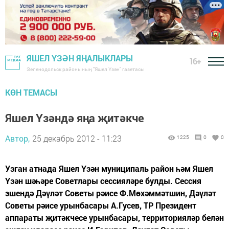
ЯШЕЛ ҮЗӘН ЯҢАЛЫКЛАРЫ
16+
Зеленодольск районының "Яшел Үзән" газетасы
КӨН ТЕМАСЫ
Яшел Үзәндә яңа җитәкче
Автор,
25 декабрь 2012 - 11:23
1225
0
0
Узган атнада Яшел Үзән муниципаль район һәм Яшел
Үзән шәһәре Советлары сессияләре булды. Сессия
эшендә Дәүләт Советы рәисе Ф.Мөхәммәтшин, Дәүләт
Советы рәисе урынбасары А.Гусев, ТР Президент
аппараты җитәкчесе урынбасары, территорияләр белән