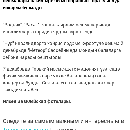
оешмалары вәкилләре белән очрашып тора. Быел да
искәрмә булмады.
"Родник", "Рәхәт" социаль ярдәм оешмаларында
инвалидларга юридик ярдәм күрсәтелде.
"Нур" инвалидларга хәйрия ярдәме күрсәтүче оешма 2
декабрьдә "Метеор" бассейнында мондый балаларга
хәйрия чарасы оештырды.
7 декабрьдә Горький исемендәге мәдәният үзәгендә
физик мөмкинлекләре чикле балаларның гала-
концерты булды. Сезгә әлеге тантанадан фотолар
тәкъдим итәбез.
Илсөя Завилейская фотолары.
Следите за самым важным и интересным в
Telegram-канале
Татмедиа