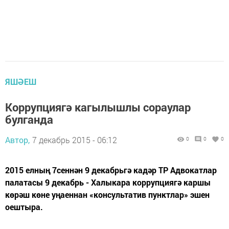
ЯШӘЕШ
Коррупциягә кагылышлы сораулар
булганда
Автор,
7 декабрь 2015 - 06:12
0
0
0
2015 елның 7сеннән 9 декабрьгә кадәр ТР Адвокатлар
палатасы 9 декабрь - Халыкара коррупциягә каршы
көрәш көне уңаеннан «консультатив пунктлар» эшен
оештыра.