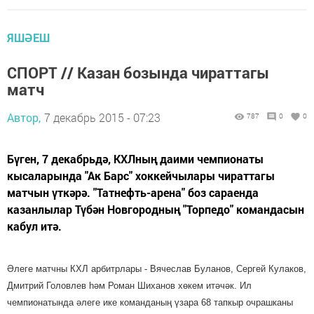
ЯШӘЕШ
СПОРТ // Казан бозында чираттагы
матч
Автор,
7 декабрь 2015 - 07:23
787
0
0
Бүген, 7 декабрьдә, КХЛның даими чемпионаты
кысаларында "Ак Барс" хоккейчылары чираттагы
матчын үткәрә. "Татнефть-арена" боз сараенда
казанлылар Түбән Новгородның "Торпедо" командасын
кабул итә.
Әлеге матчны КХЛ арбитрлары - Вячеслав Буланов, Сергей Кулаков,
Дмитрий Головлев һәм Роман Шиханов хөкем итәчәк. Ил
чемпионатында әлеге ике команданың үзара 68 тапкыр очрашканы