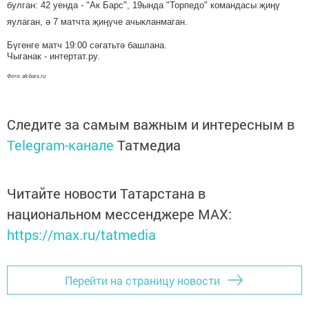
булган: 42 уенда - "Ак Барс", 19ында "Торпедо" командасы җиңү
яулаган, ә 7 матчта җиңүче ачыкланмаган.
Бүгенге матч 19:00 сәгатьтә башлана.
Чыганак - интертат.ру.
Фото: ak-bars.ru
Следите за самым важным и интересным в
Telegram-канале
Татмедиа
Читайте новости Татарстана в
национальном мессенджере MАХ:
https://max.ru/tatmedia
Перейти на страницу новости