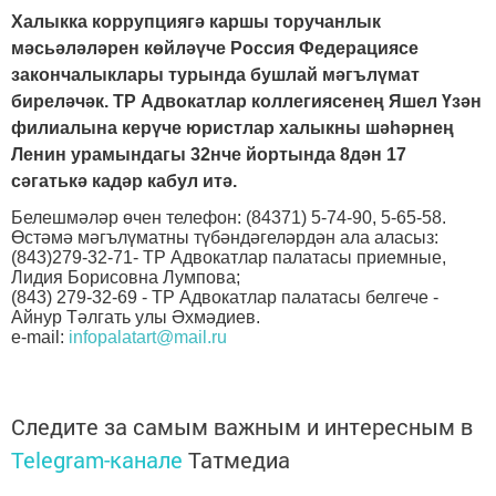
Халыкка коррупциягә каршы торучанлык
мәсьәләләрен көйләүче Россия Федерациясе
закончалыклары турында бушлай мәгълүмат
биреләчәк. ТР Адвокатлар коллегиясенең Яшел Үзән
филиалына керүче юристлар халыкны шәһәрнең
Ленин урамындагы 32нче йортында 8дән 17
сәгатькә кадәр кабул итә.
Белешмәләр өчен телефон: (84371) 5-74-90, 5-65-58.
Өстәмә мәгълүматны түбәндәгеләрдән ала аласыз:
(843)279-32-71- ТР Адвокатлар палатасы приемные,
Лидия Борисовна Лумпова;
(843) 279-32-69 - ТР Адвокатлар палатасы белгече -
Айнур Тәлгать улы Әхмәдиев.
e-mail:
infopalatart@mail.ru
Следите за самым важным и интересным в
Telegram-канале
Татмедиа