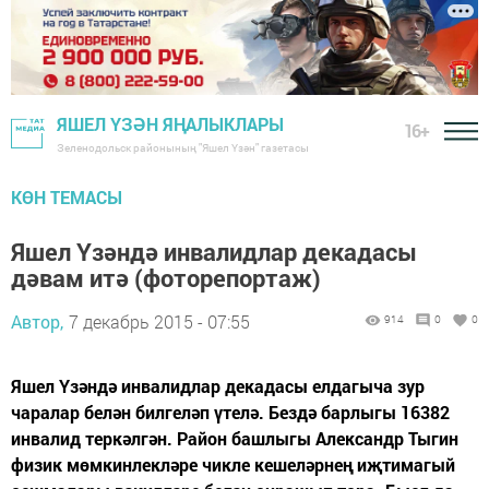
ЯШЕЛ ҮЗӘН ЯҢАЛЫКЛАРЫ
16+
Зеленодольск районының "Яшел Үзән" газетасы
КӨН ТЕМАСЫ
Яшел Үзәндә инвалидлар декадасы
дәвам итә (фоторепортаж)
Автор,
7 декабрь 2015 - 07:55
914
0
0
Яшел Үзәндә инвалидлар декадасы елдагыча зур
чаралар белән билгеләп үтелә. Бездә барлыгы 16382
инвалид теркәлгән. Район башлыгы Александр Тыгин
физик мөмкинлекләре чикле кешеләрнең иҗтимагый