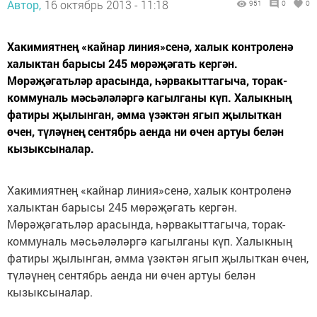
Автор,
16 октябрь 2013 - 11:18
951
0
0
Хакимиятнең «кайнар линия»сенә, халык контроленә
халыктан барысы 245 мөрәҗәгать кергән.
Мөрәҗәгатьләр арасында, һәрвакыттагыча, торак-
коммуналь мәсьәләләргә кагылганы күп. Халыкның
фатиры җылынган, әмма үзәктән ягып җылыткан
өчен, түләүнең сентябрь аенда ни өчен артуы белән
кызыксыналар.
Хакимиятнең «кайнар линия»сенә, халык контроленә
халыктан барысы 245 мөрәҗәгать кергән.
Мөрәҗәгатьләр арасында, һәрвакыттагыча, торак-
коммуналь мәсьәләләргә кагылганы күп. Халыкның
фатиры җылынган, әмма үзәктән ягып җылыткан өчен,
түләүнең сентябрь аенда ни өчен артуы белән
кызыксыналар.