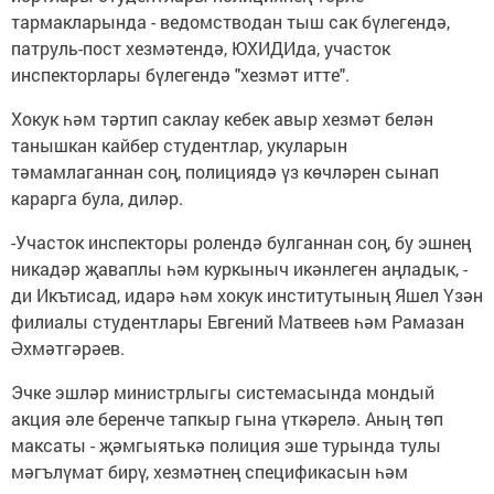
тармакларында - ведомстводан тыш сак бүлегендә,
патруль-пост хезмәтендә, ЮХИДИда, участок
инспекторлары бүлегендә "хезмәт итте".
Хокук һәм тәртип саклау кебек авыр хезмәт белән
танышкан кайбер студентлар, укуларын
тәмамлаганнан соң, полициядә үз көчләрен сынап
карарга була, диләр.
-Участок инспекторы ролендә булганнан соң, бу эшнең
никадәр җаваплы һәм куркыныч икәнлеген аңладык, -
ди Икътисад, идарә һәм хокук институтының Яшел Үзән
филиалы студентлары Евгений Матвеев һәм Рамазан
Әхмәтгәрәев.
Эчке эшләр министрлыгы системасында мондый
акция әле беренче тапкыр гына үткәрелә. Аның төп
максаты - җәмгыятькә полиция эше турында тулы
мәгълүмат бирү, хезмәтнең спецификасын һәм