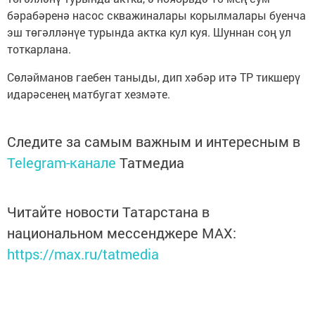
бәрабәренә насос скважиналары корылмалары буенча
эш төгәлләнүе турында актка кул куя. Шуннан соң ул
тоткарлана.
Сөләйманов гаебен таныды, дип хәбәр итә ТР тикшерү
идарәсенең матбугат хезмәте.
Следите за самым важным и интересным в
Telegram-канале
Татмедиа
Читайте новости Татарстана в
национальном мессенджере MАХ:
https://max.ru/tatmedia