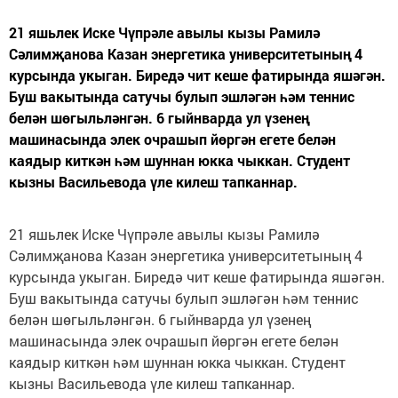
21 яшьлек Иске Чүпрәле авылы кызы Рамилә
Сәлимҗанова Казан энергетика университетының 4
курсында укыган. Биредә чит кеше фатирында яшәгән.
Буш вакытында сатучы булып эшләгән һәм теннис
белән шөгыльләнгән. 6 гыйнварда ул үзенең
машинасында элек очрашып йөргән егете белән
каядыр киткән һәм шуннан юкка чыккан. Студент
кызны Васильевода үле килеш тапканнар.
21 яшьлек Иске Чүпрәле авылы кызы Рамилә
Сәлимҗанова Казан энергетика университетының 4
курсында укыган. Биредә чит кеше фатирында яшәгән.
Буш вакытында сатучы булып эшләгән һәм теннис
белән шөгыльләнгән. 6 гыйнварда ул үзенең
машинасында элек очрашып йөргән егете белән
каядыр киткән һәм шуннан юкка чыккан. Студент
кызны Васильевода үле килеш тапканнар.