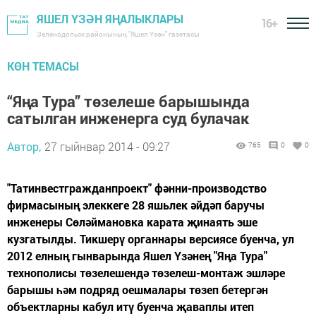
ЯШЕЛ ҮЗӘН ЯҢАЛЫКЛАРЫ
16+
Зеленодольск районының "Яшел Үзән" газетасы
КӨН ТЕМАСЫ
“Яңа Тура” төзелеше барышында
сатылган инженерга суд булачак
Автор,
27 гыйнвар 2014 - 09:27
765
0
0
"Татинвестгражданпроект" фәнни-производство
фирмасының элеккеге 28 яшьлек әйдәп баручы
инженеры Сөләймановка карата җинаять эше
кузгатылды. Тикшерү органнары версиясе буенча, ул
2012 елның гынварында Яшел Үзәнең "Яңа Тура"
технополисы төзелешендә төзелеш-монтаж эшләре
барышы һәм подряд оешмалары төзеп бетергән
объектларны кабул итү буенча җаваплы итеп