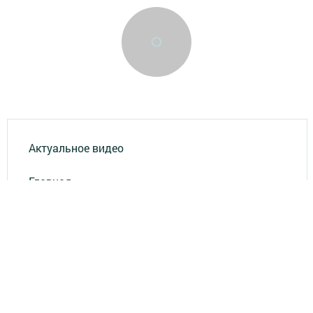
Актуальное видео
Главная
Опросы
Результаты опросов
Фотогалереи