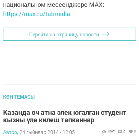
национальном мессенджере MАХ:
https://max.ru/tatmedia
Перейти на страницу новости
КӨН ТЕМАСЫ
Казанда өч атна элек югалган студент
кызны үле килеш тапканнар
Автор,
24 гыйнвар 2014 - 12:05
1067
0
0