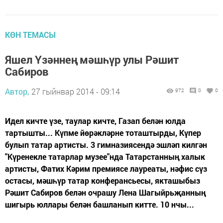
КӨН ТЕМАСЫ
Яшел Үзәннең мәшһүр улы Рәшит
Сабиров
Автор,
27 гыйнвар 2014 - 09:14
972
0
0
Идел кичте үзе, таулар кичте, Газап белән юлда
тартышты... Күпме йөрәкләрне тоташтырды, Күпер
булып татар артисты. 3 гимназиясендә эшләп килгән
"Күренекле татарлар музее"нда Татарстанның халык
артисты, Фатих Кәрим премиясе лауреаты, нәфис сүз
остасы, мәшһүр татар конферансьесы, якташыбыз
Рәшит Сабиров белән очрашу Лена Шагыйрьҗанның
шигырь юллары белән башланып китте. 10 нчы...