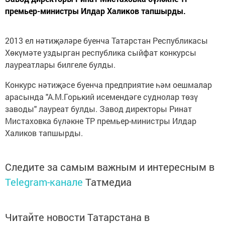
премьер-министры Илдар Халиков тапшырды.
2013 ел нәтиҗәләре буенча Татарстан Республикасы
Хөкүмәте уздырган республика сыйфат конкурсы
лауреатлары билгеле булды.
Конкурс нәтиҗәсе буенча предприятие һәм оешмалар
арасында "А.М.Горький исемендәге суднолар төзү
заводы" лауреат булды. Завод директоры Ринат
Мистаховка бүләкне ТР премьер-министры Илдар
Халиков тапшырды.
Следите за самым важным и интересным в
Telegram-канале
Татмедиа
Читайте новости Татарстана в