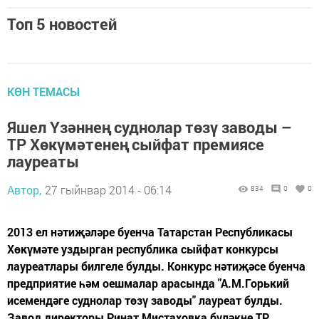
Топ 5 новостей
КӨН ТЕМАСЫ
Яшел Үзәннең суднолар төзү заводы –
ТР Хөкүмәтенең сыйфат премиясе
лауреаты
Автор,
27 гыйнвар 2014 - 06:14
834
0
0
2013 ел нәтиҗәләре буенча Татарстан Республикасы
Хөкүмәте уздырган республика сыйфат конкурсы
лауреатлары билгеле булды. Конкурс нәтиҗәсе буенча
предприятие һәм оешмалар арасында "А.М.Горький
исемендәге суднолар төзү заводы" лауреат булды.
Завод директоры Ринат Мистаховка бүләкне ТР