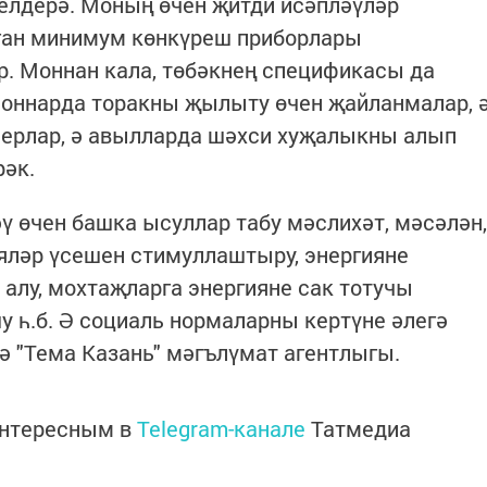
белдерә. Моның өчен җитди исәпләүләр
ган минимум көнкүреш приборлары
ар. Моннан кала, төбәкнең спецификасы да
айоннарда торакны җылыту өчен җайланмалар, 
нерлар, ә авылларда шәхси хуҗалыкны алып
рәк.
ү өчен башка ысуллар табу мәслихәт, мәсәлән,
яләр үсешен стимуллаштыру, энергияне
алу, мохтаҗларга энергияне сак тотучы
 һ.б. Ә социаль нормаларны кертүне әлегә
тә "Тема Казань" мәгълүмат агентлыгы.
интересным в
Telegram-канале
Татмедиа