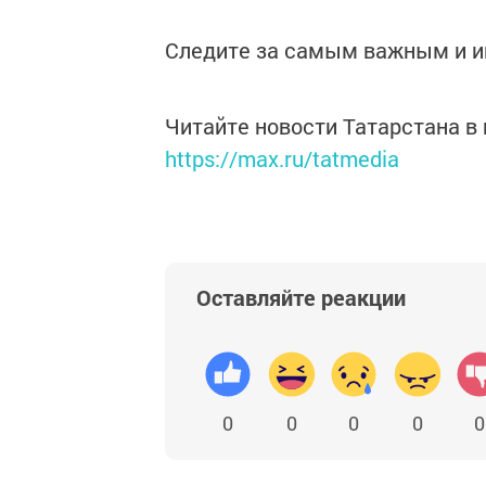
Следите за самым важным и 
Читайте новости Татарстана 
https://max.ru/tatmedia
Оставляйте реакции
0
0
0
0
0