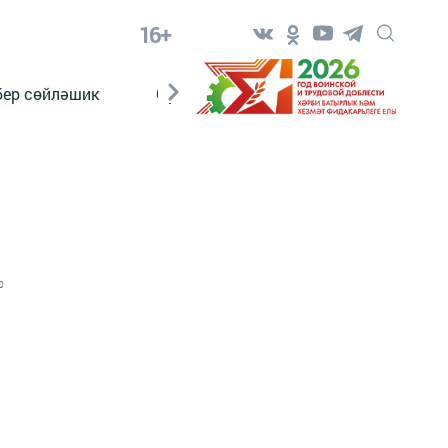
16+
бер сөйләшик
Сүз тарихы
Яшь хәбәрче
0