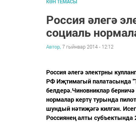
КӨН ТЕМАСЫ
Россия әлегә эл
социаль нормала
Автор,
7 гыйнвар 2014 - 12:12
Россия әлегә электрны кулланг
РФ Иҗтимагый палатасында "Т
белдерә.Чиновниклар берничә 
нормалар кертү турында пилот
шундый нәтиҗәгә килгән. Исе
Россиянең алты субъектында 2