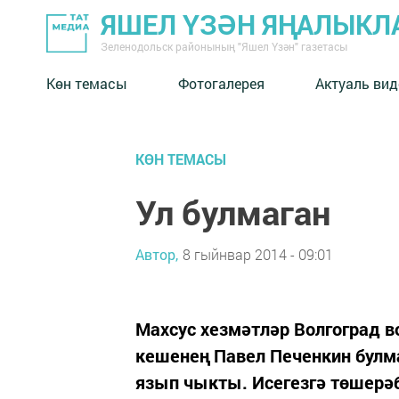
ЯШЕЛ ҮЗӘН ЯҢАЛЫКЛ
Зеленодольск районының "Яшел Үзән" газетасы
Көн темасы
Фотогалерея
Актуаль вид
КӨН ТЕМАСЫ
Ул булмаган
Автор,
8 гыйнвар 2014 - 09:01
Махсус хезмәтләр Волгоград 
кешенең Павел Печенкин булма
язып чыкты. Исегезгә төшерәб