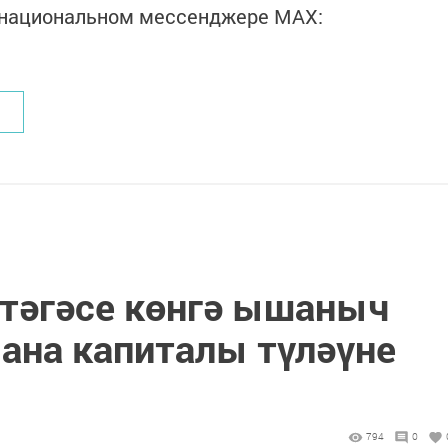
в национальном мессенджере MАХ:
ртәгәсе көнгә ышаныч
 ана капиталы түләүне
794
0