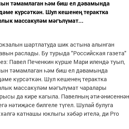
сын тәмамлаган һәм биш ел дәвамында
әме күрсәткән. Шул кешенең терактка
рлык массакүләм мәгълүмат...
вокзалын шартлатуда шик астына алынган
вын раслады. Бу турыда "Российская газета"
ез: Павел Печенкин күрше Мари илендә туып,
сын тәмамлаган һәм биш ел дәвамында
әме күрсәткән. Шул кешенең терактка
рлык массакүләм мәгълүмат чаралары
арысы да кире кагыла. Павелның әти-әнисеннә
гә нәтиҗәсе билгеле түгел. Шулай булуга
 хәлгә катнашы юклыгы хәбәр ителә, ди Pro