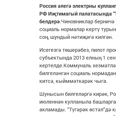
Россия әлегә электрны кулланг
РФ Иҗтимагый палатасында "Т
белдерә
.Чиновниклар берничә 
социаль нормалар кертү туры
соң, шундый нәтиҗәгә килгән.
Исегезгә төшерәбез, пилот п
субъектында 2013 елның 1 сен
кертелде.Коммуналь хезмәтләр
билгеләнгән социаль нормадан
китсә, кыйммәткәрәк чыга.
Шунысын билгеләргә кирәк, Р
июленнән кулланыла башларга 
акламады. "Түгәрәк өстәл"дә 