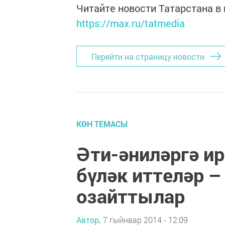
Читайте новости Татарстана 
https://max.ru/tatmedia
Перейти на страницу новости
КӨН ТЕМАСЫ
Әти-әниләргә и
бүләк иттеләр –
озайттылар
Автор,
7 гыйнвар 2014 - 12:09