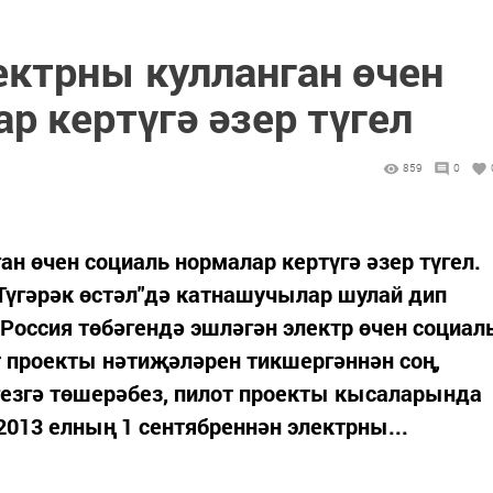
ектрны кулланган өчен
р кертүгә әзер түгел
859
0
ан өчен социаль нормалар кертүгә әзер түгел.
үгәрәк өстәл"дә катнашучылар шулай дип
Россия төбәгендә эшләгән электр өчен социал
 проекты нәтиҗәләрен тикшергәннән соң,
гезгә төшерәбез, пилот проекты кысаларында
013 елның 1 сентябреннән электрны...