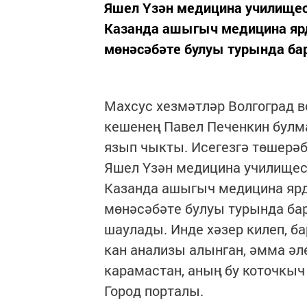
Яшел Үзән медицина училище
Казанда ашыгыч медицина ярд
мөнәсәбәте булуы турында ба
Махсус хезмәтләр Волгоград 
кешенең Павел Печенкин булма
язып чыкты. Исегезгә төшерәб
Яшел Үзән медицина училище
Казанда ашыгыч медицина ярд
мөнәсәбәте булуы турында ба
шаулады. Инде хәзер килеп, б
кан анализы алынган, әмма әле
карамастан, аның бу коточкыч
Город порталы.