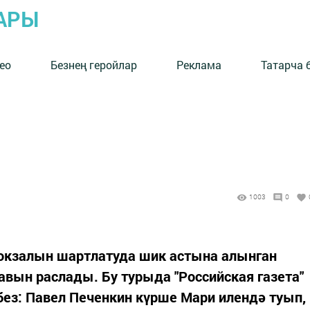
АРЫ
ео
Безнең геройлар
Реклама
Татарча 
1003
0
вокзалын шартлатуда шик астына алынган
вын раслады. Бу турыда "Российская газета"
ез: Павел Печенкин күрше Мари илендә туып,