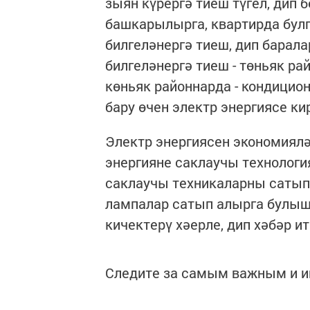
зыян күрергә тиеш түгел, дип 
башкарылырга, квартирда бул
билгеләнергә тиеш, дип барал
билгеләнергә тиеш - төньяк р
көньяк районнарда - кондицио
бару өчен электр энергиясе ки
Электр энергиясен экономиялә
энергияне саклаучы технологи
саклаучы техникаларны сатып 
лампалар сатып алырга булышу
кичектерү хәерле, дип хәбәр и
Следите за самым важным и 