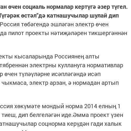
ан өчен социаль нормалар кертүгә әзер түгел.
үгәрәк өстәл"дә катнашучылар шулай дип
Россия төбәгендә эшләгән электр өчен
нда пилот проекты нәтиҗәләрен тикшергәннән
роекты кысаларында Россиянең алты
тябреннән электрны куллануга нормативлар
 өчен түләүләрне исәпләгәндә исәп
 чыкмаса, электр арзан, ә нормадан артып
оссия хөкүмәте мондый норма 2014 елның 1
тиеш, дип белгеләгән иде.Әмма проект үзен
катнашучылар соцнорма керүдән гади халык