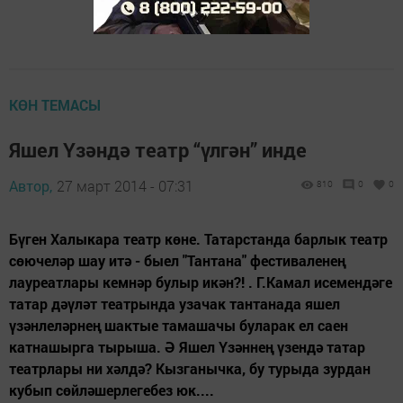
КӨН ТЕМАСЫ
Яшел Үзәндә театр “үлгән” инде
Автор,
27 март 2014 - 07:31
810
0
0
Бүген Халыкара театр көне. Татарстанда барлык театр
сөючеләр шау итә - быел "Тантана" фестиваленең
лауреатлары кемнәр булыр икән?! . Г.Камал исемендәге
татар дәүләт театрында узачак тантанада яшел
үзәнлеләрнең шактые тамашачы буларак ел саен
катнашырга тырыша. Ә Яшел Үзәннең үзендә татар
театрлары ни хәлдә? Кызганычка, бу турыда зурдан
кубып сөйләшерлегебез юк....