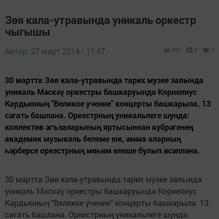
Зөя кала-утравында уникаль оркестр
чыгышы
Автор,
27 март 2014 - 11:47
863
0
0
30 мартта Зөя кала-утравында тарих музее залында
уникаль Мәскәү оркестры башкаруында Корнелиус
Кардьюның "Великое учение" концерты башкарыла. 13
сәгать башлана. Оркестрның уникальлеге шунда:
коллектив әгъзаларының яртысыннан күбрәгенең
академик музыкаль белеме юк, әмма аларның
һәрберсе оркестрның мөһим өлеше булып исәпләнә.
30 мартта Зөя кала-утравында тарих музее залында
уникаль Мәскәү оркестры башкаруында Корнелиус
Кардьюның "Великое учение" концерты башкарыла. 13
сәгать башлана. Оркестрның уникальлеге шунда: