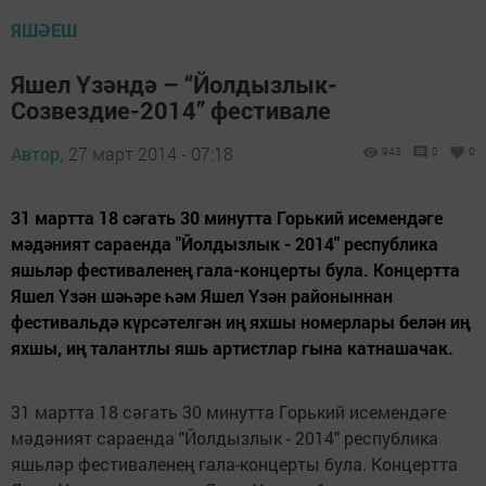
ЯШӘЕШ
Яшел Үзәндә – “Йолдызлык-
Созвездие-2014” фестивале
Автор,
27 март 2014 - 07:18
943
0
0
31 мартта 18 сәгать 30 минутта Горький исемендәге
мәдәният сараенда "Йолдызлык - 2014" республика
яшьләр фестиваленең гала-концерты була. Концертта
Яшел Үзән шәһәре һәм Яшел Үзән районыннан
фестивальдә күрсәтелгән иң яхшы номерлары белән иң
яхшы, иң талантлы яшь артистлар гына катнашачак.
31 мартта 18 сәгать 30 минутта Горький исемендәге
мәдәният сараенда "Йолдызлык - 2014" республика
яшьләр фестиваленең гала-концерты була. Концертта