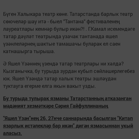
Бүген Халыкара театр көне. Татарстанда барлык театр
сөючеләр шау итә - быел "Тантана" фестиваленең
лауреатлары кемнәр булыр икән?! . Г.Камал исемендәге
татар дәүләт театрында узачак тантанада яшел
үзәнлеләрнең шактые тамашачы буларак ел саен
катнашырга тырыша.
Ә Яшел Үзәннең үзендә татар театрлары ни хәлдә?
Кызганычка, бу турыда зурдан кубып сөйләшерлегебез
юк. Яшел Үзәндә татар халык театры эшләүдән
туктауга егерме елга якын вакыт узды.
Бу турыда тулырак язманы Татарстанның атказанган
мәдәният хезмәткәре Сәрия Гайфуллинаның
"Яшел Үзән"нең 26, 27нче саннарында басылган "Китап
язарлык истәлекләр бар икән" дигән язмасыннан укый
аласыз.