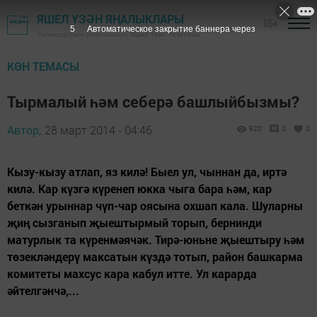
ЯШЕЛ ҮЗӘН ЯҢАЛЫКЛАРЫ
16+
5
Автоматическое закрытие баннера через
Зеленодольск районының "Яшел Үзән" газетасы
КӨН ТЕМАСЫ
Тырмалый һәм себерә башлыйбызмы?
Автор,
28 март 2014 - 04:46
920
0
0
Кызу-кызу атлап, яз килә! Быел ул, чыннан да, иртә
килә. Кар күзгә күренеп юкка чыга бара һәм, кар
беткән урыннар чүп-чар оясына охшап кала. Шуларны
җиң сызганып җыештырмый торып, бернинди
матурлык та күренмәячәк. Тирә-юньне җыештыру һәм
төзекләндерү максатын күздә тотып, район башкарма
комитеты махсус кара кабул итте. Ул карарда
әйтелгәнчә,...