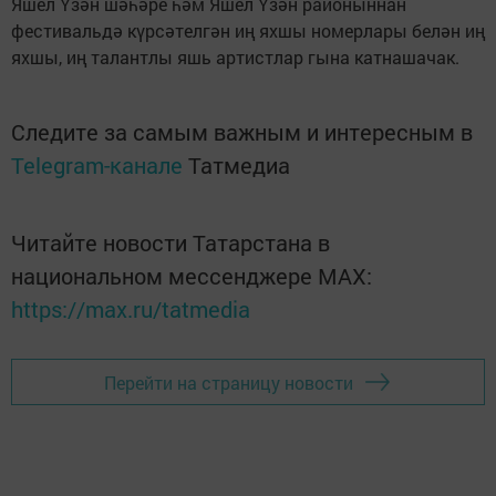
Яшел Үзән шәһәре һәм Яшел Үзән районыннан
фестивальдә күрсәтелгән иң яхшы номерлары белән иң
яхшы, иң талантлы яшь артистлар гына катнашачак.
Следите за самым важным и интересным в
Telegram-канале
Татмедиа
Читайте новости Татарстана в
национальном мессенджере MАХ:
https://max.ru/tatmedia
Перейти на страницу новости