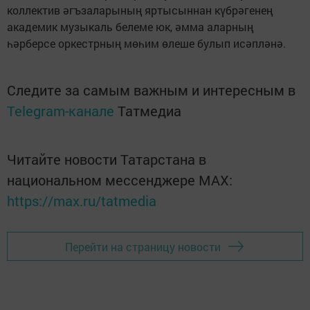
коллектив әгъзаларының яртысыннан күбрәгенең
академик музыкаль белеме юк, әмма аларның
һәрберсе оркестрның мөһим өлеше булып исәпләнә.
Следите за самым важным и интересным в
Telegram-канале
Татмедиа
Читайте новости Татарстана в
национальном мессенджере MАХ:
https://max.ru/tatmedia
Перейти на страницу новости