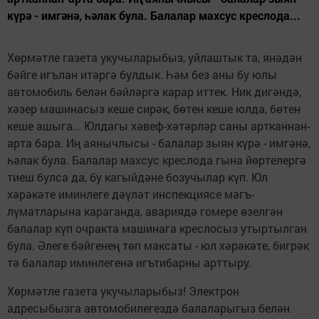
күрә - имгәнә, һәлак була. Балалар махсус креслода...
Хөрмәтле газета укучыларыбыз, уйлаштык та, янәдән
бәйге игълан итәргә булдык. Һәм без аны бу юлы
автомобиль белән бәйләргә карар иттек. Ник дигәндә,
хәзер машинасыз кеше сирәк, бөтен кеше юлда, бөтен
кеше ашыга... Юлдагы хәвеф-хәтәрләр саны артканнан-
арта бара. Иң аянычлысы - балалар зыян күрә - имгәнә,
һәлак була. Балалар махсус креслода гына йөртелергә
тиеш булса да, бу кагыйдәне бозучылар күп. Юл
хәрәкәте иминлеге дәүләт инспекциясе мәгъ­
лүматларына караганда, авариядә гомере өзелгән
балалар күп очракта машинага креслосыз утыртылган
була. Әлеге бәйгенең төп максаты - юл хәрәкәте, бигрәк
тә балалар иминлегенә игътибарны арттыру.
Хөрмәтле газета укучыларыбыз! Электрон
адресыбызга автомобилегездә балаларыгыз белән