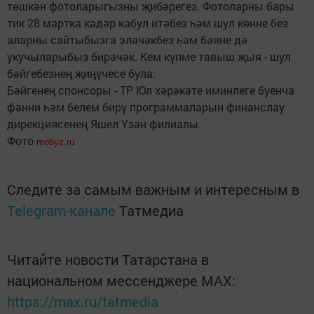
төшкән фотоларыгызны җибәрегез. Фотоларны бары
тик 28 мартка кадәр кабул итәбез һәм шул көнне без
аларны сайтыбызга эләчәкбез һәм бәяне дә
укучыларыбыз бирәчәк. Кем күпме тавыш җыя - шул
бәйгебезнең җиңүчесе була.
Бәйгенең спонсоры - ТР Юл хәрәкәте иминлеге буенча
фәнни һәм белем бирү программаларын финанслау
дирекциясенең Яшел Үзән филиалы.
Фото
mobyz.ru
Следите за самым важным и интересным в
Telegram-канале
Татмедиа
Читайте новости Татарстана в
национальном мессенджере MАХ:
https://max.ru/tatmedia