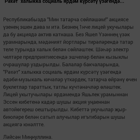
"Рәхәт" халыкка социаль ярдәм күрсәтү үзәгендә...
Республикабызда "Мин татарча сөйләшәм!" акциясе
үзенең эшен дәва м итә. Безнең 1нче лицей укучылары
да бу акциядә актив катнаша. Без Яшел Үзәннең үзәк
урамнарында, мәдәният йортлары тирәләрендә татар
теле турында халык белән сөйләштек. Шәһәр электр
челтәре предприятиесендә эшчеләр белән кызыклы
очрашулар уздырылды. Балалар бакчаларында,
"Рәхәт" халыкка социаль ярдәм күрсәтү үзәгендә
әдәби-музыкаль кичәләр үткәрдек, татарча өйрәнү өчен
буклетлар тараттык, татлы күчтәнәчләр өләштек.
Лицей укытучылары ярдәмендә Яшьлек урамыннан
Эссен кибетенә кадәр шушы акция уңаеннан
автойөгереш оештырылды. Кибеттә укучылар җыр-
биюләре белән сатып алучылар игътибарын шушы
акциягә юнәлтте.
Ләйсән Миңнуллина.