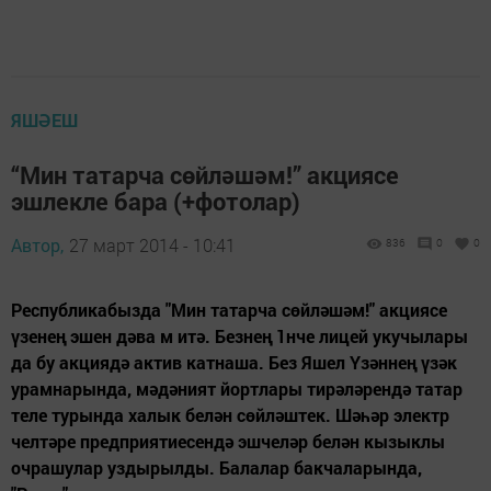
ЯШӘЕШ
“Мин татарча сөйләшәм!” акциясе
эшлекле бара (+фотолар)
Автор,
27 март 2014 - 10:41
836
0
0
Республикабызда "Мин татарча сөйләшәм!" акциясе
үзенең эшен дәва м итә. Безнең 1нче лицей укучылары
да бу акциядә актив катнаша. Без Яшел Үзәннең үзәк
урамнарында, мәдәният йортлары тирәләрендә татар
теле турында халык белән сөйләштек. Шәһәр электр
челтәре предприятиесендә эшчеләр белән кызыклы
очрашулар уздырылды. Балалар бакчаларында,