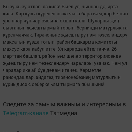
Кызу-кызу атлап, яз килә! Быел ул, чыннан да, иртә
килә. Кар күзгә күренеп юкка чыга бара һәм, кар беткән
урыннар чүп-чар оясына охшап кала. Шуларны җиң
сызганып җыештырмый торып, бернинди матурлык та
күренмәячәк. Тирә-юньне җыештыру һәм төзекләндерү
максатын күздә тотып, район башкарма комитеты
махсус кара кабул итте. Ул карарда әйтелгәнчә, 26
марттан башлап, район һәм шәһәр территориясендә
җыештыру һәм төзекләндерү чаралары узачак. Һәм ул
чаралар ике ай буе дәвам итәчәк. Хөрмәтле
райондашлар, әйдәгез, тирә-юнебезнең матурлыгын
күрик дисәк, себерке һәм тырмага ябышыйк!
Следите за самым важным и интересным в
Telegram-канале
Татмедиа