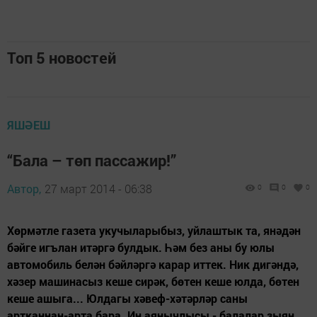
Топ 5 новостей
ЯШӘЕШ
“Бала – төп пассажир!”
Автор,
27 март 2014 - 06:38
0
0
0
Хөрмәтле газета укучыларыбыз, уйлаштык та, янәдән
бәйге игълан итәргә булдык. Һәм без аны бу юлы
автомобиль белән бәйләргә карар иттек. Ник дигәндә,
хәзер машинасыз кеше сирәк, бөтен кеше юлда, бөтен
кеше ашыга... Юлдагы хәвеф-хәтәрләр саны
артканнан-арта бара. Иң аянычлысы - балалар зыян