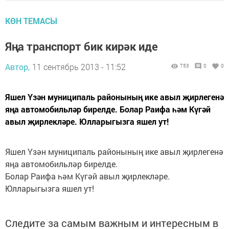
КӨН ТЕМАСЫ
Яңа транспорт бик кирәк иде
Автор,
11 сентябрь 2013 - 11:52
753
0
0
Яшел Үзән муниципаль районының ике авыл җирлегенә
яңа автомобильләр бирелде. Болар Раифа һәм Күгәй
авыл җирлекләре. Юлларыгызга яшел ут!
Яшел Үзән муниципаль районының ике авыл җирлегенә
яңа автомобильләр бирелде.
Болар Раифа һәм Күгәй авыл җирлекләре.
Юлларыгызга яшел ут!
Следите за самым важным и интересным в