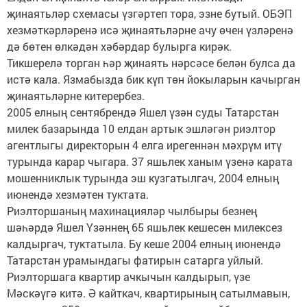
җинаятьләр схемасы үзгәртеп тора, эзне бутый. ОБЭП
хезмәткәрләренә исә җинаятьләрне ачу өчен үзләренә
дә бөтен өлкәдән хәбәрдар булырга кирәк.
Тикшерелә торган һәр җинаять нәрсәсе белән булса да
истә кала. Язмабызда бик күп төн йокыларын качырган
җинаятьләрне китерербез.
2005 елның сентябрендә Яшел үзән суды Татарстан
милек базарында 10 елдан артык эшләгән риэлтор
агентлыгы директорын 4 елга ирегеннән мәхрүм итү
турында карар чыгара. 37 яшьлек ханым үзенә карата
мошенниклык турында эш кузгатылгач, 2004 елның
июнендә хезмәтен туктата.
Риэлторшаның махинацияләр чылбыры безнең
шәһәрдә Яшел Үзәннең 65 яшьлек кешесен милексез
калдыргач, туктатыла. Бу кеше 2004 елның июнендә
Татарстан урамындагы фатирын сатарга уйлый.
Риэлторшага квартир ачкычын калдырып, үзе
Мәскәүгә китә. Ә кайткач, квартирының сатылмавын,