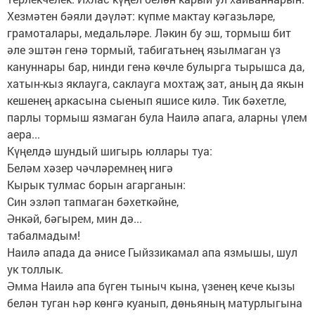
Хезмәтен бәяли дәүләт: күпме мактау кәгазьләре,
грамоталары, медальләре. Ләкин бу эш, тормыш бит
әле эштән генә тормый, табигатьнең язылмаган үз
кануннары бар, нинди генә көчле булырга тырышса да,
хатын-кыз яклауга, саклауга мохтаҗ зат, аның да якын
кешенең аркасына сыенып яшисе килә. Тик бәхетле,
парлы тормыш язмаган була Наилә апага, аларны үлем
аера...
Күңелдә шундый шигырь юллары туа:
Беләм хәзер чәчләремнең нигә
Кырык тулмас борын агарганын:
Син эзләп тапмаган бәхеткәйне,
Әнкәй, бәгырем, мин дә...
табалмадым!
Наилә апада да әнисе Гыйззикамал апа язмышы, шул
ук толлык.
Әмма Наилә апа бүген тыныч кына, үзенең кече кызы
белән туган һәр көнгә куанып, дөньяның матурлыгына