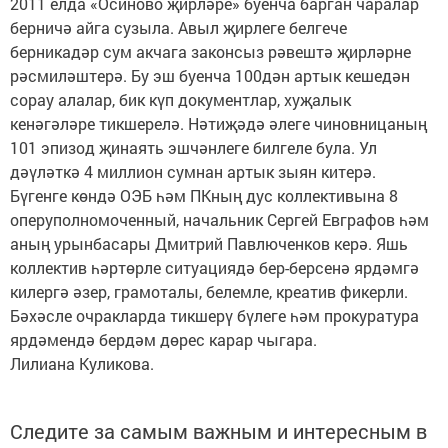
2011 елда «Осиново җирләре» буенча барган чаралар
берничә айга сузыла. Авыл җирлеге белгече
берникадәр сум акчага законсыз рәвештә җирләрне
рәсмиләштерә. Бу эш буенча 100дән артык кешедән
сорау алалар, бик күп документлар, хуҗалык
кенәгәләре тикшерелә. Нәтиҗәдә әлеге чиновницаның
101 эпизод җинаять эшчәнлеге билгеле була. Ул
дәүләткә 4 миллион сумнан артык зыян китерә.
Бүгенге көндә ОЭБ һәм ПКның дус коллективына 8
оперуполномоченный, начальник Сергей Евграфов һәм
аның урынбасары Дмитрий Павлюченков керә. Яшь
коллектив һәртөрле ситуациядә бер-берсенә ярдәмгә
килергә әзер, грамоталы, белемле, креатив фикерли.
Бәхәсле очракларда тикшерү бүлеге һәм прокуратура
ярдәмендә бердәм дөрес карар чыгара.
Лилиана Куликова.
Следите за самым важным и интересным в