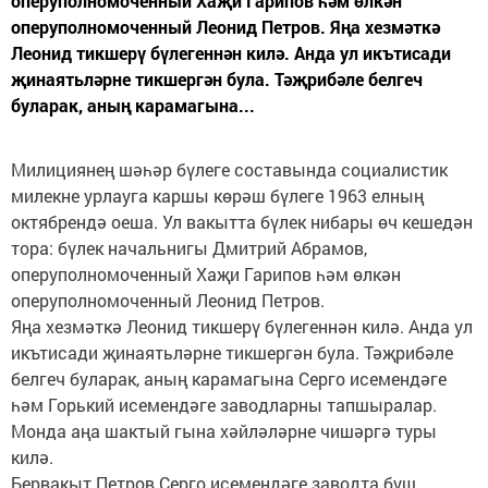
оперуполномоченный Хаҗи Гарипов һәм өлкән
оперуполномоченный Леонид Петров. Яңа хезмәткә
Леонид тикшерү бүлегеннән килә. Анда ул икътисади
җинаятьләрне тикшергән була. Тәҗрибәле белгеч
буларак, аның карамагына...
Милициянең шәһәр бүлеге составында социалистик
милекне урлауга каршы көрәш бүлеге 1963 елның
октябрендә оеша. Ул вакытта бүлек нибары өч кешедән
тора: бүлек начальнигы Дмитрий Абрамов,
оперуполномоченный Хаҗи Гарипов һәм өлкән
оперуполномоченный Леонид Петров.
Яңа хезмәткә Леонид тикшерү бүлегеннән килә. Анда ул
икътисади җинаятьләрне тикшергән була. Тәҗрибәле
белгеч буларак, аның карамагына Серго исемендәге
һәм Горький исемендәге заводларны тапшыралар.
Монда аңа шактый гына хәйләләрне чишәргә туры
килә.
Бервакыт Петров Серго исемендәге заводта буш