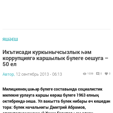
ЯШӘЕШ
Икътисади куркынычсызлык һәм
коррупциягә каршылык бүлеге оешуга –
50 ел
Автор,
12 сентябрь 2013 - 06:13
1039
0
0
Милициянең шәһәр бүлеге составында социалистик
милекне урлауга каршы көрәш бүлеге 1963 елның
октябрендә оеша. Ул вакытта бүлек нибары өч кешедән
тора: бүлек начальнигы Дмитрий Абрамов,