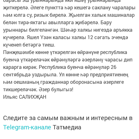
җиткерелә. Әлеге пунктта һәр кешегә саклану чаралары
һәм юлга су, ризык бирелә. Җыелган халык машиналар
белән тирә-яктагы авылларга җибәрелә. Бару
урыннары билгеләнгән. Шәһәр халкы нигездә аръякка
күчерелә. Яшел Үзән каласы халкы 12 сәгать эчендә
күченеп бетәргә тиеш.
Пәнҗешәмбе көнне үткәрелгән өйрәнүне республика
буенча үткәреләчәк өйрәнүләргә әзерләнү чарасы дип
карарга кирәк. Республика буенча өйрәнүләр 26
сентябрьдә уздырыла. Ул көнне һәр предприятиенең
һәм оешманың гражданнар оборонасына әзерлеге
тикшереләчәк. Әзер булыгыз!
Ильяс САЛИХҖАН
Следите за самым важным и интересным в
Telegram-канале
Татмедиа