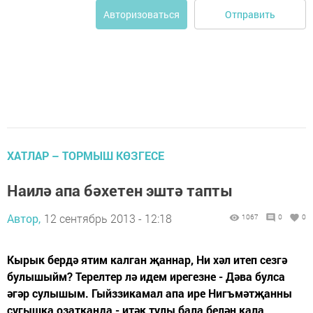
Отправить
Авторизоваться
ХАТЛАР – ТОРМЫШ КӨЗГЕСЕ
Наилә апа бәхетен эштә тапты
Автор,
12 сентябрь 2013 - 12:18
1067
0
0
Кырык бердә ятим калган җаннар, Ни хәл итеп сезгә
булышыйм? Терелтер лә идем ирегезне - Дәва булса
әгәр сулышым. Гыйззикамал апа ире Нигъмәтҗанны
сугышка озатканда - итәк тулы бала белән кала.