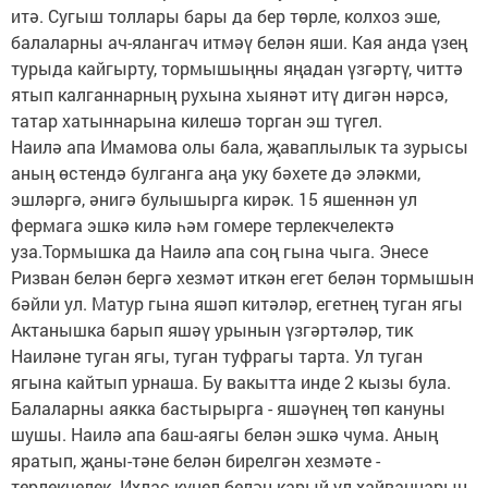
итә. Сугыш толлары бары да бер төрле, колхоз эше,
балаларны ач-ялангач итмәү белән яши. Кая анда үзең
турыда кайгырту, тормышыңны яңадан үзгәртү, читтә
ятып калганнарның рухына хыянәт итү дигән нәрсә,
татар хатыннарына килешә торган эш түгел.
Наилә апа Имамова олы бала, җаваплылык та зурысы
аның өстендә булганга аңа уку бәхете дә эләкми,
эшләргә, әнигә булышырга кирәк. 15 яшеннән ул
фермага эшкә килә һәм гомере терлекчелектә
уза.Тормышка да Наилә апа соң гына чыга. Энесе
Ризван белән бергә хезмәт иткән егет белән тормышын
бәйли ул. Матур гына яшәп китәләр, егетнең туган ягы
Актанышка барып яшәү урынын үзгәртәләр, тик
Наиләне туган ягы, туган туфрагы тарта. Ул туган
ягына кайтып урнаша. Бу вакытта инде 2 кызы була.
Балаларны аякка бастырырга - яшәүнең төп кануны
шушы. Наилә апа баш-аягы белән эшкә чума. Аның
яратып, җаны-тәне белән бирелгән хезмәте -
терлекчелек. Ихлас күңел белән карый ул хайваннарын.