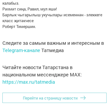
калабыз.
Рәхмәт сиңа, Равил, мул яшә!
Барлык чыгарылыш укучылары исеменнән - элеккеге
класс җитәкчесе
Роберт Тимершин.
Следите за самым важным и интересным в
Telegram-канале
Татмедиа
Читайте новости Татарстана в
национальном мессенджере MАХ:
https://max.ru/tatmedia
Перейти на страницу новости