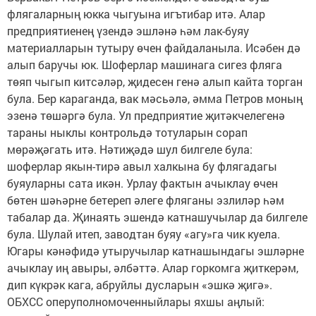
флягаларның юкка чыгуына игътибар итә. Алар
предприятиенең үзендә эшләнә һәм лак-буяу
материалларын тутыру өчен файдаланыла. Исәбен дә
алып баручы юк. Шоферлар машинага сигез фляга
төяп чыгып китсәләр, җидесен генә алып кайта торган
була. Бер караганда, вак мәсьәлә, әмма Петров моның
эзенә төшәргә була. Ул предприятие җитәкчелегенә
тараны ныклы контрольдә тотуларын сорап
мөрәҗәгать итә. Нәтиҗәдә шул билгеле була:
шоферлар якын-тирә авыл халкына бу флягадагы
буяуларны сата икән. Урлау фактын ачыклау өчен
бөтен шәһәрне бетереп әлеге фляганы эзлиләр һәм
табалар да. Җинаять эшендә катнашучылар да билгеле
була. Шулай итеп, заводтан буяу «агу»га чик куела.
Югары кәнәфидә утыручылар катнашындагы эшләрне
ачыклау иң авыры, әлбәттә. Алар горкомга җиткерәм,
дип күкрәк кага, абруйлы дусларын «эшкә җигә».
ОБХСС оперуполномоченныйлары яхшы аңлый: