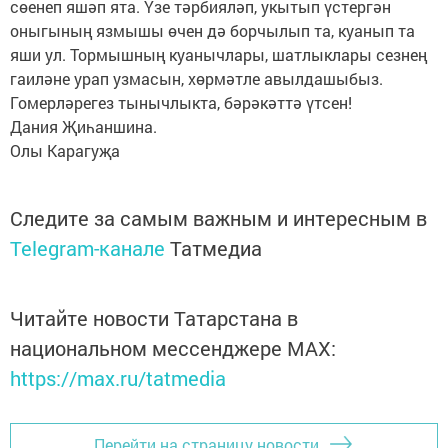
сөенеп яшәп ята. Үзе тәрбияләп, укытып үстергән
оныгының язмышы өчен дә борчылып та, куанып та
яши ул. Тормышның куанычлары, шатлыклары сезнең
гаиләне урап узмасын, хөрмәтле авылдашыбыз.
Гомерләрегез тынычлыкта, бәрәкәттә үтсен!
Дания Җиһаншина.
Олы Карагуҗа
Следите за самым важным и интересным в
Telegram-канале
Татмедиа
Читайте новости Татарстана в
национальном мессенджере MАХ:
https://max.ru/tatmedia
Перейти на страницу новости