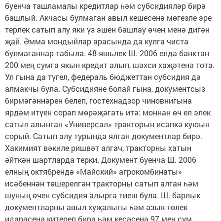
буенча ташламалы кредитлар һәм субсидияләр бирә
башлый. Акчасы булмаган авыл кешесенә мөгезле эре
терлек сатып алу яки үз эшен башлау өчен менә дигән
җай. Әмма мондыйлар арасында да кулга чиста
булмаганнар табыла. 48 яшьлек Ш. 2006 елда банктан
200 мең сумга якын кредит алып, шәхси хаҗәтенә тота.
Ул гына да түгел, федераль бюджеттан субсидия дә
алмакчы була. Субсидияне болай гына, документсыз
бирмәгәннәрен белеп, гостехнадзор чиновнигына
ярдәм итүен сорап мөрәҗәгать итә: моннан өч ел элек
сатып алынган «Универсал» тракторын исәпкә куюын
сорый. Сатып алу турында ялган документлар бирә.
Хакимият вәкиле ришвәт алгач, тракторны хатын
әйткән шартларда терки. Документ буенча Ш. 2006
елның октябрендә «Майский» агрокомбинаты»
исәбеннән төшерелгән тракторны сатып алган һәм
шуның өчен субсидия алырга тиеш була. Ш. барлык
документларны авыл хуҗалыгы һәм азык-төлек
идарәсенә китереп бирә һәм кесәсенә 97 мең сум