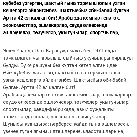
күбебез үзгәргән, шактый гына тормыш юлын узган
кешеләргә әйләнгәнбез. Шактыебыз әби-бабай булган.
Артта 42 ел калган бит! Арабызда кемнәр генә юк:
экономистлар, эшмәкәрләр, сәүдә өлкәсендә
эшләүчеләр, төзүчеләр, укытучылар, спортчылар,...
Яшел Үзәндә Олы Карагуҗа мәктәбен 1971 елда
тәмамлаган чыгарылыш сыйныф укучылары очрашуы
булды. Бу очрашуны без күптән көтеп алган идек.
Әйе, күбебез үзгәргән, шактый гына тормыш юлын
узган кешеләргә әйләнгәнбез. Шактыебыз әби-бабай
булган. Артта 42 ел калган бит!
Арабызда кемнәр генә юк: экономистлар, эшмәкәрләр,
сәүдә өлкәсендә эшләүчеләр, төзүчеләр, укытучылар,
спортчылар, завод-фабрикада, авыл хуҗалыгы
тармагында эшләп, лаеклы ялга чыгучылар.
Шунысы куандыра: һәрберсе, кайда гына эшләмәсен,
үзенең туган ягына, иптәшләренә, классташларына,