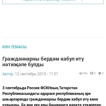
КӨН ТЕМАСЫ
Гражданнарны бердәм кабул итү
нәтиҗәле булды
Автор,
12 сентябрь 2013 - 11:51
954
0
0
3 сентябрьдә Россия ФСКНның Татарстан
Республикасындагы идарәсе республиканың эре
шәһәрләрендә гражданнарны бердәм кабул итү көне
уздырды. Бу яңа уку елы башлануга карата үткәрелде.