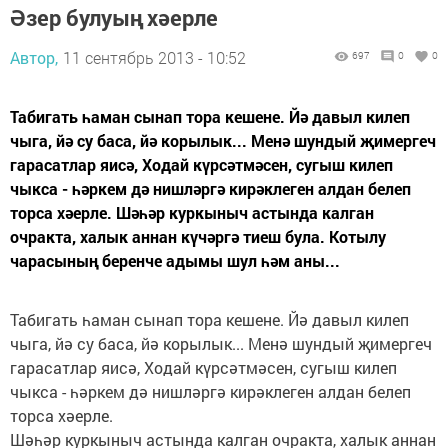
Әзер булуың хәерле
Автор,
11 сентябрь 2013 - 10:52
697
0
0
Табигать һаман сынап тора кешене. Йә давыл килеп
чыга, йә су баса, йә корылык... Менә шундый җимергеч
гарасатлар яисә, Ходай күрсәтмәсен, сугыш килеп
чыкса - һәркем дә нишләргә кирәклеген алдан белеп
торса хәерле. Шәһәр куркыныч астында калган
очракта, халык аннан күчәргә тиеш була. Котылу
чарасының беренче адымы шул һәм аны...
Табигать һаман сынап тора кешене. Йә давыл килеп
чыга, йә су баса, йә корылык... Менә шундый җимергеч
гарасатлар яисә, Ходай күрсәтмәсен, сугыш килеп
чыкса - һәркем дә нишләргә кирәклеген алдан белеп
торса хәерле.
Шәһәр куркыныч астында калган очракта, халык аннан