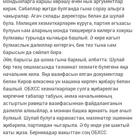
мондыйларга каршы көрәшү өчен нык аргументлар
кирәк. Сәбәпләр җитди булганда гына сорау алырга
чакыралар. Агач склады директоры белән дә шулай
була. Милиция хезмәткәрләрен күрүгә, партия әгъзасы
булуын һәм аларның монда тикшерергә килергә хокукы
булмавы турында кычкыра башлый. Ә кире кагып
булмаслык дәлилләр китергәч, бик тиз тына һәм
барысын да сөйләп бирә.
Әйе, барысы да шома гына бармый, әлбәттә. Шулай
бер төзү оешмасында тәэминат хезмәте бүлегенә яңа
начальник килә. Яңа вазифасын ялган документлар
белән Киров өлкәсенә ун машина кирпеч җибәрү белән
башлый. ОБХСС хезмәткәрләре сулга җибәрелгән
кирпечне табалар табуын, әмма начальникның
астыртын рәвештә вазифасыннан файдаланганын
дәлилли алмыйлар, ә моннан башка җинаять эше ачып
булмый. Шулай булуга карамастан, махинатор эшеннән
җибәрелә, партиядән чыгарыла. Ә бу инде үзе шактый
каты җәза. Берникадәр вакыттан соң ОБХСС