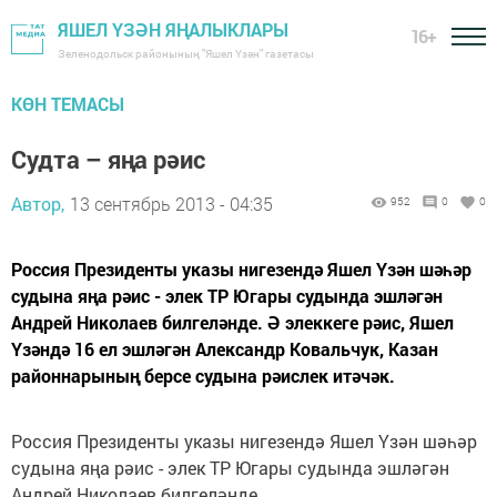
ЯШЕЛ ҮЗӘН ЯҢАЛЫКЛАРЫ
16+
Зеленодольск районының "Яшел Үзән" газетасы
КӨН ТЕМАСЫ
Судта – яңа рәис
Автор,
13 сентябрь 2013 - 04:35
952
0
0
Россия Президенты указы нигезендә Яшел Үзән шәһәр
судына яңа рәис - элек ТР Югары судында эшләгән
Андрей Николаев билгеләнде. Ә элеккеге рәис, Яшел
Үзәндә 16 ел эшләгән Александр Ковальчук, Казан
районнарының берсе судына рәислек итәчәк.
Россия Президенты указы нигезендә Яшел Үзән шәһәр
судына яңа рәис - элек ТР Югары судында эшләгән
Андрей Николаев билгеләнде.