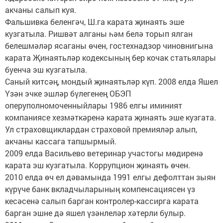
акчаны салып куя.
Фальшивка беленгәч, Ш.га карата җинаять эше
кузгатыла. Ришвәт алганы һәм белә торып ялган
белешмәләр ясаганы өчен, гостехнадзор чиновнигына
карата Җинаятьләр кодексының бер кочак статьялары
буенча эш кузгатыла.
Саный китсәң, мондый җинаятьләр күп. 2008 елда Яшел
Үзән эчке эшләр бүлегенең ОБЭП
оперуполномоченныйлары 1986 елгы иминият
компаниясе хезмәткәренә карата җинаять эше кузгата.
Ул страховщиклардан страховой премияләр алып,
акчаны кассага тапшырмый.
2009 елда Васильево ветеринар участогы мөдиренә
карата эш кузгатыла. Коррупцион җинаять өчен.
2010 елда өч ел дәвамында 1991 елгы дефолттан зыян
күрүче банк вкладчыларының компенсациясен үз
кесәсенә салып барган контролер-кассирга карата
барган эшне дә яшел үзәнлеләр хәтерли булыр.