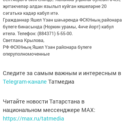
җитәкчеләр алдан язылып куйган кешеләрне 20
сәгатькә кадәр кабул итә.
Гражданнар Яшел Үзән шәһәрендә ФСКНның районара
бүлеге бинасында (Норкин урамы, 4нче йорт) кабул
ителә. Телефон: (884371) 5-55-00.
Светлана Крылова,
РФ ФСКНның Яшел Үзән районара бүлеге
оперуполномоченные
Следите за самым важным и интересным в
Telegram-канале
Татмедиа
Читайте новости Татарстана в
национальном мессенджере MАХ:
https://max.ru/tatmedia