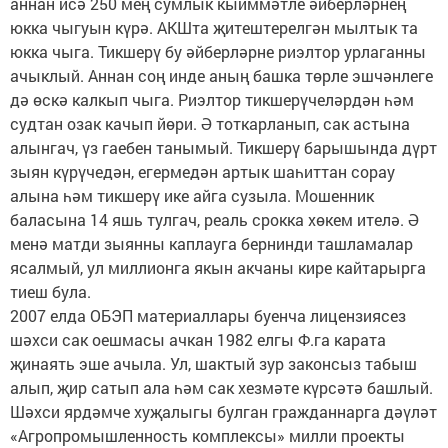
аннан исә 250 мең сумлык кыйммәтле әйберләрнең
юкка чыгуын күрә. АКШта җитештерелгән мылтык та
юкка чыга. Тикшерү бу әйберләрне риэлтор урлаганны
ачыклый. Аннан соң инде аның башка төрле эшчәнлеге
дә өскә калкып чыга. Риэлтор тикшерүчеләрдән һәм
судтан озак качып йөри. Ә тоткарланып, сак астына
алынгач, үз гаебен танымый. Тикшерү барышында дүрт
зыян күрүчедән, егермедән артык шаһиттан сорау
алына һәм тикшерү ике айга сузыла. Мошенник
баласына 14 яшь тулгач, реаль срокка хөкем ителә. Ә
менә матди зыянны каплауга бернинди ташламалар
ясалмый, ул миллионга якын акчаны кире кайтарырга
тиеш була.
2007 елда ОБЭП материаллары буенча лицензиясез
шәхси сак оешмасы ачкан 1982 елгы Ф.га карата
җинаять эше ачыла. Ул, шактый зур законсыз табыш
алып, җир сатып ала һәм сак хезмәте күрсәтә башлый.
Шәхси ярдәмче хуҗалыгы булган гражданнарга дәүләт
«Агропромышленность комплексы» милли проекты