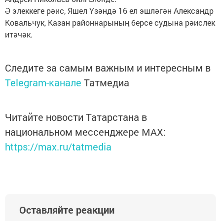
Ә элеккеге рәис, Яшел Үзәндә 16 ел эшләгән Александр
Ковальчук, Казан районнарының берсе судына рәислек
итәчәк.
Следите за самым важным и интересным в
Telegram-канале
Татмедиа
Читайте новости Татарстана в
национальном мессенджере MАХ:
https://max.ru/tatmedia
Оставляйте реакции