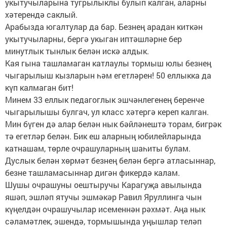
укытучыларына тугрылыклы булып калган, аларны
хәтерендә саклый.
Арабызда югалтулар да бар. Безнең арадан киткән
укытучыларны, бергә укыган иптәшләрне бер
минутлык тынлык белән искә алдык.
Кая гына ташламаган катлаулы тормыш юлы безнең
чыгарылыш кызларын һәм егетләрен! 50 еллыкка да
күп калмаган бит!
Минем 33 еллык педагоглык эшчәнлегенең беренче
чыгарылышы булгач, ул класс хәтергә кереп калган.
Мин бүген дә алар белән нык бәйләнештә торам, бигрәк
тә егетләр белән. Бик еш аларның юбилейларында
катнашам, төрле очрашуларның шаһиты булам.
Дуслык белән хөрмәт безнең белән бергә атласыннар,
безне ташламасыннар дигән фикердә калам.
Шушы очрашуны оештыручы Карагуҗа авылында
яшәп, эшләп ятучы эшмәкәр Равил Яруллинга чын
күңелдән очрашучылар исеменнән рәхмәт. Аңа нык
сәламәтлек, эшендә, тормышында уңышлар теләп