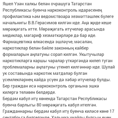
Яшел Үзән халкы белән очрашуга Татарстан
Республикасы буенча наркоконтроль идарәсенең
профилактика һәм ведомствоара хезмәттәшлек бүлеге
начальнигы В.В.Герасимов килгән иде. Аңа җиде кеше
мөрәҗәгать итте. Мөрәҗәгать итүчеләр арасында
медиклар, мәгариф хезмәткәрләре дә бар иде.
Фармацевтика өлкәсендә эшләүче, мәсәлән,
наркотиклар белән бәйле законның кайбер
формаларын аңлатуны сорап килгән. Укытучылар
наркотикларга каршы чаралар үткәргәндә килеп туган
проблемаларны аңлатуны үтенеп килгәннәр иде. Шулай
ук составында наркотик матдәләр булган
үсемлекләрнең кайда үсүен дә хәбәр итүчеләр булды.
Бер граждан исә наркоконтроль органына эшкә
килергә теләвен белдерде.
Бердәм кабул итү көнендә Татарстан Республикасы
буенча барлыгы 80 мөрәҗәгать кабул ителгән.
Гражданнарны бердәм кабул итү буенча киләсе көне 17
сентябрьгә билгеләнде. Халыкка уңайлы булсын өчен,