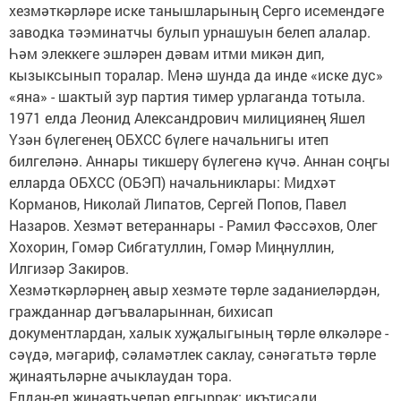
хезмәткәрләре иске танышларының Серго исемендәге
заводка тәэминатчы булып урнашуын белеп алалар.
Һәм элеккеге эшләрен дәвам итми микән дип,
кызыксынып торалар. Менә шунда да инде «иске дус»
«яна» - шактый зур партия тимер урлаганда тотыла.
1971 елда Леонид Александрович милициянең Яшел
Үзән бүлегенең ОБХСС бүлеге начальнигы итеп
билгеләнә. Аннары тикшерү бүлегенә күчә. Аннан соңгы
елларда ОБХСС (ОБЭП) начальниклары: Мидхәт
Корманов, Николай Липатов, Сергей Попов, Павел
Назаров. Хезмәт ветераннары - Рамил Фәссәхов, Олег
Хохорин, Гомәр Сибгатуллин, Гомәр Миңнуллин,
Илгизәр Закиров.
Хезмәткәрләрнең авыр хезмәте төрле заданиеләрдән,
гражданнар дәгъваларыннан, бихисап
документлардан, халык хуҗалыгының төрле өлкәләре -
сәүдә, мәгариф, сәламәтлек саклау, сәнәгатьтә төрле
җинаятьләрне ачыклаудан тора.
Елдан-ел җинаятьчеләр елгыррак: икътисади