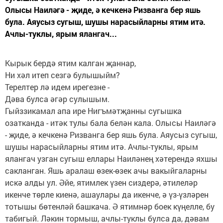
Олысы Наиләгә - җиде, ә кечкенә Ризванга бер яшь
була. Аяусыз сугыш, шушы нарасыйларны ятим итә.
Ачлы-туклы, ярым ялангач...
Кырык бердә ятим калган җаннар,
Ни хәл итеп сезгә булышыйм?
Терелтер лә идем ирегезне -
Дәва булса әгәр сулышым.
Гыйззикамал апа ире Нигъмәтҗанны сугышка
озатканда - итәк тулы бала белән кала. Олысы Наиләгә
- җиде, ә кечкенә Ризванга бер яшь була. Аяусыз сугыш,
шушы нарасыйларны ятим итә. Ачлы-туклы, ярым
ялангач узган сугыш еллары Наиләнең хәтерендә яхшы
сакланган. Яшь аралаш өзек-өзек ачы вакыйгаларны
искә алды ул. Әйе, ятимлек үзен сиздерә, әтилеләр
икенче төрле киенә, ашаулары да икенче, ә үз-үзләрен
тотышы бөтенләй башкача. Ә ятимнәр боек күңелле, бу
табигый. Ләкин тормыш, ачлы-туклы булса да, дәвам