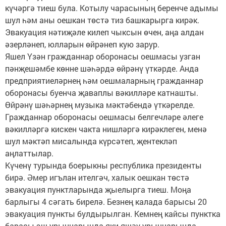
күчәргә тиеш була. Котылу чарасының беренче адымы
шул һәм аны оешкан төстә тиз башкарырга кирәк.
Эвакуация нәтиҗәле килеп чыксын өчен, аңа алдан
әзерләнеп, юлларын өйрәнеп кую зарур.
Яшел Үзән гражданнар оборонасы оешмасы узган
пәнҗешәмбе көнне шәһәрдә өйрәнү үткәрде. Анда
предприятиеләрнең һәм оешмаларның гражданнар
оборонасы буенча җаваплы вәкилләре катнашты.
Өйрәнү шәһәрнең музыка мәктәбендә үткәрелде.
Гражданнар оборонасы оешмасы белгечләре әлеге
вәкилләргә кискен чакта нишләргә кирәклеген, менә
шул мәктәп мисалында күрсәтеп, җентекләп
аңлаттылар.
Күченү турында боерыкны республика президенты
бирә. Әмер игълан ителгәч, халык оешкан төстә
эвакуация пунктларында җыелырга тиеш. Моңа
барлыгы 4 сәгать бирелә. Безнең калада барысы 20
эвакуация пункты булдырылган. Кемнең кайсы пунктка
барасы эш урыннарында яки яшәү урыннарында