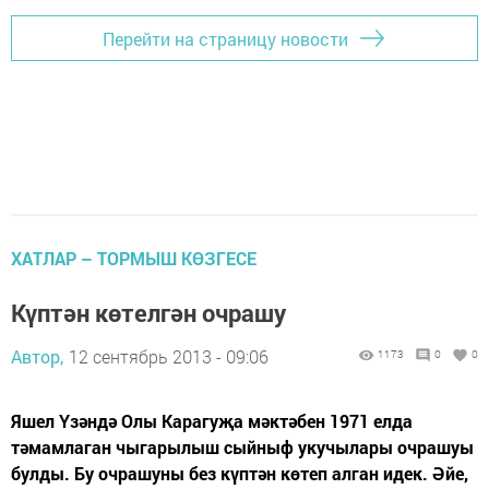
Перейти на страницу новости
ХАТЛАР – ТОРМЫШ КӨЗГЕСЕ
Күптән көтелгән очрашу
Автор,
12 сентябрь 2013 - 09:06
1173
0
0
Яшел Үзәндә Олы Карагуҗа мәктәбен 1971 елда
тәмамлаган чыгарылыш сыйныф укучылары очрашуы
булды. Бу очрашуны без күптән көтеп алган идек. Әйе,