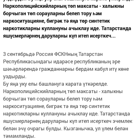
Наркополицийскийларның төп максаты - халыкны
борчыган төп сорауларны белеп тору һәм
наркоситуацияне, бигрәк тә яңа төр синтетик
наркотикларны куллануны ачыклау иде. Татарстанда
яшүсмерләрнең даруларны күп итеп исерткеч...
3 сентябрьдә Россия ФСКНның Татарстан
Республикасындагы идарәсе республиканың эре
шәһәрләрендә гражданнарны бердәм кабул итү көне
уздырды.
Бу яңа уку елы башлануга карата үткәрелде.
Наркополицийскийларның төп максаты - халыкны
борчыган төп сорауларны белеп тору һәм
наркоситуацияне, бигрәк тә яңа төр синтетик
наркотикларны куллануны ачыклау иде. Татарстанда
яшүсмерләрнең даруларны күп итеп исерткеч эчемлек
белән эчү очрагы булды. Кызганычка, ул үлем белән
тәмамланды.