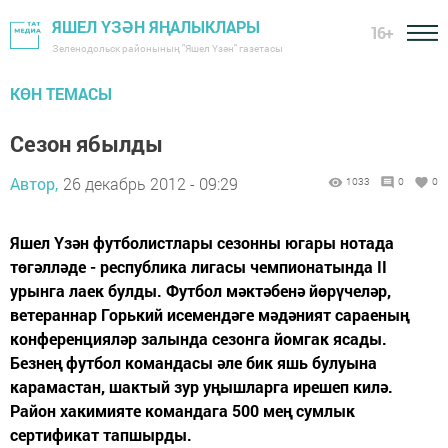
ЯШЕЛ ҮЗӘН ЯҢАЛЫКЛАРЫ
16+
Зеленодольск районының "Яшел Үзән" газетасы
КӨН ТЕМАСЫ
Сезон ябылды
Автор,
26 декабрь 2012 - 09:29
1033
0
0
Яшел Үзән футболистлары сезонны югары нотада
төгәлләде - республика лигасы чемпионатында II
урынга лаек булды. Футбол мәктәбенә йөрүчеләр,
ветераннар Горький исемендәге мәдәният сараеның
конференцияләр залында сезонга йомгак ясады.
Безнең футбол командасы әле бик яшь булуына
карамастан, шактый зур уңышларга ирешеп килә.
Район хакимияте командага 500 мең сумлык
сертификат тапшырды.