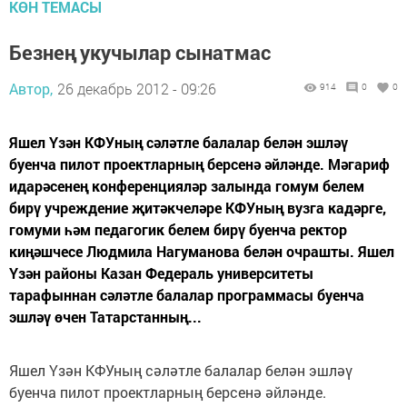
КӨН ТЕМАСЫ
Безнең укучылар сынатмас
Автор,
26 декабрь 2012 - 09:26
914
0
0
Яшел Үзән КФУның сәләтле балалар белән эшләү
буенча пилот проектларның берсенә әйләнде. Мәгариф
идарәсенең конференцияләр залында гомум белем
бирү учреждение җитәкчеләре КФУның вузга кадәрге,
гомуми һәм педагогик белем бирү буенча ректор
киңәшчесе Людмила Нагуманова белән очрашты. Яшел
Үзән районы Казан Федераль университеты
тарафыннан сәләтле балалар программасы буенча
эшләү өчен Татарстанның...
Яшел Үзән КФУның сәләтле балалар белән эшләү
буенча пилот проектларның берсенә әйләнде.