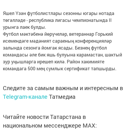
Яшел Үзән футболистлары сезонны югары нотада
төгәлләде - республика лигасы чемпионатында II
урынга лаек булды.
Футбол мәктәбенә йөрүчеләр, ветераннар Горький
исемендәге мәдәният сараеның конференцияләр
залында сезонга йомгак ясады. Безнең футбол
командасы әле бик яшь булуына карамастан, шактый
зур уңышларга ирешеп килә. Район хакимияте
командага 500 мең сумлык сертификат тапшырды.
Следите за самым важным и интересным в
Telegram-канале
Татмедиа
Читайте новости Татарстана в
национальном мессенджере MАХ: