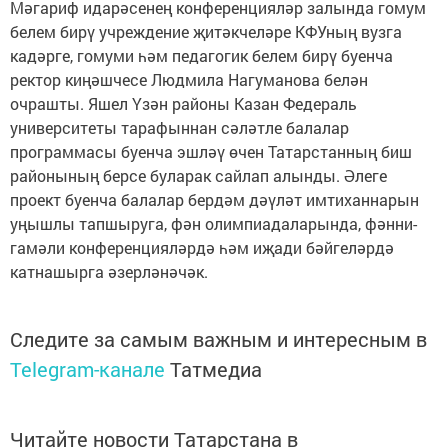
Мәгариф идарәсенең конференцияләр залында гомум
белем бирү учреждение җитәкчеләре КФУның вузга
кадәрге, гомуми һәм педагогик белем бирү буенча
ректор киңәшчесе Людмила Нагуманова белән
очрашты. Яшел Үзән районы Казан Федераль
университеты тарафыннан сәләтле балалар
программасы буенча эшләү өчен Татарстанның биш
районының берсе буларак сайлап алынды. Әлеге
проект буенча балалар бердәм дәүләт имтиханнарын
уңышлы тапшыруга, фән олимпиадаларында, фәнни-
гамәли конференцияләрдә һәм иҗади бәйгеләрдә
катнашырга әзерләнәчәк.
Следите за самым важным и интересным в
Telegram-канале
Татмедиа
Читайте новости Татарстана в