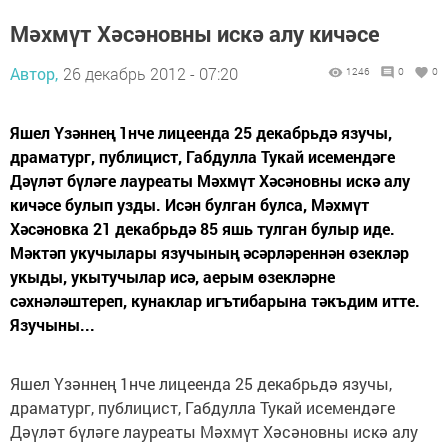
Мәхмүт Хәсәновны искә алу кичәсе
Автор,
26 декабрь 2012 - 07:20
1246
0
0
Яшел Үзәннең 1нче лицеенда 25 декабрьдә язучы,
драматург, публицист, Габдулла Тукай исемендәге
Дәүләт бүләге лауреаты Мәхмүт Хәсәновны искә алу
кичәсе булып узды. Исән булган булса, Мәхмүт
Хәсәновка 21 декабрьдә 85 яшь тулган булыр иде.
Мәктәп укучылары язучының әсәрләреннән өзекләр
укыды, укытучылар исә, аерым өзекләрне
сәхнәләштереп, кунаклар игътибарына тәкъдим итте.
Язучыны...
Яшел Үзәннең 1нче лицеенда 25 декабрьдә язучы,
драматург, публицист, Габдулла Тукай исемендәге
Дәүләт бүләге лауреаты Мәхмүт Хәсәновны искә алу