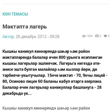
КӨН ТЕМАСЫ
Мәктәптә лагерь
Автор,
26 декабрь 2012 - 09:28
1020
0
0
Кышкы каникул көннәрендә шәһәр һәм район
мәктәпләрендә балалар өчен 800 урынга исәпләнгән
кышкы лагерьлар эшлиячәк. Лагерьга нигездә әти-
әнисе эштә булган малайлар һәм кызлар йөри, ди
тәрбияче-укытучылар. 15нче мәктәп - 70, 9нчы лицей -
80, Осиново лицее 60 баланы кабул итәргә әзерләнә.
Балалар өчен лагерьлар каникуллар башлануга - 28
декабрьдә үк...
Кышкы каникул көннәрендә шәһәр һәм район