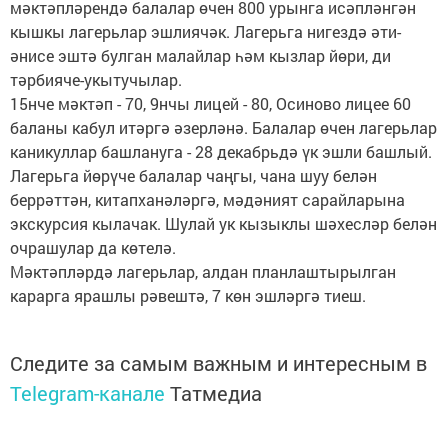
мәктәпләрендә балалар өчен 800 урынга исәпләнгән
кышкы лагерьлар эшлиячәк. Лагерьга нигездә әти-
әнисе эштә булган малайлар һәм кызлар йөри, ди
тәрбияче-укытучылар.
15нче мәктәп - 70, 9нчы лицей - 80, Осиново лицее 60
баланы кабул итәргә әзерләнә. Балалар өчен лагерьлар
каникуллар башлануга - 28 декабрьдә үк эшли башлый.
Лагерьга йөрүче балалар чаңгы, чана шуу белән
беррәттән, китапханәләргә, мәдәният сарайларына
экскурсия кылачак. Шулай ук кызыклы шәхесләр белән
очрашулар да көтелә.
Мәктәпләрдә лагерьлар, алдан планлаштырылган
карарга ярашлы рәвештә, 7 көн эшләргә тиеш.
Следите за самым важным и интересным в
Telegram-канале
Татмедиа