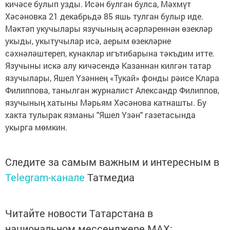
кичәсе булып узды. Исән булган булса, Мәхмүт
Хәсәновка 21 декабрьдә 85 яшь тулган булыр иде.
Мәктәп укучылары язучының әсәрләреннән өзекләр
укыды, укытучылар исә, аерым өзекләрне
сәхнәләштереп, кунаклар игътибарына тәкъдим итте.
Язучыны искә алу кичәсендә Казаннан килгән татар
язучылары, Яшел Үзәннең «Тукай» фонды рәисе Клара
Филиппова, танылган журналист Александр Филиппов,
язучының хатыны Мәрьям Хәсәнова катнашты. Бу
хакта тулырак язманы "Яшел Үзән" газетасында
укырга мөмкин.
Следите за самым важным и интересным в
Telegram-канале
Татмедиа
Читайте новости Татарстана в
национальном мессенджере MАХ: