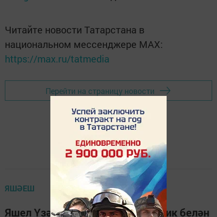
Читайте новости Татарстана в
национальном мессенджере MАХ:
https://max.ru/tatmedia
Перейти на страницу новости
ЯШӘЕШ
Яшел Үзәндә хатын-кыз наркотик белән