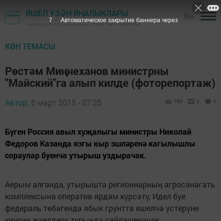
ЯШЕЛ ҮЗӘН ЯҢАЛЫКЛАРЫ
16+
6
Автоматическое закрытие баннера через
Зеленодольск районының "Яшел Үзән" газетасы
КӨН ТЕМАСЫ
Рөстәм Миңнеханов министрны
"Майский"га алып килде (фоторепортаж)
Автор,
6 март 2015 - 07:35
799
0
0
Бүген Россия авыл хуҗалыгы министры Николай
Федоров Казанда язгы кыр эшләренә кагылышлы
сораулар буенча утырыш уздырачак.
Аерым алганда, утырышта регионнарның агросәнәгать
комплексына оператив ярдәм күрсәтү, Идел буе
федераль төбәгендә ябык грунтта яшелчә үстерүне
киңрәк җәелдерү турында сөйләшенәчәк.