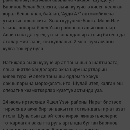
Баринов белән берлектә, зыян күрүчегә кисеп ясалган
корал белән янап, бәйләп, "Ауди А7" автомобиленә
утыртып алып китә. Зыян күрүчене башта Мари Иле
ягына, аннары Яшел Үзән районына алып киләләр.
Алай гына да түгел, утлы коралдан ир-атның битенә дә
аталар Ниятләре, көч кулланып 2 млн. сум акчаны
кулга төшерү була..
Нәтиҗәдә зыян күрүче ир-ат танышына шалтырата,
явыз ниятле бәндәләргә акча бирү шартларын
килештерә. Ә әлеге танышы ярдәмгә хокук
сакчыларына мөрәҗәгать итә. Шулай итеп, калган эш
оператив хезмәткәрләр күзәтүе астында уза.
24 июль иртәсендә Яшел Үзән районы Нарат бистәсе
тирәсендә акча биргән вакытта тоткындагы ир-ат азат
ителә. Шунысын да әйтергә кирәк: җинаятьчеләрне
тоткарлаган вакытта руль артында булган Баринов
полиция хезмәткәрен бәрдерергә дә өлгерә.