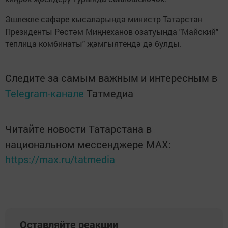
Эшлекле сәфәре кысаларында министр Татарстан
Президенты Рөстәм Миңнеханов озатуында "Майский"
теплица комбинаты" җәмгыятендә дә булды.
Следите за самым важным и интересным в
Telegram-канале
Татмедиа
Читайте новости Татарстана в
национальном мессенджере MАХ:
https://max.ru/tatmedia
Оставляйте реакции