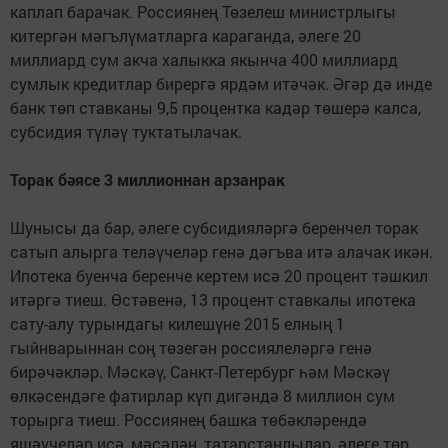
каплап барачак. Россиянең Төзелеш министрлыгы
китергән мәгълүматларга караганда, әлеге 20
миллиард сум акча халыкка якынча 400 миллиард
сумлык кредитлар бирергә ярдәм итәчәк. Әгәр дә инде
банк төп ставканы 9,5 процентка кадәр төшерә калса,
субсидия түләү туктатылачак.
Торак бәясе 3 миллионнан арзанрак
Шунысы да бар, әлеге субсидияләргә беренчел торак
сатып алырга теләүчеләр генә дәгъва итә алачак икән.
Ипотека буенча беренче кертем исә 20 процент тәшкил
итәргә тиеш. Өстәвенә, 13 процент ставкалы ипотека
сату-алу турындагы килешүне 2015 елның 1
гыйнварыннан соң төзегән россиялеләргә генә
бирәчәкләр. Мәскәү, Санкт-Петербург һәм Мәскәү
өлкәсендәге фатирлар күп дигәндә 8 миллион сум
торырга тиеш. Россиянең башка төбәкләрендә
яшәүчеләр исә, мәсәлән, татарстанлылар, әлеге төр