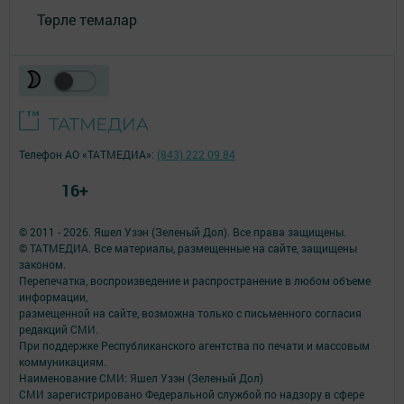
Төрле темалар
Телефон АО «ТАТМЕДИА»:
(843) 222 09 84
16+
© 2011 - 2026. Яшел Узэн (Зеленый Дол). Все права защищены.
© ТАТМЕДИА. Все материалы, размещенные на сайте, защищены
законом.
Перепечатка, воспроизведение и распространение в любом объеме
информации,
размещенной на сайте, возможна только с письменного согласия
редакций СМИ.
При поддержке Республиканского агентства по печати и массовым
коммуникациям.
Наименование СМИ: Яшел Узэн (Зеленый Дол)
СМИ зарегистрировано Федеральной службой по надзору в сфере