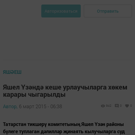
Отправить
Авторизоваться
ЯШӘЕШ
Яшел Үзәндә кеше урлаучыларга хөкем
карары чыгарылды
Автор,
6 март 2015 - 06:38
942
0
0
Татарстан тикшерү комитетының Яшел Үзән районы
бүлеге туплаган дәлилләр җинаять кылучыларга суд