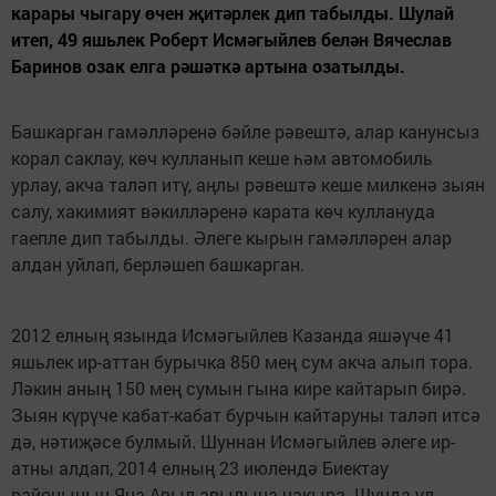
карары чыгару өчен җитәрлек дип табылды. Шулай
итеп, 49 яшьлек Роберт Исмәгыйлев белән Вячеслав
Баринов озак елга рәшәткә артына озатылды.
Башкарган гамәлләренә бәйле рәвештә, алар канунсыз
корал саклау, көч кулланып кеше һәм автомобиль
урлау, акча таләп итү, аңлы рәвештә кеше милкенә зыян
салу, хакимият вәкилләренә карата көч куллануда
гаепле дип табылды. Әлеге кырын гамәлләрен алар
алдан уйлап, берләшеп башкарган.
2012 елның язында Исмәгыйлев Казанда яшәүче 41
яшьлек ир-аттан бурычка 850 мең сум акча алып тора.
Ләкин аның 150 мең сумын гына кире кайтарып бирә.
Зыян күрүче кабат-кабат бурчын кайтаруны таләп итсә
дә, нәтиҗәсе булмый. Шуннан Исмәгыйлев әлеге ир-
атны алдап, 2014 елның 23 июлендә Биектау
районының Яңа Авыл авылына чакыра. Шунда ул