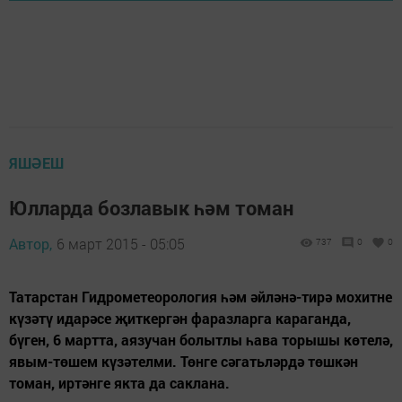
ЯШӘЕШ
Юлларда бозлавык һәм томан
Автор,
6 март 2015 - 05:05
737
0
0
Татарстан Гидрометеорология һәм әйләнә-тирә мохитне
күзәтү идарәсе җиткергән фаразларга караганда,
бүген, 6 мартта, аязучан болытлы һава торышы көтелә,
явым-төшем күзәтелми. Төнге сәгатьләрдә төшкән
томан, иртәнге якта да саклана.