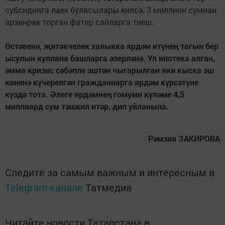
субсидиягә лаек буласылары килсә, 3 миллион сумнан
арзанрак торган фатир сайларга тиеш.
Өстәвенә, җитәкчелек халыкка ярдәм итүнең тагын бер
ысулын куллана башларга әзерләнә. Ул ипотека алган,
әмма кризис сәбәпле эштән чыгарылган яки кыска эш
көненә күчерелгән гражданнарга ярдәм күрсәтүне
күздә тота. Әлеге ярдәмнең гомуми күләме 4,5
миллиард сум тәшкил итәр, дип уйланыла.
Рәмзия ЗАКИРОВА
Следите за самым важным и интересным в
Telegram-канале
Татмедиа
Читайте новости Татарстана в