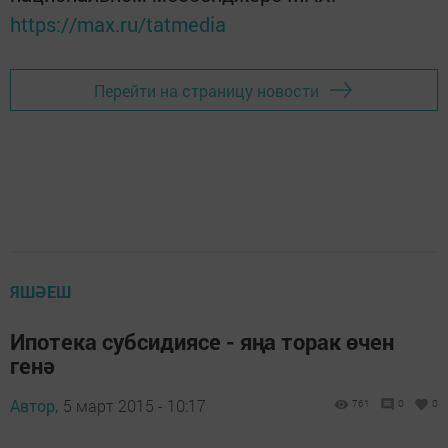
https://max.ru/tatmedia
Перейти на страницу новости
ЯШӘЕШ
Ипотека субсидиясе - яңа торак өчен
генә
Автор,
5 март 2015 - 10:17
761
0
0