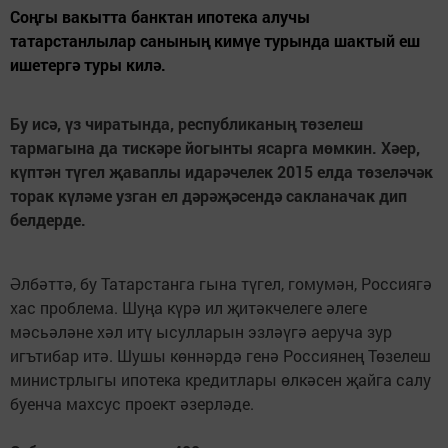
Соңгы вакытта банктан ипотека алучы
татарстанлылар санының кимүе турында шактый еш
ишетергә туры килә.
Бу исә, үз чиратында, республиканың төзелеш
тармагына да тискәре йогынты ясарга мөмкин. Хәер,
күптән түгел җаваплы идарәчелек 2015 елда төзеләчәк
торак күләме узган ел дәрәҗәсендә сакланачак дип
белдерде.
Әлбәттә, бу Татарстанга гына түгел, гомумән, Россиягә
хас проблема. Шуңа күрә ил җитәкчелеге әлеге
мәсьәләне хәл итү ысулларын эзләүгә аеруча зур
игътибар итә. Шушы көннәрдә генә Россиянең Төзелеш
министрлыгы ипотека кредитлары өлкәсен җайга салу
буенча махсус проект әзерләде.