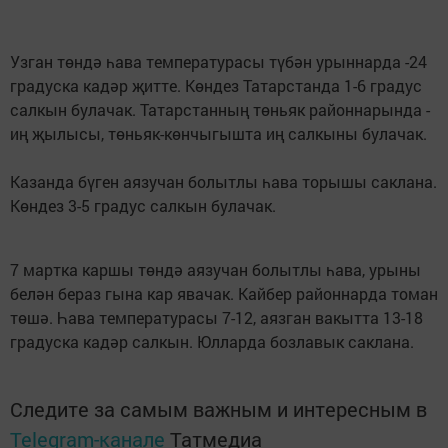
Узган төндә һава температурасы түбән урыннарда -24
градуска кадәр җитте. Көндез Татарстанда 1-6 градус
салкын булачак. Татарстанның төньяк районнарында -
иң җылысы, төньяк-көнчыгышта иң салкыны булачак.
Казанда бүген аязучан болытлы һава торышы саклана.
Көндез 3-5 градус салкын булачак.
7 мартка каршы төндә аязучан болытлы һава, урыны
белән бераз гына кар явачак. Кайбер районнарда томан
төшә. Һава температурасы 7-12, аязган вакытта 13-18
градуска кадәр салкын. Юлларда бозлавык саклана.
Следите за самым важным и интересным в
Telegram-канале
Татмедиа