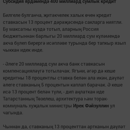
Субсидия ярдәмендә 400 миллиард сумлык кредит
Билгеле булганча, җитәкчелек халык өчен кредит
ставкасын 13 процент дәрәҗәсендә сакларга ниятли.
Бу максатны күздә тотып, аларның Россия
бюджетыннан барлыгы 20 миллиард сум күләмендә
акча бүлеп бирергә исәпләве турында бер тапкыр язып
чыккан идек инде.
- Әлеге 20 миллиард сум акча банк ставкасын
компенсацияләүгә тотылачак. Ягъни, әгәр дә кеше
кредитны 18 процентлы ставка белән ала икән, дәүләт
әлеге ставканың 5 процентын каплап барачак. Ә кеше
исә 13 процент белән түли, - дип аңлаткан иде
Татарстанның Төзелеш, архитектура һәм торак-
коммуналь хуҗалык министры
Ирек Фәйзуллин
ул
чагында.
Чыннан да, ставканың 13 проценттан артканын дәүләт