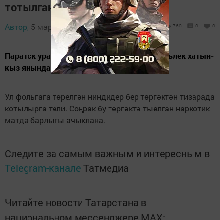
тотылган
Автор,
5 март 2015 - 10:55
760
0
0
Паратск урамында хокук сакчылары 34 яшьлек хатын-
кыз янында туктала.
Ул фольгага төрелгән ниндидер бер төргәктән тизарада
котылырга тели. Соңрак бу төргәктә тыелган наркотик
матдә барлыгы ачыклана.
Следите за самым важным и интересным в
Telegram-канале
Татмедиа
Читайте новости Татарстана в
национальном мессенджере MАХ: