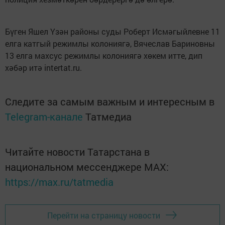
Бүген Яшел Үзән районы суды Роберт Исмәгыйлевне 11
елга катгый режимлы колониягә, Вячеслав Бариновны
13 елга махсус режимлы колониягә хөкем итте, дип
хәбәр итә intertat.ru.
Следите за самым важным и интересным в
Telegram-канале
Татмедиа
Читайте новости Татарстана в
национальном мессенджере MАХ:
https://max.ru/tatmedia
Перейти на страницу новости