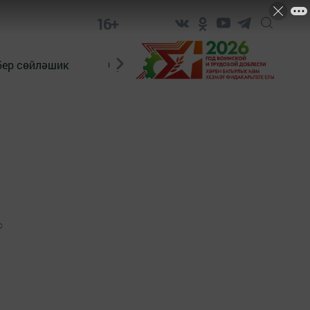
16+
бер сөйләшик
Сүз тарихы
Яшь хәбәрче
0