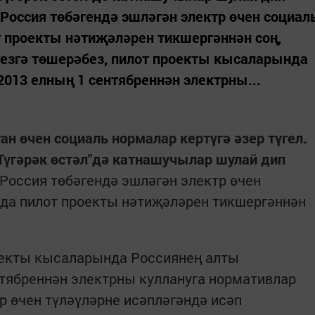
Россия төбәгендә эшләгән электр өчен социал
 проекты нәтиҗәләрен тикшергәннән соң,
гезгә төшерәбез, пилот проекты кысаларында
013 елның 1 сентябреннән электрны...
ан өчен социаль нормалар кертүгә әзер түгел.
үгәрәк өстәл"дә катнашучылар шулай дип
Россия төбәгендә эшләгән электр өчен
нда пилот проекты нәтиҗәләрен тикшергәннән
роекты кысаларында Россиянең алты
тябреннән электрны куллануга нормативлар
 өчен түләүләрне исәпләгәндә исәп