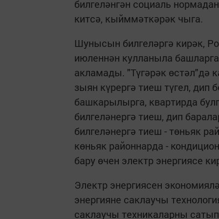
билгеләнгән социаль нормадан
китсә, кыйммәткәрәк чыга.
Шунысын билгеләргә кирәк, Р
июленнән кулланыла башларга 
акламады. "Түгәрәк өстәл"дә 
зыян күрергә тиеш түгел, дип 
башкарылырга, квартирда бул
билгеләнергә тиеш, дип барал
билгеләнергә тиеш - төньяк р
көньяк районнарда - кондицио
бару өчен электр энергиясе ки
Электр энергиясен экономиялә
энергияне саклаучы технологи
саклаучы техникаларны сатып 