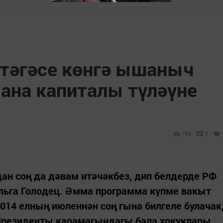
ртәгәсе көнгә ышаныч
 ана капиталы түләүне
794
0
дан соң да дәвам итәчәкбез, дип белдерде РФ
льга Голодец. Әмма программа күпме вакыт
 2014 елның июленнән соң гына билгеле булачак
Президенты карамагындагы бала хокуклары