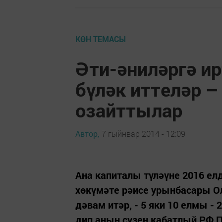
КӨН ТЕМАСЫ
Әти-әниләргә и
бүләк иттеләр –
озайттылар
Автор,
7 гыйнвар 2014 - 12:09
Ана капиталы түләүне 2016 ел
хөкүмәте рәисе урынбасары О
дәвам итәр, - 5 яки 10 елмы -
дип аның сүзен кабатлый РФ 