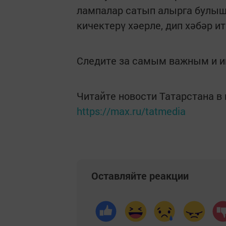
лампалар сатып алырга булышу
кичектерү хәерле, дип хәбәр и
Следите за самым важным и 
Читайте новости Татарстана 
https://max.ru/tatmedia
Оставляйте реакции