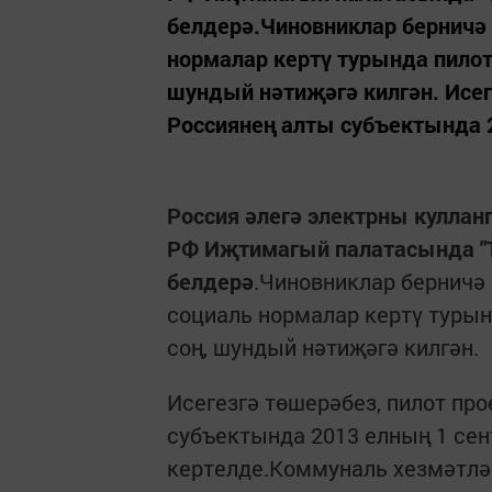
белдерә.Чиновниклар берничә 
нормалар кертү турында пилот
шундый нәтиҗәгә килгән. Исе
Россиянең алты субъектында 2
Россия әлегә электрны кулланг
РФ Иҗтимагый палатасында "Т
белдерә
.Чиновниклар берничә 
социаль нормалар кертү туры
соң, шундый нәтиҗәгә килгән.
Исегезгә төшерәбез, пилот п
субъектында 2013 елның 1 сен
кертелде.Коммуналь хезмәтләр