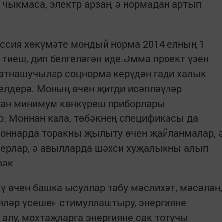
 чыкмаса, электр арзан, ә нормадан артып
оссия хөкүмәте мондый норма 2014 елның 1
тиеш, дип белгеләгән иде.Әмма проект үзен
катнашучылар соцнорма керүдән гади халык
белдерә. Моның өчен җитди исәпләүләр
ган минимум көнкүреш приборлары
ар. Моннан кала, төбәкнең спецификасы да
айоннарда торакны җылыту өчен җайланмалар, 
нерлар, ә авылларда шәхси хуҗалыкны алып
рәк.
ү өчен башка ысуллар табу мәслихәт, мәсәлән,
яләр үсешен стимуллаштыру, энергияне
алу, мохтаҗларга энергияне сак тотучы