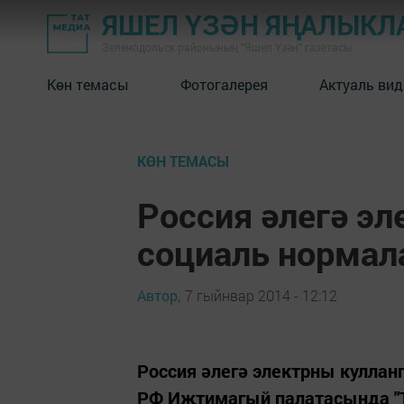
ЯШЕЛ ҮЗӘН ЯҢАЛЫКЛ
Зеленодольск районының "Яшел Үзән" газетасы
Көн темасы
Фотогалерея
Актуаль вид
КӨН ТЕМАСЫ
Россия әлегә эл
социаль нормала
Автор,
7 гыйнвар 2014 - 12:12
Россия әлегә электрны кулланг
РФ Иҗтимагый палатасында "Т