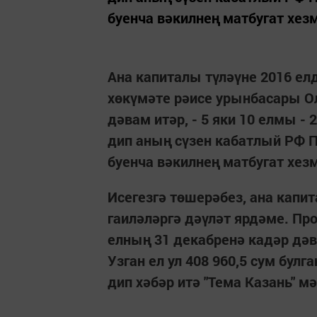
буенча вәкилнең матбугат хезмә
Ана капиталы түләүне 2016 ел
хөкүмәте рәисе урынбасары О
дәвам итәр, - 5 яки 10 елмы -
дип аның сүзен кабатлый РФ 
буенча вәкилнең матбугат хез
Исегезгә төшерәбез, ана капит
гаиләләргә дәүләт ярдәме. Пр
елның 31 декабренә кадәр дәв
Узган ел ул 408 960,5 сум булга
дип хәбәр итә "Тема Казань" м