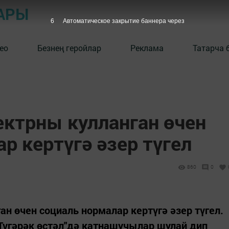
АРЫ
5
Автоматическое закрытие баннера через
ео
Безнең геройлар
Реклама
Татарча 
ектрны кулланган өчен
р кертүгә әзер түгел
860
0
ан өчен социаль нормалар кертүгә әзер түгел.
үгәрәк өстәл"дә катнашучылар шулай дип