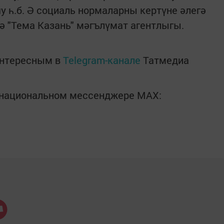
 һ.б. Ә социаль нормаларны кертүне әлегә
тә "Тема Казань" мәгълүмат агентлыгы.
интересным в
Telegram-канале
Татмедиа
в национальном мессенджере MАХ: