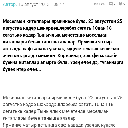
Автор,
16 август 2013 - 08:47
1907
0
0
Мөселман китаплары ярминкәсе була. 23 августтан 25
августка кадәр шәһәрдәшләребез сәгать 10нан 18
сәгатькә кадәр Тынычлык мәчетендә мөселман
китаплары белән таныша алалар. Ярминкә чатыр
астында саф һавада узачак, күңеле теләгән кеше чәй
эчеп китәргә дә мөмкин. Коръәннәр, хәнәфи мәсхәбе
буенча китаплар алырга була. Үзең өчен дә, туганнарга
бүләк итәр өчен...
Мөселман китаплары ярминкәсе була. 23 августтан 25
августка кадәр шәһәрдәшләребез сәгать 10нан 18
сәгатькә кадәр Тынычлык мәчетендә мөселман
китаплары белән таныша алалар.
Ярминкә чатыр астында саф һавада узачак, күңеле