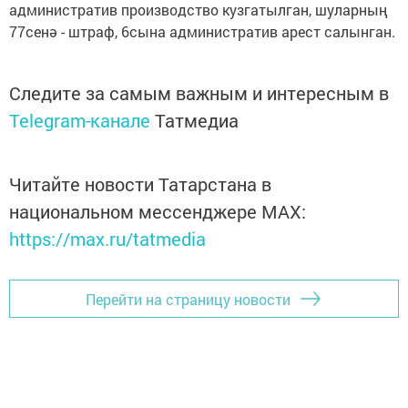
административ производство кузгатылган, шуларның
77сенә - штраф, 6сына административ арест салынган.
Следите за самым важным и интересным в
Telegram-канале
Татмедиа
Читайте новости Татарстана в
национальном мессенджере MАХ:
https://max.ru/tatmedia
Перейти на страницу новости