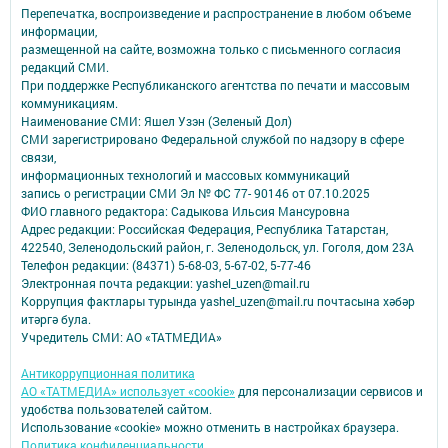
Перепечатка, воспроизведение и распространение в любом объеме
информации,
размещенной на сайте, возможна только с письменного согласия
редакций СМИ.
При поддержке Республиканского агентства по печати и массовым
коммуникациям.
Наименование СМИ: Яшел Узэн (Зеленый Дол)
СМИ зарегистрировано Федеральной службой по надзору в сфере
связи,
информационных технологий и массовых коммуникаций
запись о регистрации СМИ Эл № ФС 77- 90146 от 07.10.2025
ФИО главного редактора: Садыкова Ильсия Мансуровна
Адрес редакции: Российская Федерация, Республика Татарстан,
422540, Зеленодольский район, г. Зеленодольск, ул. Гоголя, дом 23А
Телефон редакции: (84371) 5-68-03, 5-67-02, 5-77-46
Электронная почта редакции: yashel_uzen@mail.ru
Коррупция фактлары турында yashel_uzen@mail.ru почтасына хәбәр
итәргә була.
Учредитель СМИ: АО «ТАТМЕДИА»
Антикоррупционная политика
АО «ТАТМЕДИА» использует «cookie»
для персонализации сервисов и
удобства пользователей сайтом.
Использование «cookie» можно отменить в настройках браузера.
Политика конфиденциальности