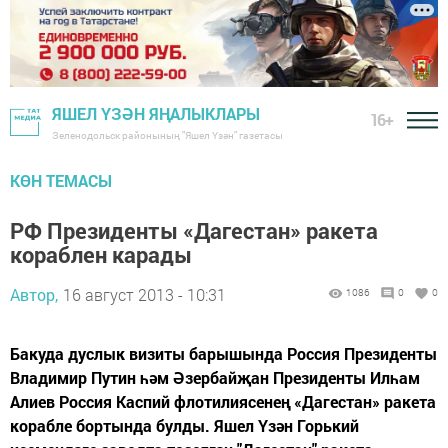
ЯШЕЛ ҮЗӘН ЯҢАЛЫКЛАРЫ
16+
Зеленодольск районының "Яшел Үзән" газетасы
КӨН ТЕМАСЫ
РФ Президенты «Дагестан» ракета
кораблен карады
Автор,
16 август 2013 - 10:31
1086
0
0
Бакуда дуслык визиты барышында Россия Президенты
Владимир Путин һәм Әзербайҗан Президенты Илһам
Алиев Россия Каспий флотилиясенең «Дагестан» ракета
корабле бортында булды. Яшел Үзән Горький