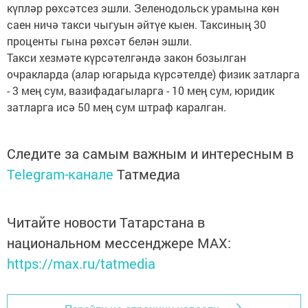
күпләр рөхсәтсез эшли. Зеленодольск урамына көн
саен ничә такси чыгуын әйтүе кыен. Таксиның 30
проценты гына рөхсәт белән эшли.
Такси хезмәте күрсәтелгәндә закон бозылган
очракларда (алар югарыда күрсәтелде) физик затларга
- 3 мең сум, вазифадагыларга - 10 мең сум, юридик
затларга исә 50 мең сум штраф каралган.
Следите за самым важным и интересным в
Telegram-канале
Татмедиа
Читайте новости Татарстана в
национальном мессенджере MАХ:
https://max.ru/tatmedia