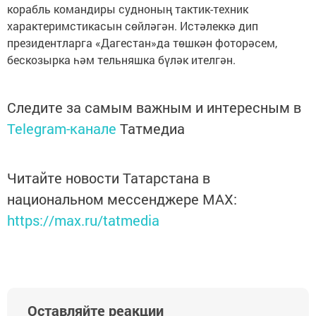
корабль командиры судноның тактик-техник
характеримстикасын сөйләгән. Истәлеккә дип
президентларга «Дагестан»да төшкән фоторәсем,
бескозырка һәм тельняшка бүләк ителгән.
Следите за самым важным и интересным в
Telegram-канале
Татмедиа
Читайте новости Татарстана в
национальном мессенджере MАХ:
https://max.ru/tatmedia
Оставляйте реакции