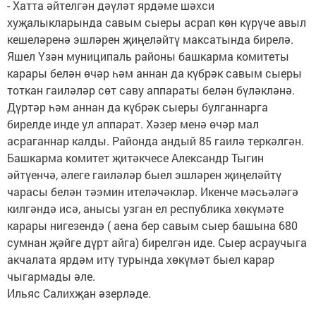
- Хатта әйтелгән дәүләт ярдәме шәхси
хуҗалыкларында савым сыеры асрап көн күрүче авыл
кешеләренә эшләрен җиңеләйтү максатында бирелә.
Яшел Үзән муниципаль районы башкарма комитеты
карары белән өчәр һәм аннан да күбрәк савым сыеры
тоткан гаиләләр сөт саву аппараты белән бүләкләнә.
Дүртәр һәм аннан да күбрәк сыеры булганнарга
бирелде инде ул аппарат. Хәзер менә өчәр мал
асраганнар калды. Районда андый 85 гаилә теркәлгән.
Башкарма комитет җитәкчесе Александр Тыгин
әйтүенчә, әлеге гаиләләр быел эшләрен җиңеләйтү
чарасы белән тәэмин ителәчәкләр. Икенче мәсьәләгә
килгәндә исә, анысы узган ел республика хөкүмәте
карары нигезендә ( аена бер савым сыер башына 680
сумнан җәйге дүрт айга) бирелгән иде. Сыер асраучыга
акчалата ярдәм итү турында хөкүмәт быел карар
чыгармады әле.
Ильяс Салихҗан әзерләде.