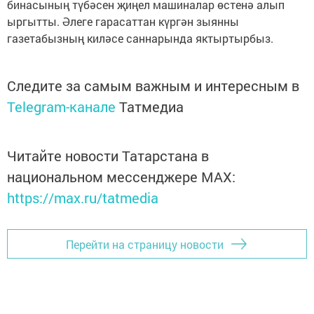
бинасының түбәсен җиңел машиналар өстенә алып
ыргытты. Әлеге гарасаттан күргән зыянны
газетабызның киләсе саннарында яктыртырбыз.
Следите за самым важным и интересным в
Telegram-канале
Татмедиа
Читайте новости Татарстана в
национальном мессенджере MАХ:
https://max.ru/tatmedia
Перейти на страницу новости