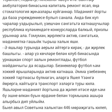
амбулатория бинасына капиталь ремонт ясап, яңа
стоматология җиһазлары куйганнар. Мәдәният йорты
да база учреждениесе булып санала. Анда бик күп
чаралар уздырылып, үзешчән сәнгатьтә катнашучылар
республика күләмендәге конкурсларда балкый, призлы
урыннар ала. Гомумән, җирлектә актив, сәнгатькә,
мәдәнияткә гашыйк тырыш халык яши.
- Ә яшьләр турында аерым әйтергә кирәк, - ди җирлек
башлыгы. - алар үз көчләре белән клуб бинасында
урнашкан спорт залын ремонтлады, футбол
мәйданчыгы да ясадылар. Безнекеләр футбол һәм
хоккей ярышларында актив катнаша. Әмма үзебезнең
хоккей тартмасы булмагач, аларга Яшел Үзәнгә
йөрергә, кайтырга транспорт эзләргә туры килә.
Яшьләрне мәдәният йортына да җәлеп итәсе иде һәм
бу эшне өлкән буын ярдәме белән тормышка ашыра
алырбыз дип уйлыйм.
Быел авыл Советына халыктан 446 мөрәҗәгать килеп,