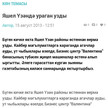
КӨН ТЕМАСЫ
Яшел Үзәндә ураган узды
Автор,
15 август 2013 - 12:51
0
0
0
Бүген кичке якта Яшел Үзән районы өстеннән өермә
узды. Кайбер мәгълүматларга караганда агачлар
ауды, ут чыбыклары өзелде, Бизнес центр "Валентина"
бинасының түбәсен җиңел машиналар өстенә алып
ыргытты. Әлеге гарасаттан күргән зыянны
газетабызның киләсе саннарында яктыртырбыз.
Бүген кичке якта Яшел Үзән районы өстеннән өермә
узды. Кайбер мәгълүматларга караганда агачлар ауды,
ут чыбыклары өзелде, Бизнес центр "Валентина"