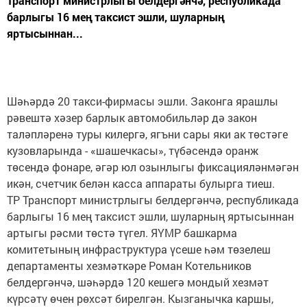
Транспорт министрлыгы белдергәнчә, республикада
барлыгы 16 мең таксист эшли, шуларның
яртысыннан...
Шәһәрдә 20 такси-фирмасы эшли. Законга ярашлы
рәвештә хәзер барлык автомобильләр дә закон
таләпләренә туры килергә, ягъни сары яки ак төстәге
кузовларында - «шашечкасы», түбәсендә оранж
төсендә фонаре, әгәр юл озынлыгы фиксацияләнмәгән
икән, счетчик белән касса аппараты булырга тиеш.
ТР Транспорт министрлыгы белдергәнчә, республикада
барлыгы 16 мең таксист эшли, шуларның яртысыннан
артыгы рәсми төстә түгел. ЯҮМР башкарма
комитетының инфраструктура үсеше һәм төзелеш
департаменты хезмәткәре Роман Котельников
белдергәнчә, шәһәрдә 120 кешегә мондый хезмәт
күрсәтү өчен рөхсәт бирелгән. Кызганычка каршы,