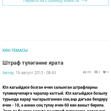
Перейти на страницу новости
КӨН ТЕМАСЫ
Штраф түләгәнне ярата
Автор,
16 август 2013 - 08:43
952
0
0
Юл кагыйдәсе бозган өчен салынган штрафларны
түләмәүчеләргә чаралар катгый. Юл кагыйдәсе бозылу
турында карар чыгарылганнан соң аңа дәгъва белдерү
өчен - 10, ә аннан соң түләү өчен 60 көн вакыт бирелә.
Әгәр дә бу срок эчендә дә штраф түләнмәсә, карар суд