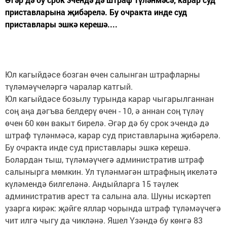
приставларына җибәрелә. Бу очракта инде суд
приставлары эшкә керешә....
Юл кагыйдәсе бозган өчен салынган штрафларны
түләмәүчеләргә чаралар катгый.
Юл кагыйдәсе бозылу турында карар чыгарылганнан
соң аңа дәгъва белдерү өчен - 10, ә аннан соң түләү
өчен 60 көн вакыт бирелә. Әгәр дә бу срок эчендә дә
штраф түләнмәсә, карар суд приставларына җибәрелә.
Бу очракта инде суд приставлары эшкә керешә.
Болардан тыш, түләмәүчегә административ штраф
салынырга мөмкин. Ул түләнмәгән штрафның икеләтә
күләмендә билгеләнә. Андыйларга 15 тәүлек
административ арест та салына ала. Шуны искәртеп
узарга кирәк: җәйге яллар чорында штраф түләмәүчегә
чит илгә чыгу да чикләнә. Яшел Үзәндә бу көнгә 83