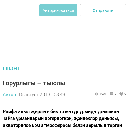
Отправить
Авторизоваться
ЯШӘЕШ
Горурлыгы – тыюлы
Автор,
16 август 2013 - 08:49
1091
0
0
Раифа авыл җирлеге бик тә матур урында урнашкан.
Тайга урманнарын хәтерләткән, җәнлекләр дөньясы,
акваториясе һәм атмосферасы белән аерылып торган