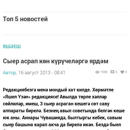
Топ 5 новостей
ЯШӘЕШ
Сыер асрап көн күрүчеләргә ярдәм
Автор,
16 август 2013 - 08:41
1009
0
0
Редакциябезгә менә мондый хат килде. Хөрмәтле
«Яшел Үзән» редакциясе! Авылда төрле хәлләр
сөйлиләр, имеш, 3 сыер асраган кешегә сөт саву
аппараты бирелә. Безнең авыл советында белгән кеше
юк аны. Аннары Чувашиядә, былтыргы кебек, савым
сыер башына карап акча да бирелә икән. Бездә быел