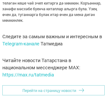
теләгән кеше чәй эчеп китәргә дә мөмкин. Коръәннәр,
хәнәфи мәсхәбе буенча китаплар алырга була. Үзең
өчен дә, туганнарга бүләк итәр өчен дә менә дигән
мөмкинлек.
Следите за самым важным и интересным в
Telegram-канале
Татмедиа
Читайте новости Татарстана в
национальном мессенджере MАХ:
https://max.ru/tatmedia
Перейти на страницу новости