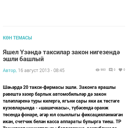
КӨН ТЕМАСЫ
Яшел Үзәндә таксилар закон нигезендә
эшли башлый
Автор,
16 август 2013 - 08:45
983
0
0
Шәһәрдә 20 такси-фирмасы эшли. Законга ярашлы
рәвештә хәзер барлык автомобильләр дә закон
таләпләренә туры килергә, ягъни сары яки ак төстәге
кузовларында - «шашечкасы», түбәсендә оранж
төсендә фонаре, әгәр юл озынлыгы фиксацияләнмәгән
икән, счетчик белән касса аппараты булырга тиеш. ТР