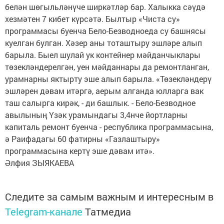
белән шөгыльләнүче ширкәтләр бар. Халыкка сәүдә
хезмәтен 7 кибет күрсәтә. Былтыр «Чиста су»
программасы буенча Бело-Безводноеда су башнясы
куелган булган. Хәзер аны тоташтыру эшләре алып
барыла. Быел шулай ук контейнер мәйданчыклары
төзекләндерелгән, уен мәйданнары да ремонтланган,
урамнарны яктырту эше алып барыла. «Төзекләндерү
эшләрен дәвам итәргә, аерым алганда юлларга вак
таш салырга кирәк, - ди башлык. - Бело-Безводное
авылының Үзәк урамындагы 3,4нче йортларны
капиталь ремонт буенча - республика программасына,
ә Раифадагы 60 фатирны «Газлаштыру»
программасына кертү эше дәвам итә».
Әлфия ЗЫЯКАЕВА
Следите за самым важным и интересным в
Telegram-канале
Татмедиа