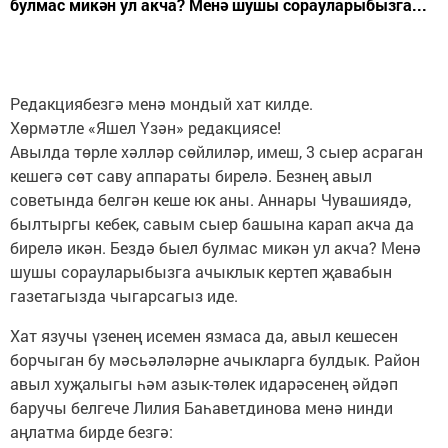
булмас микән ул акча? Менә шушы сорауларыбызга...
Редакциябезгә менә мондый хат килде.
Хөрмәтле «Яшел Үзән» редакциясе!
Авылда төрле хәлләр сөйлиләр, имеш, 3 сыер асраган
кешегә сөт саву аппараты бирелә. Безнең авыл
советында белгән кеше юк аны. Аннары Чувашиядә,
былтыргы кебек, савым сыер башына карап акча да
бирелә икән. Бездә быел булмас микән ул акча? Менә
шушы сорауларыбызга ачыклык кертеп җавабын
газетагызда чыгарсагыз иде.
Хат язучы үзенең исемен язмаса да, авыл кешесен
борчыган бу мәсьәләләрне ачыкларга булдык. Район
авыл хуҗалыгы һәм азык-төлек идарәсенең әйдәп
баручы белгече Лилия Баһаветдинова менә нинди
аңлатма бирде безгә: