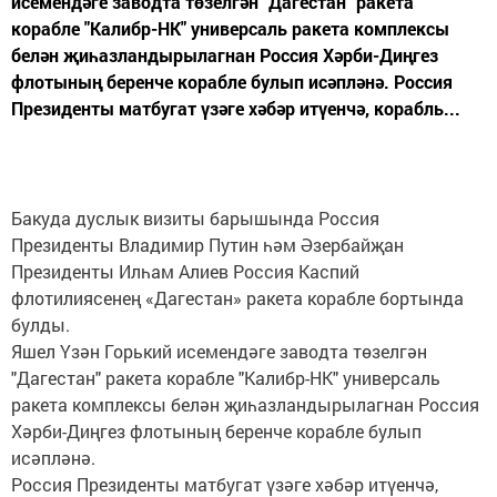
исемендәге заводта төзелгән "Дагестан" ракета
корабле "Калибр-НК" универсаль ракета комплексы
белән җиһазландырылагнан Россия Хәрби-Диңгез
флотының беренче корабле булып исәпләнә. Россия
Президенты матбугат үзәге хәбәр итүенчә, корабль...
Бакуда дуслык визиты барышында Россия
Президенты Владимир Путин һәм Әзербайҗан
Президенты Илһам Алиев Россия Каспий
флотилиясенең «Дагестан» ракета корабле бортында
булды.
Яшел Үзән Горький исемендәге заводта төзелгән
"Дагестан" ракета корабле "Калибр-НК" универсаль
ракета комплексы белән җиһазландырылагнан Россия
Хәрби-Диңгез флотының беренче корабле булып
исәпләнә.
Россия Президенты матбугат үзәге хәбәр итүенчә,