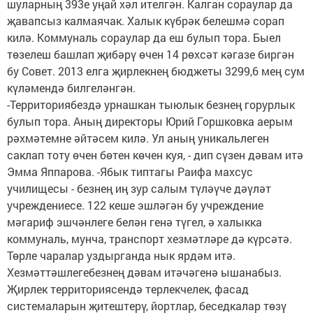
шуларның 393е уңай хәл ителгән. Калган сораулар да
җавапсыз калмаячак. Халык күбрәк белешмә сорап
килә. Коммуналь сораулар да еш булып тора. Быел
төзелеш башлап җибәрү өчен 14 рөхсәт кәгазе биргән
бу Совет. 2013 елга җирлекнең бюджеты 3299,6 мең сум
күләмендә билгеләнгән.
-Территориябездә урнашкан тыюлык безнең горурлык
булып тора. Аның директоры Юрий Горшковка аерым
рәхмәтемне әйтәсем килә. Ул аның уникальлеген
саклап тоту өчен бөтен көчен куя, - дип сүзен дәвам итә
Эмма Яппарова. -Ябык типтагы Раифа махсус
училищесы - безнең иң зур салым түләүче дәүләт
учреждениесе. 122 кеше эшләгән бу учреждение
мәгариф эшчәнлеге белән генә түгел, ә халыкка
коммуналь, мунча, транспорт хезмәтләре дә күрсәтә.
Төрле чаралар уздырганда нык ярдәм итә.
Хезмәттәшлегебезнең дәвам итәчәгенә ышанабыз.
Җирлек территориясендә терлекчелек, фасад
системаларын җитештерү, йортлар, беседкалар төзү