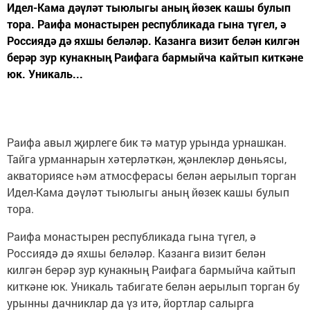
Идел-Кама дәүләт тыюлыгы аның йөзек кашы булып
тора. Раифа монастырен республикада гына түгел, ә
Россиядә дә яхшы беләләр. Казанга визит белән килгән
берәр зур кунакның Раифага бармыйча кайтып киткәне
юк. Уникаль...
Раифа авыл җирлеге бик тә матур урында урнашкан.
Тайга урманнарын хәтерләткән, җәнлекләр дөньясы,
акваториясе һәм атмосферасы белән аерылып торган
Идел-Кама дәүләт тыюлыгы аның йөзек кашы булып
тора.
Раифа монастырен республикада гына түгел, ә
Россиядә дә яхшы беләләр. Казанга визит белән
килгән берәр зур кунакның Раифага бармыйча кайтып
киткәне юк. Уникаль табигате белән аерылып торган бу
урынны дачниклар да үз итә, йортлар салырга