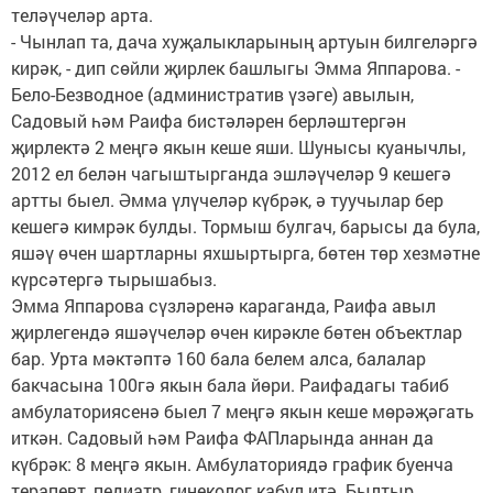
теләүчеләр арта.
- Чынлап та, дача хуҗалыкларының артуын билгеләргә
кирәк, - дип сөйли җирлек башлыгы Эмма Яппарова. -
Бело-Безводное (административ үзәге) авылын,
Садовый һәм Раифа бистәләрен берләштергән
җирлектә 2 меңгә якын кеше яши. Шунысы куанычлы,
2012 ел белән чагыштырганда эшләүчеләр 9 кешегә
артты быел. Әмма үлүчеләр күбрәк, ә туучылар бер
кешегә кимрәк булды. Тормыш булгач, барысы да була,
яшәү өчен шартларны яхшыртырга, бөтен төр хезмәтне
күрсәтергә тырышабыз.
Эмма Яппарова сүзләренә караганда, Раифа авыл
җирлегендә яшәүчеләр өчен кирәкле бөтен объектлар
бар. Урта мәктәптә 160 бала белем алса, балалар
бакчасына 100гә якын бала йөри. Раифадагы табиб
амбулаториясенә быел 7 меңгә якын кеше мөрәҗәгать
иткән. Садовый һәм Раифа ФАПларында аннан да
күбрәк: 8 меңгә якын. Амбулаториядә график буенча
терапевт, педиатр, гинеколог кабул итә. Былтыр