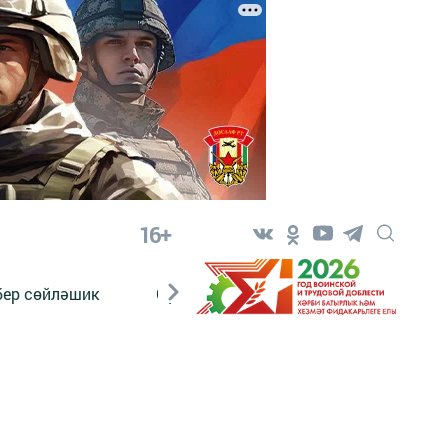
16+
бер сөйләшик
Сүз тарихы
Яшь хәбәрче