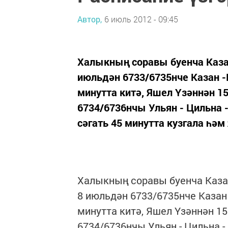
Автор,
6 июль 2012 - 09:45
Халыкның соравы буенча Казан
июльдән 6733/6735нче Казан -
минутта китә, Яшел Үзәннән 15
6734/6736нчы Ульян - Цильна 
сәгать 45 минутта кузгала һәм 
Халыкның соравы буенча Казан
8 июльдән 6733/6735нче Казан 
минутта китә, Яшел Үзәннән 15
6734/6736нчы Ульян - Цильна -