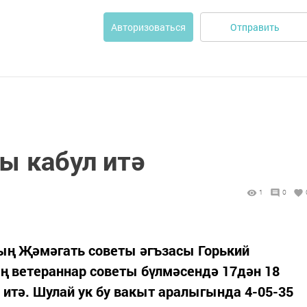
Отправить
Авторизоваться
ы кабул итә
1
0
ың Җәмәгать советы әгъзасы Горький
ң ветераннар советы бүлмәсендә 17дән 18
 итә. Шулай ук бу вакыт аралыгында 4-05-35