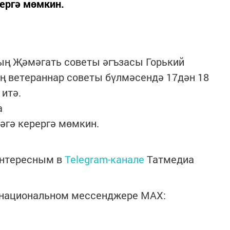
ергә мөмкин.
ың Җәмәгать советы әгъзасы Горький
ң ветераннар советы бүлмәсендә 17дән 18
 итә.
а
әгә керергә мөмкин.
интересным в
Telegram-канале
Татмедиа
в национальном мессенджере MАХ: