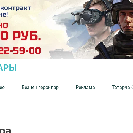
АРЫ
ео
Безнең геройлар
Реклама
Татарча 
рә