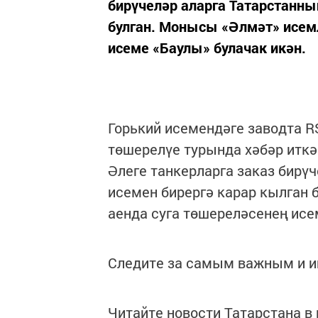
бирүчеләр аларга Татарстанны
булган. Монысы «Әлмәт» исемл
исеме «Баулы» булачак икән.
Горький исемендәге заводта R
төшерелүе турында хәбәр иткә
Әлеге танкерларга заказ бирү
исемен бирергә карар кылган 
аенда суга төшереләсенең исе
Следите за самым важным и 
Читайте новости Татарстана 