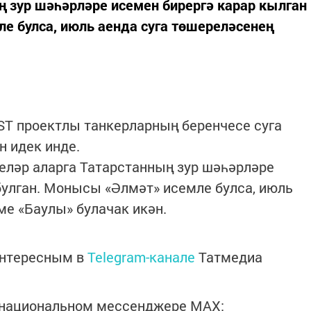
ң зур шәһәрләре исемен бирергә карар кылган
е булса, июль аенда суга төшереләсенең
ST проектлы танкерларның беренчесе суга
н идек инде.
челәр аларга Татарстанның зур шәһәрләре
булган. Монысы «Әлмәт» исемле булса, июль
ме «Баулы» булачак икән.
интересным в
Telegram-канале
Татмедиа
в национальном мессенджере MАХ: