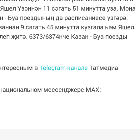
 Яшел Үзәннән 11 сәгать 51 минутта уза. Моңа
н - Буа поездының да расписаниесе үзгәрә.
заннан 9 сәгать 45 минутта кузгала һәм Яшел
илеп җитә. 6373/6374нче Казан - Буа поезды
интересным в
Telegram-канале
Татмедиа
в национальном мессенджере MАХ: