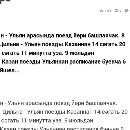
1456
0
 - Ульян арасында поезд йөри башлаячак. 8
Цильна - Ульян поезды Казаннан 14 сәгать 20
 сәгать 11 минутта уза. 9 июльдән
- Казан поезды Ульяннан расписание буенча 6
Яшел...
 - Ульян арасында поезд йөри башлаячак.
-Цильна - Ульян поезды Казаннан 14 сәгать 20
 сәгать 11 минутта уза. 9 июльдән
 Казан поезды Ульяннан расписание буенча 6