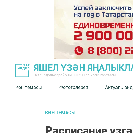
ЯШЕЛ ҮЗӘН ЯҢАЛЫКЛ
Зеленодольск районының "Яшел Үзән" газетасы
Көн темасы
Фотогалерея
Актуаль вид
КӨН ТЕМАСЫ
Расписание үзгә