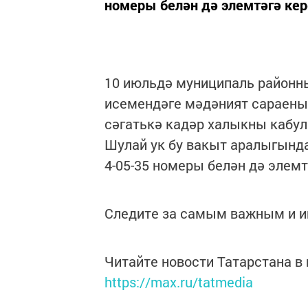
номеры белән дә элемтәгә кер
10 июльдә муниципаль районн
исемендәге мәдәният сараены
сәгатькә кадәр халыкны кабул
Шулай ук бу вакыт аралыгынд
4-05-35 номеры белән дә элемт
Следите за самым важным и 
Читайте новости Татарстана 
https://max.ru/tatmedia