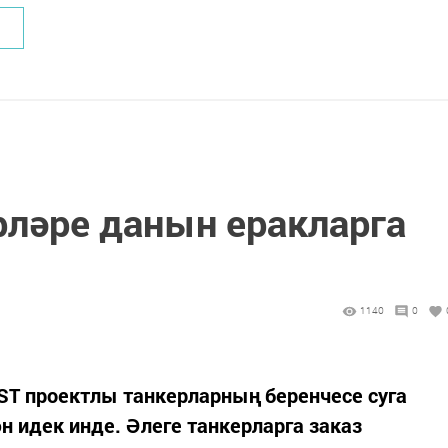
рләре данын еракларга
1140
0
ST проектлы танкерларның беренчесе суга
н идек инде. Әлеге танкерларга заказ