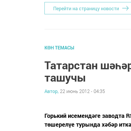
Перейти на страницу новости
КӨН ТЕМАСЫ
Татарстан шәһә
ташучы
Автор,
22 июнь 2012 - 04:35
Горький исемендәге заводта R
төшерелүе турында хәбәр иткә