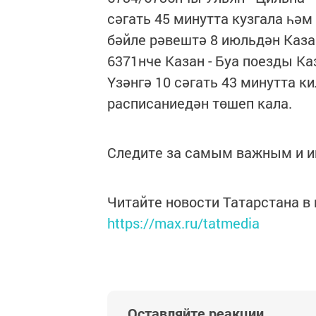
сәгать 45 минутта кузгала һәм
бәйле рәвештә 8 июльдән Каза
6371нче Казан - Буа поезды Ка
Үзәнгә 10 сәгать 43 минутта к
расписаниедән төшеп кала.
Следите за самым важным и 
Читайте новости Татарстана 
https://max.ru/tatmedia
Оставляйте реакции