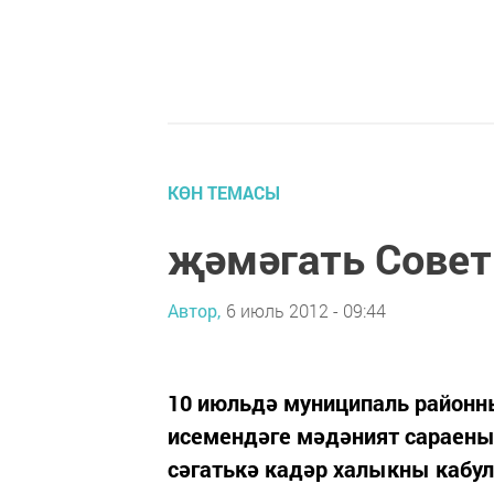
КӨН ТЕМАСЫ
җәмәгать Совет
Автор,
6 июль 2012 - 09:44
10 июльдә муниципаль районн
исемендәге мәдәният сараены
сәгатькә кадәр халыкны кабул